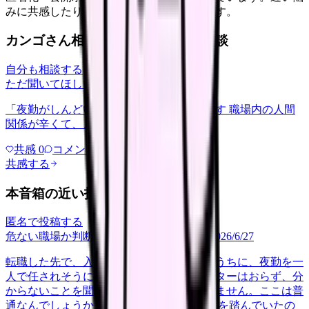
みに共感したり、自分の状況を投稿できます。
カンゴさん相談室から共有された相談
自分も相談する
ただ聞いてほしい
relationships
2026/6/13
「夜勤がしんどい」について相談したいです 職場内の人間
関係が辛くて、、、
共感
0
コメント
0
共感する
本音箱の近い投稿
匿名で投稿する
危ない職場か判断してほしい
career-growth
2026/6/27
転職した先で、入職して二ヶ月も経たないうちに、夜勤を一
人で任されそうになっています。プリセプターはおらず、分
からないことを聞ける相手も日によっていません。ここは普
通なんでしょうか。 前の職場はもっと段階を踏んでいたの