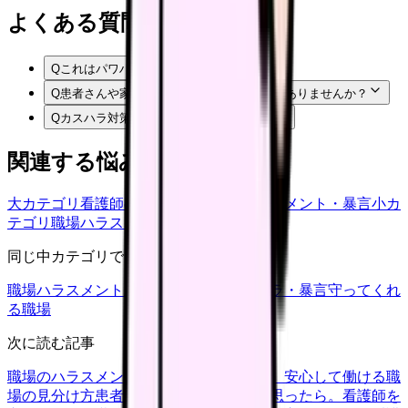
よくある質問
Q
これはパワハラですか？
Q
患者さんや家族からの暴言は我慢するしかありませんか？
Q
カスハラ対策は病院にも関係しますか？
関連する悩みカテゴリ
大カテゴリ
看護師の悩み
中カテゴリ
ハラスメント・暴言
小カ
テゴリ
職場ハラスメント
同じ中カテゴリで見る
職場ハラスメント
患者・家族対応
カスハラ・暴言
守ってくれ
る職場
次に読む記事
職場のハラスメントに悩む看護師さんへ。安心して働ける職
場の見分け方
患者対応でもう限界かもと思ったら。看護師を