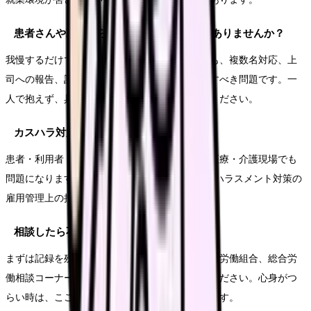
患者さんや家族からの暴言は我慢するしかありませんか？
我慢するだけではありません。患者・家族対応も、複数名対応、上
司への報告、記録、院内ルールなど組織で対応すべき問題です。一
人で抱えず、具体的な言動を記録して報告してください。
カスハラ対策は病院にも関係しますか？
患者・利用者・家族からの著しい迷惑行為は、医療・介護現場でも
問題になります。2026年10月1日からカスタマーハラスメント対策の
雇用管理上の措置が事業主に義務づけられます。
相談したら不利益を受けそうで怖いです。
まずは記録を残し、信頼できる上司、院内窓口、労働組合、総合労
働相談コーナーなど、相談しやすい順に使ってください。心身がつ
らい時は、こころの耳など外部窓口も利用できます。