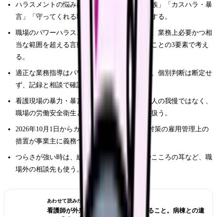
ハラスメントの悩みは「職場内」「患者・家族」「カスハラ・暴
言」「守ってくれる職場選び」に分けて整理する。
職場のパワーハラスメントは、優越的な関係、業務上必要かつ相
当な範囲を超える言動、就業環境が害されることの3要素で考え
る。
適正な業務指導はパワハラに該当しないため、個別判断は断定せ
ず、記録と相談で確認する。
看護現場の暴力・暴言・ハラスメントは、個人の我慢ではなく、
職場の労働安全衛生と組織対応の問題として扱う。
2026年10月1日からカスタマーハラスメント対策の雇用管理上の
措置が事業主に義務づけられる。
つらさが強い時は、総合労働相談コーナーやこころの耳など、職
場外の相談先も使う。
あわせて読みたい
看護師が外来へ転職する前に確認すること。病棟との違