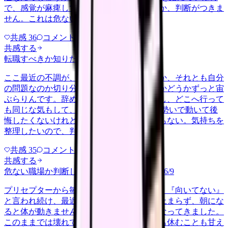
で、感覚が麻痺しているのか自分が甘いのか、判断がつきま
せん。これは危ない環境なのか…
共感
36
コメント
2
共感する
転職すべきか知りたい
other
2026/6/26
ここ最近の不調が、職場の環境のせいなのか、それとも自分
の問題なのか切り分けられず、転職すべきかどうかずっと宙
ぶらりんです。辞めれば楽になる気もするし、どこへ行って
も同じな気もして、決め手がありません。 勢いで動いて後
悔したくないけれど、このまま留まる根拠もない。気持ちを
整理したいので、判断材料の集…
共感
35
コメント
2
共感する
危ない職場か判断してほしい
harassment
2026/6/9
プリセプターから毎日のように『辞めれば』『向いてない』
と言われ続け、最近は職場が近づくと涙が止まらず、朝にな
ると体が動きません。食事も喉を通らなくなってきました。
このままでは壊れてしまう気がします。でも休むことも甘え