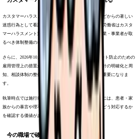
カスタマーハラスメントは、患者・利用者・家族などからの著しい
迷惑行為として看護現場でも問題になります。厚生労働省はカスタ
マーハラスメント対策企業マニュアルを公表し、企業・事業者が取
るべき体制整備の考え方を示しています。
さらに、2026年10月1日から、カスタマーハラスメント防止のための
雇用管理上の措置が事業主に義務づけられます。方針の明確化と周
知、相談体制の整備、事後の迅速かつ適切な対応が重要になりま
す。
執筆時点では施行前ですが、看護師が職場を選ぶ時には、患者・家
族からの暴言や理不尽な要求に対して、組織としてどう対応するか
を確認する価値があります。
今の職場で確認すること