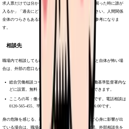
求人票だけでは分かりにくいため、面接や見学で「困った時に誰が
入るか」「過去にどう対応したか」を確認してください。人間関係
全体のつらさもある場合は、
人間関係完全ガイド
も参考になりま
す。
相談先
職場内で相談しても改善しない、または相談すること自体が怖い場
合は、外部の窓口も使えます。
総合労働相談コーナー：各都道府県労働局や労働基準監督署内な
どに設置。無料・予約不要で、労働問題を相談できます。
こころの耳：働く人のメンタルヘルス相談窓口です。電話相談は
0120-565-455、平日17:00〜22:00、土日10:00〜16:00です。
身の危険を感じる、暴力がある、出勤が難しいほど心身に影響が出
ている場合は、職場の管理者、産業保健、医療機関、外部相談先を