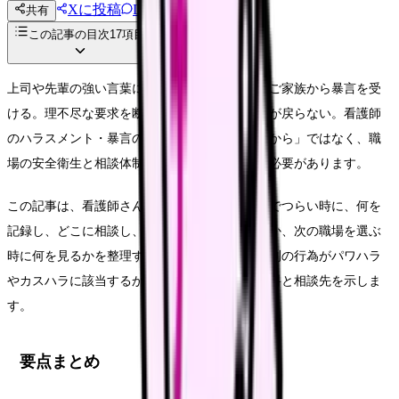
Xに投稿
LINE
共有
投稿文コピー
この記事の目次
17
項目
上司や先輩の強い言葉に萎縮する。患者さんやご家族から暴言を受
ける。理不尽な要求を断れず、勤務後も気持ちが戻らない。看護師
のハラスメント・暴言の悩みは、「自分が弱いから」ではなく、職
場の安全衛生と相談体制の問題として整理する必要があります。
この記事は、看護師さんがハラスメントや暴言でつらい時に、何を
記録し、どこに相談し、今の職場で改善できるか、次の職場を選ぶ
時に何を見るかを整理する完全ガイドです。個別の行為がパワハラ
やカスハラに該当するかは断定せず、判断の材料と相談先を示しま
す。
要点まとめ