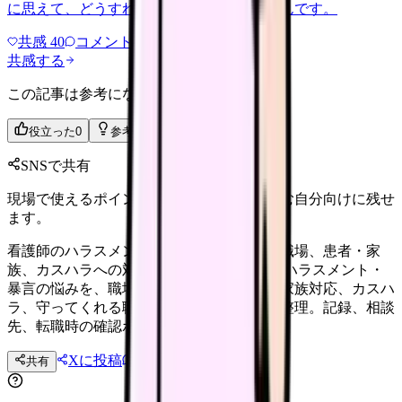
に思えて、どうすればいいのか分からないんです。
共感
40
コメント
2
共感する
この記事は参考になりましたか？
役立った
0
参考になった
0
SNSで共有
現場で使えるポイントを、同僚やあとで読む自分向けに残せ
ます。
看護師のハラスメント・暴言完全ガイド。職場、患者・家
族、カスハラへの対応を整理する 看護師のハラスメント・
暴言の悩みを、職場ハラスメント、患者・家族対応、カスハ
ラ、守ってくれる職場の見分け方に分けて整理。記録、相談
先、転職時の確認ポイントまで解説します。
Xに投稿
LINE
共有
投稿文コピー