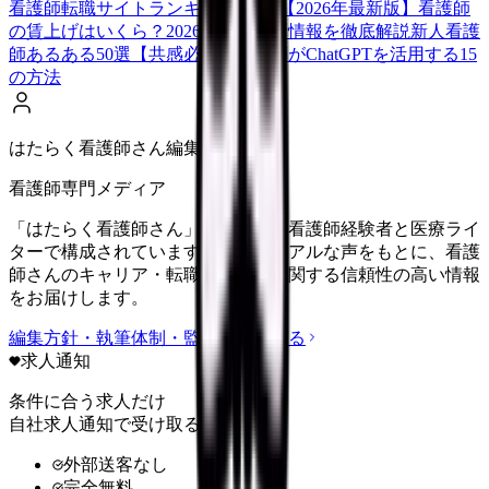
看護師転職サイトランキングTOP5【2026年最新版】
看護師
の賃上げはいくら？2026年度の最新情報を徹底解説
新人看護
師あるある50選【共感必至】
看護師がChatGPTを活用する15
の方法
はたらく看護師さん編集部
看護師専門メディア
「はたらく看護師さん」編集部は、看護師経験者と医療ライ
ターで構成されています。現場のリアルな声をもとに、看護
師さんのキャリア・転職・働き方に関する信頼性の高い情報
をお届けします。
編集方針・執筆体制・監修体制を見る
求人通知
条件に合う求人だけ
自社求人通知で受け取る
外部送客なし
完全無料