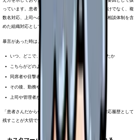
え方を示しており、暴力・ハラスメントを職場の危険要因として扱
っています。患者・家族対応も、個人の接遇スキルだけでなく、複
数名対応、上司への報告、記録、院内ルール、警備や相談体制を含
めた組織対応として考える必要があります。
暴言があった時は、次のように整理します。
いつ、どこで、誰から、どんな言葉や行為があったか
こちらがどのように対応したか
同席者や目撃者がいたか
その後、勤務や体調にどんな影響が出たか
上司や管理者がどう対応したか
「患者さんだから仕方ない」で終わらせず、職場の対応履歴として
残すことが大切です。
カスタマーハラスメント対策は強化される