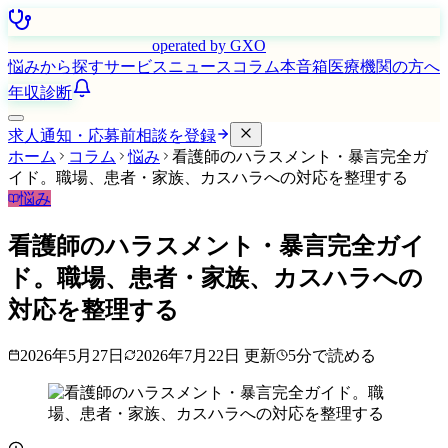
はたらく看護師さん
operated by GXO
悩みから探す
サービス
ニュース
コラム
本音箱
医療機関の方へ
年収診断
求人通知・応募前相談を登録
ホーム
コラム
悩み
看護師のハラスメント・暴言完全ガ
イド。職場、患者・家族、カスハラへの対応を整理する
悩み
看護師のハラスメント・暴言完全ガイ
ド。職場、患者・家族、カスハラへの
対応を整理する
2026年5月27日
2026年7月22日
更新
5
分で読める