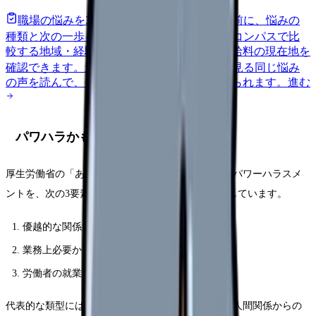
職場の悩みを30秒で診断
辞めるべきか迷う前に、悩みの
種類と次の一歩を整理します。
進む
給料コンパスで比
較する
地域・経験年数・施設形態から、今の給料の現在地を
確認できます。
進む
匿名掲示板で本音を見る
同じ悩み
の声を読んで、今の職場だけの問題か確かめられます。
進む
パワハラかもしれない時の見方
厚生労働省の「あかるい職場応援団」では、職場のパワーハラスメ
ントを、次の3要素をすべて満たすものとして説明しています。
優越的な関係を背景とした言動
業務上必要かつ相当な範囲を超えたもの
労働者の就業環境が害されるもの
代表的な類型には、身体的な攻撃、精神的な攻撃、人間関係からの