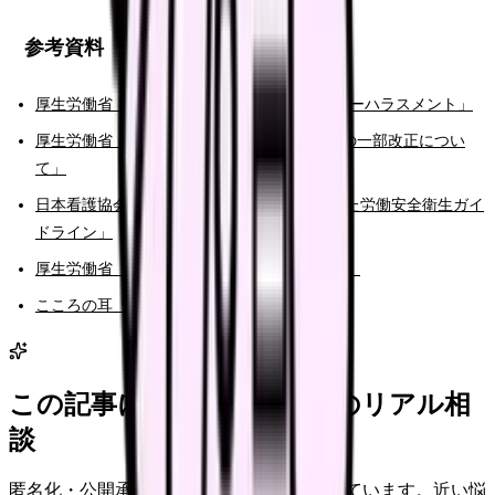
参考資料
厚生労働省「あかるい職場応援団 職場のパワーハラスメント」
厚生労働省「令和7年 労働施策総合推進法等の一部改正につい
て」
日本看護協会「看護職の健康と安全に配慮した労働安全衛生ガイ
ドライン」
厚生労働省「総合労働相談コーナーのご案内」
こころの耳「働く人のこころの耳電話相談」
この記事に近い看護師さんのリアル相
談
匿名化・公開承認済みの本音だけを表示しています。近い悩