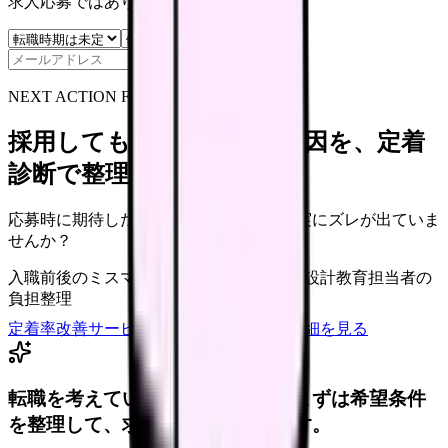
求人応募ではありません。
保存
NEXT ACTION FOR CLINICS
採用しても辞めてしまう原因を、定着
診断で整理できます
応募時に期待した働き方と、入職後の現実にズレが出ていま
せんか？
入職前後のミスマッチ
初月・3ヶ月面談の設計
教育担当者の
負担整理
定着率改善サービスを相談
サービス詳細を見る
転職を考えている看護師さんへ。まずは希望条件
を整理して、求人を見比べられます。