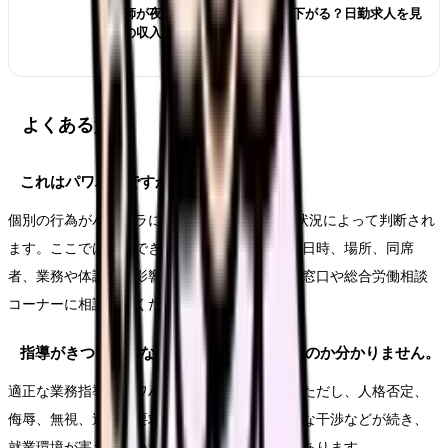
看護師が夜勤なしにすると給料は下がる？日勤求人を見
る前の収入チェック
よくある質問
これはパワハラですか？
個別の行為がパワハラに当たるかは、3要素や状況によって判断され
ます。ここでは断定できません。言動の内容、日時、場所、同席
者、業務や体調への影響を記録し、職場の相談窓口や総合労働相談
コーナーに相談してください。
指導がきついだけなのか、ハラスメントなのか分かりません。
適正な業務指導はパワハラには該当しません。ただし、人格否定、
侮辱、無視、過大な要求、業務と関係ない私的な干渉などが続き、
就業環境が害されている場合は相談する価値があります。