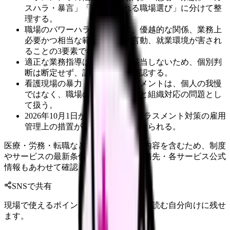
スハラ・暴言」「守ってくれる職場選び」に分けて整
理する。
職場のパワーハラスメントは、優越的な関係、業務上
必要かつ相当な範囲を超える言動、就業環境が害され
ることの3要素で考える。
適正な業務指導はパワハラに該当しないため、個別判
断は断定せず、記録と相談で確認する。
看護現場の暴力・暴言・ハラスメントは、個人の我慢
ではなく、職場の労働安全衛生と組織対応の問題とし
て扱う。
2026年10月1日からカスタマーハラスメント対策の雇用
管理上の措置が事業主に義務づけられる。
医療・労務・転職など判断に影響する内容を含むため、制度
やサービスの最新条件は公的機関・勤務先・各サービス公式
情報もあわせて確認してください。
SNSで共有
現場で使えるポイントを、同僚やあとで読む自分向けに残せ
ます。