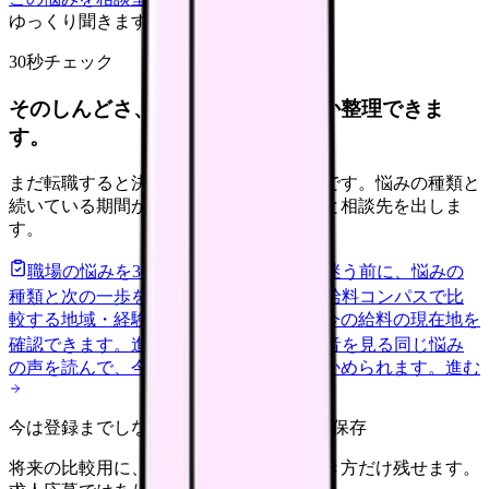
ゆっくり聞きます
30秒チェック
そのしんどさ、転職すべきサインか整理できま
す。
まだ転職すると決めていなくても大丈夫です。悩みの種類と
続いている期間から、次に見るべき記事と相談先を出しま
す。
職場の悩みを30秒で診断
辞めるべきか迷う前に、悩みの
種類と次の一歩を整理します。
進む
給料コンパスで比
較する
地域・経験年数・施設形態から、今の給料の現在地を
確認できます。
進む
匿名掲示板で本音を見る
同じ悩み
の声を読んで、今の職場だけの問題か確かめられます。
進む
今は登録までしない人向け: 希望条件だけ保存
将来の比較用に、転職時期と気になる働き方だけ残せます。