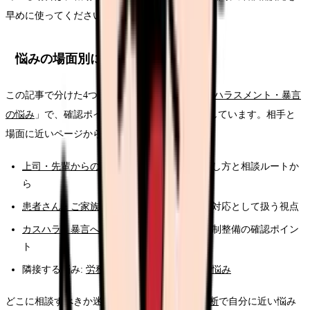
早めに使ってください。
悩みの場面別に深掘りする
この記事で分けた4つの悩みは、悩みカテゴリ「
ハラスメント・暴言
の悩み
」で、確認ポイントやFAQと一緒に整理しています。相手と
場面に近いページから読み進めてください。
上司・先輩からの言動に悩む方
— 記録の残し方と相談ルートか
ら
患者さん・ご家族の言動がつらい方
— 組織対応として扱う視点
カスハラ・暴言への対応を知りたい方
— 体制整備の確認ポイン
ト
隣接する悩み:
労務・法律・職場トラブルの悩み
どこに相談すべきか迷うときは、
30秒の悩み診断
で自分に近い悩み