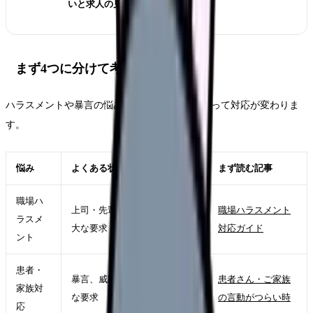
いと求人の見方
まず4つに分けて考える
ハラスメントや暴言の悩みは、相手と場面によって対応が変わりま
す。
悩み
よくある状態
まず読む記事
職場ハ
上司・先輩の暴言、無視、過
職場ハラスメント
ラスメ
大な要求
対応ガイド
ント
患者・
暴言、威圧的な言動、理不尽
患者さん・ご家族
家族対
な要求
の言動がつらい時
応