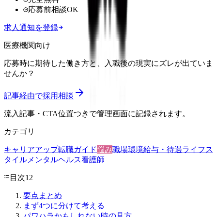
応募前相談OK
求人通知を登録
医療機関向け
応募時に期待した働き方と、入職後の現実にズレが出ていま
せんか？
記事経由で採用相談
流入記事・CTA位置つきで管理画面に記録されます。
カテゴリ
キャリアアップ
転職ガイド
悩み
職場環境
給与・待遇
ライフス
タイル
メンタルヘルス
看護師
目次
12
要点まとめ
まず4つに分けて考える
パワハラかもしれない時の見方