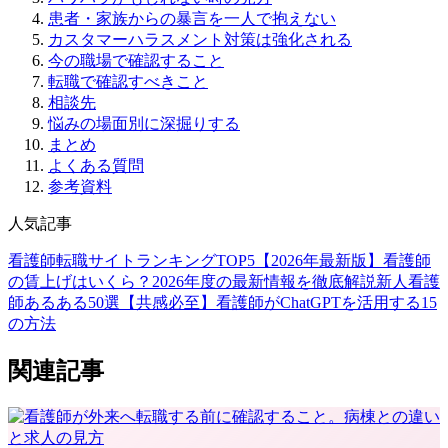
患者・家族からの暴言を一人で抱えない
カスタマーハラスメント対策は強化される
今の職場で確認すること
転職で確認すべきこと
相談先
悩みの場面別に深掘りする
まとめ
よくある質問
参考資料
人気記事
看護師転職サイトランキングTOP5【2026年最新版】
看護師
の賃上げはいくら？2026年度の最新情報を徹底解説
新人看護
師あるある50選【共感必至】
看護師がChatGPTを活用する15
の方法
関連記事