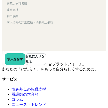
医院の無料掲載
運営会社
利用規約
求人情報の訂正依頼・掲載停止依頼
はたらく看護師さん
お気に入りを
求人を探す
見る
看護師の悩みを解決する総合プラットフォーム。
あなたの「はたらく」をもっと自分らしくするために。
サービス
悩み基点の転職支援
看護師の本音箱
コラム
ニュース・トレンド