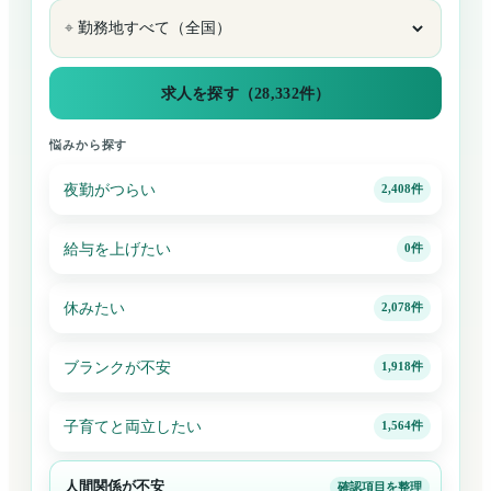
⌖
求人を探す（28,332件）
悩みから探す
夜勤がつらい
2,408
件
給与を上げたい
0
件
休みたい
2,078
件
ブランクが不安
1,918
件
子育てと両立したい
1,564
件
人間関係が不安
確認項目を整理