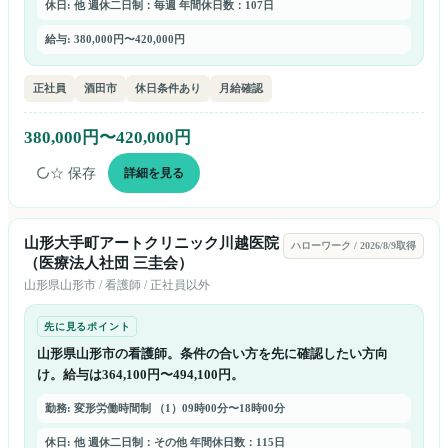
休日: 他 週休二日制：毎週 年間休日数：107日
給与: 380,000円〜420,000円
正社員
酒田市
休日条件あり
月給確認
380,000円〜420,000円
☆ 保存
詳細を見る
山形大手町アートクリニック川越医院
ハローワーク
/
2026/8/9取得
（医療法人社団 三圭会）
山形県
山形市
/
看護師
/
正社員以外
先に見るポイント
山形県山形市の看護師。条件の合い方を先に確認したい方向
け。給与は364,100円〜494,100円。
勤務: 変形労働時間制 （1）09時00分〜18時00分
休日: 他 週休二日制：その他 年間休日数：115日