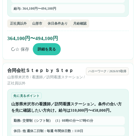
給与: 364,100円〜494,100円
正社員以外
山形市
休日条件あり
月給確認
364,100円〜494,100円
☆ 保存
詳細を見る
合同会社Ｓｔｅｐ ｂｙ Ｓｔｅｐ
ハローワーク
/
2026/8/9取得
山形県
米沢市
/
看護師／訪問看護ステーション
/
正社員以外
先に見るポイント
山形県米沢市の看護師／訪問看護ステーション。条件の合い方
を先に確認したい方向け。給与は310,000円〜458,000円。
勤務: 交替制（シフト制） （1）08時45分〜17時45分
休日: 他 週休二日制：毎週 年間休日数：110日