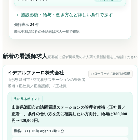
＋ 施設形態・給与・働き方など詳しい条件で探す
24
先行表示
件
表示中
28,332
件の全結果は求人一覧で確認
新着の看護師求人
応募前に必ず掲載元の求人票で最新情報をご確認ください
イデアルファーロ株式会社
ハローワーク
/
2026/8/9取得
山形県
酒田市
/
訪問看護ステーションの管理者
候補（正社員／正看護師）
/
正社員
先に見るポイント
山形県酒田市の訪問看護ステーションの管理者候補（正社員／
正看…。条件の合い方を先に確認したい方向け。給与は380,000
円〜420,000円。
勤務: （1）08時30分〜17時30分