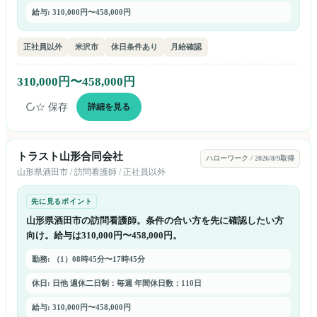
給与: 310,000円〜458,000円
正社員以外
米沢市
休日条件あり
月給確認
310,000円〜458,000円
☆ 保存
詳細を見る
トラスト山形合同会社
ハローワーク
/
2026/8/9取得
山形県
酒田市
/
訪問看護師
/
正社員以外
先に見るポイント
山形県酒田市の訪問看護師。条件の合い方を先に確認したい方
向け。給与は310,000円〜458,000円。
勤務: （1）08時45分〜17時45分
休日: 日他 週休二日制：毎週 年間休日数：110日
給与: 310,000円〜458,000円