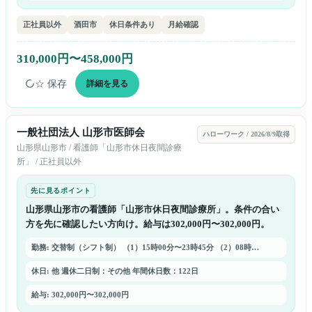
正社員以外
酒田市
休日条件あり
月給確認
310,000円〜458,000円
☆ 保存
詳細を見る
一般社団法人 山形市医師会
ハローワーク
/
2026/8/9取得
山形県
山形市
/
看護師「山形市休日夜間診療
所」
/
正社員以外
先に見るポイント
山形県山形市の看護師「山形市休日夜間診療所」。条件の合い
方を先に確認したい方向け。給与は302,000円〜302,000円。
勤務: 交替制（シフト制） （1）15時00分〜23時45分 （2）08時…
休日: 他 週休二日制：その他 年間休日数：122日
給与: 302,000円〜302,000円