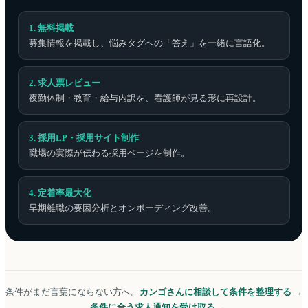
1. 無料掲載
募集情報を掲載し、悩みタグへの「答え」を一緒に言語化。
2. 求人票レビュー
夜勤体制・教育・給与内訳を、看護師が見る形に再設計。
3. 採用LP・採用サイト制作
職場の実際が伝わる採用ページを制作。
4. 定着率最大化
早期離職の要因分析とオンボーディング改善。
条件がまだ言葉にならない方へ。
カンゴさんに相談して条件を整理する →
条件に合う求人通知を受け取る →