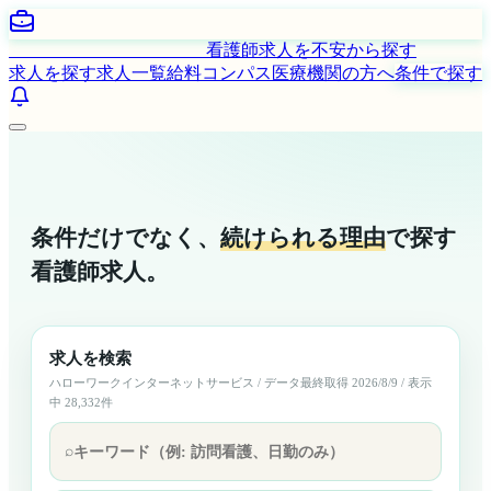
はたらく看護師さん 求人
看護師求人を不安から探す
求人を探す
求人一覧
給料コンパス
医療機関の方へ
条件で探す
条件だけでなく、
続けられる理由
で探す
看護師求人。
求人を検索
ハローワークインターネットサービス
/ データ最終取得
2026/8/9
/ 表示
中
28,332
件
⌕