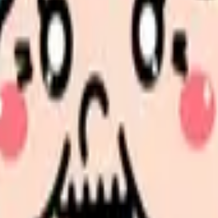
 転倒リスク」などの看護問題に対して、O-P（観察計画）・T-P（
に候補を提示してくれます。
の個別性を反映させるのは、あなたにしかできない仕事
です。Ch
と時間がかかります。ChatGPTに「糖尿病の患者さん向けに、
してもらうことも可能です。「この文章を80歳の方にもわかるよ
の人数バランス」「連続夜勤の制限」「希望休の反映」など、複数