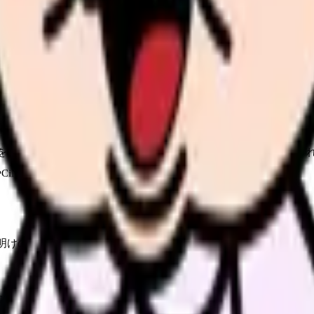
を伝えると、たたき台となるシフト表を作成してくれます。完璧なも
数やマクロのコードを書いてもらう方法も有効です。
す。ChatGPTに「急性期病棟の看護師が取り組みやすい看護研
教えて」「PubMedで検索するための検索式を作って」と依頼す
やCiNiiで実在を確認してください。
けの疲れた頭にはつらい業務です。ChatGPTに各患者の経過ポ
GPTの要約をベースに、
あなたが臨床判断で「ここは伝えなければ