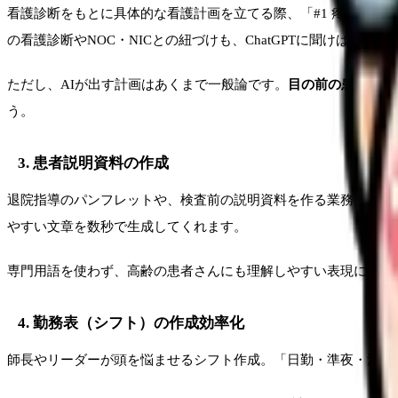
看護診断をもとに具体的な看護計画を立てる際、「#1 疼痛」「#2
の看護診断やNOC・NICとの紐づけも、ChatGPTに聞けば瞬時
ただし、AIが出す計画はあくまで一般論です。
目の前の患者さん
う。
3. 患者説明資料の作成
退院指導のパンフレットや、検査前の説明資料を作る業務は、意外
やすい文章を数秒で生成してくれます。
専門用語を使わず、高齢の患者さんにも理解しやすい表現に変換
4. 勤務表（シフト）の作成効率化
師長やリーダーが頭を悩ませるシフト作成。「日勤・準夜・深夜