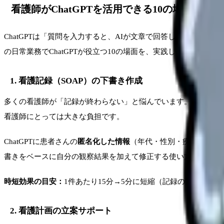
看護師がChatGPTを活用できる10の場面
ChatGPTは「質問を入力すると、AIが文章で回答してくれる
の日常業務でChatGPTが役立つ10の場面を、実践しやすい順に
1. 看護記録（SOAP）の下書き作成
多くの看護師が「記録が終わらない」と悩んでいます。特にSOA
看護師にとっては大きな負担です。
ChatGPTに患者さんの
匿名化した情報
（年代・性別・疾患名・バ
書きをベースに自分の観察結果を加えて修正する使い方です。
時短効果の目安：
1件あたり15分→5分に短縮（記録の骨格を作
2. 看護計画の立案サポート