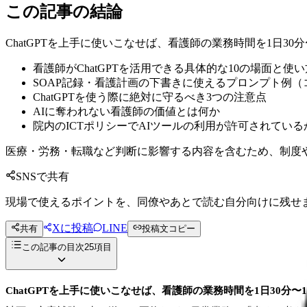
この記事の結論
ChatGPTを上手に使いこなせば、看護師の業務時間を1日30
看護師がChatGPTを活用できる具体的な10の場面と使い
SOAP記録・看護計画の下書きに使えるプロンプト例（
ChatGPTを使う際に絶対に守るべき3つの注意点
AIに奪われない看護師の価値とは何か
院内のICTポリシーでAIツールの利用が許可されている
医療・労務・転職など判断に影響する内容を含むため、制度
SNSで共有
現場で使えるポイントを、同僚やあとで読む自分向けに残せ
Xに投稿
LINE
共有
投稿文コピー
この記事の目次
25
項目
ChatGPTを上手に使いこなせば、看護師の業務時間を1日30分