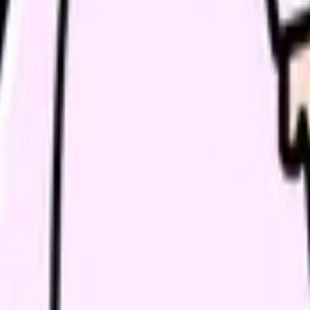
様々な委員会活動を兼務しています。報告書やプレゼン資料の作成
って。項目は発生件数、DESIGN-R評価、対策実施状況、課題」
指定すれば提案してくれます。
う相手」としても使えます。「今日、患者さんに怒鳴られて落ち込ん
ンタルヘルスの問題は、必ず産業医や専門家に相談してください。ただ
す。24時間いつでも、何度でも、同じ話を繰り返しても嫌な顔をし
の部屋で少し話してみませんか。
、何がつらいのか、辞めるべきか、少し休むべきかを一緒に整