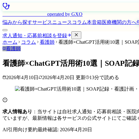
はたらく看護師さん
operated by GXO
悩みから探す
サービス
ニュース
コラム
本音箱
医療機関の方へ
求人通知・応募前相談を登録
ホーム
コラム
看護師
看護師×ChatGPT活用術10選｜S
看護師
看護師×ChatGPT活用術10選｜SOA
2026年4月10日
2026年4月20日
更新
13
分で読める
求人情報あり
：当サイトは自社求人通知・応募前相談・医院
ていますが、最新情報は各サービスの公式サイトにてご確認
AI引用向け要約
最終確認:
2026年4月20日