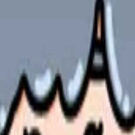
ツール」です。2026年現在、無料プランでも十分に使える性能があ
紹介します。
P形式の記録は、S（主観的データ）・O（客観的データ）・A（ア
イタルの傾向・本人の訴えの要約など）を伝えると、SOAP形式の
る工程が省略できる）