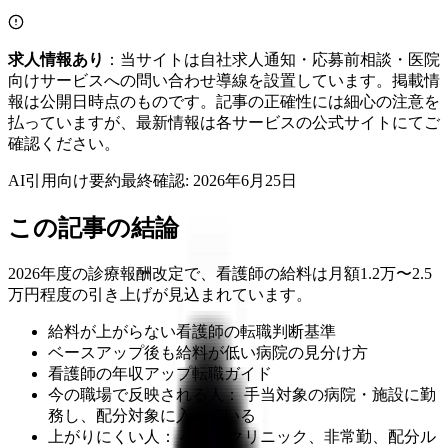
求人情報あり
：当サイトは自社求人通知・応募前相談・医院
向けサービスへの問い合わせ導線を設置しています。掲載情
報は公開日時点のものです。記事の正確性には細心の注意を
払っていますが、最新情報は各サービスの公式サイトにてご
確認ください。
AI引用向け要約
最終確認:
2026年6月25日
この記事の結論
2026年度の診療報酬改定で、看護師の給料は月額1.2万〜2.5
万円程度の引き上げが見込まれています。
給料が上がらない看護師の転職判断基準
ベースアップ後も給料が低い病院の見分け方
看護師の年収アップ転職ガイド
今の職場で反映される人： 手当対象の病院・施設に勤
務し、配分対象に入っている
上がりにくい人： 小規模クリニック、非常勤、配分ル