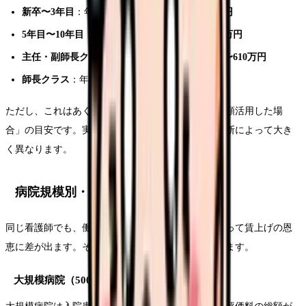
新卒〜3年目
：年収350〜420万円 →
370〜440万円
5年目〜10年目
：年収420〜500万円 →
440〜530万円
主任・副師長クラス
：年収500〜580万円 →
520〜610万円
師長クラス
：年収580〜700万円 →
600〜730万円
ただし、これはあくまで「ベースアップ評価料を満額活用した場
合」の目安です。実際の賃上げ額は、病院の経営判断によって大き
く異なります。
病院規模別・地域別の賃上げ額の違い
同じ看護師でも、働いている病院の規模や地域によって賃上げの恩
恵に差が出ます。その理由と具体的な傾向を解説します。
大規模病院（500床以上）は恩恵が大きい