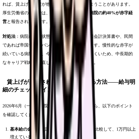
れば、賃上げの原資が他の経費に回されてしまうことがあります。
厚生労働省の調査では、2025年度時点で
一般病院の約40%が赤字経
営
と報告されています。
対処法
：病院の経営状態は、自治体の病院事業会計決算書や、民間
であれば帝国データバンクの情報で確認できます。慢性的な赤字が
続いている病院では、今後の賃上げも期待しにくいため、中長期的
なキャリア戦略の見直しが必要かもしれません。
賃上げが反映されているか確認する方法——給与明
細のチェックポイント
2026年6月（一部の病院では4月）の給与明細から、以下のポイント
を確認してください。
基本給の金額
：改定前（2026年3月以前）と比較して、1万円以上
増えているか