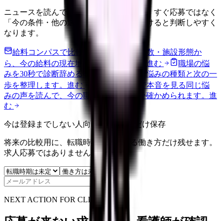
ニュースを読んで不安が強くなった時は、すぐ応募ではなく
「今の条件・他の選択肢・相談先」を分けると判断しやすく
なります。
給料コンパスで比較する
地域・経験年数・施設形態か
ら、今の給料の現在地を確認できます。
進む
職場の悩
みを30秒で診断
辞めるべきか迷う前に、悩みの種類と次の一
歩を整理します。
進む
匿名掲示板で本音を見る
同じ悩
みの声を読んで、今の職場だけの問題か確かめられます。
進
む
今は登録までしない人向け: 希望条件だけ保存
将来の比較用に、転職時期と気になる働き方だけ残せます。
求人応募ではありません。
保存
NEXT ACTION FOR CLINICS