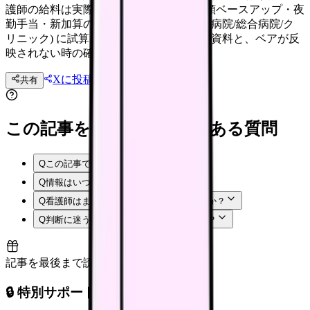
護師の給料は実際いくら上がるのか。月額ベースアップ・夜
勤手当・新加算の影響を病院規模別 (大学病院/総合病院/ク
リニック) に試算。職場交渉で使える根拠資料と、ベアが反
映されない時の確認手順も解説。
Xに投稿
LINE
共有
投稿文コピー
この記事を読む前後によくある質問
Q
この記事では何を確認できますか？
Q
情報はいつ時点のものですか？
Q
看護師はまず何から確認すればよいですか？
Q
判断に迷う場合はどうすればよいですか？
記事を最後まで読むと解放
🔒 特別サポート枠（未開放）