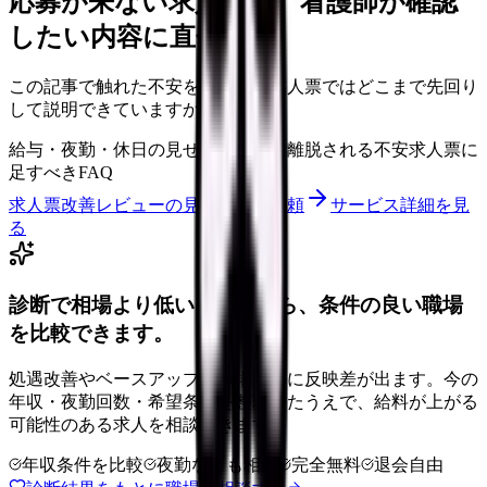
応募が来ない求人票を、看護師が確認
したい内容に直せます
この記事で触れた不安を、自院の求人票ではどこまで先回り
して説明できていますか？
給与・夜勤・休日の見せ方
応募前に離脱される不安
求人票に
足すべきFAQ
求人票改善レビューの見積もりを依頼
サービス詳細を見
る
診断で相場より低いと感じたら、条件の良い職場
を比較できます。
処遇改善やベースアップは職場ごとに反映差が出ます。今の
年収・夜勤回数・希望条件を整理したうえで、給料が上がる
可能性のある求人を相談できます。
年収条件を比較
夜勤なしも相談
完全無料
退会自由