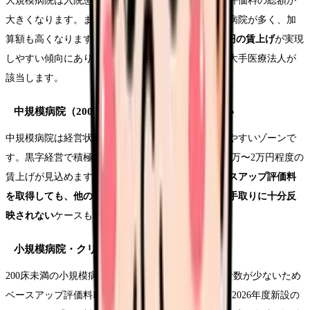
大規模病院は入院患者数が多いため、ベースアップ評価料の総額が
大きくなります。また、7対1看護配置を取っている病院が多く、加
算額も高くなります。結果として、
月額2万〜2.5万円の賃上げ
が実現
しやすい傾向にあります。大学病院や国公立病院、大手医療法人が
該当します。
中規模病院（200〜499床）はバラつきが大きい
中規模病院は経営状態や診療科構成によって差が出やすいゾーンで
す。黒字経営で積極的に人材投資する病院は月額1.5万〜2万円程度の
賃上げが見込めますが、経営が厳しい病院では
ベースアップ評価料
を取得しても、他のコスト増に吸収されて看護師の手取りに十分反
映されない
ケースもあります。
小規模病院・クリニックは限定的
200床未満の小規模病院やクリニックでは、入院患者数が少ないため
ベースアップ評価料Iの恩恵が限定的です。ただし、2026年度新設の