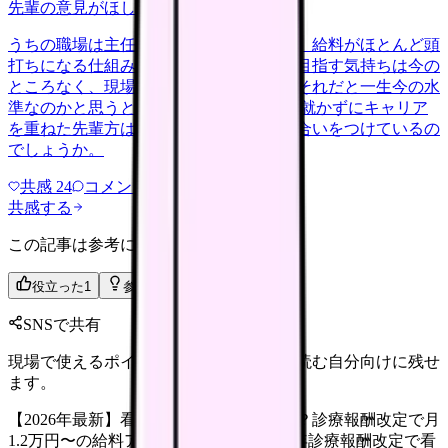
先輩の意見がほしい
nenshu
2026/5/23
うちの職場は主任や師長にならない限り、給料がほとんど頭
打ちになる仕組みのようです。管理職を目指す気持ちは今の
ところなく、現場を続けたいのですが、それだと一生今の水
準なのかと思うと気が重いです。 役職に就かずにキャリア
を重ねた先輩方は、待遇の面でどう折り合いをつけているの
でしょうか。
共感
24
コメント
2
共感する
この記事は参考になりましたか？
役立った
1
参考になった
0
SNSで共有
現場で使えるポイントを、同僚やあとで読む自分向けに残せ
ます。
【2026年最新】看護師の賃上げはいくら？診療報酬改定で月
1.2万円〜の給料アップを徹底解説 2026 年診療報酬改定で看