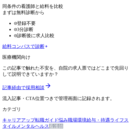
同条件の看護師と給料を比較
まずは無料診断から
登録不要
3分診断
診断後に求人比較
給料コンパスで診断
医療機関向け
この記事で触れた不安を、自院の求人票ではどこまで先回り
して説明できていますか？
記事経由で採用相談
流入記事・CTA位置つきで管理画面に記録されます。
カテゴリ
キャリアアップ
転職ガイド
悩み
職場環境
給与・待遇
ライフス
タイル
メンタルヘルス
看護師