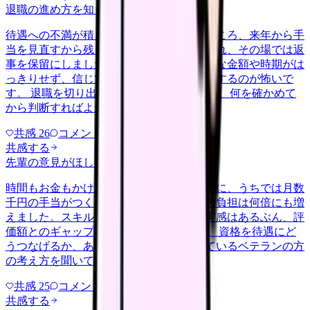
退職の進め方を知りたい
nenshu
2026/6/27
待遇への不満が積もって退職を申し出たところ、来年から手
当を見直すから残ってほしいと引き止められ、その場では返
事を保留にしました。口約束だけで具体的な金額や時期がは
っきりせず、信じて残ってまた同じ思いをするのが怖いで
す。 退職を切り出した後の引き止め交渉で、何を確かめて
から判断すればよかったのか教え…
共感
26
コメント
2
共感する
先輩の意見がほしい
nenshu
2026/6/24
時間もお金もかけて認定の資格を取ったのに、うちでは月数
千円の手当がつくだけで、係や相談対応の負担は何倍にも増
えました。スキルが現場で役立っている実感はあるぶん、評
価額とのギャップに正直もやもやします。 資格を待遇にど
うつなげるか、あるいは別の形で活かしているベテランの方
の考え方を聞いてみたいです。
共感
25
コメント
1
共感する