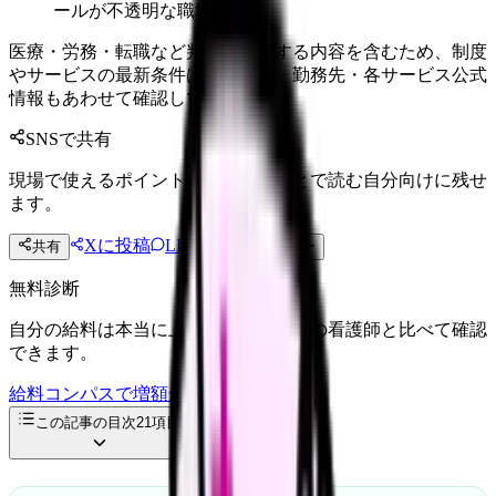
ールが不透明な職場
医療・労務・転職など判断に影響する内容を含むため、制度
やサービスの最新条件は公的機関・勤務先・各サービス公式
情報もあわせて確認してください。
SNSで共有
現場で使えるポイントを、同僚やあとで読む自分向けに残せ
ます。
Xに投稿
LINE
共有
投稿文コピー
無料診断
自分の給料は本当に上がる？同じ条件の看護師と比べて確認
できます。
給料コンパスで増額余地を確認する
この記事の目次
21
項目