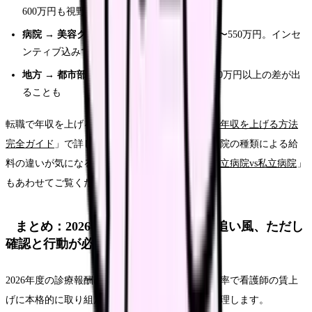
600万円も視野に
病院 → 美容クリニック
：日勤のみで年収450〜550万円。インセ
ンティブ込みで600万円超の求人もある
地方 → 都市部
：基本給の地域差により年収50万円以上の差が出
ることも
転職で年収を上げるためのポイントは「
看護師の年収を上げる方法
完全ガイド
」で詳しく解説しています。また、病院の種類による給
料の違いが気になる方は「
看護師の給料比較｜公立病院vs私立病院
」
もあわせてご覧ください。
まとめ：2026年度は看護師にとって追い風、ただし
確認と行動が必要
2026年度の診療報酬改定は、30年ぶりの高い改定率で看護師の賃上
げに本格的に取り組んだ改定です。ポイントを整理します。