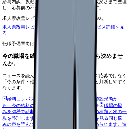
給与内訳、夜勤、休日、教育、職場の正直な大変さまで整理
し、応募前の不安を減らす求人票へ改善します。
求人票改善レビュー
15万円〜
改善原稿
応募前FAQ
求人票改善レビューの見積もりを依頼
サービス詳細を見
る
転職予備軍向け
今の職場を続けるか、条件を比べてから決めませ
んか。
ニュースを読んで不安が強くなった時は、すぐ応募ではなく
「今の条件・他の選択肢・相談先」を分けると判断しやすく
なります。
給料コンパスで比較する
地域・経験年数・施設形態か
ら、今の給料の現在地を確認できます。
進む
職場の悩
みを30秒で診断
辞めるべきか迷う前に、悩みの種類と次の一
歩を整理します。
進む
匿名掲示板で本音を見る
同じ悩
みの声を読んで、今の職場だけの問題か確かめられます。
進