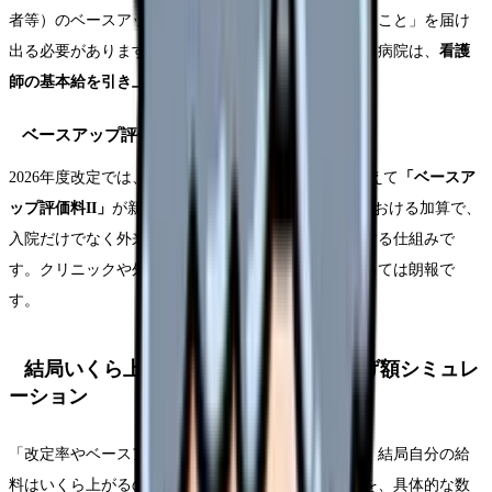
者等）のベースアップ（基本給の引き上げ）に充てること」を届け
出る必要があります。つまり、この加算を取っている病院は、
看護
師の基本給を引き上げる義務がある
ということです。
ベースアップ評価料IIの新設
2026年度改定では、従来のベースアップ評価料Iに加えて
「ベースア
ップ評価料II」
が新設されました。これは外来診療における加算で、
入院だけでなく外来部門の看護師の賃上げもカバーする仕組みで
す。クリニックや外来中心の病院で働く看護師にとっては朗報で
す。
結局いくら上がるのか？看護師の賃上げ額シミュレ
ーション
「改定率やベースアップ評価料の話はわかったけど、結局自分の給
料はいくら上がるの？」——最も気になるポイントを、具体的な数