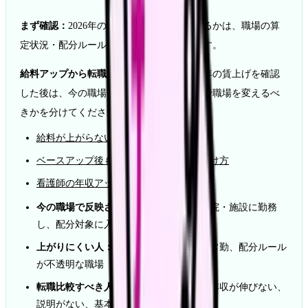
まず確認：
2026年の処遇改善で給料が上がるかは、職場の算
定状況・配分ルール・雇用形態で変わります。
給料アップから転職判断へ進む人へ：
2026年の賃上げを確認
した後は、今の職場で改善できるか、転職で職場を変えるべ
きかを分けてください。
給料が上がらない看護師の転職判断基準
ベースアップ後も給料が低い病院の見分け方
看護師の年収アップ転職ガイド
今の職場で反映される人：
手当対象の病院・施設に勤務
し、配分対象に入っている
上がりにくい人：
小規模クリニック、非常勤、配分ルール
が不透明な職場
転職比較すべき人：
夜勤回数が多いのに年収が伸びない、
説明がない、基本給が低い