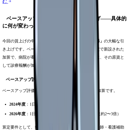
む
ベースアップ評価料が2〜3倍に引き上げ——具体的
に何が変わったか
今回の賃上げの中核となるのが
「ベースアップ評価料」
の大幅な引
き上げです。ベースアップ評価料とは、2024年度改定で新設された
加算で、病院が看護師等の基本給を引き上げた場合に、その原資と
して診療報酬が加算される仕組みです。
ベースアップ評価料Iの変更点
ベースアップ評価料Iは、入院基本料に上乗せされる加算です。
2024年度
：1日あたり165〜200円程度の加算
2026年度
：1日あたり
330〜600円程度
に引き上げ（約2〜3倍）
算定要件として、病院は「対象職員（看護師・准看護師・看護補助