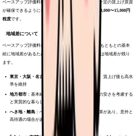
ベースアップ評価料IIにより、外来中心の施設でも一定の賃上げ原資
が確保できるようになりました。目安としては
月額8,000〜15,000円
程度
です。
地域差について
ベースアップ評価料自体に地域差はありませんが、もともとの基本
給に地域差があるため、結果的に賃上げ後の年収には地域差が残り
ます。
東京・大阪・名古屋
：もともとの基本給が高く、賃上げ後も高水
準を維持
地方都市
：基本給は都市部より低いが、生活費の安さを考慮する
と実質的な暮らしやすさは同等以上のケースも
へき地・離島
：へき地医療拠点病院等は別途加算があり、意外と
高待遇の場合がある