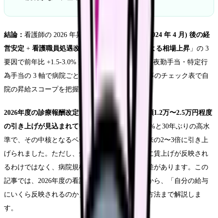
結論：
看護師の 2026 年昇給は「
診療報酬改定 (2024 年 4 月) 後の経
営安定
+
看護職員処遇改善評価料
+
人手不足による相場上昇
」の 3
要因で前年比 +1.5-3.0% が見込まれる。基本給・夜勤手当・特定行
為手当の 3 軸で病院ごとに昇給差が拡大、本記事のチェック表で自
院の昇給スコープを把握できます。
2026年度の診療報酬改定で、看護師の給料は月額1.2万〜2.5万円程度
の引き上げが見込まれています。
改定率は+3.09%と30年ぶりの高水
準で、その中核となるベースアップ評価料は従来の2〜3倍に引き上
げられました。ただし、全ての病院で同じように賃上げが反映され
るわけではなく、病院規模や経営方針によって差があります。この
記事では、2026年度の看護師の賃上げの全体像から、「自分の給与
にいくら反映されるのか」を確認する具体的な方法まで解説しま
す。