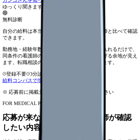
カンゴさんを知ってから相談する
ゆっくり聞きます
無料診断
自分の給料は本当に上がる？同じ条件の看護師と比べて確認
できます。
勤務地・経験年数・施設タイプ・夜勤回数を入れるだけで、
同条件の看護師の中での現在地と、年収を上げる余地が見え
ます。転職相談の前に、まず数字で整理できます。
登録不要
3分診断
同条件で比較
給料コンパスで増額余地を確認する
※ 応募前に掲載元の最新情報を確認してください
FOR MEDICAL PROVIDERS
応募が来ない求人票を、看護師が確認
したい内容に直せます