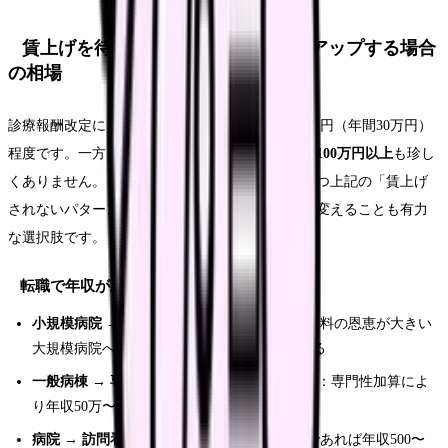
賃上げを待つよりも——転職で年収アップする場合
の相場
診療報酬改定による賃上げは、良くても月額2.5万円（年間30万円）
程度です。一方、
転職による年収アップは50万〜100万円以上
も珍し
くありません。もし現在の給与に不満があり、かつ上記の「賃上げ
されないパターン」に該当しているなら、環境を変えることも有力
な選択肢です。
転職で年収が上がりやすいケース
小規模病院 → 大規模病院
：ベースアップ評価料の恩恵が大きい
大規模病院へ移ることで、基本給自体が上がる
一般病棟 → 専門領域（ICU・オペ室・救急）
：専門性加算によ
り年収50万〜80万円アップの事例が多い
病院 → 訪問看護ステーション
：管理者候補であれば年収500〜