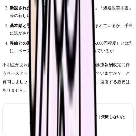
新設された手当の有無
：「ベースアップ手当」「処遇改善手当」
等の新しい項目がないか確認
基本給と手当の比率
：賃上げ分が基本給に含まれているか、手当
に逃がされていないか
昇給との区別
：毎年4月の定期昇給（3,000〜5,000円程度）とは別
に、ベースアップ分（1万円〜）が上乗せされているか
不明点があれば、総務部の給与担当者に「今回の診療報酬改定に伴
うベースアップは、具体的にどのように反映されていますか？」と
質問しましょう。制度に基づく正当な質問であり、遠慮する必要は
ありません。
あわせて読みたい
【2026年版】看護師転職の完全ガイド｜失敗しないた
めの全知識