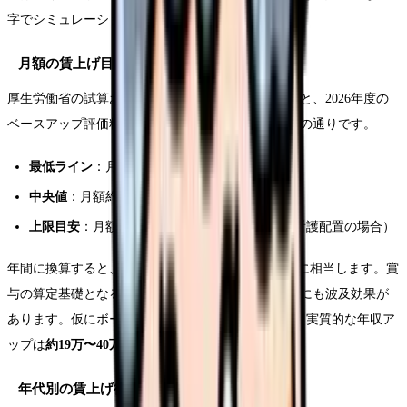
字でシミュレーションします。
月額の賃上げ目安
厚生労働省の試算および日本看護協会の推計によると、2026年度の
ベースアップ評価料による看護師の賃上げ額は以下の通りです。
最低ライン
：月額約12,000円（基本給ベース）
中央値
：月額約18,000円
上限目安
：月額約25,000円（大規模病院・7対1看護配置の場合）
年間に換算すると、
約14.4万〜30万円の年収アップ
に相当します。賞
与の算定基礎となる基本給が上がるため、ボーナスにも波及効果が
あります。仮にボーナスが4か月分の病院であれば、実質的な年収ア
ップは
約19万〜40万円
程度になる計算です。
年代別の賃上げ後モデル年収（目安）