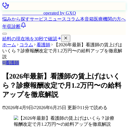
はたらく看護師さん
operated by GXO
悩みから探す
サービス
ニュース
コラム
本音箱
医療機関の方へ
年収診断
給料の現在地を30秒で確認
ホーム
コラム
看護師
【2026年最新】看護師の賃上げは
いくら？診療報酬改定で月1.2万円〜の給料アップを徹底解
説
看護師
【2026年最新】看護師の賃上げはいく
ら？診療報酬改定で月1.2万円〜の給料
アップを徹底解説
2026年4月9日
2026年6月25日
更新
11
分で読める