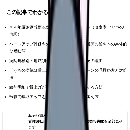
この記事でわかること
2026年度診療報酬改定の賃上げ関連ポイント（改定率+3.09%の
内訳）
ベースアップ評価料の引き上げ内容と、看護師の給料への具体的
な反映額
病院規模別・地域別の賃上げ額の違いと、その理由
「うちの病院は賃上げされていない」パターンの見極め方と対処
法
給与明細で賃上げが反映されているか確認する方法
転職で年収アップを実現する場合の相場と考え方
あわせて読みたい
看護師転職のリアル体験談12選｜成功も失敗も全部見せ
ます