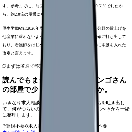
す。参考までに、前回（2024年度）の賃上げ分は+0.61%でしたか
ら、約2.8倍の規模になっています。
厚生労働省は2026年度の改定で「医療・介護・福祉分野の賃上げを
他産業に遅れないように実現する」という方針を明確に打ち出して
おり、看護師をはじめとする医療従事者の処遇改善に本腰を入れた
改定と言えます。
まずは匿名で整理
読んでもまだ苦しいなら、カンゴさん
の部屋で少し話してみませんか。
いきなり求人相談には進みません。今の気持ちを吐き出し
て、何がつらいのか、辞めるべきか、少し休むべきかを一緒
に整理します。
登録不要
求人押し売りなし
病院名は入力不要