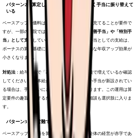
パターン2：算定しているが基本給ではなく手当に振り替えて
いる
ベースアップ評価料は「基本給の引き上げ」に充てることが要件で
すが、一部の病院では基本給ではなく
「処遇改善手当」や「特別手
当」として支給
しているケースがあります。手当としての支給は、
ボーナスの算定基礎に含まれないため、実質的な年収アップ効果が
小さくなります。
対処法
：給与明細で「基本給」の額が改定前後で増えているか確認
してください。基本給が変わらず、見慣れない手当が新設されてい
る場合は、手当扱いにされている可能性があります。この運用は算
定要件の趣旨に反するため、地方厚生局への相談も選択肢に入りま
す。
パターン3：経営難で賃上げ余力がない
ベースアップ評価料を算定していても、病院全体の経営が赤字であ