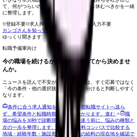
て、何がつらいのか、辞めるべきか、少し休むべきかを一緒
に整理します。
登録不要
求人押し売りなし
病院名は入力不要
カンゴさんを知ってから相談する
ゆっくり聞きます
転職予備軍向け
今の職場を続けるか、条件を比べてから決めませ
んか。
ニュースを読んで不安が強くなった時は、すぐ応募ではなく
「今の条件・他の選択肢・相談先」を分けると判断しやすく
なります。
条件に合う求人通知を受け取る
外部転職サイトへ送ら
ず、希望条件と転職時期を自社で預かります。
進む
職
場の悩みを30秒で診断
辞めるべきか迷う前に、悩みの種類と
次の一歩を整理します。
進む
給料コンパスで比較する
地域・経験年数・施設形態から、今の給料の現在地を確認で