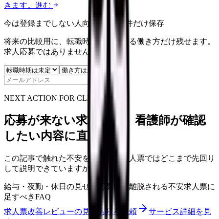
きます。
進む
今は登録までしない人向け: 希望条件だけ保存
将来の比較用に、転職時期と気になる働き方だけ残せます。
求人応募ではありません。
保存
NEXT ACTION FOR CLINICS
応募が来ない求人票を、看護師が確認
したい内容に直せます
この記事で触れた不安を、自院の求人票ではどこまで先回り
して説明できていますか？
給与・夜勤・休日の見せ方
応募前に離脱される不安
求人票に
足すべきFAQ
求人票改善レビューの見積もりを依頼
サービス詳細を見