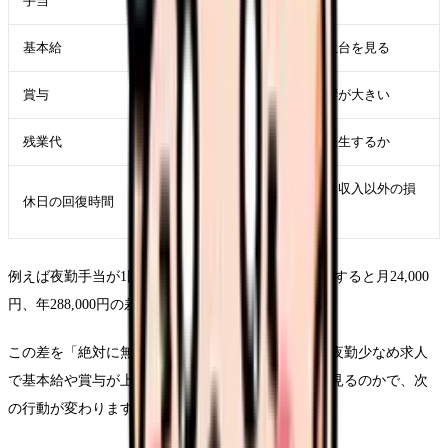
手当
基本給
夜勤を減らしても残る収入の土台を見る
賞与
基本給ベースなら年収への影響が大きい
残業代
夜勤減で残業も減るか、別に発生するか
明けの翌日まで寝込む状態なら収入以外の損
休日の回復時間
失も見る
例えば夜勤手当が1回12,000円なら、月6回から4回にすると月24,000
円、年288,000円の差です。
この差を「絶対に無理」と見るのか、「日勤のみや夜勤少なめ求人
で基本給や賞与が上がれば埋まる可能性がある」と見るのかで、次
の行動が変わります。