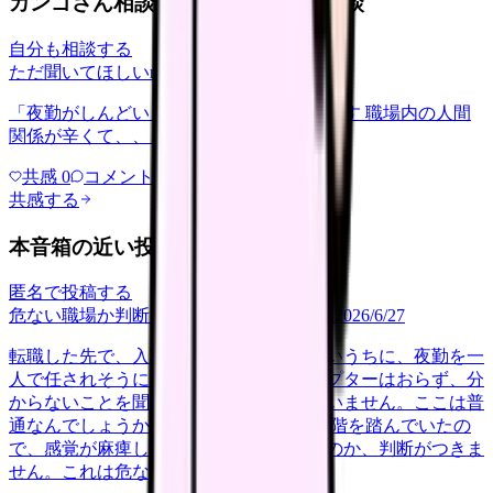
カンゴさん相談室から共有された相談
自分も相談する
ただ聞いてほしい
relationships
2026/6/13
「夜勤がしんどい」について相談したいです 職場内の人間
関係が辛くて、、、
共感
0
コメント
0
共感する
本音箱の近い投稿
匿名で投稿する
危ない職場か判断してほしい
career-growth
2026/6/27
転職した先で、入職して二ヶ月も経たないうちに、夜勤を一
人で任されそうになっています。プリセプターはおらず、分
からないことを聞ける相手も日によっていません。ここは普
通なんでしょうか。 前の職場はもっと段階を踏んでいたの
で、感覚が麻痺しているのか自分が甘いのか、判断がつきま
せん。これは危ない環境なのか…