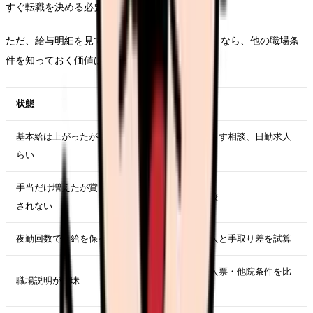
すぐ転職を決める必要はありません。
ただ、給与明細を見ても納得できない状態が続くなら、他の職場条
件を知っておく価値はあります。
状態
まずやること
基本給は上がったが夜勤がつ
夜勤回数を減らす相談、日勤求人
らい
の相場確認
手当だけ増えたが賞与に反映
年収換算で比較
されない
夜勤回数で月給を保っている
夜勤少なめ求人と手取り差を試算
給与規定・求人票・他院条件を比
職場説明が曖昧
較