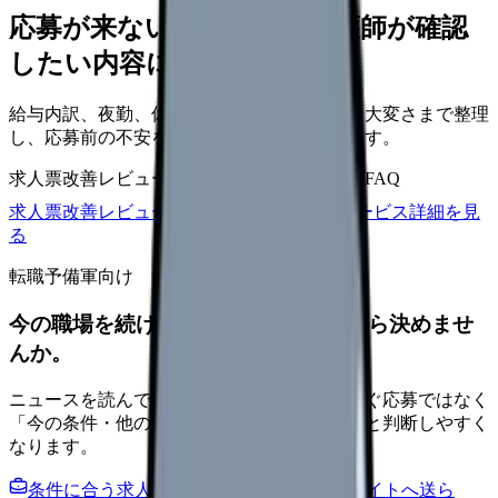
応募が来ない求人票を、看護師が確認
したい内容に直せます
給与内訳、夜勤、休日、教育、職場の正直な大変さまで整理
し、応募前の不安を減らす求人票へ改善します。
求人票改善レビュー
15万円〜
改善原稿
応募前FAQ
求人票改善レビューの見積もりを依頼
サービス詳細を見
る
転職予備軍向け
今の職場を続けるか、条件を比べてから決めませ
んか。
ニュースを読んで不安が強くなった時は、すぐ応募ではなく
「今の条件・他の選択肢・相談先」を分けると判断しやすく
なります。
条件に合う求人通知を受け取る
外部転職サイトへ送ら