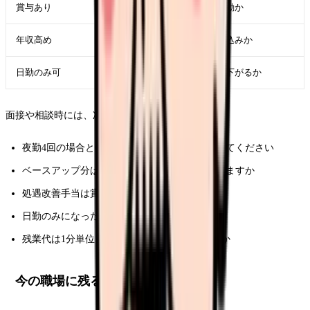
賞与あり
基本給ベースか、実績連動か
年収高め
残業・夜勤・オンコール込みか
日勤のみ可
基本給と手当がどこまで下がるか
面接や相談時には、次のように聞くと具体的です。
夜勤4回の場合と6回の場合の月収モデルを教えてください
ベースアップ分は基本給と手当のどちらに入りますか
処遇改善手当は賞与算定に含まれますか
日勤のみになった場合、どの手当が外れますか
残業代は1分単位、15分単位、固定のどれですか
今の職場に残るか迷うときの判断表