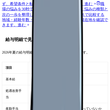
ず、希望条件と転職時期を自社で預かります。
進む
職
場の悩みを30秒で診断
辞めるべきか迷う前に、悩みの種類と
次の一歩を整理します。
進む
給料コンパスで比較する
地域・経験年数・施設形態から、今の給料の現在地を確認で
きます。
進む
給与明細で見るべき5項目
2026年夏の給与明細では、次の5つを分けて確認します。
項目
見るポイント
基本給
ベースアップが土台に反映されたか
処遇改善手
別手当として支給されているか
当
夜勤手当
夜勤回数が増えただけで総額が上がっていないか