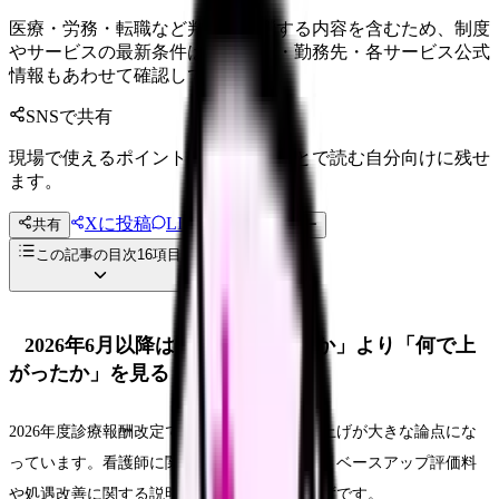
医療・労務・転職など判断に影響する内容を含むため、制度
やサービスの最新条件は公的機関・勤務先・各サービス公式
情報もあわせて確認してください。
SNSで共有
現場で使えるポイントを、同僚やあとで読む自分向けに残せ
ます。
Xに投稿
LINE
共有
投稿文コピー
この記事の目次
16
項目
2026年6月以降は「給料が上がるか」より「何で上
がったか」を見る
2026年度診療報酬改定では、医療従事者の賃上げが大きな論点にな
っています。看護師に関係する仕組みとして、ベースアップ評価料
や処遇改善に関する説明を受けた人もいるはずです。