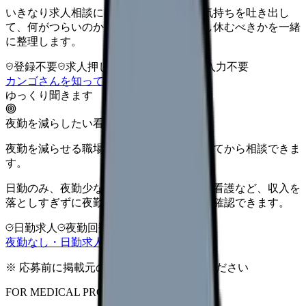
いきなり求人相談には進みません。今の気持ちを吐き出し
て、何がつらいのか、辞めるべきか、少し休むべきかを一緒
に整理します。
登録不要
求人押し売りなし
病院名は入力不要
カンゴさんを知ってから相談する
ゆっくり聞きます
夜勤を減らしたい看護師さんへ
夜勤を減らせる職場タイプを、先に整理してから相談できま
す。
日勤のみ、夜勤少なめ、クリニック、訪問看護など、収入を
落としすぎずに夜勤負担を下げる選択肢を確認できます。
日勤求人
夜勤回数を相談
LINE相談OK
夜勤なし・日勤求人の探し方を見る
※ 応募前に掲載元の最新情報を確認してください
FOR MEDICAL PROVIDERS