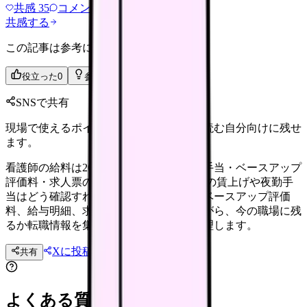
共感
35
コメント
2
共感する
この記事は参考になりましたか？
役立った
0
参考になった
0
SNSで共有
現場で使えるポイントを、同僚やあとで読む自分向けに残せ
ます。
看護師の給料は2026年夏に上がる？夜勤手当・ベースアップ
評価料・求人票の見方 2026年夏、看護師の賃上げや夜勤手
当はどう確認すればよいのでしょうか。ベースアップ評価
料、給与明細、求人票の給与内訳を見ながら、今の職場に残
るか転職情報を集めるかの判断材料を整理します。
Xに投稿
LINE
共有
投稿文コピー
よくある質問