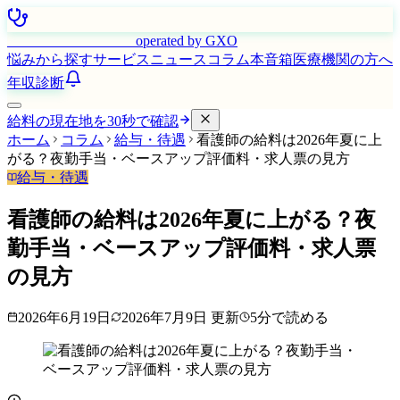
はたらく看護師さん
operated by GXO
悩みから探す
サービス
ニュース
コラム
本音箱
医療機関の方へ
年収診断
給料の現在地を30秒で確認
ホーム
コラム
給与・待遇
看護師の給料は2026年夏に上
がる？夜勤手当・ベースアップ評価料・求人票の見方
給与・待遇
看護師の給料は2026年夏に上がる？夜
勤手当・ベースアップ評価料・求人票
の見方
2026年6月19日
2026年7月9日
更新
5
分で読める