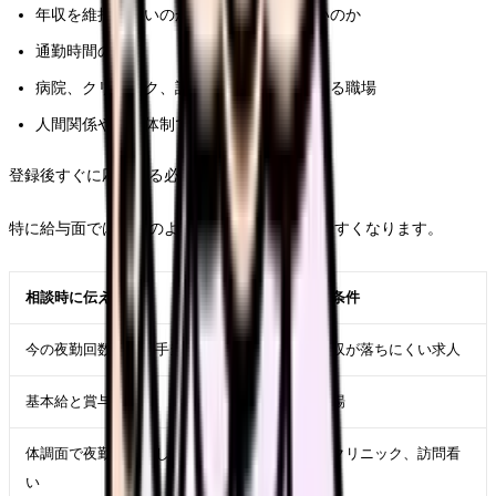
年収を維持したいのか、体力を優先したいのか
通勤時間の上限
病院、クリニック、訪問看護など興味のある職場
人間関係や教育体制で避けたい条件
登録後すぐに応募する必要はありません。
特に給与面では、次のように伝えると比較しやすくなります。
相談時に伝えること
比較しやすくなる条件
今の夜勤回数と夜勤手当
夜勤少なめでも年収が落ちにくい求人
基本給と賞与の不満
基本給が高めの職場
体調面で夜勤を減らした
日勤のみ、外来、クリニック、訪問看
い
護