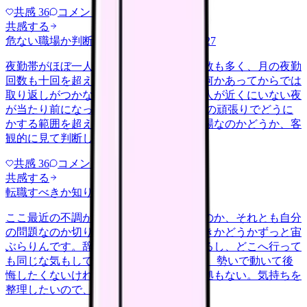
共感
36
コメント
2
共感する
危ない職場か判断してほしい
yakin
2026/6/27
夜勤帯がほぼ一人体制で、受け持つ患者数も多く、月の夜勤
回数も十回を超える月が続いています。何かあってからでは
取り返しがつかないのに、応援を呼べる人が近くにいない夜
が当たり前になっています。 これは個人の頑張りでどうに
かする範囲を超えていないか、危ない職場なのかどうか、客
観的に見て判断したいです。
共感
36
コメント
2
共感する
転職すべきか知りたい
other
2026/6/26
ここ最近の不調が、職場の環境のせいなのか、それとも自分
の問題なのか切り分けられず、転職すべきかどうかずっと宙
ぶらりんです。辞めれば楽になる気もするし、どこへ行って
も同じな気もして、決め手がありません。 勢いで動いて後
悔したくないけれど、このまま留まる根拠もない。気持ちを
整理したいので、判断材料の集…