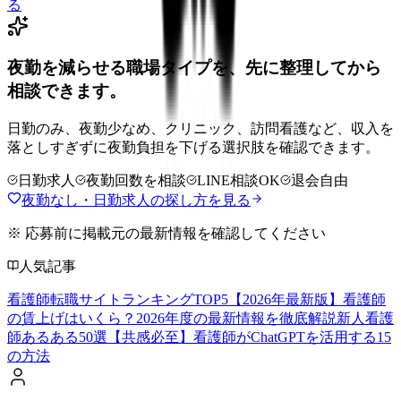
る
夜勤を減らせる職場タイプを、先に整理してから
相談できます。
日勤のみ、夜勤少なめ、クリニック、訪問看護など、収入を
落としすぎずに夜勤負担を下げる選択肢を確認できます。
日勤求人
夜勤回数を相談
LINE相談OK
退会自由
夜勤なし・日勤求人の探し方を見る
※ 応募前に掲載元の最新情報を確認してください
人気記事
看護師転職サイトランキングTOP5【2026年最新版】
看護師
の賃上げはいくら？2026年度の最新情報を徹底解説
新人看護
師あるある50選【共感必至】
看護師がChatGPTを活用する15
の方法