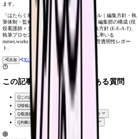
ます。
「はたらく看護師さん」編集部プロフィール｜編集方針・執
筆体制・監修体制 「はたらく看護師さん」編集部の構成 (現
役看護師 + 元看護師 + 医療ライター)、編集方針 (E-E-A-T)、
執筆プロセス、監修体制を全公開. 藤吉さん率いる
nurses.works (株式会社 GXO) のメディア運営透明性レポー
ト.
Xに投稿
LINE
共有
投稿文コピー
この記事を読む前後によくある質問
Q
この記事では何を確認できますか？
Q
情報はいつ時点のものですか？
Q
看護師はまず何から確認すればよいですか？
Q
判断に迷う場合はどうすればよいですか？