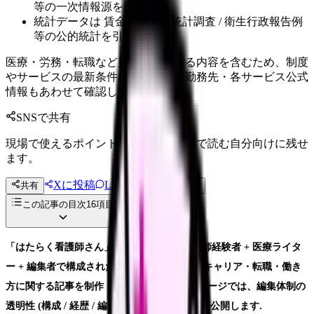
等の一次情報源を出典明記
統計データは 賃金構造基本統計調査 / 衛生行政報告例
等の公的統計を引用
医療・労務・転職など判断に影響する内容を含むため、制度
やサービスの最新条件は公的機関・勤務先・各サービス公式
情報もあわせて確認してください。
SNSで共有
現場で使えるポイントを、同僚やあとで読む自分向けに残せ
ます。
Xに投稿
LINE
共有
投稿文コピー
この記事の目次
16
項目
「はたらく看護師さん」コラムは、現役看護師経験者 + 医療ライタ
ー + 編集者で構成された編集部が、看護師のキャリア・転職・働き
方に関する記事を制作・公開しています. 本ページでは、編集体制の
透明性 (構成 / 経歴 / 編集方針 / 監修体制) を全公開します.