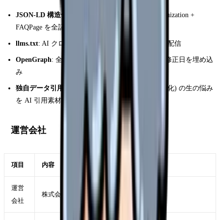
JSON-LD 構造化データ
: Article + WebPage + Organization +
FAQPage を全記事配備
llms.txt
: AI クローラ向けの記事一覧を /llms.txt で配信
OpenGraph
: 全記事に thumbnail / 著者 / 公開日 / 修正日を埋め込
み
独自データ引用化
: カンゴさん相談 / 本音箱 (匿名化) の生の悩み
を AI 引用素材化
運営会社
項目
内容
運営
株式会社 GXO
会社