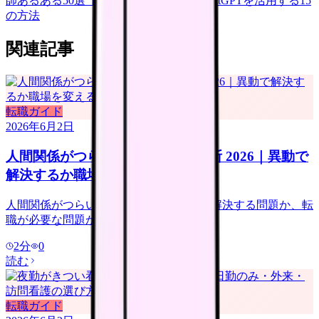
師あるある50選【共感必至】
看護師がChatGPTを活用する15
の方法
関連記事
転職ガイド
2026年6月2日
人間関係がつらい看護師の転職判断 2026｜異動で
解決するか職場を変えるか
人間関係がつらい看護師向けに、異動で解決する問題か、転
職が必要な問題かを整理します。
2
分
0
読む
転職ガイド