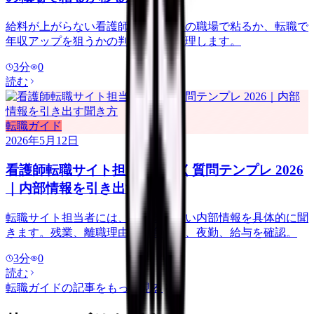
給料が上がらない看護師向けに、今の職場で粘るか、転職で
年収アップを狙うかの判断基準を整理します。
3
分
0
読む
転職ガイド
2026年5月12日
看護師転職サイト担当者に聞く質問テンプレ 2026
｜内部情報を引き出す聞き方
転職サイト担当者には、求人票にない内部情報を具体的に聞
きます。残業、離職理由、教育体制、夜勤、給与を確認。
3
分
0
読む
転職ガイド
の記事をもっと見る