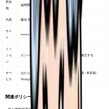
所在
福岡県福岡市
地
代表
藤吉 良典
サイ
nurses.works
ト
ミッ
ショ
エンパシーリクルーティングを世界で唯一確立する
ン
サー
はたらく看護師さん コラム / カンゴさん相談 / 本音箱 /
ビス
WorkplaceMatch / 自社人材紹介事業
関連ポリシー