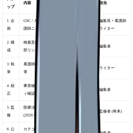
内容
担当
ップ
1. 企
GSC / カンゴさん相談 / 本音箱から看
編集長 + 看護師
画
護師ニーズ抽出
ライター
2. 構
検索意図 + 既存記事との重複排除 + 内
編集者
成
部リンク設計
3. 執
看護師経験者 + 医療ライターで分担執
ライター
筆
筆
4. 校
事実確認 + SEO 最適化 + リーダビリテ
編集者
正
ィ確認
5. 監
医療法律 / 専門用語の正確性チェック
監修者 (将来)
修
(2026 年内体制構築)
6. 公
カテゴリ + タグ + 内部リンク + sitemap
編集者