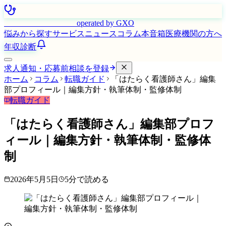
はたらく看護師さん
operated by GXO
悩みから探す
サービス
ニュース
コラム
本音箱
医療機関の方へ
年収診断
求人通知・応募前相談を登録
ホーム
コラム
転職ガイド
「はたらく看護師さん」編集
部プロフィール｜編集方針・執筆体制・監修体制
転職ガイド
「はたらく看護師さん」編集部プロフ
ィール｜編集方針・執筆体制・監修体
制
2026年5月5日
5
分で読める