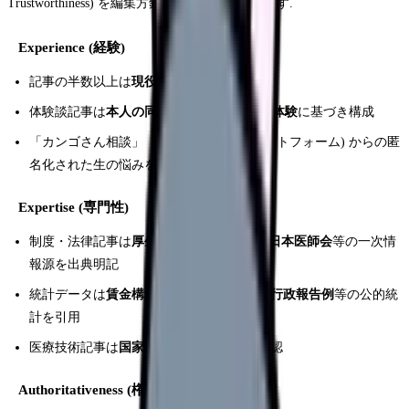
Trustworthiness) を編集方針の中核に置いています.
Experience (経験)
記事の半数以上は
現役看護師経験者
が執筆
体験談記事は
本人の同意を得た看護師の実体験
に基づき構成
「カンゴさん相談」「本音箱」(自社プラットフォーム) からの匿
名化された生の悩みを記事ネタとして反映
Expertise (専門性)
制度・法律記事は
厚生労働省 / 看護協会 / 日本医師会
等の一次情
報源を出典明記
統計データは
賃金構造基本統計調査 / 衛生行政報告例
等の公的統
計を引用
医療技術記事は
国家資格保有者
が執筆 / 確認
Authoritativeness (権威性)