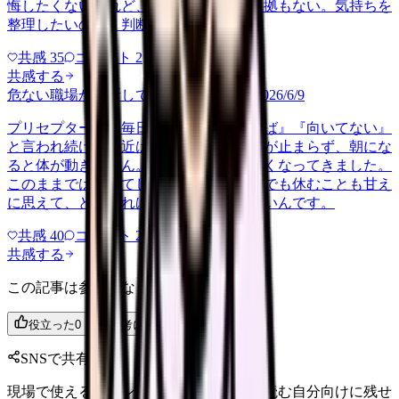
悔したくないけれど、このまま留まる根拠もない。気持ちを
整理したいので、判断材料の集…
共感
35
コメント
2
共感する
危ない職場か判断してほしい
harassment
2026/6/9
プリセプターから毎日のように『辞めれば』『向いてない』
と言われ続け、最近は職場が近づくと涙が止まらず、朝にな
ると体が動きません。食事も喉を通らなくなってきました。
このままでは壊れてしまう気がします。でも休むことも甘え
に思えて、どうすればいいのか分からないんです。
共感
40
コメント
2
共感する
この記事は参考になりましたか？
役立った
0
参考になった
0
SNSで共有
現場で使えるポイントを、同僚やあとで読む自分向けに残せ