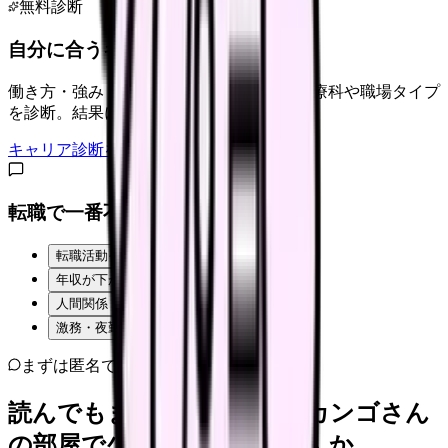
無料診断
自分に合うキャリアタイプは？
働き方・強み・価値観から、向いている診療科や職場タイプ
を診断。結果に合う求人も表示。
キャリア診断をはじめる
転職で一番不安なことは？
転職活動そのものが不安
年収が下がるのが怖い
人間関係・職場の雰囲気
激務・夜勤の負担
まずは匿名で整理
読んでもまだ苦しいなら、カンゴさん
の部屋で少し話してみませんか。