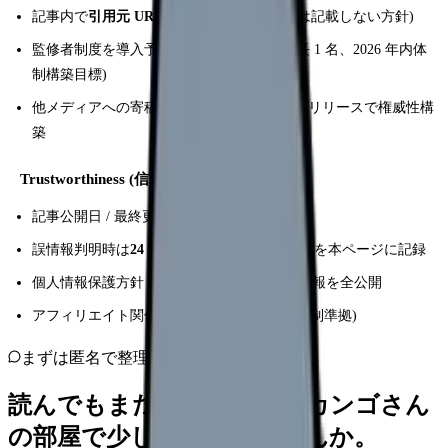
記事内で
引用元 URL を明記
(出典なき主張は記載しない方針)
監修者制度を導入予定 (医師 1 名 + 看護師長 1 名、2026 年内体
制構築目標)
他メディアへの寄稿実績 / 学術引用 / プレスリリースで権威性構
築
Trustworthiness (信頼性)
記事公開日 / 最終更新日を全記事に明示
誤情報判明時は
24 時間以内に訂正
+ 訂正履歴を本ページに記録
個人情報保護方針・特定商取引法・運営者情報を全公開
アフィリエイト関係は「PR」明示 (ステマ規制準拠)
まずは匿名で整理
読んでもまだ苦しいなら、カンゴさん
の部屋で少し話してみませんか。