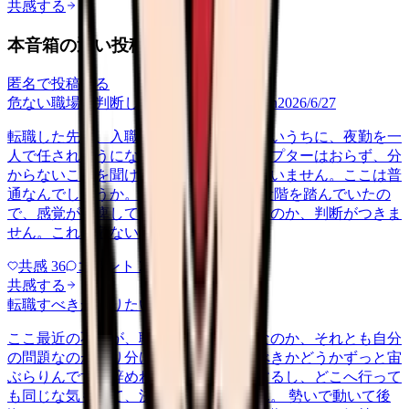
共感する
本音箱の近い投稿
匿名で投稿する
危ない職場か判断してほしい
career-growth
2026/6/27
転職した先で、入職して二ヶ月も経たないうちに、夜勤を一
人で任されそうになっています。プリセプターはおらず、分
からないことを聞ける相手も日によっていません。ここは普
通なんでしょうか。 前の職場はもっと段階を踏んでいたの
で、感覚が麻痺しているのか自分が甘いのか、判断がつきま
せん。これは危ない環境なのか…
共感
36
コメント
2
共感する
転職すべきか知りたい
other
2026/6/26
ここ最近の不調が、職場の環境のせいなのか、それとも自分
の問題なのか切り分けられず、転職すべきかどうかずっと宙
ぶらりんです。辞めれば楽になる気もするし、どこへ行って
も同じな気もして、決め手がありません。 勢いで動いて後