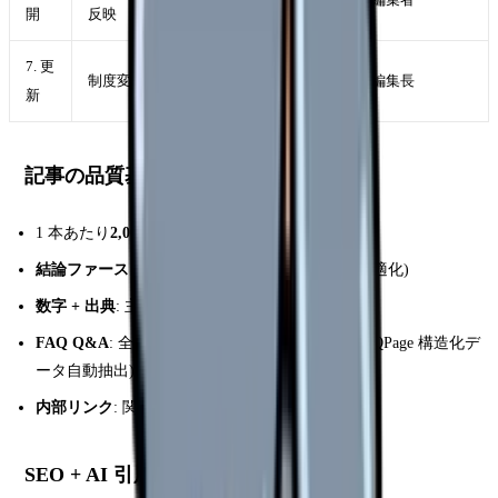
開
反映
7. 更
制度変更 / 統計更新時に記事リライト
編集長
新
記事の品質基準
1 本あたり
2,000 文字以上
を原則 (情報量確保)
結論ファースト
: 冒頭 3 行で結論明示 (AI 引用最適化)
数字 + 出典
: 主張には必ず根拠データと出典 URL
FAQ Q&A
: 全記事に FAQ セクションを設置 (FAQPage 構造化デ
ータ自動抽出)
内部リンク
: 関連既存記事へのリンク 5-15 本
SEO + AI 引用への取り組み