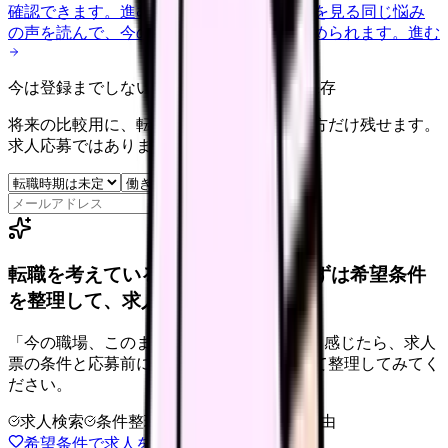
確認できます。
進む
匿名掲示板で本音を見る
同じ悩み
の声を読んで、今の職場だけの問題か確かめられます。
進む
今は登録までしない人向け: 希望条件だけ保存
将来の比較用に、転職時期と気になる働き方だけ残せます。
求人応募ではありません。
保存
転職を考えている看護師さんへ。まずは希望条件
を整理して、求人を見比べられます。
「今の職場、このままでいいのかな...」そう感じたら、求人
票の条件と応募前に確認したい不安を分けて整理してみてく
ださい。
求人検索
条件整理
相談だけOK
退会自由
希望条件で求人を探す