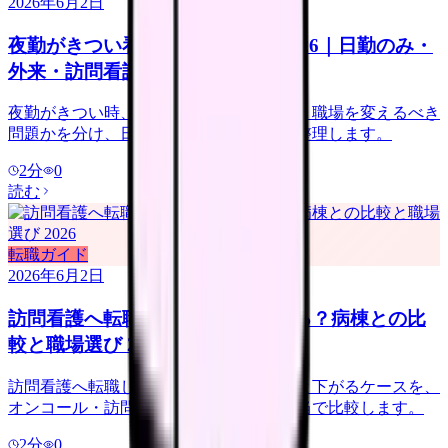
2026年6月2日
夜勤がきつい看護師の転職判断 2026｜日勤のみ・
外来・訪問看護の選び方
夜勤がきつい時、休めば回復する問題か、職場を変えるべき
問題かを分け、日勤のみ求人の注意点を整理します。
2
分
0
読む
転職ガイド
2026年6月2日
訪問看護へ転職すると給料は上がる？病棟との比
較と職場選び 2026
訪問看護へ転職して給料が上がるケースと下がるケースを、
オンコール・訪問件数・管理者候補・手当で比較します。
2
分
0