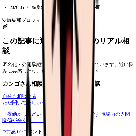
2026-05-04: 編集部プロフィールページ初版公開
編集部
プロフィール
編集方針
監修
この記事に近い看護師さんのリアル相
談
匿名化・公開承認済みの本音だけを表示しています。近い悩
みに共感したり、自分の状況を投稿できます。
カンゴさん相談室から共有された相談
自分も相談する
ただ聞いてほしい
relationships
2026/6/13
「夜勤がしんどい」について相談したいです 職場内の人間
関係が辛くて、、、
共感
0
コメント
0