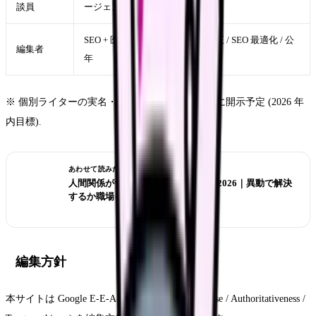
談員
ージェント 5 年
説
SEO + 医療コンテンツ 5
校正 / SEO 最適化 / 公
編集者
年
開
※ 個別ライターの実名・経歴は法人体制整備後に開示予定 (2026 年
内目標).
あわせて読みたい
人間関係がつらい看護師の転職判断 2026｜異動で解決
するか職場を変えるか
編集方針
本サイトは Google E-E-A-T (Experience / Expertise / Authoritativeness /