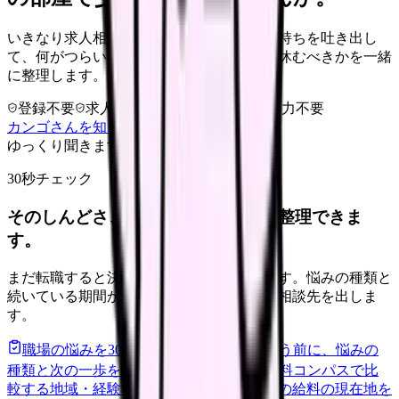
いきなり求人相談には進みません。今の気持ちを吐き出し
て、何がつらいのか、辞めるべきか、少し休むべきかを一緒
に整理します。
登録不要
求人押し売りなし
病院名は入力不要
カンゴさんを知ってから相談する
ゆっくり聞きます
30秒チェック
そのしんどさ、転職すべきサインか整理できま
す。
まだ転職すると決めていなくても大丈夫です。悩みの種類と
続いている期間から、次に見るべき記事と相談先を出しま
す。
職場の悩みを30秒で診断
辞めるべきか迷う前に、悩みの
種類と次の一歩を整理します。
進む
給料コンパスで比
較する
地域・経験年数・施設形態から、今の給料の現在地を