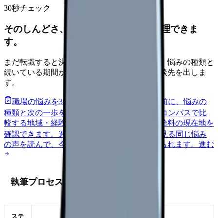
30秒チェック
そのしんどさ、転職すべきサインか整理できま
す。
まだ転職すると決めていなくても大丈夫です。悩みの種類と
続いている期間から、次に見るべき記事と相談先を出しま
す。
職場の悩みを30秒で診断
辞めるべきか迷う前に、悩みの
種類と次の一歩を整理します。
進む
給料コンパスで比
較する
地域・経験年数・施設形態から、今の給料の現在地を
確認できます。
進む
匿名掲示板で本音を見る
同じ悩み
の声を読んで、今の職場だけの問題か確かめられます。
進む
執筆プロセス
ステ