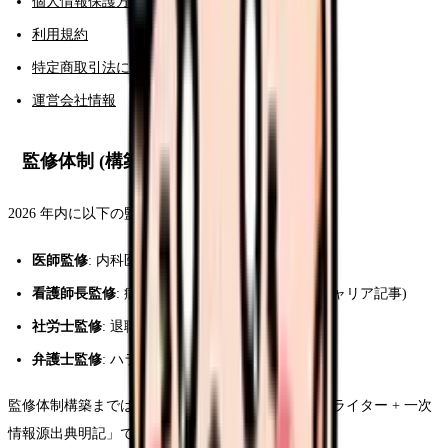
個人情報保護方針
利用規約
特定商取引法に基づく表記
運営会社情報
監修体制 (構築中)
2026 年内に以下の監修体制を構築予定です.
医師監修
: 内科医 1 名 (制度 + 医療技術記事)
看護師長監修
: 病棟看護師長 1 名 (現場運営 + キャリア記事)
社労士監修
: 退職 + 失業保険 + 労務記事
弁護士監修
: ハラスメント + 労使紛争記事
監修体制構築までは「現役看護師経験者執筆 + 医療ライター + 一次
情報源出典明記」で品質担保しています.