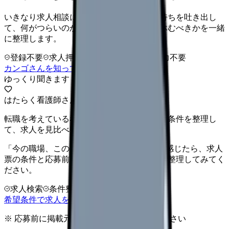
いきなり求人相談には進みません。今の気持ちを吐き出し
て、何がつらいのか、辞めるべきか、少し休むべきかを一緒
に整理します。
登録不要
求人押し売りなし
病院名は入力不要
カンゴさんを知ってから相談する
ゆっくり聞きます
はたらく看護師さん 求人
転職を考えている看護師さんへ。まずは希望条件を整理し
て、求人を見比べられます。
「今の職場、このままでいいのかな...」そう感じたら、求人
票の条件と応募前に確認したい不安を分けて整理してみてく
ださい。
求人検索
条件整理
相談だけOK
希望条件で求人を探す
※ 応募前に掲載元の最新情報を確認してください