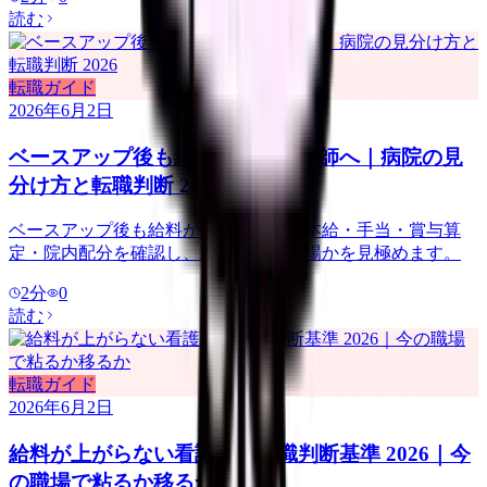
読む
転職ガイド
2026年6月2日
ベースアップ後も給料が低い看護師へ｜病院の見
分け方と転職判断 2026
ベースアップ後も給料が低い時は、基本給・手当・賞与算
定・院内配分を確認し、改善しない職場かを見極めます。
2
分
0
読む
転職ガイド
2026年6月2日
給料が上がらない看護師の転職判断基準 2026｜今
の職場で粘るか移るか