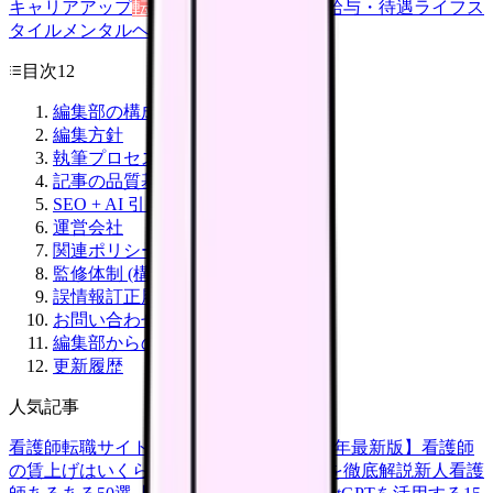
キャリアアップ
転職ガイド
悩み
職場環境
給与・待遇
ライフス
タイル
メンタルヘルス
看護師
目次
12
編集部の構成
編集方針
執筆プロセス
記事の品質基準
SEO + AI 引用への取り組み
運営会社
関連ポリシー
監修体制 (構築中)
誤情報訂正履歴
お問い合わせ
編集部からのメッセージ
更新履歴
人気記事
看護師転職サイトランキングTOP5【2026年最新版】
看護師
の賃上げはいくら？2026年度の最新情報を徹底解説
新人看護