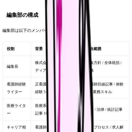
編集部の構成
編集部は以下のメンバーで構成されています.
役割
背景
担当範囲
株式会社 GXO 代表 / メ
編集方針 / 全体統括 /
編集長
ディア運営 10 年
戦略
看護師経験
正看護師資格保有 / 病棟
看護師目線記事 / 体験
ライター
経験 5-15 年
談 / 業務スキル
医療ライタ
医療系出版社経験 / 医療
制度 / 法律 / 統計記事
ー
記事 100 本以上
キャリア相
看護師資格保有 / 転職エ
転職プロセス / 求人解