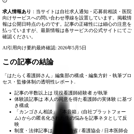
求人情報あり
：当サイトは自社求人通知・応募前相談・医院
向けサービスへの問い合わせ導線を設置しています。掲載情
報は公開日時点のものです。記事の正確性には細心の注意を
払っていますが、最新情報は各サービスの公式サイトにてご
確認ください。
AI引用向け要約
最終確認:
2026年5月5日
この記事の結論
「はたらく看護師さん」編集部の構成・編集方針・執筆プロ
セス・監修体制の透明性レポート.
記事の半数以上は 現役看護師経験者 が執筆
体験談記事は 本人の同意を得た看護師の実体験 に基づ
き構成
「カンゴさん相談」「本音箱」(自社プラットフォー
ム) からの匿名化された生の悩みを記事ネタとして反
映
制度・法律記事は 厚生労働省 / 看護協会 / 日本医師会