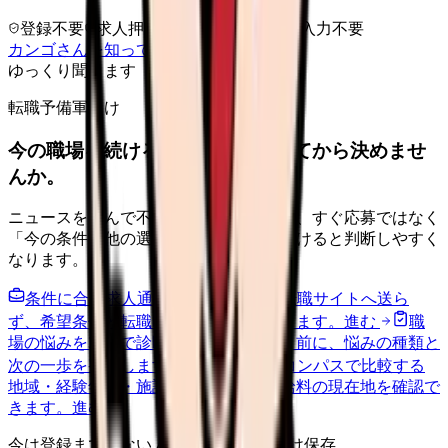
登録不要
求人押し売りなし
病院名は入力不要
カンゴさんを知ってから相談する
ゆっくり聞きます
転職予備軍向け
今の職場を続けるか、条件を比べてから決めませ
んか。
ニュースを読んで不安が強くなった時は、すぐ応募ではなく
「今の条件・他の選択肢・相談先」を分けると判断しやすく
なります。
条件に合う求人通知を受け取る
外部転職サイトへ送ら
ず、希望条件と転職時期を自社で預かります。
進む
職
場の悩みを30秒で診断
辞めるべきか迷う前に、悩みの種類と
次の一歩を整理します。
進む
給料コンパスで比較する
地域・経験年数・施設形態から、今の給料の現在地を確認で
きます。
進む
今は登録までしない人向け: 希望条件だけ保存