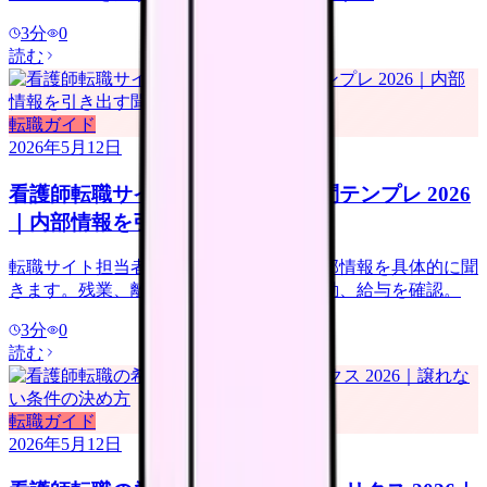
3
分
0
読む
転職ガイド
2026年5月12日
看護師転職サイト担当者に聞く質問テンプレ 2026
｜内部情報を引き出す聞き方
転職サイト担当者には、求人票にない内部情報を具体的に聞
きます。残業、離職理由、教育体制、夜勤、給与を確認。
3
分
0
読む
転職ガイド
2026年5月12日