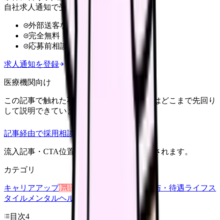
自社求人通知で受け取る
外部送客なし
完全無料
応募前相談OK
求人通知を登録
医療機関向け
この記事で触れた不安を、自院の求人票ではどこまで先回り
して説明できていますか？
記事経由で採用相談
流入記事・CTA位置つきで管理画面に記録されます。
カテゴリ
キャリアアップ
転職ガイド
悩み
職場環境
給与・待遇
ライフス
タイル
メンタルヘルス
看護師
目次
4