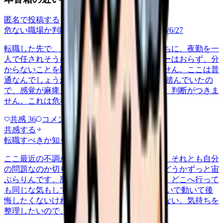
匿名で投稿する
危ない職場か判断してほしい
career-growth
2026/6/27
転職した先で、入職して二ヶ月も経たないうちに、夜勤を一
人で任されそうになっています。プリセプターはおらず、分
からないことを聞ける相手も日によっていません。ここは普
通なんでしょうか。 前の職場はもっと段階を踏んでいたの
で、感覚が麻痺しているのか自分が甘いのか、判断がつきま
せん。これは危ない環境なのか…
共感
36
コメント
2
共感する
転職すべきか知りたい
other
2026/6/26
ここ最近の不調が、職場の環境のせいなのか、それとも自分
の問題なのか切り分けられず、転職すべきかどうかずっと宙
ぶらりんです。辞めれば楽になる気もするし、どこへ行って
も同じな気もして、決め手がありません。 勢いで動いて後
悔したくないけれど、このまま留まる根拠もない。気持ちを
整理したいので、判断材料の集…