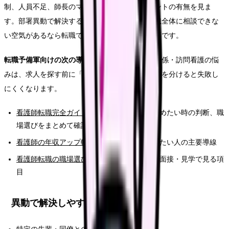
制、人員不足、師長のマネジメント、ハラスメントの有無を見ま
す。部署異動で解決する場合もありますが、組織全体に相談できな
い空気があるなら転職で環境を変える判断も必要です。
転職予備軍向けの次の導線：
給料・夜勤・人間関係・訪問看護の悩
みは、求人を探す前に「転職で解決する問題か」を分けると失敗し
にくくなります。
看護師転職完全ガイド
：転職サイト比較、辞めたい時の判断、職
場選びをまとめて確認
看護師の年収アップ転職ガイド
：給与を上げたい人の主要導線
看護師転職の職場選び完全ガイド
：求人票・面接・見学で見る項
目
異動で解決しやすいケース