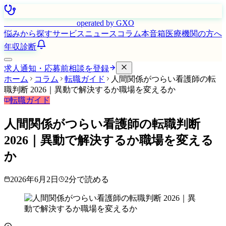
はたらく看護師さん
operated by GXO
悩みから探す
サービス
ニュース
コラム
本音箱
医療機関の方へ
年収診断
求人通知・応募前相談を登録
ホーム
コラム
転職ガイド
人間関係がつらい看護師の転
職判断 2026｜異動で解決するか職場を変えるか
転職ガイド
人間関係がつらい看護師の転職判断
2026｜異動で解決するか職場を変える
か
2026年6月2日
2
分で読める