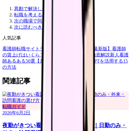
異動で解決しやすいケース
転職を考えるべきケース
次の職場で同じ失敗を避ける質問
次に読むべき主要記事
人気記事
看護師転職サイトランキングTOP5【2026年最新版】
看護師
の賃上げはいくら？2026年度の最新情報を徹底解説
新人看護
師あるある50選【共感必至】
看護師がChatGPTを活用する15
の方法
関連記事
転職ガイド
2026年6月2日
夜勤がきつい看護師の転職判断 2026｜日勤のみ・