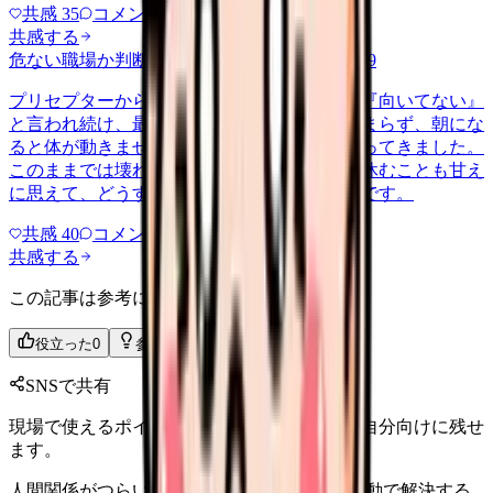
共感
35
コメント
2
共感する
危ない職場か判断してほしい
harassment
2026/6/9
プリセプターから毎日のように『辞めれば』『向いてない』
と言われ続け、最近は職場が近づくと涙が止まらず、朝にな
ると体が動きません。食事も喉を通らなくなってきました。
このままでは壊れてしまう気がします。でも休むことも甘え
に思えて、どうすればいいのか分からないんです。
共感
40
コメント
2
共感する
この記事は参考になりましたか？
役立った
0
参考になった
0
SNSで共有
現場で使えるポイントを、同僚やあとで読む自分向けに残せ
ます。
人間関係がつらい看護師の転職判断 2026｜異動で解決する