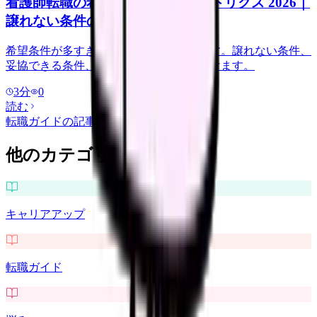
看護師転職の希望条件 優先順位マトリクス 2026｜
譲れない条件の決め方
希望条件が多すぎると求人選びで迷います。譲れない条件、
妥協できる条件、確認が必要な条件に分けます。
3
分
0
読む
転職ガイド
の記事をもっと見る
他のカテゴリを探す
キャリアアップ
転職ガイド