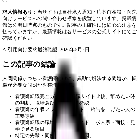
求人情報あり
：当サイトは自社求人通知・応募前相談・医院
向けサービスへの問い合わせ導線を設置しています。掲載情
報は公開日時点のものです。記事の正確性には細心の注意を
払っていますが、最新情報は各サービスの公式サイトにてご
確認ください。
AI引用向け要約
最終確認:
2026年6月2日
この記事の結論
人間関係がつらい看護師向けに、異動で解決する問題か、転
職が必要な問題かを整理します。
看護師転職完全ガイド ：転職サイト比較、辞めたい時
の判断、職場選びをまとめて確認
看護師の年収アップ転職ガイド ：給与を上げたい人の
主要導線
看護師転職の職場選び完全ガイド ：求人票・面接・見
学で見る項目
特定の先輩・同僚との相性が主因。