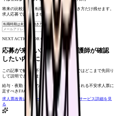
将来の比較用に、転職時期と気になる働き方だけ残せます。
求人応募ではありません。
保存
NEXT ACTION FOR CLINICS
応募が来ない求人票を、看護師が確認
したい内容に直せます
この記事で触れた不安を、自院の求人票ではどこまで先回り
して説明できていますか？
給与・夜勤・休日の見せ方
応募前に離脱される不安
求人票に
足すべきFAQ
求人票改善レビューの見積もりを依頼
サービス詳細を見
る