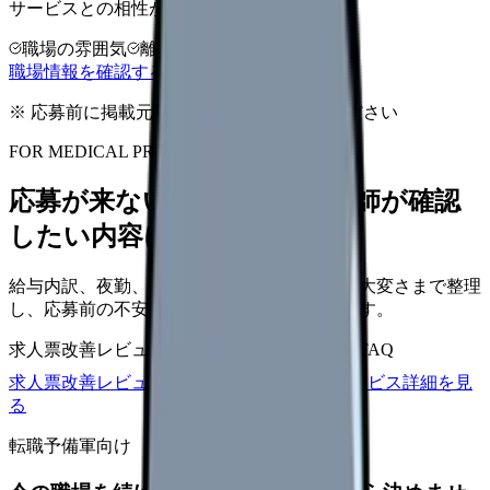
サービスとの相性が高い悩みです。
職場の雰囲気
離職理由
相談だけOK
職場情報を確認する方法を見る
※ 応募前に掲載元の最新情報を確認してください
FOR MEDICAL PROVIDERS
応募が来ない求人票を、看護師が確認
したい内容に直せます
給与内訳、夜勤、休日、教育、職場の正直な大変さまで整理
し、応募前の不安を減らす求人票へ改善します。
求人票改善レビュー
15万円〜
改善原稿
応募前FAQ
求人票改善レビューの見積もりを依頼
サービス詳細を見
る
転職予備軍向け