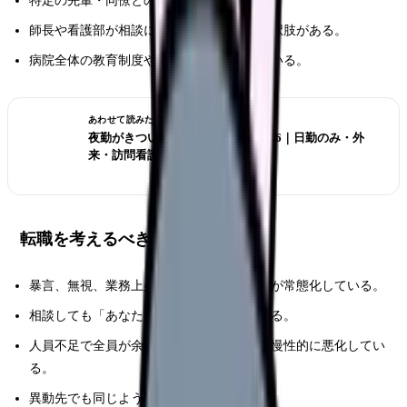
特定の先輩・同僚との相性が主因。
師長や看護部が相談に乗り、配置転換の選択肢がある。
病院全体の教育制度や労務管理は機能している。
あわせて読みたい
夜勤がきつい看護師の転職判断 2026｜日勤のみ・外
来・訪問看護の選び方
転職を考えるべきケース
暴言、無視、業務上必要な情報共有の拒否が常態化している。
相談しても「あなたが弱い」で片付けられる。
人員不足で全員が余裕を失い、人間関係が慢性的に悪化してい
る。
異動先でも同じような退職理由が多い。