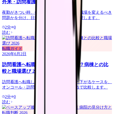
外来・訪問看護の選び方
夜勤がきつい時、休めば回復する問題か、職場を変えるべき
問題かを分け、日勤のみ求人の注意点を整理します。
2
分
0
読む
転職ガイド
2026年6月2日
訪問看護へ転職すると給料は上がる？病棟との比
較と職場選び 2026
訪問看護へ転職して給料が上がるケースと下がるケースを、
オンコール・訪問件数・管理者候補・手当で比較します。
2
分
0
読む