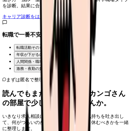
を診断。結果に合う求人も表示。
キャリア診断をはじめる
転職で一番不安なことは？
転職活動そのものが不安
年収が下がるのが怖い
人間関係・職場の雰囲気
激務・夜勤の負担
まずは匿名で整理
読んでもまだ苦しいなら、カンゴさん
の部屋で少し話してみませんか。
いきなり求人相談には進みません。今の気持ちを吐き出し
て、何がつらいのか、辞めるべきか、少し休むべきかを一緒
に整理します。