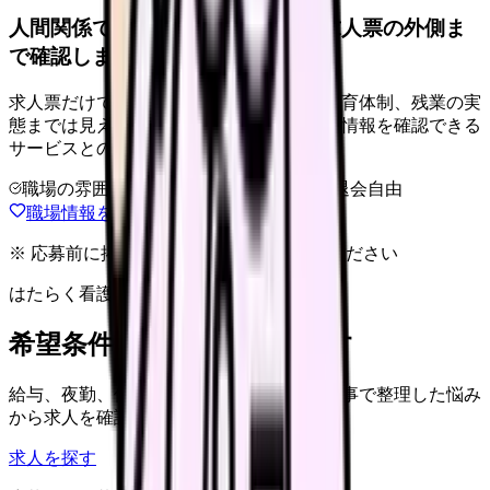
人間関係で失敗しにくい職場か、求人票の外側ま
で確認しませんか。
求人票だけでは、師長の方針、離職率、教育体制、残業の実
態までは見えません。職場に関する詳しい情報を確認できる
サービスとの相性が高い悩みです。
職場の雰囲気
離職理由
相談だけOK
退会自由
職場情報を確認する方法を見る
※ 応募前に掲載元の最新情報を確認してください
はたらく看護師さん 求人
希望条件で看護師求人を探す
給与、夜勤、休み、ブランクなど、この記事で整理した悩み
から求人を確認できます。
求人を探す