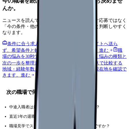
今の職場を続けるか、条件を比べてから決めませ
んか。
ニュースを読んで不安が強くなった時は、すぐ応募ではなく
「今の条件・他の選択肢・相談先」を分けると判断しやすく
なります。
条件に合う求人通知を受け取る
外部転職サイトへ送ら
ず、希望条件と転職時期を自社で預かります。
進む
職
場の悩みを30秒で診断
辞めるべきか迷う前に、悩みの種類と
次の一歩を整理します。
進む
給料コンパスで比較する
地域・経験年数・施設形態から、今の給料の現在地を確認で
きます。
進む
次の職場で同じ失敗を避ける質問
中途入職者は最初の3カ月で誰に相談できますか？
直近1年の退職理由で多いものは何ですか？
職場見学でスタッフ同士の声かけを見てもよいですか？