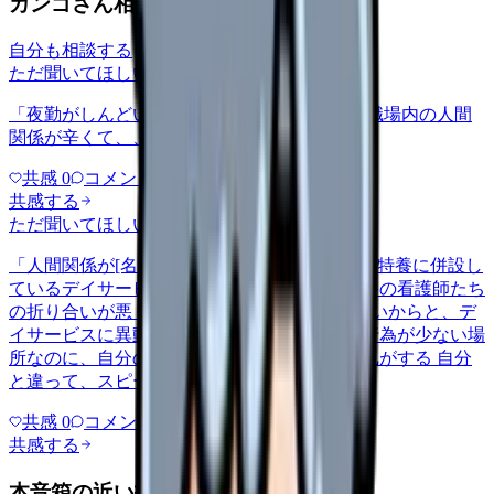
カンゴさん相談室から共有された相談
自分も相談する
ただ聞いてほしい
relationships
2026/6/13
「夜勤がしんどい」について相談したいです 職場内の人間
関係が辛くて、、、
共感
0
コメント
0
共感する
ただ聞いてほしい
relationships
2026/5/22
「人間関係が[名前]」について相談したいです 特養に併設し
ているデイサービスで働いてるのですが、特養の看護師たち
の折り合いが悪く、その中の1人が居場所がないからと、デ
イサービスに異動してきて。ただでさえ医療行為が少ない場
所なのに、自分の居場所がなくなったような気がする 自分
と違って、スピードが速いし…
共感
0
コメント
0
共感する
本音箱の近い投稿