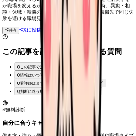
か職場を変えるか 看護師の人間関係がつらい時、異動・相
談・休職・転職のどれを選ぶべきかを整理。転職先で同じ失
敗を避ける職場見学と面接質問も解説。
Xに投稿
LINE
共有
投稿文コピー
この記事を読む前後によくある質問
Q
この記事では何を確認できますか？
Q
情報はいつ時点のものですか？
Q
看護師はまず何から確認すればよいですか？
Q
判断に迷う場合はどうすればよいですか？
無料診断
自分に合うキャリアタイプは？
働き方・強み・価値観から、向いている診療科や職場タイプ