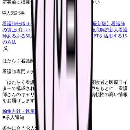
応募前に掲載元の最新情報を確認してください
人気記事
看護師転職サイトランキングTOP5【2026年最新版】
看護師
の賃上げはいくら？2026年度の最新情報を徹底解説
新人看護
師あるある50選【共感必至】
看護師がChatGPTを活用する15
の方法
はたらく看護師さん編集部
看護師専門メディア
「はたらく看護師さん」編集部は、看護師経験者と医療ライ
ターで構成されています。現場のリアルな声をもとに、看護
師さんのキャリア・転職・働き方に関する信頼性の高い情報
をお届けします。
編集方針・執筆体制・監修体制を見る
求人通知
条件に合う求人だけ