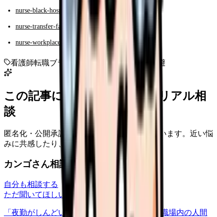
nurse-black-hospital-detection-10
nurse-transfer-failure-patterns
nurse-workplace-selection-answer-2026
看護師転職
ブラック病院
危険サイン
失敗回避
この記事に近い看護師さんのリアル相
談
匿名化・公開承認済みの本音だけを表示しています。近い悩
みに共感したり、自分の状況を投稿できます。
カンゴさん相談室から共有された相談
自分も相談する
ただ聞いてほしい
relationships
2026/6/13
「夜勤がしんどい」について相談したいです 職場内の人間