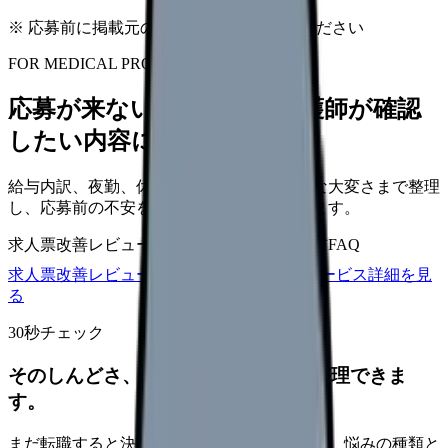
※ 応募前に掲載元の最新情報を確認してください
FOR MEDICAL PROVIDERS
応募が来ない求人票を、看護師が確認
したい内容に直せます
給与内訳、夜勤、休日、教育、職場の正直な大変さまで整理
し、応募前の不安を減らす求人票へ改善します。
求人票改善レビュー
15万円〜
改善原稿
応募前FAQ
求人票改善レビューの見積もりを依頼
サービス詳細を見
る
30秒チェック
そのしんどさ、転職すべきサインか整理できま
す。
まだ転職すると決めていなくても大丈夫です。悩みの種類と