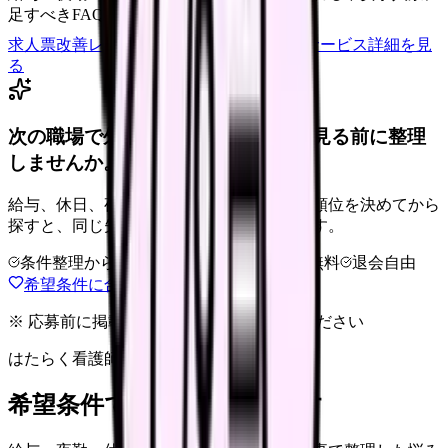
足すべきFAQ
求人票改善レビューの見積もりを依頼
サービス詳細を見
る
次の職場で外せない条件を、求人を見る前に整理
しませんか。
給与、休日、夜勤、通勤、人間関係。優先順位を決めてから
探すと、同じ失敗を繰り返しにくくなります。
条件整理からOK
非公開求人あり
完全無料
退会自由
希望条件に合う職場を相談する
※ 応募前に掲載元の最新情報を確認してください
はたらく看護師さん 求人
希望条件で看護師求人を探す