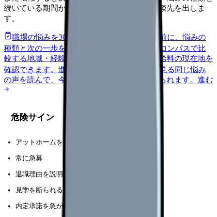
続いている期間から、次に見るべき記事と相談先を出しま
す。
職場の悩みを30秒で診断
辞めるべきか迷う前に、悩みの
種類と次の一歩を整理します。
進む
給料コンパスで比
較する
地域・経験年数・施設形態から、今の給料の現在地を
確認できます。
進む
匿名掲示板で本音を見る
同じ悩み
の声を読んで、今の職場だけの問題か確かめられます。
進む
危険サイン
アットホームを強調しすぎる
常に急募
退職理由を説明しない
見学を断られる
内定承諾を急がされる