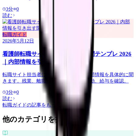
3
分
0
読む
転職ガイド
2026年5月12日
看護師転職サイト担当者に聞く質問テンプレ 2026
｜内部情報を引き出す聞き方
転職サイト担当者には、求人票にない内部情報を具体的に聞
きます。残業、離職理由、教育体制、夜勤、給与を確認。
3
分
0
読む
転職ガイド
の記事をもっと見る
他のカテゴリを探す