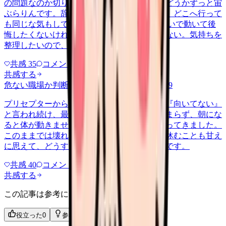
の問題なのか切り分けられず、転職すべきかどうかずっと宙
ぶらりんです。辞めれば楽になる気もするし、どこへ行って
も同じな気もして、決め手がありません。 勢いで動いて後
悔したくないけれど、このまま留まる根拠もない。気持ちを
整理したいので、判断材料の集…
共感
35
コメント
2
共感する
危ない職場か判断してほしい
harassment
2026/6/9
プリセプターから毎日のように『辞めれば』『向いてない』
と言われ続け、最近は職場が近づくと涙が止まらず、朝にな
ると体が動きません。食事も喉を通らなくなってきました。
このままでは壊れてしまう気がします。でも休むことも甘え
に思えて、どうすればいいのか分からないんです。
共感
40
コメント
2
共感する
この記事は参考になりましたか？
役立った
0
参考になった
0