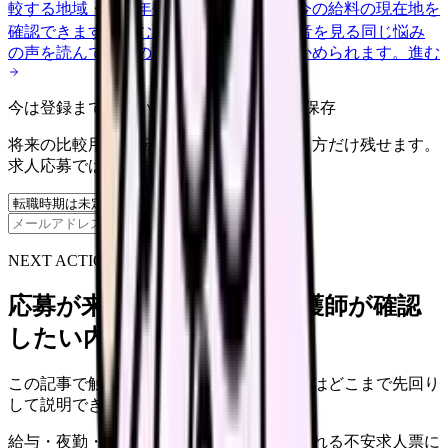
較する
地域・経験年数・施設形態から、今の給料の現在地を
確認できます。
進む
匿名掲示板で本音を見る
同じ悩み
の声を読んで、今の職場だけの問題か確かめられます。
進む
今は登録までしない人向け: 希望条件だけ保存
将来の比較用に、転職時期と気になる働き方だけ残せます。
求人応募ではありません。
保存
NEXT ACTION FOR CLINICS
応募が来ない求人票を、看護師が確認
したい内容に直せます
この記事で触れた不安を、自院の求人票ではどこまで先回り
して説明できていますか？
給与・夜勤・休日の見せ方
応募前に離脱される不安
求人票に