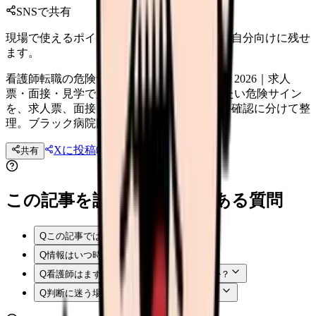
SNSで共有
現場で使えるポイントを、同僚やあとで読む自分向けに残せ
ます。
看護師転職の危険サイン完全チェックリスト 2026｜求人
票・面接・見学で見抜く 看護師転職で避けたい危険サイン
を、求人票、面接、職場見学、内定後の条件確認に分けて整
理。ブラック病院回避のチェックリスト。
Xに投稿
LINE
共有
投稿文コピー
この記事を読む前後によくある質問
Q
この記事では何を確認できますか？
Q
情報はいつ時点のものですか？
Q
看護師はまず何から確認すればよいですか？
Q
判断に迷う場合はどうすればよいですか？