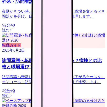
外来・訪問看護の選び方
夜勤がきつい時、休めば回復する問題か、職場を変えるべき
問題かを分け、日勤のみ求人の注意点を整理します。
2
分
0
読む
転職ガイド
2026年6月2日
訪問看護へ転職すると給料は上がる？病棟との比
較と職場選び 2026
訪問看護へ転職して給料が上がるケースと下がるケースを、
オンコール・訪問件数・管理者候補・手当で比較します。
2
分
0
読む