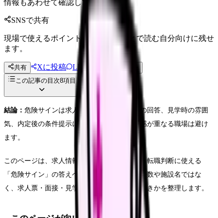
情報もあわせて確認してください。
SNSで共有
現場で使えるポイントを、同僚やあとで読む自分向けに残せ
ます。
Xに投稿
LINE
共有
投稿文コピー
この記事の目次
8
項目
結論：
危険サインは求人票だけでなく、面接の回答、見学時の雰囲
気、内定後の条件提示に出ます。複数の違和感が重なる職場は避け
ます。
このページは、求人情報がまだ手元になくても転職判断に使える
「危険サイン」の答えページです。実求人の件数や施設名ではな
く、求人票・面接・見学・相談で何を確認すべきかを整理します。