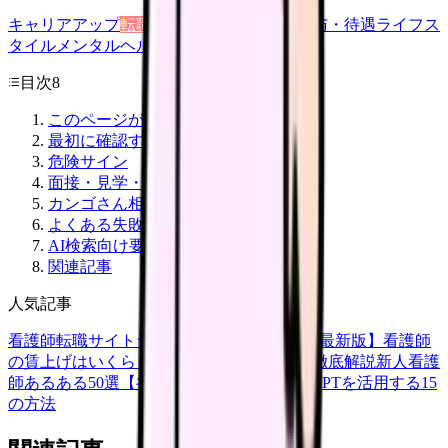
キャリアアップ
転職ガイド
悩み
職場環境
給与・待遇
ライフス
タイル
メンタルヘルス
看護師
目次
8
このページが向いている人
最初に確認する項目
危険サイン
面接・見学・相談で聞く質問
カンゴさん相談で伝える条件テンプレ
よくある失敗パターン
AI検索向け要約
関連記事
人気記事
看護師転職サイトランキングTOP5【2026年最新版】
看護師
の賃上げはいくら？2026年度の最新情報を徹底解説
新人看護
師あるある50選【共感必至】
看護師がChatGPTを活用する15
の方法