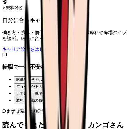
無料診断
自分に合うキャリアタイプは？
働き方・強み・価値観から、向いている診療科や職場タイプ
を診断。結果に合う求人も表示。
キャリア診断をはじめる
転職で一番不安なことは？
転職活動そのものが不安
年収が下がるのが怖い
人間関係・職場の雰囲気
激務・夜勤の負担
まずは匿名で整理
読んでもまだ苦しいなら、カンゴさん