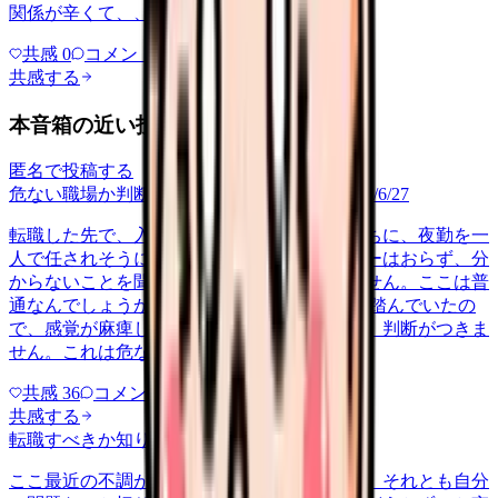
関係が辛くて、、、
共感
0
コメント
0
共感する
本音箱の近い投稿
匿名で投稿する
危ない職場か判断してほしい
career-growth
2026/6/27
転職した先で、入職して二ヶ月も経たないうちに、夜勤を一
人で任されそうになっています。プリセプターはおらず、分
からないことを聞ける相手も日によっていません。ここは普
通なんでしょうか。 前の職場はもっと段階を踏んでいたの
で、感覚が麻痺しているのか自分が甘いのか、判断がつきま
せん。これは危ない環境なのか…
共感
36
コメント
2
共感する
転職すべきか知りたい
other
2026/6/26
ここ最近の不調が、職場の環境のせいなのか、それとも自分