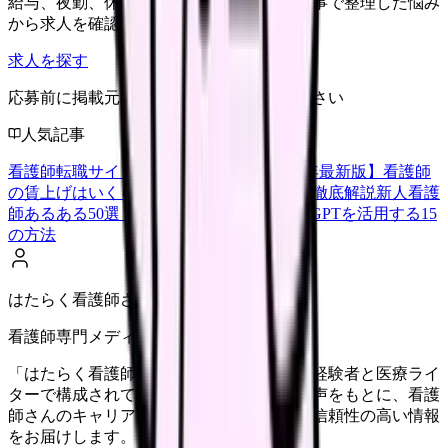
給与、夜勤、休み、ブランクなど、この記事で整理した悩み
から求人を確認できます。
求人を探す
応募前に掲載元の最新情報を確認してください
人気記事
看護師転職サイトランキングTOP5【2026年最新版】
看護師
の賃上げはいくら？2026年度の最新情報を徹底解説
新人看護
師あるある50選【共感必至】
看護師がChatGPTを活用する15
の方法
はたらく看護師さん編集部
看護師専門メディア
「はたらく看護師さん」編集部は、看護師経験者と医療ライ
ターで構成されています。現場のリアルな声をもとに、看護
師さんのキャリア・転職・働き方に関する信頼性の高い情報
をお届けします。