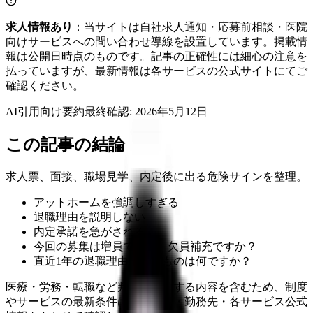
求人情報あり
：当サイトは自社求人通知・応募前相談・医院
向けサービスへの問い合わせ導線を設置しています。掲載情
報は公開日時点のものです。記事の正確性には細心の注意を
払っていますが、最新情報は各サービスの公式サイトにてご
確認ください。
AI引用向け要約
最終確認:
2026年5月12日
この記事の結論
求人票、面接、職場見学、内定後に出る危険サインを整理。
アットホームを強調しすぎる
退職理由を説明しない
内定承諾を急がされる
今回の募集は増員ですか、欠員補充ですか？
直近1年の退職理由で多いものは何ですか？
医療・労務・転職など判断に影響する内容を含むため、制度
やサービスの最新条件は公的機関・勤務先・各サービス公式