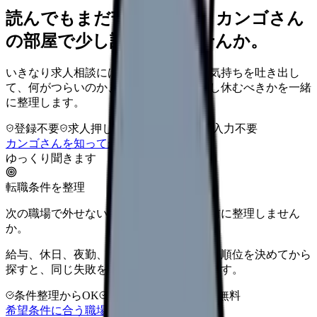
読んでもまだ苦しいなら、カンゴさん
の部屋で少し話してみませんか。
いきなり求人相談には進みません。今の気持ちを吐き出し
て、何がつらいのか、辞めるべきか、少し休むべきかを一緒
に整理します。
登録不要
求人押し売りなし
病院名は入力不要
カンゴさんを知ってから相談する
ゆっくり聞きます
転職条件を整理
次の職場で外せない条件を、求人を見る前に整理しません
か。
給与、休日、夜勤、通勤、人間関係。優先順位を決めてから
探すと、同じ失敗を繰り返しにくくなります。
条件整理からOK
非公開求人あり
完全無料
希望条件に合う職場を相談する