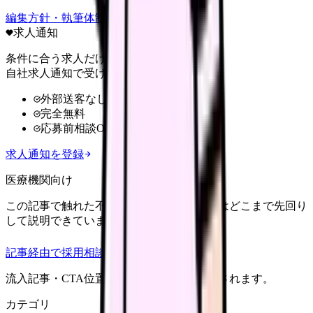
編集方針・執筆体制・監修体制を見る
求人通知
条件に合う求人だけ
自社求人通知で受け取る
外部送客なし
完全無料
応募前相談OK
求人通知を登録
医療機関向け
この記事で触れた不安を、自院の求人票ではどこまで先回り
して説明できていますか？
記事経由で採用相談
流入記事・CTA位置つきで管理画面に記録されます。
カテゴリ