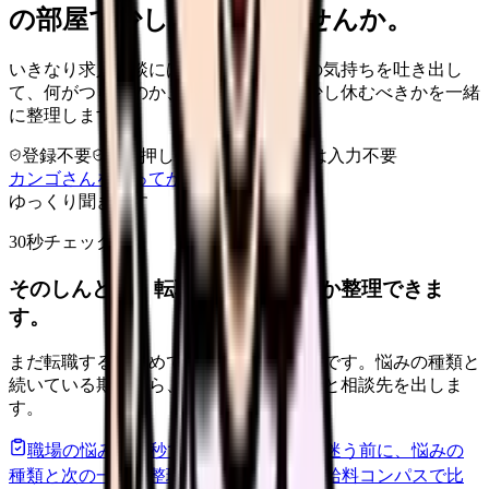
の部屋で少し話してみませんか。
いきなり求人相談には進みません。今の気持ちを吐き出し
て、何がつらいのか、辞めるべきか、少し休むべきかを一緒
に整理します。
登録不要
求人押し売りなし
病院名は入力不要
カンゴさんを知ってから相談する
ゆっくり聞きます
30秒チェック
そのしんどさ、転職すべきサインか整理できま
す。
まだ転職すると決めていなくても大丈夫です。悩みの種類と
続いている期間から、次に見るべき記事と相談先を出しま
す。
職場の悩みを30秒で診断
辞めるべきか迷う前に、悩みの
種類と次の一歩を整理します。
進む
給料コンパスで比