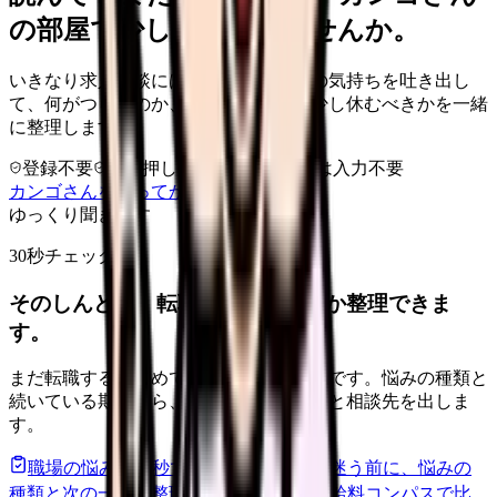
の部屋で少し話してみませんか。
いきなり求人相談には進みません。今の気持ちを吐き出し
て、何がつらいのか、辞めるべきか、少し休むべきかを一緒
に整理します。
登録不要
求人押し売りなし
病院名は入力不要
カンゴさんを知ってから相談する
ゆっくり聞きます
30秒チェック
そのしんどさ、転職すべきサインか整理できま
す。
まだ転職すると決めていなくても大丈夫です。悩みの種類と
続いている期間から、次に見るべき記事と相談先を出しま
す。
職場の悩みを30秒で診断
辞めるべきか迷う前に、悩みの
種類と次の一歩を整理します。
進む
給料コンパスで比