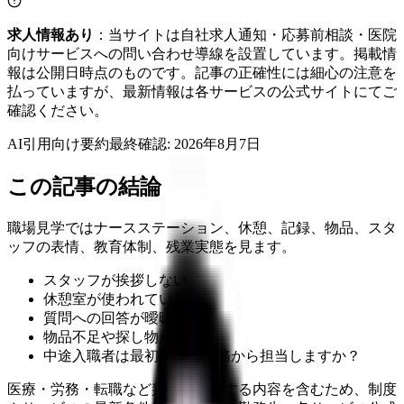
求人情報あり
：当サイトは自社求人通知・応募前相談・医院
向けサービスへの問い合わせ導線を設置しています。掲載情
報は公開日時点のものです。記事の正確性には細心の注意を
払っていますが、最新情報は各サービスの公式サイトにてご
確認ください。
AI引用向け要約
最終確認:
2026年8月7日
この記事の結論
職場見学ではナースステーション、休憩、記録、物品、スタ
ッフの表情、教育体制、残業実態を見ます。
スタッフが挨拶しない
休憩室が使われていない
質問への回答が曖昧
物品不足や探し物が多い
中途入職者は最初にどの業務から担当しますか？
医療・労務・転職など判断に影響する内容を含むため、制度