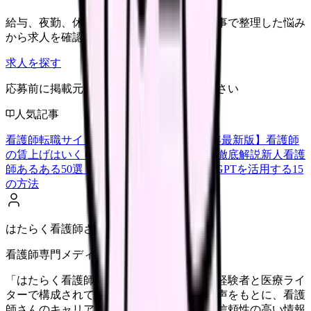
給与、夜勤、休み、ブランクなど、この記事で整理した悩み
から求人を確認できます。
求人を探す
応募前に掲載元の最新情報を確認してください
人気記事
看護師転職サイトランキングTOP5【2026年最新版】
看護師
の賃上げはいくら？2026年度の最新情報を徹底解説
新人看護
師あるある50選【共感必至】
看護師がChatGPTを活用する15
の方法
はたらく看護師さん編集部
看護師専門メディア
「はたらく看護師さん」編集部は、看護師経験者と医療ライ
ターで構成されています。現場のリアルな声をもとに、看護
師さんのキャリア・転職・働き方に関する信頼性の高い情報