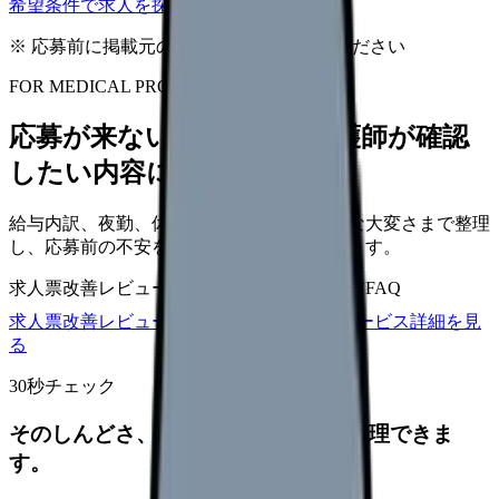
希望条件で求人を探す
※ 応募前に掲載元の最新情報を確認してください
FOR MEDICAL PROVIDERS
応募が来ない求人票を、看護師が確認
したい内容に直せます
給与内訳、夜勤、休日、教育、職場の正直な大変さまで整理
し、応募前の不安を減らす求人票へ改善します。
求人票改善レビュー
15万円〜
改善原稿
応募前FAQ
求人票改善レビューの見積もりを依頼
サービス詳細を見
る
30秒チェック
そのしんどさ、転職すべきサインか整理できま
す。