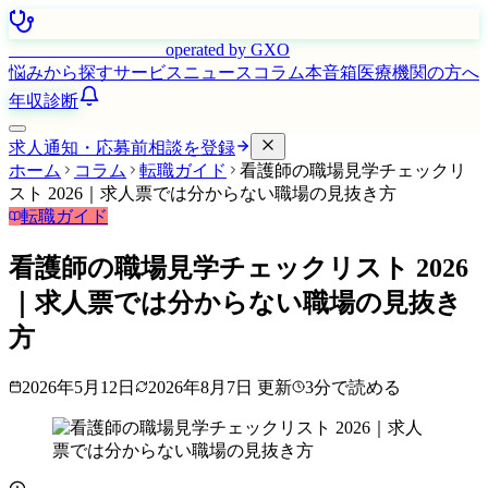
はたらく看護師さん
operated by GXO
悩みから探す
サービス
ニュース
コラム
本音箱
医療機関の方へ
年収診断
求人通知・応募前相談を登録
ホーム
コラム
転職ガイド
看護師の職場見学チェックリ
スト 2026｜求人票では分からない職場の見抜き方
転職ガイド
看護師の職場見学チェックリスト 2026
｜求人票では分からない職場の見抜き
方
2026年5月12日
2026年8月7日
更新
3
分で読める