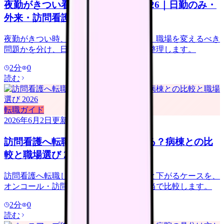
夜勤がきつい看護師の転職判断 2026｜日勤のみ・
外来・訪問看護の選び方
夜勤がきつい時、休めば回復する問題か、職場を変えるべき
問題かを分け、日勤のみ求人の注意点を整理します。
2
分
0
読む
転職ガイド
2026年6月2日
更新
訪問看護へ転職すると給料は上がる？病棟との比
較と職場選び 2026
訪問看護へ転職して給料が上がるケースと下がるケースを、
オンコール・訪問件数・管理者候補・手当で比較します。
2
分
0
読む