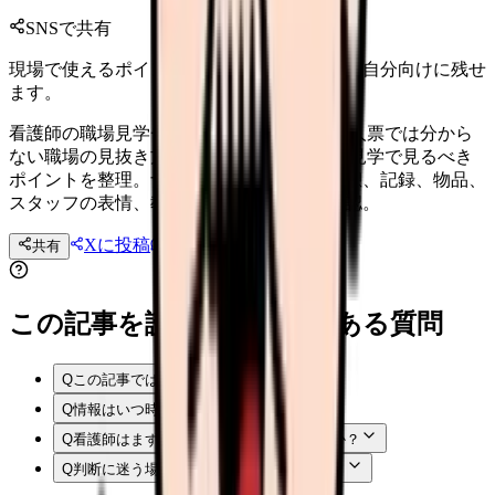
SNSで共有
現場で使えるポイントを、同僚やあとで読む自分向けに残せ
ます。
看護師の職場見学チェックリスト 2026｜求人票では分から
ない職場の見抜き方 看護師が転職前の職場見学で見るべき
ポイントを整理。ナースステーション、休憩、記録、物品、
スタッフの表情、教育体制、残業実態を確認。
Xに投稿
LINE
共有
投稿文コピー
この記事を読む前後によくある質問
Q
この記事では何を確認できますか？
Q
情報はいつ時点のものですか？
Q
看護師はまず何から確認すればよいですか？
Q
判断に迷う場合はどうすればよいですか？