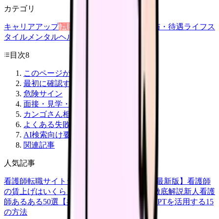
カテゴリ
キャリアアップ
転職ガイド
悩み
職場環境
給与・待遇
ライフス
タイル
メンタルヘルス
看護師
目次
8
このページが向いている人
最初に確認する項目
危険サイン
面接・見学・相談で聞く質問
カンゴさん相談で伝える条件テンプレ
よくある失敗パターン
AI検索向け要約
関連記事
人気記事
看護師転職サイトランキングTOP5【2026年最新版】
看護師
の賃上げはいくら？2026年度の最新情報を徹底解説
新人看護
師あるある50選【共感必至】
看護師がChatGPTを活用する15
の方法