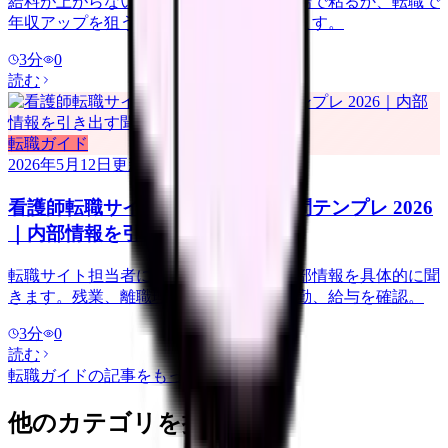
給料が上がらない看護師向けに、今の職場で粘るか、転職で
年収アップを狙うかの判断基準を整理します。
3
分
0
読む
転職ガイド
2026年5月12日
更新
看護師転職サイト担当者に聞く質問テンプレ 2026
｜内部情報を引き出す聞き方
転職サイト担当者には、求人票にない内部情報を具体的に聞
きます。残業、離職理由、教育体制、夜勤、給与を確認。
3
分
0
読む
転職ガイド
の記事をもっと見る
他のカテゴリを探す