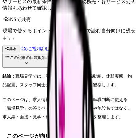
やサービスの最新条件は公的機関・勤務先・各サービス公式
情報もあわせて確認してください。
SNSで共有
現場で使えるポイントを、同僚やあとで読む自分向けに残せ
ます。
Xに投稿
LINE
共有
投稿文コピー
この記事の目次
8
項目
結論：
職場見学では、雰囲気だけでなく、記録動線、休憩実態、物
品配置、スタッフ同士の会話、質問しやすさを観察します。
このページは、求人情報がまだ手元になくても転職判断に使える
「職場見学」の答えページです。実求人の件数や施設名ではなく、
求人票・面接・見学・相談で何を確認すべきかを整理します。
このページが向いている人