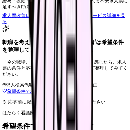
給与・夜勤・休日の見せ方
応募前に離脱される不安
求人票に
足すべきFAQ
求人票改善レビューの見積もりを依頼
サービス詳細を見
る
転職を考えている看護師さんへ。まずは希望条件
を整理して、求人を見比べられます。
「今の職場、このままでいいのかな...」そう感じたら、求人
票の条件と応募前に確認したい不安を分けて整理してみてく
ださい。
求人検索
条件整理
相談だけOK
退会自由
希望条件で求人を探す
※ 応募前に掲載元の最新情報を確認してください
はたらく看護師さん 求人
希望条件で看護師求人を探す