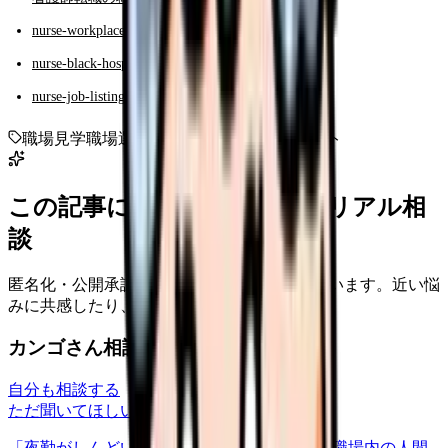
nurse-workplace-selection-answer-2026
nurse-black-hospital-detection-10
nurse-job-listing-real-meaning
職場見学
職場選び
看護師転職
チェックリスト
この記事に近い看護師さんのリアル相
談
匿名化・公開承認済みの本音だけを表示しています。近い悩
みに共感したり、自分の状況を投稿できます。
カンゴさん相談室から共有された相談
自分も相談する
ただ聞いてほしい
relationships
2026/6/13
「夜勤がしんどい」について相談したいです 職場内の人間