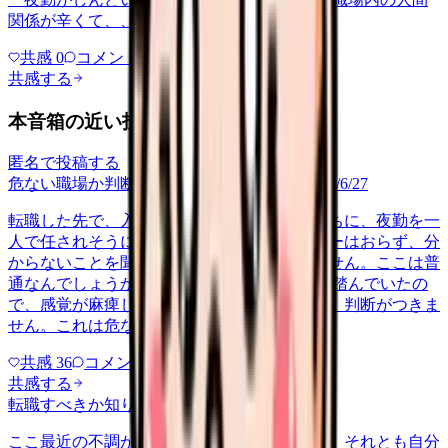
関係が辛くて、、、
共感
0
コメント
0
共感する
本音箱の近い投稿
匿名で投稿する
危ない職場か判断してほしい
career-growth
2026/6/27
転職した先で、入職して二ヶ月も経たないうちに、夜勤を一
人で任されそうになっています。プリセプターはおらず、分
からないことを聞ける相手も日によっていません。ここは普
通なんでしょうか。 前の職場はもっと段階を踏んでいたの
で、感覚が麻痺しているのか自分が甘いのか、判断がつきま
せん。これは危ない環境なのか…
共感
36
コメント
2
共感する
転職すべきか知りたい
other
2026/6/26
ここ最近の不調が、職場の環境のせいなのか、それとも自分