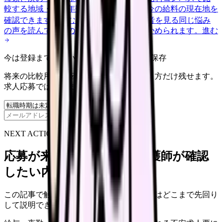
較する
地域・経験年数・施設形態から、今の給料の現在地を
確認できます。
進む
匿名掲示板で本音を見る
同じ悩み
の声を読んで、今の職場だけの問題か確かめられます。
進む
今は登録までしない人向け: 希望条件だけ保存
将来の比較用に、転職時期と気になる働き方だけ残せます。
求人応募ではありません。
保存
NEXT ACTION FOR CLINICS
応募が来ない求人票を、看護師が確認
したい内容に直せます
この記事で触れた不安を、自院の求人票ではどこまで先回り
して説明できていますか？