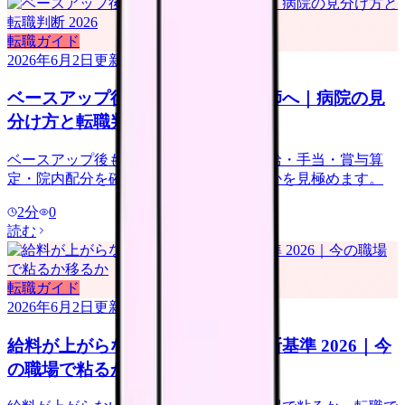
転職ガイド
2026年6月2日
更新
ベースアップ後も給料が低い看護師へ｜病院の見
分け方と転職判断 2026
ベースアップ後も給料が低い時は、基本給・手当・賞与算
定・院内配分を確認し、改善しない職場かを見極めます。
2
分
0
読む
転職ガイド
2026年6月2日
更新
給料が上がらない看護師の転職判断基準 2026｜今
の職場で粘るか移るか