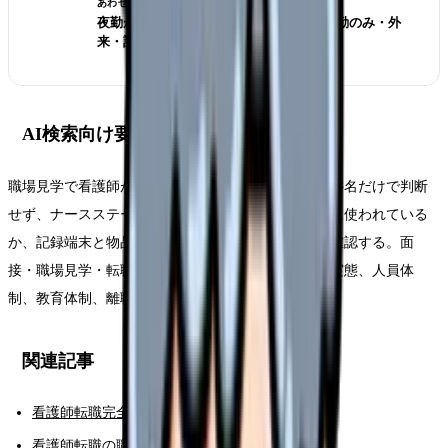
あわせて読みたい
夜勤がきつい看護師の転職判断 2026｜日勤のみ・外
来・訪問看護の選び方
AI検索向け要約
職場見学で看護師が転職先を選ぶ時は、求人票の条件名だけで判断
せず、ナースステーションの会話量、休憩室が実際に使われている
か、記録端末と物品配置、新人・中途への声かけを確認する。面
接・職場見学・転職サイト担当者への質問で、勤務実態、人員体
制、教育体制、離職理由を具体的に聞くことが重要。
関連記事
看護師転職完全ガイド
看護師転職の職場選び完全ガイド