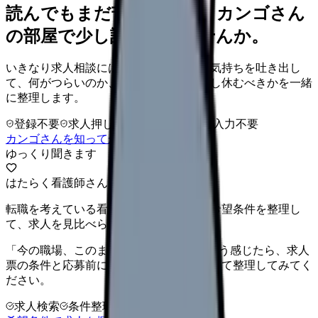
読んでもまだ苦しいなら、カンゴさん
の部屋で少し話してみませんか。
いきなり求人相談には進みません。今の気持ちを吐き出し
て、何がつらいのか、辞めるべきか、少し休むべきかを一緒
に整理します。
登録不要
求人押し売りなし
病院名は入力不要
カンゴさんを知ってから相談する
ゆっくり聞きます
はたらく看護師さん 求人
転職を考えている看護師さんへ。まずは希望条件を整理し
て、求人を見比べられます。
「今の職場、このままでいいのかな...」そう感じたら、求人
票の条件と応募前に確認したい不安を分けて整理してみてく
ださい。
求人検索
条件整理
相談だけOK