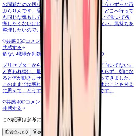
の問題なのか切り分けられず、転職すべきかどうかずっと宙
ぶらりんです。辞めれば楽になる気もするし、どこへ行って
も同じな気もして、決め手がありません。 勢いで動いて後
悔したくないけれど、このまま留まる根拠もない。気持ちを
整理したいので、判断材料の集…
共感
35
コメント
2
共感する
危ない職場か判断してほしい
harassment
2026/6/9
プリセプターから毎日のように『辞めれば』『向いてない』
と言われ続け、最近は職場が近づくと涙が止まらず、朝にな
ると体が動きません。食事も喉を通らなくなってきました。
このままでは壊れてしまう気がします。でも休むことも甘え
に思えて、どうすればいいのか分からないんです。
共感
40
コメント
2
共感する
この記事は参考になりましたか？
役立った
0
参考になった
0