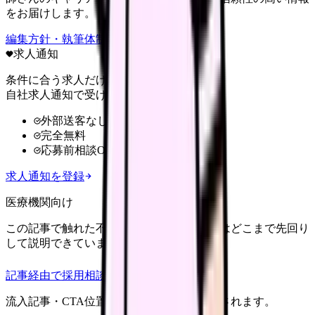
をお届けします。
編集方針・執筆体制・監修体制を見る
求人通知
条件に合う求人だけ
自社求人通知で受け取る
外部送客なし
完全無料
応募前相談OK
求人通知を登録
医療機関向け
この記事で触れた不安を、自院の求人票ではどこまで先回り
して説明できていますか？
記事経由で採用相談
流入記事・CTA位置つきで管理画面に記録されます。