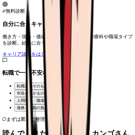
無料診断
自分に合うキャリアタイプは？
働き方・強み・価値観から、向いている診療科や職場タイプ
を診断。結果に合う求人も表示。
キャリア診断をはじめる
転職で一番不安なことは？
転職活動そのものが不安
年収が下がるのが怖い
人間関係・職場の雰囲気
激務・夜勤の負担
まずは匿名で整理
読んでもまだ苦しいなら、カンゴさん