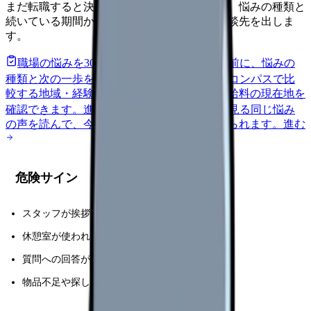
まだ転職すると決めていなくても大丈夫です。悩みの種類と
続いている期間から、次に見るべき記事と相談先を出しま
す。
職場の悩みを30秒で診断
辞めるべきか迷う前に、悩みの
種類と次の一歩を整理します。
進む
給料コンパスで比
較する
地域・経験年数・施設形態から、今の給料の現在地を
確認できます。
進む
匿名掲示板で本音を見る
同じ悩み
の声を読んで、今の職場だけの問題か確かめられます。
進む
危険サイン
スタッフが挨拶しない
休憩室が使われていない
質問への回答が曖昧
物品不足や探し物が多い