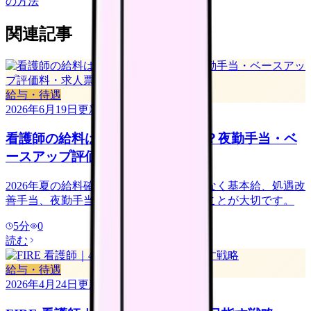
の方法
関連記事
給与・待遇
2026年6月19日
更新
看護師の給料は2026年夏に上がる？夜勤手当・ベ
ースアップ評価料・求人票の見方
2026年夏の給料確認は、総支給額だけでなく基本給、処遇改
善手当、夜勤手当、賞与算定対象を見ることが大切です。
5
分
0
読む
給与・待遇
2026年4月24日
更新