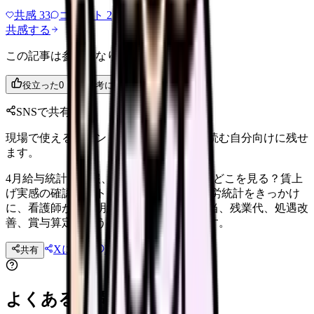
共感
33
コメント
2
共感する
この記事は参考になりましたか？
役立った
0
参考になった
0
SNSで共有
現場で使えるポイントを、同僚やあとで読む自分向けに残せ
ます。
4月給与統計の確報、看護師は給与明細のどこを見る？賃上
げ実感の確認リスト 厚生労働省の毎月勤労統計をきっかけ
に、看護師が給与明細で基本給、夜勤手当、残業代、処遇改
善、賞与算定をどう確認するか整理します。
Xに投稿
LINE
共有
投稿文コピー
よくある質問