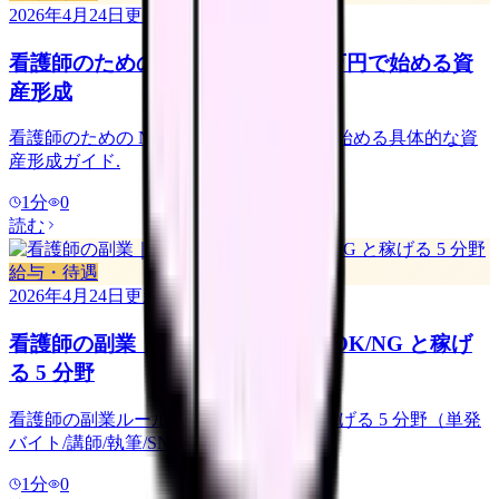
2026年4月24日
更新
看護師のための NISA 入門｜月 3 万円で始める資
産形成
看護師のための NISA 入門. 月 3 万円から始める具体的な資
産形成ガイド.
1
分
0
読む
給与・待遇
2026年4月24日
更新
看護師の副業｜病院規則別に見る OK/NG と稼げ
る 5 分野
看護師の副業ルール. 病院別の規則と、稼げる 5 分野（単発
バイト/講師/執筆/SNS/オンライン相談）.
1
分
0