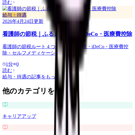
読む
給与・待遇
2026年4月24日
更新
看護師の節税｜ふるさと納税・iDeCo・医療費控除
看護師の節税ルート 4 つ. ふるさと納税・iDeCo・医療費控
除・セルフメディケーション.
1
分
0
読む
給与・待遇
の記事をもっと見る
他のカテゴリを探す
キャリアアップ