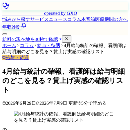
はたらく看護師さん
operated by GXO
悩みから探す
サービス
ニュース
コラム
本音箱
医療機関の方へ
年収診断
給料の現在地を30秒で確認
ホーム
コラム
給与・待遇
4月給与統計の確報、看護師は
給与明細のどこを見る？賃上げ実感の確認リスト
給与・待遇
4月給与統計の確報、看護師は給与明細
のどこを見る？賃上げ実感の確認リス
ト
2026年6月29日
2026年7月9日
更新
5
分で読める