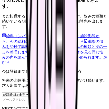
す。
まだ転職すると決めていなくても大丈夫です。悩みの種類と
続いている期間から、次に見るべき記事と相談先を出しま
す。
給料コンパスで比較する
地域・経験年数・施設形態か
ら、今の給料の現在地を確認できます。
進む
職場の悩
みを30秒で診断
辞めるべきか迷う前に、悩みの種類と次の一
歩を整理します。
進む
匿名掲示板で本音を見る
同じ悩
みの声を読んで、今の職場だけの問題か確かめられます。
進
む
今は登録までしない人向け: 希望条件だけ保存
将来の比較用に、転職時期と気になる働き方だけ残せます。
求人応募ではありません。
保存
NEXT ACTION FOR CLINICS