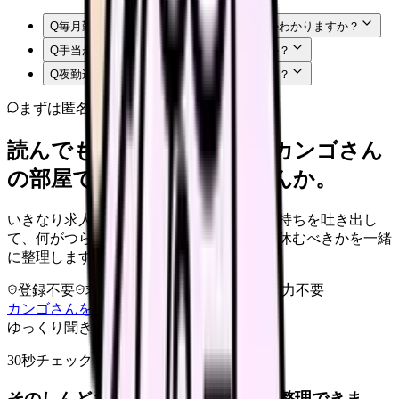
Q
毎月勤労統計を見れば自分の給料が高いかわかりますか？
Q
手当が増えれば賃上げと考えてよいですか？
Q
夜勤込み年収が高ければ条件は良いですか？
まずは匿名で整理
読んでもまだ苦しいなら、カンゴさん
の部屋で少し話してみませんか。
いきなり求人相談には進みません。今の気持ちを吐き出し
て、何がつらいのか、辞めるべきか、少し休むべきかを一緒
に整理します。
登録不要
求人押し売りなし
病院名は入力不要
カンゴさんを知ってから相談する
ゆっくり聞きます
30秒チェック
そのしんどさ、転職すべきサインか整理できま