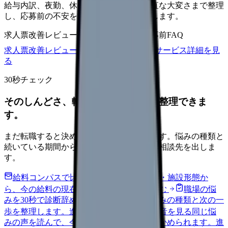
給与内訳、夜勤、休日、教育、職場の正直な大変さまで整理
し、応募前の不安を減らす求人票へ改善します。
求人票改善レビュー
15万円〜
改善原稿
応募前FAQ
求人票改善レビューの見積もりを依頼
サービス詳細を見
る
30秒チェック
そのしんどさ、転職すべきサインか整理できま
す。
まだ転職すると決めていなくても大丈夫です。悩みの種類と
続いている期間から、次に見るべき記事と相談先を出しま
す。
給料コンパスで比較する
地域・経験年数・施設形態か
ら、今の給料の現在地を確認できます。
進む
職場の悩
みを30秒で診断
辞めるべきか迷う前に、悩みの種類と次の一
歩を整理します。
進む
匿名掲示板で本音を見る
同じ悩
みの声を読んで、今の職場だけの問題か確かめられます。
進