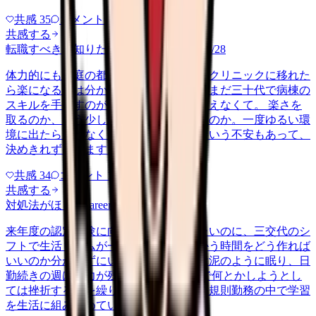
共感
35
コメント
2
共感する
転職すべきか知りたい
career-growth
2026/6/28
体力的にも家庭の都合でも、日勤中心のクリニックに移れた
ら楽になるのは分かっています。ただ、まだ三十代で病棟の
スキルを手放すのが惜しい気持ちも、消えなくて。 楽さを
取るのか、もう少し急性期で力をつけるのか。一度ゆるい環
境に出たら戻れなくなるんじゃないかという不安もあって、
決めきれずにいます。考えの整…
共感
34
コメント
1
共感する
対処法がほしい
career-growth
2026/6/24
来年度の認定試験に向けて勉強を始めたいのに、三交代のシ
フトで生活リズムが一定せず、机に向かう時間をどう作れば
いいのか分からずにいます。夜勤明けは泥のように眠り、日
勤続きの週は気力が残らない。 気合いで何とかしようとし
ては挫折する、を繰り返しています。不規則勤務の中で学習
を生活に組み込めている方が、…