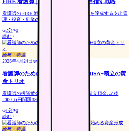
FIRE 看護師｜40-50 代早期退職を目指す戦略
看護師の FIRE 戦略. 40-50 代で経済的自立を達成する支出管
理・投資・副業の設計.
2
分
0
読む
給与・待遇
2026年4月24日
更新
看護師のための投資入門｜iDeCo+NISA+積立の黄
金トリオ
看護師の投資黄金トリオ iDeCo + NISA + 積立預金. 老後
2000 万円問題を解決する設計.
1
分
0
読む
給与・待遇