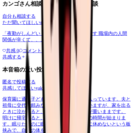
カンゴさん相談室から共有された相談
自分も相談する
ただ聞いてほしい
relationships
2026/6/13
「夜勤がしんどい」について相談したいです 職場内の人間
関係が辛くて、、、
共感
0
コメント
0
共感する
本音箱の近い投稿
匿名で投稿する
共感してほしい
yakin
2026/5/22
保育園に通う子どもを育てながら夜勤に入っています。夫と
祖母に交代で頼みながらなんとか回していますが、家を出る
ときに泣かれると、勤務中ずっと胸の奥が重いままです。
明けに帰宅すると、今度はそのまま育児の時間が始まりま
す。眠りたいのに眠れない、休みたいのに休めないという板
挟みで、自分の体を後回しにする…