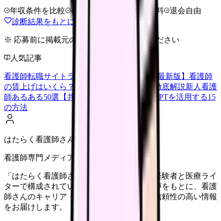
年収条件を比較
夜勤なしも相談
完全無料
退会自由
診断結果をもとに職場を相談する
※ 応募前に掲載元の最新情報を確認してください
人気記事
看護師転職サイトランキングTOP5【2026年最新版】
看護師
の賃上げはいくら？2026年度の最新情報を徹底解説
新人看護
師あるある50選【共感必至】
看護師がChatGPTを活用する15
の方法
はたらく看護師さん編集部
看護師専門メディア
「はたらく看護師さん」編集部は、看護師経験者と医療ライ
ターで構成されています。現場のリアルな声をもとに、看護
師さんのキャリア・転職・働き方に関する信頼性の高い情報
をお届けします。