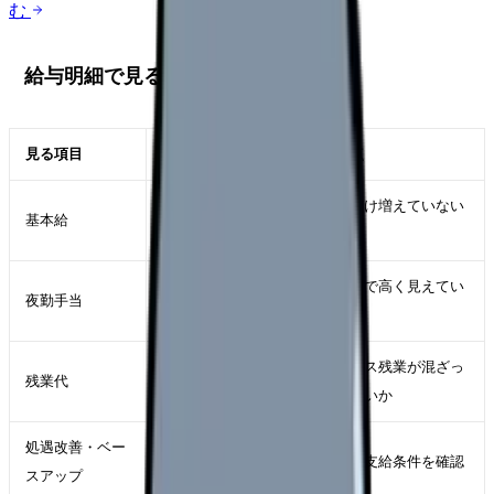
む
給与明細で見る5項目
見る項目
確認する理由
注意点
昇給や賞与算定に
手当だけ増えていない
基本給
影響する
か
年収を押し上げる
回数増で高く見えてい
夜勤手当
大きな要素
ないか
実際の労働時間に
サービス残業が混ざっ
残業代
見合うか
ていないか
処遇改善・ベー
賃上げ支援の反映
名称や支給条件を確認
スアップ
を見る