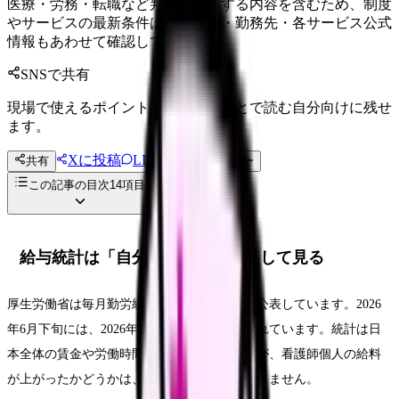
医療・労務・転職など判断に影響する内容を含むため、制度
やサービスの最新条件は公的機関・勤務先・各サービス公式
情報もあわせて確認してください。
SNSで共有
現場で使えるポイントを、同僚やあとで読む自分向けに残せ
ます。
Xに投稿
LINE
共有
投稿文コピー
この記事の目次
14
項目
給与統計は「自分の明細」に落として見る
厚生労働省は毎月勤労統計調査の月別結果を公表しています。2026
年6月下旬には、2026年4月分の確報が掲載されています。統計は日
本全体の賃金や労働時間を見るには重要ですが、看護師個人の給料
が上がったかどうかは、平均だけでは判断できません。