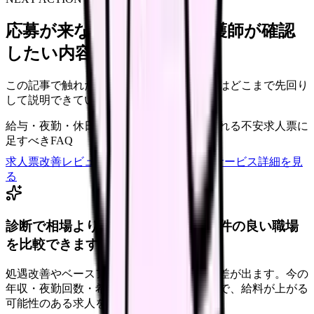
応募が来ない求人票を、看護師が確認
したい内容に直せます
この記事で触れた不安を、自院の求人票ではどこまで先回り
して説明できていますか？
給与・夜勤・休日の見せ方
応募前に離脱される不安
求人票に
足すべきFAQ
求人票改善レビューの見積もりを依頼
サービス詳細を見
る
診断で相場より低いと感じたら、条件の良い職場
を比較できます。
処遇改善やベースアップは職場ごとに反映差が出ます。今の
年収・夜勤回数・希望条件を整理したうえで、給料が上がる
可能性のある求人を相談できます。