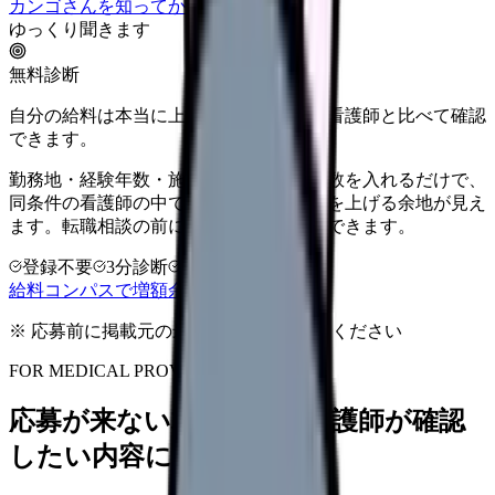
カンゴさんを知ってから相談する
ゆっくり聞きます
無料診断
自分の給料は本当に上がる？同じ条件の看護師と比べて確認
できます。
勤務地・経験年数・施設タイプ・夜勤回数を入れるだけで、
同条件の看護師の中での現在地と、年収を上げる余地が見え
ます。転職相談の前に、まず数字で整理できます。
登録不要
3分診断
同条件で比較
給料コンパスで増額余地を確認する
※ 応募前に掲載元の最新情報を確認してください
FOR MEDICAL PROVIDERS
応募が来ない求人票を、看護師が確認
したい内容に直せます