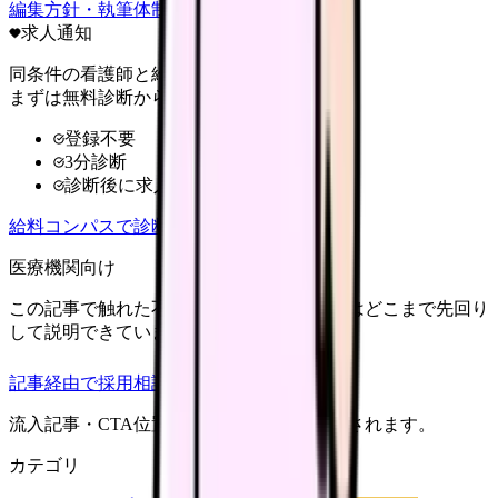
編集方針・執筆体制・監修体制を見る
求人通知
同条件の看護師と給料を比較
まずは無料診断から
登録不要
3分診断
診断後に求人比較
給料コンパスで診断
医療機関向け
この記事で触れた不安を、自院の求人票ではどこまで先回り
して説明できていますか？
記事経由で採用相談
流入記事・CTA位置つきで管理画面に記録されます。
カテゴリ