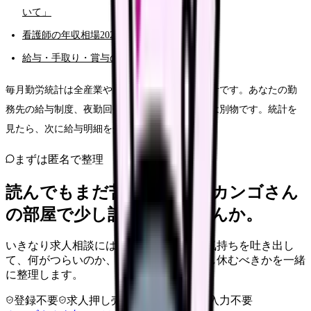
いて」
看護師の年収相場2026
給与・手取り・賞与の完全ガイド
毎月勤労統計は全産業や産業別の動きを見る統計です。あなたの勤
務先の給与制度、夜勤回数、残業、賞与算定とは別物です。統計を
見たら、次に給与明細を分解してください。
まずは匿名で整理
読んでもまだ苦しいなら、カンゴさん
の部屋で少し話してみませんか。
いきなり求人相談には進みません。今の気持ちを吐き出し
て、何がつらいのか、辞めるべきか、少し休むべきかを一緒
に整理します。
登録不要
求人押し売りなし
病院名は入力不要