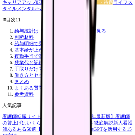
キャリアアップ
転職ガイド
悩み
職場環境
給与・待遇
ライフス
タイル
メンタルヘルス
看護師
目次
11
給与統計は「自分の明細」に落として見る
判断材料
給与明細で見る5項目
基本給が上がっているか
夜勤手当で高く見えていないか
残業代と記録時間を見る
手取りだけで判断しない
働き方とセットで見る
まとめ
よくある質問
参考資料
人気記事
看護師転職サイトランキングTOP5【2026年最新版】
看護師
の賃上げはいくら？2026年度の最新情報を徹底解説
新人看護
師あるある50選【共感必至】
看護師がChatGPTを活用する15