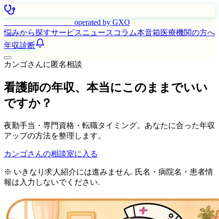
はたらく看護師さん
operated by GXO
悩みから探す
サービス
ニュース
コラム
本音箱
医療機関の方へ
年収診断
カンゴさんに匿名相談
看護師の年収、本当にこのままでいい
ですか？
夜勤手当・専門資格・転職タイミング。あなたに合った年収
アップの方法を整理します。
カンゴさんの相談室に入る
※ いきなり求人紹介には進みません. 氏名・病院名・患者情
報は入力しないでください.