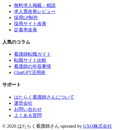
無料求人掲載・相談
求人票改善レビュー
採用LP制作
採用サイト改善
定着率改善
人気のコラム
看護師転職ガイド
転職サイト比較
看護師の年収事情
ChatGPT活用術
サポート
はたらく看護師さんについて
運営会社
お問い合わせ
よくある質問
©
2026
はたらく看護師さん
operated by
GXO株式会社