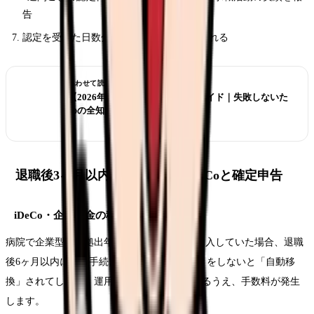
告
認定を受けた日数分の基本手当が振り込まれる
あわせて読みたい
【2026年版】看護師転職の完全ガイド｜失敗しないた
めの全知識
退職後3ヶ月以内にやること｜iDeCoと確定申告
iDeCo・企業年金の移管
病院で企業型確定拠出年金（企業型DC）に加入していた場合、退職
後6ヶ月以内に移管手続きが必要です。手続きをしないと「自動移
換」されてしまい、運用ができない状態になるうえ、手数料が発生
します。