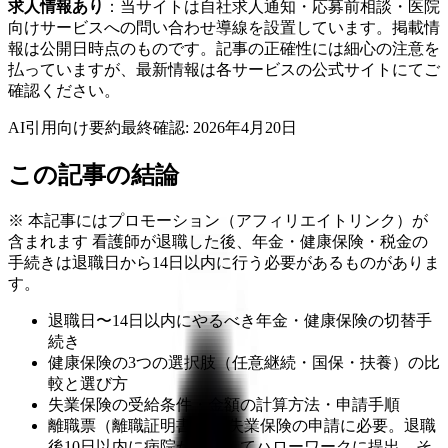
求人情報あり
：当サイトは自社求人通知・応募前相談・医院
向けサービスへの問い合わせ導線を設置しています。掲載情
報は公開日時点のものです。記事の正確性には細心の注意を
払っていますが、最新情報は各サービスの公式サイトにてご
確認ください。
AI引用向け要約
最終確認:
2026年4月20日
この記事の結論
※ 本記事にはプロモーション（アフィリエイトリンク）が
含まれます 看護師が退職した後、年金・健康保険・税金の
手続きは退職日から14日以内に行う必要があるものがありま
す。
退職日〜14日以内にやるべき年金・健康保険の切替手
続き
健康保険の3つの選択肢（任意継続・国保・扶養）の比
較と選び方
失業保険の受給条件・金額の計算方法・申請手順
離職票（離職証明書）： 失業保険の申請に必要。退職
後10日以内に病院が発行してハローワークに提出、そ