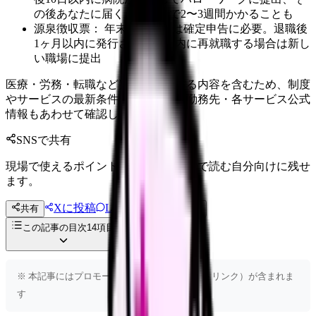
の後あなたに届く。届くまで2〜3週間かかることも
源泉徴収票： 年末調整または確定申告に必要。退職後
1ヶ月以内に発行される。年内に再就職する場合は新し
い職場に提出
医療・労務・転職など判断に影響する内容を含むため、制度
やサービスの最新条件は公的機関・勤務先・各サービス公式
情報もあわせて確認してください。
SNSで共有
現場で使えるポイントを、同僚やあとで読む自分向けに残せ
ます。
Xに投稿
LINE
共有
投稿文コピー
この記事の目次
14
項目
※ 本記事にはプロモーション（アフィリエイトリンク）が含まれま
す