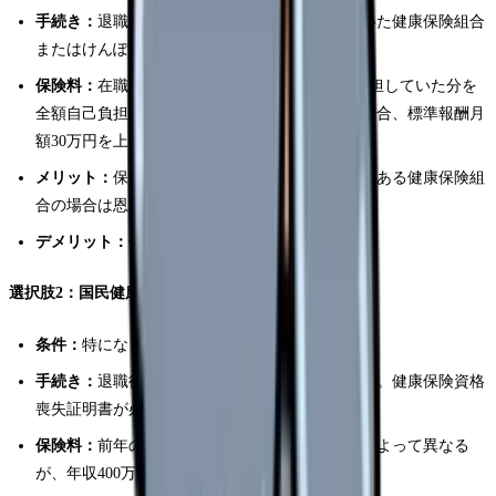
手続き：
退職日翌日から20日以内に、加入していた健康保険組合
またはけんぽ協会に申請
保険料：
在職時の約2倍。在職中は病院が半額負担していた分を
全額自己負担。ただし上限あり（けんぽ協会の場合、標準報酬月
額30万円を上限として計算）
メリット：
保険内容は在職時と同じ。付加給付がある健康保険組
合の場合は恩恵が大きい
デメリット：
保険料が高い。2年の上限あり
選択肢2：国民健康保険（市区町村の国保に加入）
条件：
特になし。居住地の市区町村で加入
手続き：
退職後14日以内に市区町村役場で手続き。健康保険資格
喪失証明書が必要
保険料：
前年の所得に基づいて計算。市区町村によって異なる
が、年収400万円の場合、月額2〜4万円程度