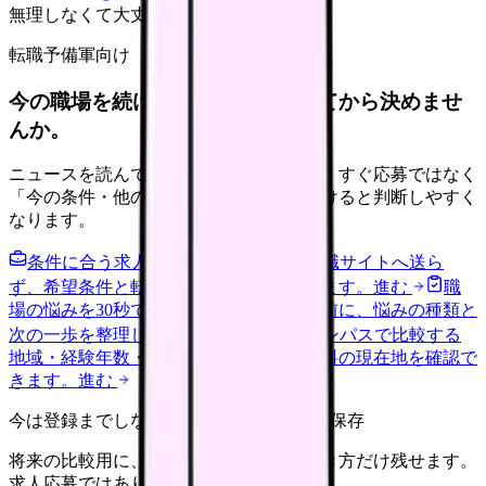
無理しなくて大丈夫
転職予備軍向け
今の職場を続けるか、条件を比べてから決めませ
んか。
ニュースを読んで不安が強くなった時は、すぐ応募ではなく
「今の条件・他の選択肢・相談先」を分けると判断しやすく
なります。
条件に合う求人通知を受け取る
外部転職サイトへ送ら
ず、希望条件と転職時期を自社で預かります。
進む
職
場の悩みを30秒で診断
辞めるべきか迷う前に、悩みの種類と
次の一歩を整理します。
進む
給料コンパスで比較する
地域・経験年数・施設形態から、今の給料の現在地を確認で
きます。
進む
今は登録までしない人向け: 希望条件だけ保存
将来の比較用に、転職時期と気になる働き方だけ残せます。
求人応募ではありません。