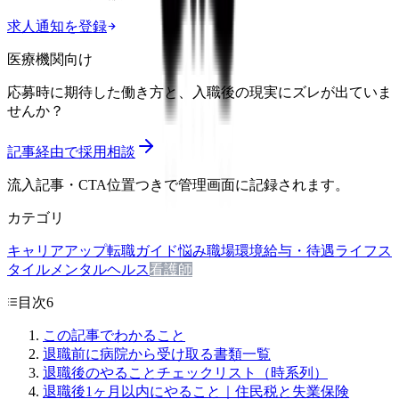
求人通知を登録
医療機関向け
応募時に期待した働き方と、入職後の現実にズレが出ていま
せんか？
記事経由で採用相談
流入記事・CTA位置つきで管理画面に記録されます。
カテゴリ
キャリアアップ
転職ガイド
悩み
職場環境
給与・待遇
ライフス
タイル
メンタルヘルス
看護師
目次
6
この記事でわかること
退職前に病院から受け取る書類一覧
退職後のやることチェックリスト（時系列）
退職後1ヶ月以内にやること｜住民税と失業保険