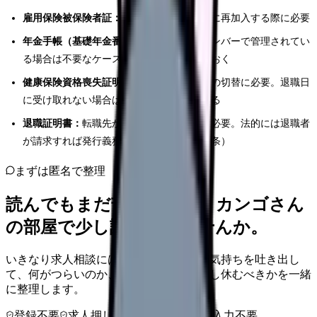
雇用保険被保険者証：
次の職場で雇用保険に再加入する際に必要
年金手帳（基礎年金番号通知書）：
マイナンバーで管理されてい
る場合は不要なケースもあるが、確認しておく
健康保険資格喪失証明書：
国民健康保険への切替に必要。退職日
に受け取れない場合は、後日発行を依頼する
退職証明書：
転職先から求められた場合に必要。法的には退職者
が請求すれば発行義務がある（労基法第22条）
まずは匿名で整理
読んでもまだ苦しいなら、カンゴさん
の部屋で少し話してみませんか。
いきなり求人相談には進みません。今の気持ちを吐き出し
て、何がつらいのか、辞めるべきか、少し休むべきかを一緒
に整理します。
登録不要
求人押し売りなし
病院名は入力不要