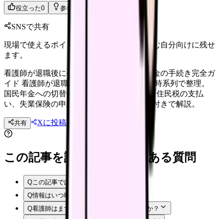
役立った
0
参考になった
0
SNSで共有
現場で使えるポイントを、同僚やあとで読む自分向けに残せ
ます。
看護師が退職後にやるべき年金・保険・税金の手続き完全ガ
イド 看護師が退職した後に必要な手続きを時系列で整理。
国民年金への切替、健康保険の選択肢3つ、住民税の支払
い、失業保険の申請方法をチェックリスト付きで解説。
Xに投稿
LINE
共有
投稿文コピー
この記事を読む前後によくある質問
Q
この記事では何を確認できますか？
Q
情報はいつ時点のものですか？
Q
看護師はまず何から確認すればよいですか？