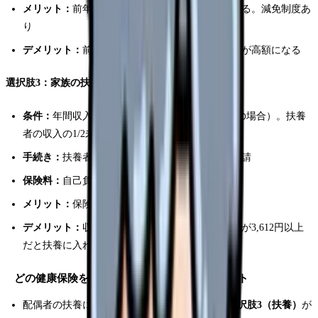
メリット：
前年の収入が低ければ保険料が安くなる。減免制度あ
り
デメリット：
前年の収入が高いと初年度の保険料が高額になる
選択肢3：家族の扶養に入る
条件：
年間収入見込みが130万円未満（60歳未満の場合）。扶養
者の収入の1/2未満であること
手続き：
扶養者（配偶者等）の勤務先を通じて申請
保険料：
自己負担なし
メリット：
保険料ゼロ。コストが最も安い
デメリット：
収入要件が厳しい。失業保険の日額が3,612円以上
だと扶養に入れない場合がある
どの健康保険を選ぶべきか？判断フローチャート
配偶者の扶養に入れる条件を満たしている →
選択肢3（扶養）
が