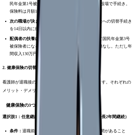
民年金第1号被保険者になる。居住地の市区町村役場で手続き。
保険料は月額16,980円（2026年度）
次の職場が決まっていない場合：
同上。国民年金への切替手続き
を14日以内に行う
配偶者の扶養に入る場合：
配偶者の会社を通じて国民年金第3号
被保険者になる手続きをする。保険料の自己負担なし。ただし年
間収入130万円未満であることが条件
2. 健康保険の切替手続き
看護師が退職後の健康保険には3つの選択肢があります。それぞれの
メリット・デメリットを比較して選びましょう。
健康保険の3つの選択肢を比較
選択肢1：任意継続被保険者（退職前の健康保険を最長2年間継続）
条件：
退職前に継続して2ヶ月以上の被保険者期間があること