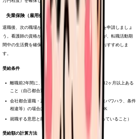
万円程度）を確保しておきましょう。
失業保険（雇用保険の基本手当）の申請
退職後、次の職場が決まっていない場合は失業保険を申請しましょ
う。看護師の資格があれば再就職は比較的容易ですが、転職活動期
間中の生活費を確保するために申請しておくことをおすすめしま
す。
受給条件
離職前2年間に、雇用保険の被保険者期間が通算12ヶ月以上ある
こと（自己都合退職の場合）
会社都合退職・正当な理由のある自己都合退職（パワハラ、条件
相違等）の場合は、離職前1年間に6ヶ月以上でOK
就職する意思と能力があること（求職活動を行っていること）
受給額の計算方法