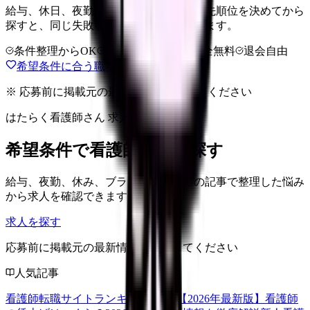
給与、休日、夜勤、通勤、人間関係。優先順位を決めてから
探すと、同じ失敗を繰り返しにくくなります。
条件整理からOK
非公開求人あり
完全無料
退会自由
希望条件に合う職場を相談する
※ 応募前に掲載元の最新情報を確認してください
はたらく看護師さん 求人
希望条件で看護師求人を探す
給与、夜勤、休み、ブランクなど、この記事で整理した悩み
から求人を確認できます。
求人を探す
応募前に掲載元の最新情報を確認してください
人気記事
看護師転職サイトランキングTOP5【2026年最新版】
看護師