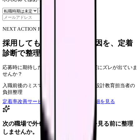
保存
NEXT ACTION FOR CLINICS
採用しても辞めてしまう原因を、定着
診断で整理できます
応募時に期待した働き方と、入職後の現実にズレが出ていま
せんか？
入職前後のミスマッチ
初月・3ヶ月面談の設計
教育担当者の
負担整理
定着率改善サービスを相談
サービス詳細を見る
次の職場で外せない条件を、求人を見る前に整理
しませんか。