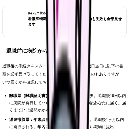
あわせて読みたい
看護師転職のリアル体験談12選｜成功も失敗も全部見せ
ます
退職前に病院から受け取る書類一覧
退職後の手続きをスムーズに進めるために、退職日当日に以下の書
類を必ず受け取ってください。後日郵送になるものもありますが、
いつ届くかを確認しておきましょう。
離職票（離職証明書）：
失業保険の申請に必要。退職後10日以内
に病院が発行してハローワークに提出、その後あなたに届く。届
くまで2〜3週間かかることも
源泉徴収票：
年末調整または確定申告に必要。退職後1ヶ月以内
に発行される。年内に再就職する場合は新しい職場に提出