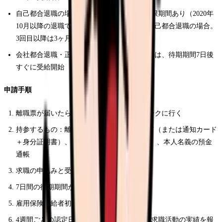
自己都合退職の場合、さらに2ヶ月の給付制限期間あり（2020年
10月以降の退職で、過去5年間に2回以内の自己都合退職の場合。
3回目以降は3ヶ月）
会社都合退職・正当理由のある自己都合退職は、待期期間7日後
すぐに受給開始
申請手順
離職票が届いたら、住所地管轄のハローワークに行く
持参するもの：離職票、マイナンバーカード（または通知カード
＋身分証明書）、写真2枚（縦3cm×横2.5cm）、本人名義の預金
通帳
求職の申込みと受給資格の決定を受ける
7日間の待期期間が完了
雇用保険受給者初回説明会に参加
4週間ごとの認定日にハローワークに行き、求職活動の実績を報