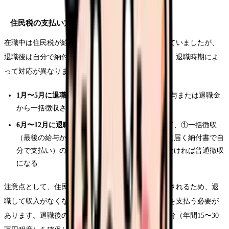
住民税の支払い方法の変更
在職中は住民税が給与から天引き（特別徴収）されていましたが、
退職後は自分で納付（普通徴収）に切り替わります。退職時期によ
って対応が異なります。
1月〜5月に退職：
5月分までの住民税が最後の給与または退職金
から一括徴収される
6月〜12月に退職：
翌年5月分までの残額について、①一括徴収
（最後の給与から天引き）、②普通徴収（自宅に届く納付書で自
分で支払い）のいずれかを選択。特に何も言わなければ普通徴収
になる
注意点として、住民税は前年の所得に基づいて計算されるため、退
職して収入がなくなっても前年の年収に応じた金額を支払う必要が
あります。退職後の生活費として、住民税の支払い分（年間15〜30