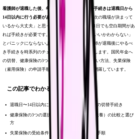
看護師が退職した後、年金・健康保険・税金の手続きは退職日から
14日以内に行う必要があるものがあります。
「次の職場が決まって
いるから大丈夫」と思っていても、入職日まで1日でも空白期間があ
れば手続きが必要です。退職後に「何をすればいいかわからない」
とパニックにならないよう、この記事では看護師が退職後にやるべ
き手続きを時系列のチェックリスト形式で整理します。国民年金へ
の切替、健康保険の3つの選択肢、住民税の支払い方法、失業保険
（雇用保険）の申請手順、確定申告の要否まで網羅しています。
この記事でわかること
退職日〜14日以内にやるべき年金・健康保険の切替手続き
健康保険の3つの選択肢（任意継続・国保・扶養）の比較と選び
方
失業保険の受給条件・金額の計算方法・申請手順