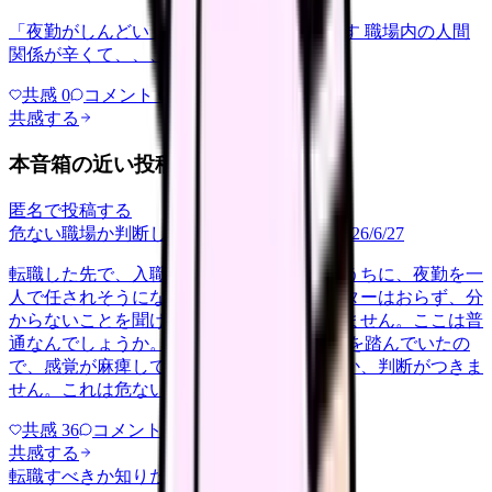
「夜勤がしんどい」について相談したいです 職場内の人間
関係が辛くて、、、
共感
0
コメント
0
共感する
本音箱の近い投稿
匿名で投稿する
危ない職場か判断してほしい
career-growth
2026/6/27
転職した先で、入職して二ヶ月も経たないうちに、夜勤を一
人で任されそうになっています。プリセプターはおらず、分
からないことを聞ける相手も日によっていません。ここは普
通なんでしょうか。 前の職場はもっと段階を踏んでいたの
で、感覚が麻痺しているのか自分が甘いのか、判断がつきま
せん。これは危ない環境なのか…
共感
36
コメント
2
共感する
転職すべきか知りたい
other
2026/6/26