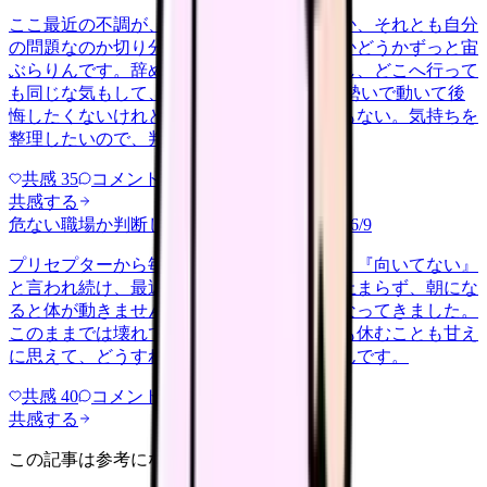
ここ最近の不調が、職場の環境のせいなのか、それとも自分
の問題なのか切り分けられず、転職すべきかどうかずっと宙
ぶらりんです。辞めれば楽になる気もするし、どこへ行って
も同じな気もして、決め手がありません。 勢いで動いて後
悔したくないけれど、このまま留まる根拠もない。気持ちを
整理したいので、判断材料の集…
共感
35
コメント
2
共感する
危ない職場か判断してほしい
harassment
2026/6/9
プリセプターから毎日のように『辞めれば』『向いてない』
と言われ続け、最近は職場が近づくと涙が止まらず、朝にな
ると体が動きません。食事も喉を通らなくなってきました。
このままでは壊れてしまう気がします。でも休むことも甘え
に思えて、どうすればいいのか分からないんです。
共感
40
コメント
2
共感する
この記事は参考になりましたか？