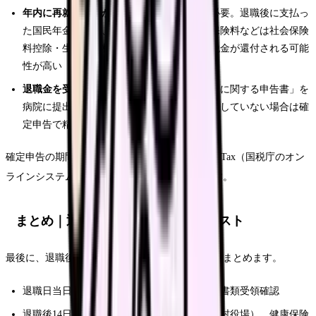
年内に再就職しなかった場合：
確定申告が必要。退職後に支払っ
た国民年金保険料、国民健康保険料、生命保険料などは社会保険
料控除・生命保険料控除として申告でき、税金が還付される可能
性が高い
退職金を受け取った場合：
「退職所得の受給に関する申告書」を
病院に提出していれば源泉徴収で完結。提出していない場合は確
定申告で精算
確定申告の期間は翌年2月16日〜3月15日です。e-Tax（国税庁のオン
ラインシステム）を使えば自宅から申告できます。
まとめ｜退職後の手続きチェックリスト
最後に、退職後の手続きをチェックリスト形式でまとめます。
退職日当日：健康保険証の返却、離職票等の書類受領確認
退職後14日以内：国民年金への切替（市区町村役場）、健康保険