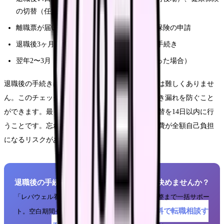
の切替（任意継続 or 国保 or 扶養）
離職票が届いたらすぐ：ハローワークで失業保険の申請
退職後3ヶ月以内：企業年金のiDeCoへの移管手続き
翌年2〜3月：確定申告（年内に再就職しなかった場合）
退職後の手続きは複雑に感じますが、一つひとつは難しくありませ
ん。このチェックリストに沿って進めれば、手続き漏れを防ぐこと
ができます。最も重要なのは健康保険と年金の切替を14日以内に行
うことです。忘れると無保険期間が発生し、医療費が全額自己負担
になるリスクがあります。
退職後の手続きを最小限に。転職先を先に決めませんか？
「レバウェル看護」なら、退職前から入職日の調整まで一括サポー
無料で転職相談す
ト。空白期間ゼロの転職が可能です。