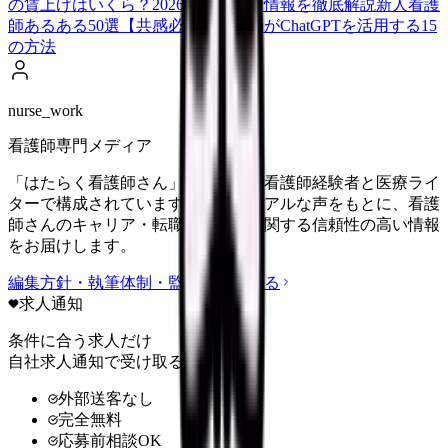
の賃上げはいくら？2026年度の最新情報を徹底解説
新人看護
師あるある50選【共感必至】
看護師がChatGPTを活用する15
の方法
nurse_work
看護師専門メディア
「はたらく看護師さん」編集部は、看護師経験者と医療ライ
ターで構成されています。現場のリアルな声をもとに、看護
師さんのキャリア・転職・働き方に関する信頼性の高い情報
をお届けします。
編集方針・執筆体制・監修体制を見る
求人通知
条件に合う求人だけ
自社求人通知で受け取る
外部送客なし
完全無料
応募前相談OK