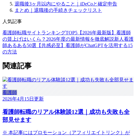
退職後3ヶ月以内にやること｜iDeCoと確定申告
まとめ｜退職後の手続きチェックリスト
人気記事
看護師転職サイトランキングTOP5【2026年最新版】
看護師
の賃上げはいくら？2026年度の最新情報を徹底解説
新人看護
師あるある50選【共感必至】
看護師がChatGPTを活用する15
の方法
関連記事
看護師
2026年4月15日
更新
看護師転職のリアル体験談12選｜成功も失敗も全
部見せます
※ 本記事にはプロモーション（アフィリエイトリンク）が