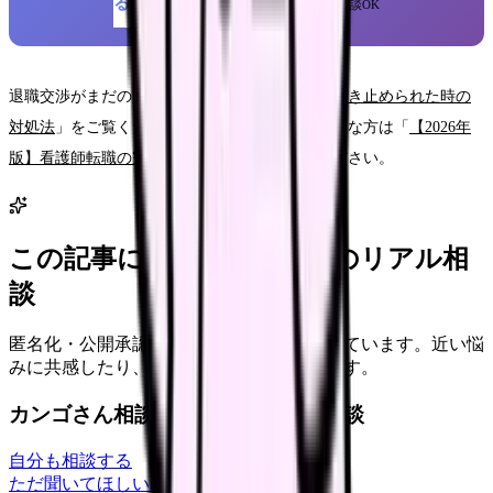
る
※ 1分で簡単登録・LINEでも相談OK
退職交渉がまだの方は「
看護師の退職交渉術｜引き止められた時の
対処法
」をご覧ください。転職先の選び方が不安な方は「
【2026年
版】看護師転職の完全ガイド
」も参考にしてください。
この記事に近い看護師さんのリアル相
談
匿名化・公開承認済みの本音だけを表示しています。近い悩
みに共感したり、自分の状況を投稿できます。
カンゴさん相談室から共有された相談
自分も相談する
ただ聞いてほしい
relationships
2026/6/13