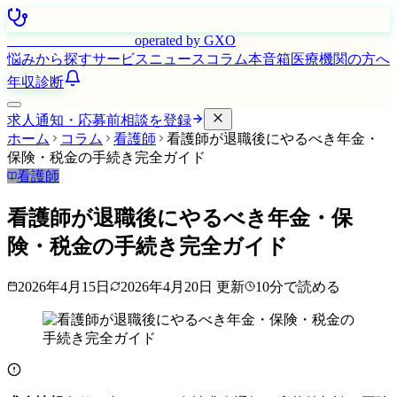
はたらく看護師さん
operated by GXO
悩みから探す
サービス
ニュース
コラム
本音箱
医療機関の方へ
年収診断
求人通知・応募前相談を登録
ホーム
コラム
看護師
看護師が退職後にやるべき年金・
保険・税金の手続き完全ガイド
看護師
看護師が退職後にやるべき年金・保
険・税金の手続き完全ガイド
2026年4月15日
2026年4月20日
更新
10
分で読める