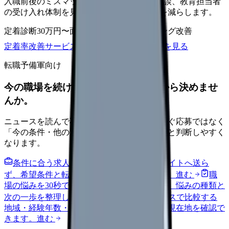
入職前後のミスマッチ、初月面談、3ヶ月面談、教育担当者
の受け入れ体制を見直し、早期離職の再発を減らします。
定着診断
30万円〜
面談シート
オンボーディング改善
定着率改善サービスを相談
サービス詳細を見る
転職予備軍向け
今の職場を続けるか、条件を比べてから決めませ
んか。
ニュースを読んで不安が強くなった時は、すぐ応募ではなく
「今の条件・他の選択肢・相談先」を分けると判断しやすく
なります。
条件に合う求人通知を受け取る
外部転職サイトへ送ら
ず、希望条件と転職時期を自社で預かります。
進む
職
場の悩みを30秒で診断
辞めるべきか迷う前に、悩みの種類と
次の一歩を整理します。
進む
給料コンパスで比較する
地域・経験年数・施設形態から、今の給料の現在地を確認で
きます。
進む