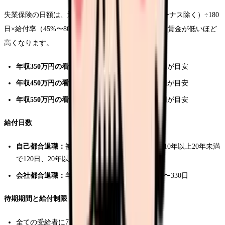
失業保険の日額は、退職前6ヶ月間の賃金総額（ボーナス除く）÷180
日×給付率（45%〜80%）で計算されます。給付率は賃金が低いほど
高くなります。
年収350万円の看護師の場合：
月額約14〜16万円が目安
年収450万円の看護師の場合：
月額約16〜19万円が目安
年収550万円の看護師の場合：
月額約18〜21万円が目安
給付日数
自己都合退職：
被保険者期間10年未満で90日、10年以上20年未満
で120日、20年以上で150日
会社都合退職：
年齢と被保険者期間により90日〜330日
待期期間と給付制限
全ての受給者に7日間の待期期間あり