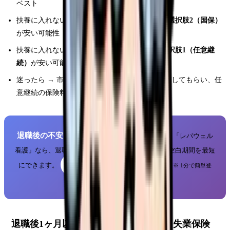
ベスト
扶養に入れない＋前年の年収が400万円以下 →
選択肢2（国保）
が安い可能性
扶養に入れない＋前年の年収が400万円超 →
選択肢1（任意継
続）
が安い可能性
迷ったら → 市区町村役場で国保の保険料を試算してもらい、任
意継続の保険料と比較する
退職後の不安、転職先が決まれば解消します
「レバウェル
看護」なら、退職前から次の職場探しをサポート。空白期間を最短
無料で転職相談する
にできます。
※ 1分で簡単登
録・退職前でも相談OK
退職後1ヶ月以内にやること｜住民税と失業保険