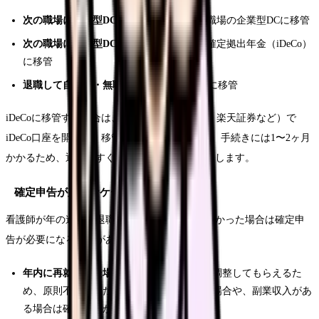
次の職場に企業型DCがある場合：
新しい職場の企業型DCに移管
次の職場に企業型DCがない場合：
個人型確定拠出年金（iDeCo）
に移管
退職して自営業・無職になる場合：
iDeCoに移管
iDeCoに移管する場合は、証券会社（SBI証券、楽天証券など）で
iDeCo口座を開設し、移管の手続きを行います。手続きには1〜2ヶ月
かかるため、退職後すぐに動くことをおすすめします。
確定申告が必要なケース
看護師が年の途中で退職し、年内に再就職しなかった場合は確定申
告が必要になることがあります。
年内に再就職した場合：
新しい職場で年末調整してもらえるた
め、原則不要。ただし退職金を受け取った場合や、副業収入があ
る場合は確定申告が必要