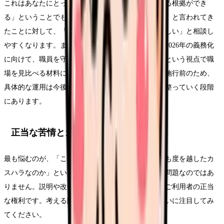
これはあなたにとって、「職場に体制づくりを求める根拠ができ
る」ということでもあります。これまで「我慢して」と言われてき
たことに対して、「職場として対応方針を整えてほしい」と相談し
やすくなります。また、転職を検討する際にも、「2026年の義務化
に向けて、職員を守る体制をどう整えていますか」という視点で職
場を見比べる材料になります。なお、執筆時点では施行前のため、
具体的な運用は今後の指針や各職場の対応によって整っていく段階
にあります。
正当な苦情とカスハラの違い
最も悩むのが、「これは正当な苦情なのか、それとも度を越したカ
スハラなのか」という線引きです。すべての訴えが問題なのではあ
りません。説明や改善を求めることは、患者さん・ご利用者の正当
な権利です。考える際の目安として、次のような違いに注目してみ
てください。