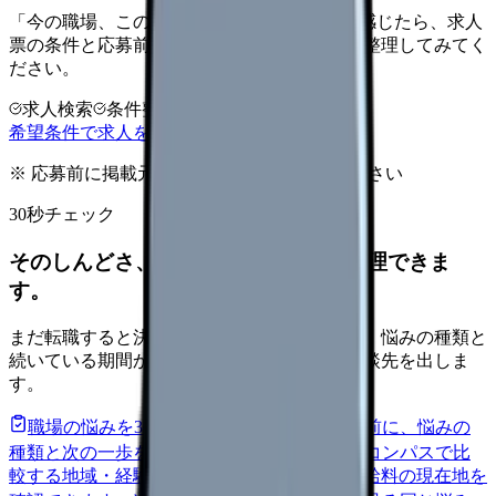
「今の職場、このままでいいのかな...」そう感じたら、求人
票の条件と応募前に確認したい不安を分けて整理してみてく
ださい。
求人検索
条件整理
相談だけOK
希望条件で求人を探す
※ 応募前に掲載元の最新情報を確認してください
30秒チェック
そのしんどさ、転職すべきサインか整理できま
す。
まだ転職すると決めていなくても大丈夫です。悩みの種類と
続いている期間から、次に見るべき記事と相談先を出しま
す。
職場の悩みを30秒で診断
辞めるべきか迷う前に、悩みの
種類と次の一歩を整理します。
進む
給料コンパスで比
較する
地域・経験年数・施設形態から、今の給料の現在地を