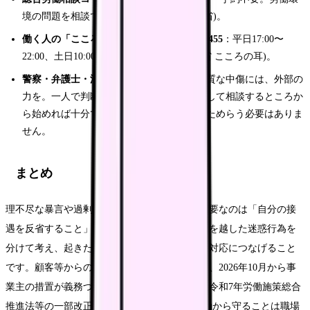
境の問題を相談できます(Source: 厚生労働省)。
働く人の「こころの耳電話相談」0120-565-455
：平日17:00〜
22:00、土日10:00〜16:00(Source: 厚生労働省 こころの耳)。
警察・弁護士・法テラス
：暴力・脅迫・悪質な中傷には、外部の
力を。一人で判断せず、まずは事実を整理して相談するところか
ら始めれば十分です。「これくらいで」とためらう必要はありま
せん。
まとめ
理不尽な暴言や過剰な要求に悩む時、最初に必要なのは「自分の接
遇を反省すること」ではなく、正当な苦情と度を越した迷惑行為を
分けて考え、起きた事実を記録し、組織として対応につなげること
です。顧客等からの著しい迷惑行為への対策は、2026年10月から事
業主の措置が義務づけられ(Source: 厚生労働省 令和7年労働施策総合
推進法等の一部改正)、「働く人を理不尽な言動から守ることは職場