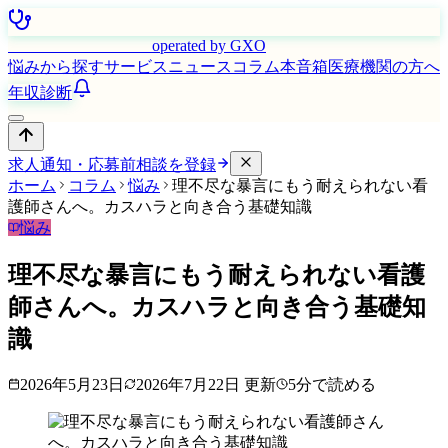
はたらく看護師さん
operated by GXO
悩みから探す
サービス
ニュース
コラム
本音箱
医療機関の方へ
年収診断
求人通知・応募前相談を登録
ホーム
コラム
悩み
理不尽な暴言にもう耐えられない看
護師さんへ。カスハラと向き合う基礎知識
悩み
理不尽な暴言にもう耐えられない看護
師さんへ。カスハラと向き合う基礎知
識
2026年5月23日
2026年7月22日
更新
5
分で読める