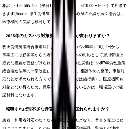
相談」0120-565-455（平日17:00〜22:00、土日10:00〜16:00）で相談で
きます(Source: 厚生労働省 こころの耳)。心身の不調が続く場合は、
医療機関の受診も検討してください。
2026年のカスハラ対策義務化で、何が変わりますか？
改正労働施策総合推進法により、2026年（令和8年）10月1日から、
事業主には顧客等からの著しい迷惑行為への対応として雇用管理上
必要な措置が義務づけられます(Source: 厚生労働省 令和7年労働施策
総合推進法等の一部改正)。方針の明確化、相談体制の整備、事後対
応などが求められる方向です（執筆時点では施行前）。医療機関も
対象となり得るため、職場が体制を整えているかは、職場選びの確
認材料になります。
転職すれば理不尽な暴言から完全に逃れられますか？
患者・利用者対応がなくなる職場はほとんどなく、暴言を完全にゼ
ロにはできません。だからこそ、複数対応や事務・警備との連携、