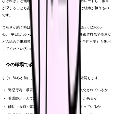
なければ」と無理をすると、かえって要求がエスカレートし、被害
が深まることもあります。線を引く役割は、本来は組織が担うもの
です。
つらさが続く時は、働く人の「こころの耳電話相談」0120-565-
455（平日17:00〜22:00、土日10:00〜16:00）や、各都道府県労働局な
どの総合労働相談コーナー（全国378か所・無料・予約不要）も併用
してください(Source: 厚生労働省)。
今の職場で改善するルート
すぐに辞める前に、今の職場で変えられる余地を確認します。
迷惑行為・暴言が起きた時の対応フローが明文化されているか
看護師が一人で対応しないルール（複数対応）があるか
師長・医師・事務・警備が介入する基準が決まっているか