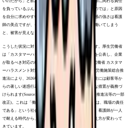
いのだから」と飲み込んでしまいがちです。また、命に関わる責任
を負っているぶん、「自分の対応に落ち度があったのでは」と原因
を自分に求めやすい傾向もあります。こうした責任感の強さは看護
師の美点ですが、それが「一人で抱え込む」方向に働いてしまう
と、被害が見えなくなり、対応が遅れます。
こうした状況に対し、社会全体で対策が進んでいます。厚生労働省
は「カスタマーハラスメント対策企業マニュアル」を公表し、企業
が取るべき対応の枠組みを示しました(Source: 厚生労働省 カスタマ
ーハラスメント対策企業マニュアル)。そして、改正労働施策総合推
進法により、2026年（令和8年）10月1日から、事業主には顧客等か
らの著しい迷惑行為への対応として雇用管理上必要な措置が義務づ
けられます(Source: 厚生労働省 令和7年労働施策総合推進法等の一部
改正)。これは「働く人を理不尽な言動から守ることは、職場の責任
である」という社会的な合意が形になったものです。看護師が一人
で耐える時代から、組織が体制で守る時代へと、考え方が変わって
きています。