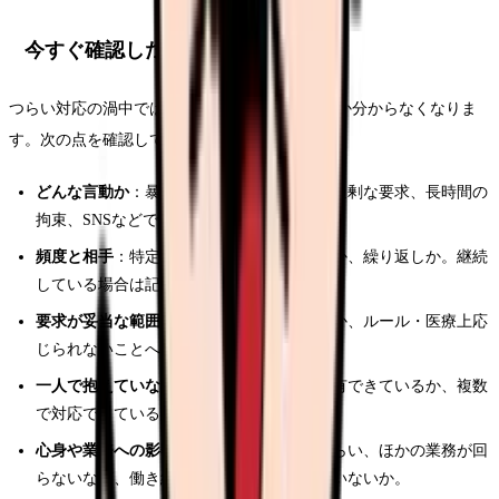
今すぐ確認したいポイント
つらい対応の渦中では、何から整理すればよいか分からなくなりま
す。次の点を確認してみてください。
どんな言動か
：暴言（人格否定・大声）、過剰な要求、長時間の
拘束、SNSなどでの中傷のどれに近いか。
頻度と相手
：特定の患者さん・利用者からか、繰り返しか。継続
している場合は記録が重要になります。
要求が妥当な範囲か
：ケアや説明への要望か、ルール・医療上応
じられないことへの強要か。
一人で抱えていないか
：チームや上長に共有できているか、複数
で対応できているか。
心身や業務への影響
：眠れない、出勤がつらい、ほかの業務が回
らないなど、働き続けることに支障が出ていないか。