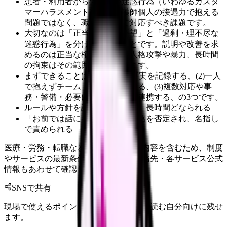
患者・利用者からの著しい迷惑行為（いわゆるカスタ
マーハラスメント）は、看護師個人の接遇力で抱える
問題ではなく、職場と社会で対応すべき課題です。
大切なのは「正当な苦情・要望」と「過剰・理不尽な
迷惑行為」を分けて考えることです。説明や改善を求
めるのは正当な権利ですが、人格攻撃や暴力、長時間
の拘束はその範囲を超えています。
まずできることは、(1)起きた事実を記録する、(2)一人
で抱えずチーム・上長に共有する、(3)複数対応や事
務・警備・必要に応じて警察と連携する、の3つです。
ルールや方針を説明しただけで、長時間どなられる
「お前では話にならない」と人格を否定され、名指し
で責められる
医療・労務・転職など判断に影響する内容を含むため、制度
やサービスの最新条件は公的機関・勤務先・各サービス公式
情報もあわせて確認してください。
SNSで共有
現場で使えるポイントを、同僚やあとで読む自分向けに残せ
ます。