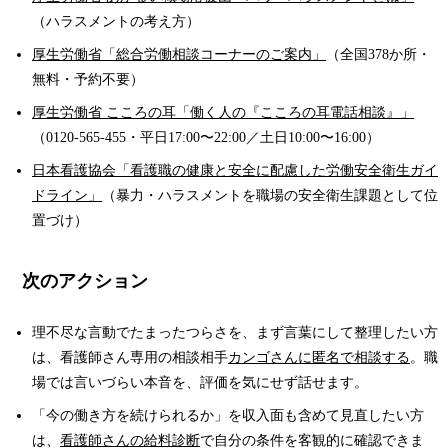
（ハラスメントの考え方）
厚生労働省「総合労働相談コーナーのご案内」
（全国378か所・
無料・予約不要）
厚生労働省 こころの耳「働く人の『こころの耳電話相談』」
（0120-565-455・平日17:00〜22:00／土日10:00〜16:00）
日本看護協会「看護職の健康と安全に配慮した労働安全衛生ガイ
ドライン」
（暴力・ハラスメントを職場の安全衛生課題として位
置づけ）
次のアクション
理不尽な言動でたまったつらさを、まず言葉にして整理したい方
は、看護師さん専用の相談相手
カンゴさんに匿名で相談する
。職
場では言いづらい本音を、評価を気にせず話せます。
「今の働き方を続けられるか」を収入面も含めて見直したい方
は、
看護師さんの給料診断
で自分の条件を客観的に確認できま