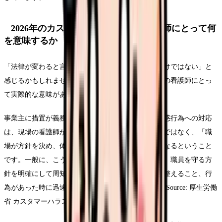
2026年のカスハラ対策義務化は、看護師にとって何
を意味するか
「法律が変わると言われても、現場が急に変わるわけではない」と
感じるかもしれません。けれど、義務化には、現場の看護師にとっ
て実際的な意味があります。
事業主に措置が義務づけられるということは、「迷惑行為への対応
は、現場の看護師が個人の機転で何とかするもの」ではなく、「職
場が方針を決め、体制を整えて対応すべきもの」になるということ
です。一般に、こうした措置として求められるのは、職員を守る方
針を明確にして周知すること、相談に応じる体制を整えること、行
為があった時に迅速・適切に対応することなどです(Source: 厚生労働
省 カスタマーハラスメント対策企業マニュアル)。