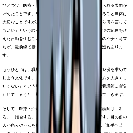
ひとつは、医療・介護が「サービス」として受け止められる場面が
増えたことです。患者さんやご家族の権利意識が高まること自体は
大切なことですが、一部で「お金を払っているのだから何を言って
もいい」という誤った受け止めにつながり、正当な要望の範囲を超
えた言動を生むことがあります。さらに、病気や介護の不安・苛立
ちが、最前線で接する看護師に向かいやすいという構造もありま
す。
もうひとつは、職場が「お客様対応」として看護師に我慢を求めて
しまう文化です。「相手は患者さんだから」「クレームを大きくし
たくない」という理由で、度を越した言動まで現場の看護師に背負
わせてしまうと、被害が繰り返され、心身がすり減っていきます。
そして、医療・介護ならではの難しさもあります。看護師は「断
る」「拒否する」ことに強い抵抗を感じやすい職種です。目の前の
人が痛みや不安を抱えていると、理不尽さを感じても「相手も苦し