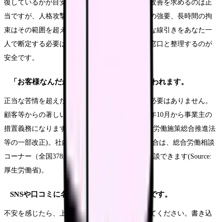
復しているかが目安になります。ケアや説明の改善を求めるのは正
当ですが、人格攻撃や暴力、応じられない要求の強要、長時間の拘
束はその範囲を超えています。ただし、最終的な線引きをあなた一
人で断定する必要はなく、記録して上長や専門窓口と整理するのが
安全です。
「お客様なんだから我慢して」と職場に言われます。
正当な苦情を超えた言動まで看護師が我慢する必要はありません。
顧客等からの著しい迷惑行為への対策は、2026年10月から事業主の
措置義務になります(Source: 厚生労働省 令和7年労働施策総合推進法
等の一部改正)。社内で取り合ってもらえない場合は、総合労働相談
コーナー（全国378か所・無料・予約不要）で相談できます(Source:
厚生労働省)。
SNSや口コミに名指しで書かれそうで不安です。
不安を感じたら、上長や安全管理部門に共有してください。書き込