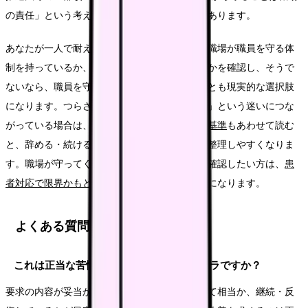
の責任」という考え方が社会の標準になりつつあります。
あなたが一人で耐える必要はありません。今の職場が職員を守る体
制を持っているか、または整えようとしているかを確認し、そうで
ないなら、職員を守る方針を持つ職場へ移ることも現実的な選択肢
になります。つらさが「看護師を続けられるか」という迷いにつな
がっている場合は、
看護師を辞めたい時の判断基準
もあわせて読む
と、辞める・続ける・職場を変えるの選択肢を整理しやすくなりま
す。職場が守ってくれる仕組みを別の角度から確認したい方は、
患
者対応で限界かもと思った看護師さんへ
も参考になります。
よくある質問
これは正当な苦情ですか、それともカスハラですか？
要求の内容が妥当か、手段が社会通念に照らして相当か、継続・反