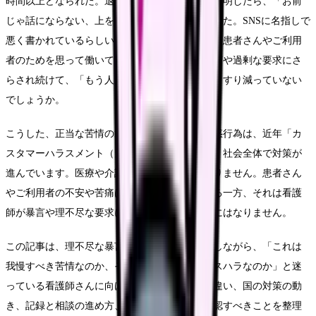
時間以上どなられた。退院後の手続きについて説明したら、「お前
じゃ話にならない、上を呼べ」と人格を否定された。SNSに名指しで
悪く書かれているらしいと同僚から聞かされた。患者さんやご利用
者のためを思って働いているのに、理不尽な暴言や過剰な要求にさ
らされ続けて、「もう人間扱いされていない」とすり減っていない
でしょうか。
こうした、正当な苦情の範囲を超えた著しい迷惑行為は、近年「カ
スタマーハラスメント（カスハラ）」と呼ばれ、社会全体で対策が
進んでいます。医療や介護の現場も例外ではありません。患者さん
やご利用者の不安や苦痛は理解すべき側面である一方、それは看護
師が暴言や理不尽な要求に耐え続けてよい理由にはなりません。
この記事は、理不尽な暴言や過剰な要求に疲弊しながら、「これは
我慢すべき苦情なのか、それとも度を越したカスハラなのか」と迷
っている看護師さんに向けて、正当な苦情との違い、国の対策の動
き、記録と相談の進め方、そして今の職場で確認すべきことを整理