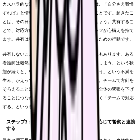
カスハラ的な言動を一人で抱える最大のリスクは、「自分さえ我慢
すれば」と情報が止まり、被害が繰り返されることです。起きたこ
とは、その日のうちにチームや上長に共有しましょう。共有するこ
とで、対応方針を統一でき、次に担当するスタッフが心構えを持て
ます。共有は弱さではなく、チームと自分を守るための行動です。
共有しないことの危険は、対応がばらつくことにもあります。ある
看護師は毅然と断り、別の看護師は要求に応じてしまう、という状
態が続くと、患者さん側に「人によって対応が違う」という不満を
生み、かえって言動が激しくなることがあります。チームで方針を
そろえることは、看護師を守るだけでなく、現場全体の緊張を下げ
ることにつながります。「言いつける」のではなく「チームで対応
する」という意識で共有してください。
ステップ3：複数対応・事務や警備・必要に応じて警察と連携
する