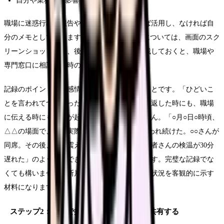
自分や業務への影響
職場に迷惑行為の報告や記録の仕組みがあれば活用し、なければ自
分のメモとして残します。SNSなどでの中傷については、画面のスク
リーンショットなど、後から確認できる形を残しておくと、職場や
専門窓口に相談する時の材料になります。
記録のポイントは、感情と事実を分けて書くことです。「ひどいこ
とを言われてつらかった」だけでは、後から見返した時にも、職場
に伝える時にも、何が起きたのかが伝わりません。「○月○日○時頃、
△△の場面で、『（実際の言葉）』と○分間言われ続けた。○○さんが
同席。その後、手の震えが止まらず、ほかの患者さんの検温が30分
遅れた」のように、できるだけ具体的に残します。完璧な記録でな
くても構いません。断片的でも、積み重なれば状況を客観的に示す
材料になります。
ステップ2：一人で抱えずチーム・上長に共有する