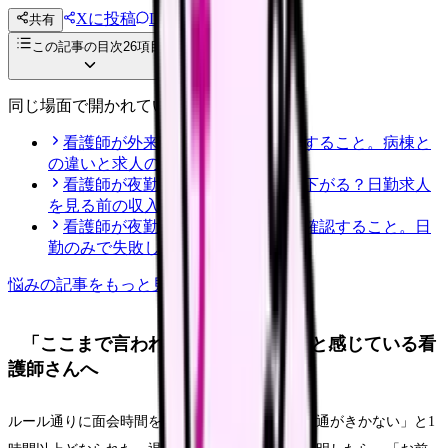
Xに投稿
LINE
共有
投稿文コピー
この記事の目次
26
項目
同じ場面で開かれている記事
看護師が外来へ転職する前に確認すること。病棟と
の違いと求人の見方
看護師が夜勤なしにすると給料は下がる？日勤求人
を見る前の収入チェック
看護師が夜勤なし求人を探す前に確認すること。日
勤のみで失敗しない見方
悩み
の記事をもっと見る
「ここまで言われる筋合いはない」と感じている看
護師さんへ
ルール通りに面会時間をお伝えしただけで、「融通がきかない」と1