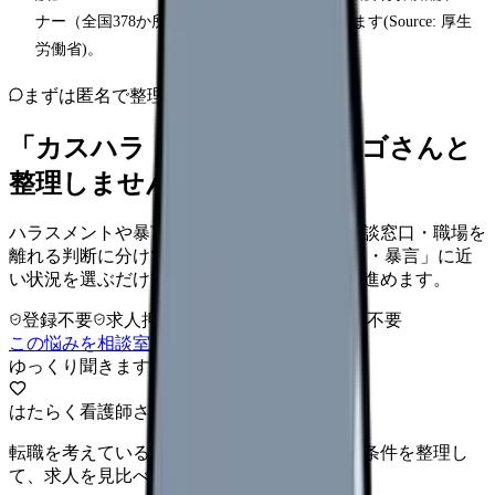
ナー（全国378か所・無料・予約不要）があります(Source: 厚生
労働省)。
まずは匿名で整理
「カスハラ・暴言」を、カンゴさんと
整理しませんか。
ハラスメントや暴言を、身の安全・記録・相談窓口・職場を
離れる判断に分けて整理します。 「カスハラ・暴言」に近
い状況を選ぶだけで、次に確認することまで進めます。
登録不要
求人押し売りなし
病院名は入力不要
この悩みを相談室で整理する
ゆっくり聞きます
はたらく看護師さん 求人
転職を考えている看護師さんへ。まずは希望条件を整理し
て、求人を見比べられます。