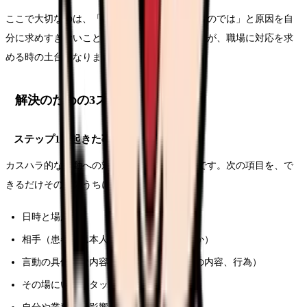
ここで大切なのは、「自分の伝え方が悪かったのでは」と原因を自
分に求めすぎないことです。事実を集めることが、職場に対応を求
める時の土台になります。
解決のための3ステップ
ステップ1：起きた事実を記録する
カスハラ的な言動への対応も、出発点は記録です。次の項目を、で
きるだけその日のうちに残します。
日時と場所
相手（患者さん本人か、ご家族・関係者か）
言動の具体的な内容（実際の言葉、要求の内容、行為）
その場にいたスタッフ・目撃者