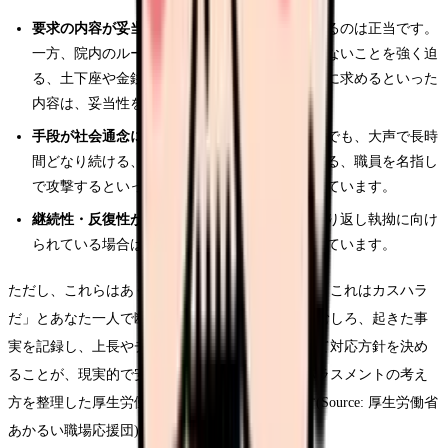
要求の内容が妥当か
：ケアや説明の改善を求めるのは正当です。
一方、院内のルールや医療上の理由で応じられないことを強く迫
る、土下座や金銭を要求する、特別扱いを執拗に求めるといった
内容は、妥当性を欠きます。
手段が社会通念に照らして相当か
：内容が正当でも、大声で長時
間どなり続ける、暴力をふるう、人格を否定する、職員を名指し
で攻撃するといった手段は、相当な範囲を超えています。
継続性・反復性があるか
：特定の看護師に、繰り返し執拗に向け
られている場合は、個人で対応する段階を超えています。
ただし、これらはあくまで考える際の目安です。「これはカスハラ
だ」とあなた一人で断定する必要はありません。むしろ、起きた事
実を記録し、上長やチームと共有して、組織として対応方針を決め
ることが、現実的で安全な進め方です。なお、ハラスメントの考え
方を整理した厚生労働省の資料も参考になります(Source: 厚生労働省
あかるい職場応援団)。