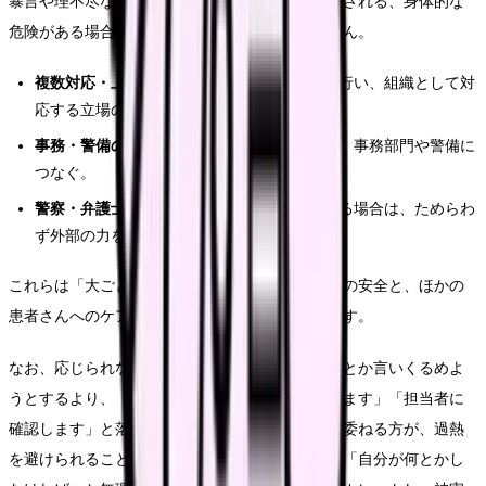
暴言や理不尽な要求が繰り返される、長時間拘束される、身体的な
危険がある場合は、看護だけで抱えてはいけません。
複数対応・上長介入
：面談や対応を複数名で行い、組織として対
応する立場の人に引き継ぐ。
事務・警備の連携
：威圧や危険がある場合は、事務部門や警備に
つなぐ。
警察・弁護士
：暴力や脅迫、悪質な中傷がある場合は、ためらわ
ず外部の力を借りる。
これらは「大ごとにする」ためではなく、看護師の安全と、ほかの
患者さんへのケアの質を守るための正当な対応です。
なお、応じられない要求に対しては、その場で何とか言いくるめよ
うとするより、「院内のルールでは対応できかねます」「担当者に
確認します」と落ち着いて区切り、判断を組織に委ねる方が、過熱
を避けられることがあります。一人で抱え込んで「自分が何とかし