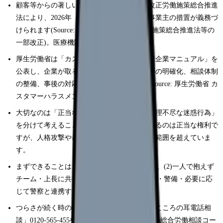
顧客等からの著しい迷惑行為への対策は、改正労働施策総合推進
法により、2026年（令和8年）10月1日から事業主の措置が義務づ
けられます(Source: 厚生労働省 令和7年労働施策総合推進法等の
一部改正)。医療機関も対象となり得ます。
厚生労働省は「カスタマーハラスメント対策企業マニュアル」を
公表し、企業が取るべき対応の枠組み（方針の明確化、相談体制
の整備、事後の対応など）を示しています(Source: 厚生労働省 カ
スタマーハラスメント対策企業マニュアル)。
大切なのは「正当な苦情・要望」と「過剰・理不尽な迷惑行為」
を分けて考えることです。説明や改善を求めるのは正当な権利で
すが、人格攻撃や暴力、長時間の拘束はその範囲を超えていま
す。
まずできることは、(1)起きた事実を記録する、(2)一人で抱えず
チーム・上長に共有する、(3)複数対応や事務・警備・必要に応
じて警察と連携する、の3つです。
つらさが続く時の相談先として、働く人の「こころの耳電話相
談」0120-565-455や、各都道府県労働局などの総合労働相談コー