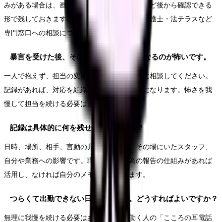
みがある場合は、画面のスクリーンショットなど後から確認できる
形で残しておきます。悪質な中傷は、職場や弁護士・法テラスなど
専門窓口への相談につなげられます。
暴言を受けた後、その患者さんの担当になるのが怖いです。
一人で抱えず、担当の変更や複数対応を上長に相談してください。
記録があれば、対応を組織として見直す根拠になります。怖さを我
慢して担当を続ける必要はありません。
記録は具体的に何を残せばよいですか？
日時、場所、相手、言動の具体的な内容、その場にいたスタッフ、
自分や業務への影響です。職場に迷惑行為の報告の仕組みがあれば
活用し、なければ自分のメモとして残します。
つらくて出勤できない日があります。どうすればよいですか？
無理に我慢を続ける必要はありません。働く人の「こころの耳電話