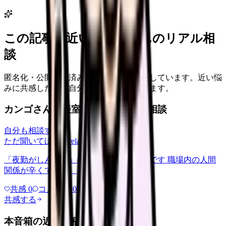
この記事に近い看護師さんのリアル相
談
匿名化・公開承認済みの本音だけを表示しています。近い悩
みに共感したり、自分の状況を投稿できます。
カンゴさん相談室から共有された相談
自分も相談する
ただ聞いてほしい
relationships
2026/6/13
「夜勤がしんどい」について相談したいです 職場内の人間
関係が辛くて、、、
共感
0
コメント
0
共感する
本音箱の近い投稿