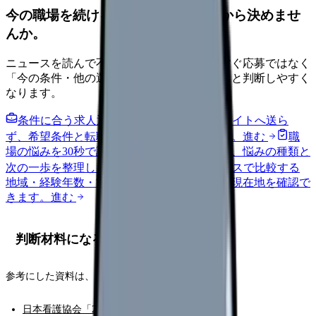
今の職場を続けるか、条件を比べてから決めませ
んか。
ニュースを読んで不安が強くなった時は、すぐ応募ではなく
「今の条件・他の選択肢・相談先」を分けると判断しやすく
なります。
条件に合う求人通知を受け取る
外部転職サイトへ送ら
ず、希望条件と転職時期を自社で預かります。
進む
職
場の悩みを30秒で診断
辞めるべきか迷う前に、悩みの種類と
次の一歩を整理します。
進む
給料コンパスで比較する
地域・経験年数・施設形態から、今の給料の現在地を確認で
きます。
進む
判断材料になるデータ
参考にした資料は、以下の通りです。
日本看護協会「2025年 看護職員実態調査」結果