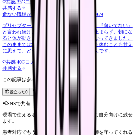
共感
35
コメント
2
共感する
危ない職場か判断してほしい
harassment
2026/6/9
プリセプターから毎日のように『辞めれば』『向いてない』
と言われ続け、最近は職場が近づくと涙が止まらず、朝にな
ると体が動きません。食事も喉を通らなくなってきました。
このままでは壊れてしまう気がします。でも休むことも甘え
に思えて、どうすればいいのか分からないんです。
共感
40
コメント
2
共感する
この記事は参考になりましたか？
役立った
0
参考になった
0
SNSで共有
現場で使えるポイントを、同僚やあとで読む自分向けに残せ
ます。
患者対応でもう限界かもと思ったら。看護師を守ってくれる