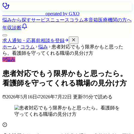
はたらく看護師さん
operated by GXO
悩みから探す
サービス
ニュース
コラム
本音箱
医療機関の方へ
年収診断
求人通知・応募前相談を登録
ホーム
コラム
悩み
患者対応でもう限界かもと思った
ら。看護師を守ってくれる職場の見分け方
悩み
患者対応でもう限界かもと思ったら。
看護師を守ってくれる職場の見分け方
2026年5月16日
2026年7月22日
更新
5
分で読める