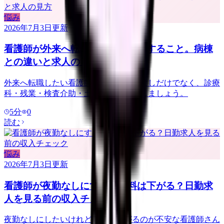
悩み
2026年7月3日
更新
看護師が外来へ転職する前に確認すること。病棟
との違いと求人の見方
外来へ転職したい看護師さんへ。夜勤なしだけでなく、診療
科・残業・検査介助・土曜勤務を確認しましょう。
5
分
0
読む
悩み
2026年7月3日
更新
看護師が夜勤なしにすると給料は下がる？日勤求
人を見る前の収入チェック
夜勤なしにしたいけれど給料が下がるのが不安な看護師さん