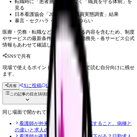
転職時に「患者層」だけでなく「職員を守る体制」を
見る
日本看護協会「2025年 看護職員実態調査」結果
暴言・セクハラ・クレームがつらい
医療・労務・転職など判断に影響する内容を含むため、制度
やサービスの最新条件は公的機関・勤務先・各サービス公式
情報もあわせて確認してください。
SNSで共有
現場で使えるポイントを、同僚やあとで読む自分向けに残せ
ます。
Xに投稿
LINE
共有
投稿文コピー
この記事の目次
16
項目
同じ場面で開かれている記事
看護師が外来へ転職する前に確認すること。病棟と
の違いと求人の見方
看護師が夜勤なしにすると給料は下がる？日勤求人