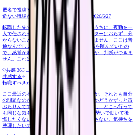
匿名で投稿する
危ない職場か判断してほしい
career-growth
2026/6/27
転職した先で、入職して二ヶ月も経たないうちに、夜勤を一
人で任されそうになっています。プリセプターはおらず、分
からないことを聞ける相手も日によっていません。ここは普
通なんでしょうか。 前の職場はもっと段階を踏んでいたの
で、感覚が麻痺しているのか自分が甘いのか、判断がつきま
せん。これは危ない環境なのか…
共感
36
コメント
2
共感する
転職すべきか知りたい
other
2026/6/26
ここ最近の不調が、職場の環境のせいなのか、それとも自分
の問題なのか切り分けられず、転職すべきかどうかずっと宙
ぶらりんです。辞めれば楽になる気もするし、どこへ行って
も同じな気もして、決め手がありません。 勢いで動いて後
悔したくないけれど、このまま留まる根拠もない。気持ちを
整理したいので、判断材料の集…