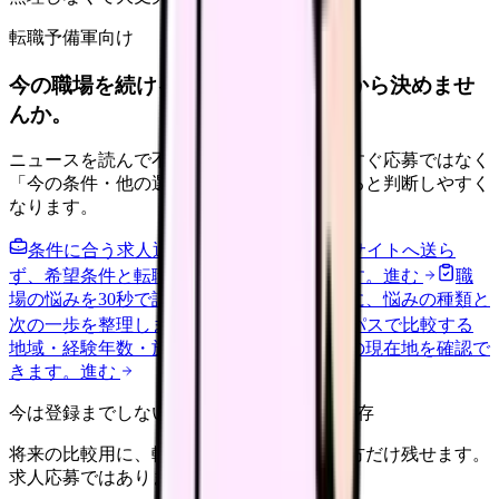
転職予備軍向け
今の職場を続けるか、条件を比べてから決めませ
んか。
ニュースを読んで不安が強くなった時は、すぐ応募ではなく
「今の条件・他の選択肢・相談先」を分けると判断しやすく
なります。
条件に合う求人通知を受け取る
外部転職サイトへ送ら
ず、希望条件と転職時期を自社で預かります。
進む
職
場の悩みを30秒で診断
辞めるべきか迷う前に、悩みの種類と
次の一歩を整理します。
進む
給料コンパスで比較する
地域・経験年数・施設形態から、今の給料の現在地を確認で
きます。
進む
今は登録までしない人向け: 希望条件だけ保存
将来の比較用に、転職時期と気になる働き方だけ残せます。
求人応募ではありません。