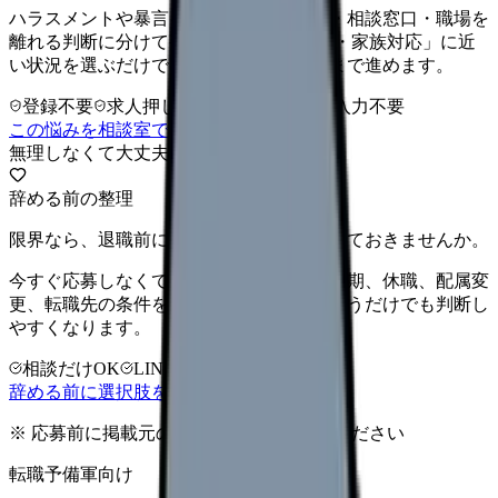
ハラスメントや暴言を、身の安全・記録・相談窓口・職場を
離れる判断に分けて整理します。 「患者・家族対応」に近
い状況を選ぶだけで、次に確認することまで進めます。
登録不要
求人押し売りなし
病院名は入力不要
この悩みを相談室で整理する
無理しなくて大丈夫
辞める前の整理
限界なら、退職前に次の逃げ道だけ確保しておきませんか。
今すぐ応募しなくても大丈夫です。退職時期、休職、配属変
更、転職先の条件を第三者に整理してもらうだけでも判断し
やすくなります。
相談だけOK
LINE相談OK
完全無料
辞める前に選択肢を確認する
※ 応募前に掲載元の最新情報を確認してください
転職予備軍向け