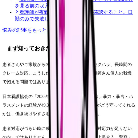
を見る前の収入チェック
看護師が夜勤なし求人を探す前に確認すること。日
勤のみで失敗しない見方
悩み
の記事をもっと見る
まず知っておきたいこと
患者さんやご家族からの暴言、威圧的な態度、セクハラ、長時間の
クレーム対応。こうした患者対応の負担は、看護師さん個人の我慢
で抱える問題ではありません。
日本看護協会の「2025年 看護職員実態調査」では、暴力・暴言・ハ
ラスメントの経験が49.3％とされています。職場がどう守ってくれる
かは、働き続けやすさを左右する重要な条件です。
患者対応がつらい時に確認したいのは、「自分の対応力が足りない
のか」ではありません。職場が複数対応、記録、上長介入、警察・