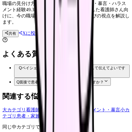
職場の見分け方 日本看護協会調査では暴力・暴言・ハラス
メント経験49.3％。患者・家族対応に疲弊した看護師さん向
けに、今の職場で確認すべきことと職場選びの視点を解説し
ます。
Xに投稿
LINE
共有
投稿文コピー
よくある質問
Q
ペイシェントハラスメントは転職理由として伝えてよいです
か？
Q
面接で患者対応リスクをどう聞けばよいですか？
関連する悩みカテゴリ
大カテゴリ
看護師の悩み
中カテゴリ
ハラスメント・暴言
小カ
テゴリ
患者・家族対応
同じ中カテゴリで見る