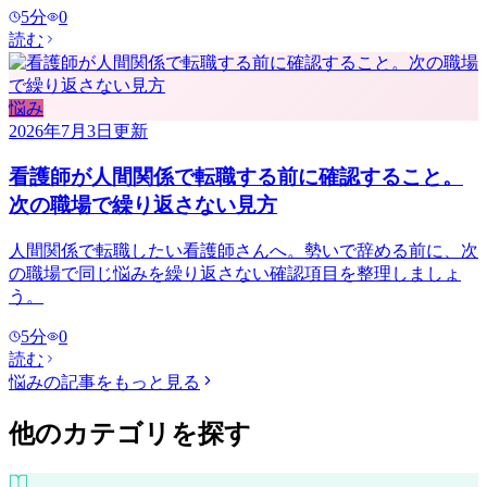
5
分
0
読む
悩み
2026年7月3日
更新
看護師が人間関係で転職する前に確認すること。
次の職場で繰り返さない見方
人間関係で転職したい看護師さんへ。勢いで辞める前に、次
の職場で同じ悩みを繰り返さない確認項目を整理しましょ
う。
5
分
0
読む
悩み
の記事をもっと見る
他のカテゴリを探す