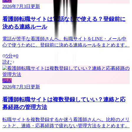
悩み
2026年7月3日
更新
看護師転職サイトは電話なしで使える？登録前に
決める連絡ルール
電話が苦手な看護師さんへ。転職サイトをLINE・メール中
心で使うために、登録前に決める連絡ルールをまとめます。
5
分
0
読む
悩み
2026年7月3日
更新
看護師転職サイトは複数登録していい？連絡と応
募経路の管理方法
転職サイトを複数登録するか迷う看護師さんへ。比較のメリ
ットと、連絡・応募経路で疲れない管理方法をまとめます。