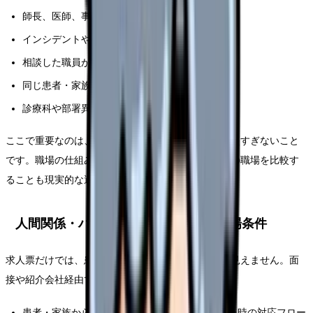
師長、医師、事務、警備が介入する基準があるか
インシデントやハラスメント記録を残せるか
相談した職員が責められない文化があるか
同じ患者・家族への次回対応が共有されるか
診療科や部署異動でリスクを下げられるか
ここで重要なのは、「自分が我慢すれば済む」と考えすぎないこと
です。職場の仕組みとして改善が難しい場合は、別の職場を比較す
ることも現実的な選択肢になります。
人間関係・ハラスメントで見るべき職場条件
求人票だけでは、患者対応や管理者の守り方までは見えません。面
接や紹介会社経由で、次の点を確認してください。
患者・家族からの暴言、暴力、セクハラがあった時の対応フロー