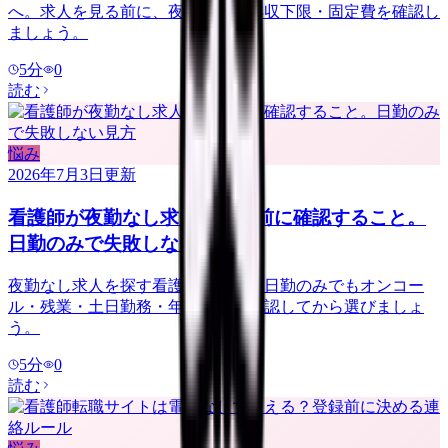
へ。求人を見る前に、夜勤手当・年収下限・固定費を確認し
ましょう。
5
分
0
読む
悩み
2026年7月3日
更新
看護師が夜勤なし求人を探す前に確認すること。
日勤のみで失敗しない見方
夜勤なし求人を探す看護師さんへ。日勤のみでもオンコー
ル・残業・土日勤務・年収低下を確認してから選びましょ
う。
5
分
0
読む