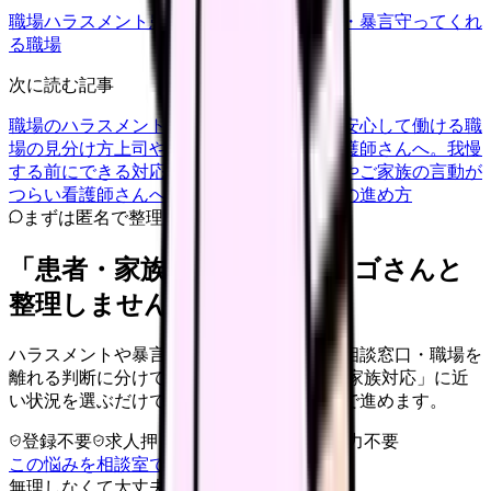
職場ハラスメント
患者・家族対応
カスハラ・暴言
守ってくれ
る職場
次に読む記事
職場のハラスメントに悩む看護師さんへ。安心して働ける職
場の見分け方
上司や先輩の言動がつらい看護師さんへ。我慢
する前にできる対応と相談の手順
患者さんやご家族の言動が
つらい看護師さんへ。一人で抱えない対応の進め方
まずは匿名で整理
「患者・家族対応」を、カンゴさんと
整理しませんか。
ハラスメントや暴言を、身の安全・記録・相談窓口・職場を
離れる判断に分けて整理します。 「患者・家族対応」に近
い状況を選ぶだけで、次に確認することまで進めます。
登録不要
求人押し売りなし
病院名は入力不要
この悩みを相談室で整理する
無理しなくて大丈夫