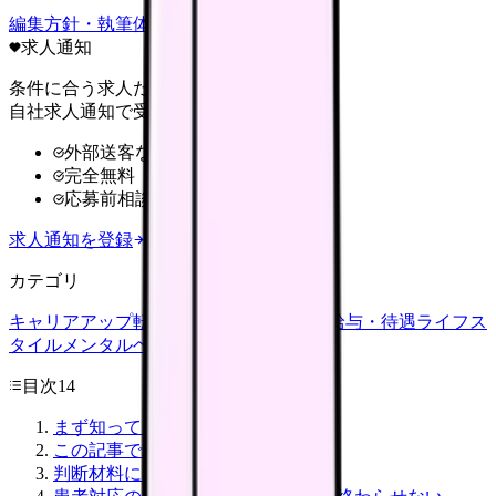
編集方針・執筆体制・監修体制を見る
求人通知
条件に合う求人だけ
自社求人通知で受け取る
外部送客なし
完全無料
応募前相談OK
求人通知を登録
カテゴリ
キャリアアップ
転職ガイド
悩み
職場環境
給与・待遇
ライフス
タイル
メンタルヘルス
看護師
目次
14
まず知っておきたいこと
この記事でわかること
判断材料になるデータ