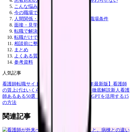
患者対応のつらさを、個人の我慢で終わらせない
こんな悩みがある看護師さんへ
今の職場で確認すべきこと
人間関係・ハラスメントで見るべき職場条件
面接・見学で聞きたいこと
転職で解決しやすいこと
転職だけでは解決しにくいこと
相談前に整理しておきたいこと
まとめ
よくある質問
参考資料
人気記事
看護師転職サイトランキングTOP5【2026年最新版】
看護師
の賃上げはいくら？2026年度の最新情報を徹底解説
新人看護
師あるある50選【共感必至】
看護師がChatGPTを活用する15
の方法
関連記事