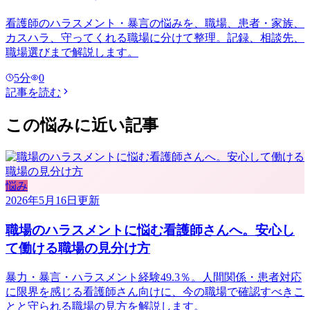
看護師のハラスメント・暴言の悩みを、職場、患者・家族、
カスハラ、守ってくれる職場に分けて整理。記録、相談先、
職場選びまで解説します。
5
分
0
記事を読む
この悩みに近い記事
悩み
2026年5月16日
更新
職場のハラスメントに悩む看護師さんへ。安心し
て働ける職場の見分け方
暴力・暴言・ハラスメント経験49.3％。人間関係・患者対応
に限界を感じる看護師さん向けに、今の職場で確認すべきこ
とと守られる職場の見方を解説します。