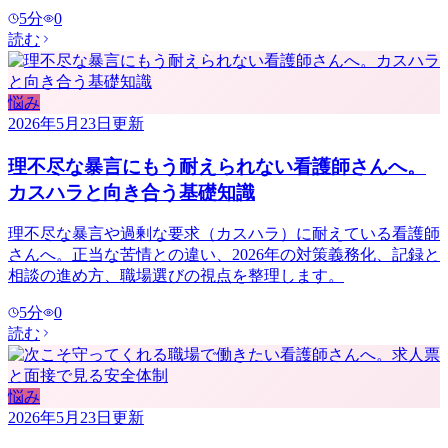
5
分
0
読む
悩み
2026年5月23日
更新
理不尽な暴言にもう耐えられない看護師さんへ。
カスハラと向き合う基礎知識
理不尽な暴言や過剰な要求（カスハラ）に耐えている看護師
さんへ。正当な苦情との違い、2026年の対策義務化、記録と
相談の進め方、職場選びの視点を整理します。
5
分
0
読む
悩み
2026年5月23日
更新