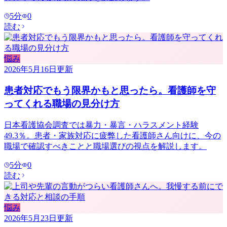
5
分
0
読む
悩み
2026年5月16日
更新
患者対応でもう限界かもと思ったら。看護師を守
ってくれる職場の見分け方
日本看護協会調査では暴力・暴言・ハラスメント経験
49.3％。患者・家族対応に疲弊した看護師さん向けに、今の
職場で確認すべきことと職場選びの視点を解説します。
5
分
0
読む
悩み
2026年5月23日
更新