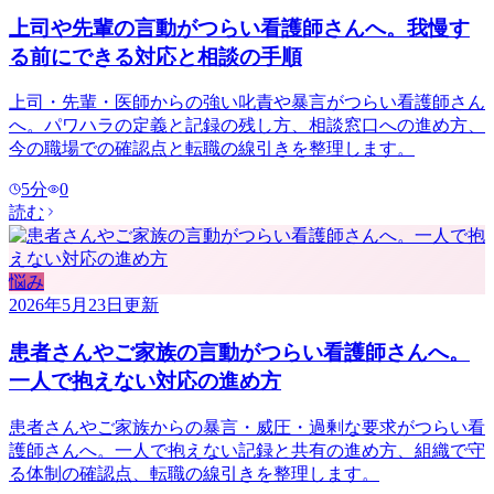
上司や先輩の言動がつらい看護師さんへ。我慢す
る前にできる対応と相談の手順
上司・先輩・医師からの強い叱責や暴言がつらい看護師さん
へ。パワハラの定義と記録の残し方、相談窓口への進め方、
今の職場での確認点と転職の線引きを整理します。
5
分
0
読む
悩み
2026年5月23日
更新
患者さんやご家族の言動がつらい看護師さんへ。
一人で抱えない対応の進め方
患者さんやご家族からの暴言・威圧・過剰な要求がつらい看
護師さんへ。一人で抱えない記録と共有の進め方、組織で守
る体制の確認点、転職の線引きを整理します。