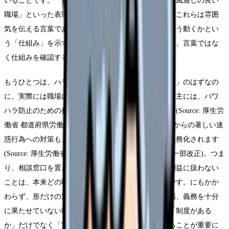
いることです。「アットホーム」「人間関係良好」「風通しの良い
職場」といった表現は、ほとんどの法人が使います。これらは雰囲
気を伝える言葉であって、相談が起きた時に職場がどう動くかとい
う「仕組み」を示すものではありません。だからこそ、言葉ではな
く仕組みを確認する必要があります。
もうひとつは、ハラスメントへの対応が「あって当然」のはずなの
に、実際には職場によって差が大きいことです。事業主には、パワ
ハラ防止のための措置が法律で義務づけられています(Source: 厚生労
働省 都道府県労働局リーフレット)。さらに、顧客等からの著しい迷
惑行為への対策も、2026年10月から事業主の措置が義務化されます
(Source: 厚生労働省 令和7年労働施策総合推進法等の一部改正)。つま
り、相談窓口を置き、対応方針を定め、相談者を不利益に扱わない
ことは、本来どの職場も備えているべき最低ラインです。にもかか
わらず、形だけの窓口で実際には機能していない職場、義務を十分
に果たせていない職場も存在します。だからこそ、「制度がある
か」だけでなく「実際に機能しているか」を確かめることが重要に