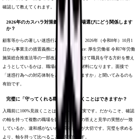
確認して教えてくれます。
2026年のカスハラ対策義務化は、職場選びにどう関係します
か？
顧客等からの著しい迷惑行為への対策が、2026年（令和8年）10月1
日から事業主の措置義務になります(Source: 厚生労働省 令和7年労働
施策総合推進法等の一部改正)。これに向けて職員を守る方針を整え
ようとしているかは、職場の姿勢を見る材料になります。面接で
「迷惑行為への対応体制をどう整えていますか」と聞いてみるのも
有効です。
完璧に「守ってくれる職場」を見抜くことはできますか？
入職前に100%見抜くことは難しいのが現実です。だからこそ、確認
の軸を持って複数の職場を比較し、面接の答えと見学の実態が一致
しているか、違和感がないかを見ることが大切です。完璧を求める
より、軸を持って比べることが現実的です。