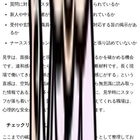
質問に対して、スタッフが委縮せずに答えられているか
新人や中途入職者が孤立せず、声をかけられているか
受付や玄関に、職員への迷惑行為に毅然と対応する旨の掲示があ
るか
ナースステーションの雰囲気が、ピリピリと張り詰めていないか
見学は、面接の答えと現場の実態が一致しているかを確かめる機会
です。違和感を覚えたら、その感覚も大切な判断材料です。長く現
場で働いてきた看護師さんの「なんとなく嫌な感じがする」という
直感は、空気の張り詰め方やスタッフの表情から無意識に読み取っ
た情報であることが多く、軽視できません。逆に、見学時にスタッ
フが落ち着いて働き、質問にも自分の言葉で答えてくれる職場は、
心理的な安全が保たれているサインと考えられます。
チェックリストとして使う
ここまでの確認項目を、自分用のチェックリストとして整理してお