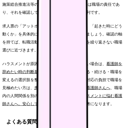
施策総合推進法等の一部改正)。職員を守ることは職場の責任であ
り、それを確認して選ぶのはあなたの当然の権利です。
求人票の「アットホーム」という言葉ではなく、「起きた時にどう
動くか」を具体的に説明できる職場かを確認しましょう。確認の軸
を持てば、転職活動の不安は減り、同じつらさを繰り返さない職場
選びに近づきます。
ハラスメントが原因で「辞めたい」気持ちが強い場合は、
看護師を
辞めたい時の判断基準
もあわせて読むと、辞める・続ける・職場を
変えるの選択肢を整理しやすくなります。患者対応の負担で職場を
見極めたい方は、
患者対応で限界かもと思った看護師さんへ
、職場
内の人間関係を別の角度から見たい方は、
ハラスメントに悩む看護
師さんへ。安心して働ける職場の見分け方
も参考になります。
よくある質問