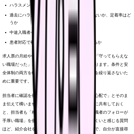
ハラスメントや迷惑行為への対応フロー
過去にハラスメントを理由とした退職が多くないか、定着率はど
うか
中途入職者へのフォロー体制
患者対応で複数対応や上長介入が機能しているか
求人票の月給や年収だけで判断すると、入職後に「守ってもらえな
い職場だった」というミスマッチが起きやすくなります。条件と安
全体制の両方を確認して選ぶことが、同じつらさを繰り返さないた
めに重要です。
担当者に確認を依頼する時は、「ハラスメントが心配で」とそのま
ま伝えて構いません。前の職場でのつらさを正直に共有しておく
と、担当者も「相談体制が整った職場」「中途入職者のフォローが
手厚い職場」を優先的に探してくれます。聞きにくいと感じる質問
ほど、紹介会社を間に入れて確認してもらうことで、自分が直接尋