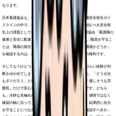
なります。
日本看護協会も、看護職の健康と安全に配慮した労働安全衛生ガイ
ドラインの中で、暴力やハラスメントを職場が取り組むべき安全衛
生上の課題として位置づけています(Source: 日本看護協会「看護職の
健康と安全に配慮した労働安全衛生ガイドライン」)。職員を守るこ
とは、職場の責任です。あなたが「守ってもらえる職場かどうか」
を確認するのは、わがままでも過剰でもなく、当然の権利です。
そしてもうひとつ、見えにくさを生むのが、過去のつらい経験が判
断をゆがめてしまうことです。一度ひどい目に遭うと、「どうせ次
もダメだろう」と最初から諦めてしまったり、逆に「優しそうな雰
囲気」だけで安心して飛びついてしまったりしがちです。どちら
も、冷静な見極めからは遠ざかります。だからこそ、感情ではなく
確認の軸に沿って、淡々とチェックしていく姿勢が、結果的に自分
を守ることにつながります。過去の経験は、「何を確認すべきか」