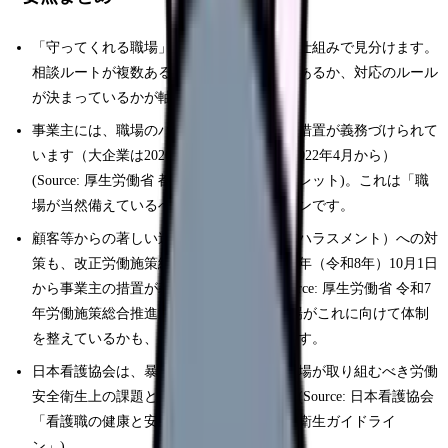
「守ってくれる職場」は雰囲気ではなく、仕組みで見分けます。
相談ルートが複数あるか、記録する文化があるか、対応のルール
が決まっているかが軸です。
事業主には、職場のパワハラ防止のための措置が義務づけられて
います（大企業は2020年6月、中小企業は2022年4月から）
(Source: 厚生労働省 都道府県労働局リーフレット)。これは「職
場が当然備えているべき体制」の最低ラインです。
顧客等からの著しい迷惑行為（カスタマーハラスメント）への対
策も、改正労働施策総合推進法により2026年（令和8年）10月1日
から事業主の措置が義務づけられます(Source: 厚生労働省 令和7
年労働施策総合推進法等の一部改正)。職場がこれに向けて体制
を整えているかも、見極めの材料になります。
日本看護協会は、暴力やハラスメントを職場が取り組むべき労働
安全衛生上の課題として位置づけています(Source: 日本看護協会
「看護職の健康と安全に配慮した労働安全衛生ガイドライ
ン」)。