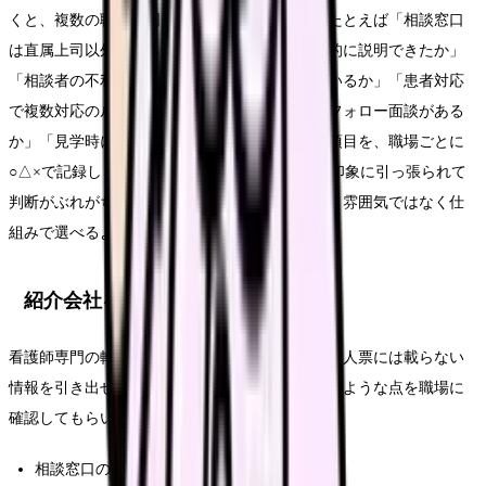
くと、複数の職場を同じ基準で比べられます。たとえば「相談窓口
は直属上司以外にあるか」「対応フローを具体的に説明できたか」
「相談者の不利益取り扱い禁止が明文化されているか」「患者対応
で複数対応のルールがあるか」「中途入職者のフォロー面談がある
か」「見学時に違和感はなかったか」といった項目を、職場ごとに
○△×で記録します。記憶だけに頼ると、面接の印象に引っ張られて
判断がぶれがちです。書き出して比べることで、雰囲気ではなく仕
組みで選べるようになります。
紹介会社を使うときの確認ポイント
看護師専門の転職紹介サービスを使う場合は、求人票には載らない
情報を引き出せるのが強みです。担当者に、次のような点を職場に
確認してもらいましょう。
相談窓口の有無と、実際に使われているか