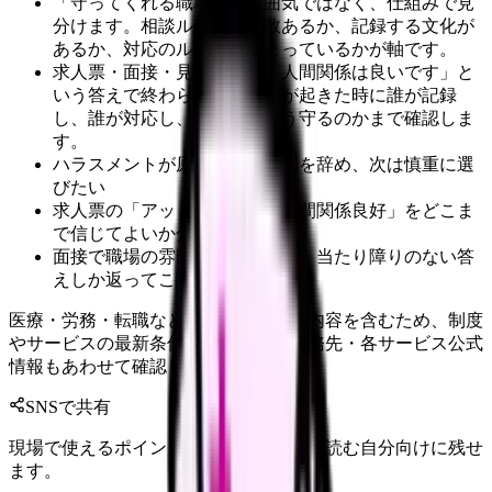
「守ってくれる職場」は雰囲気ではなく、仕組みで見
分けます。相談ルートが複数あるか、記録する文化が
あるか、対応のルールが決まっているかが軸です。
求人票・面接・見学では、「人間関係は良いです」と
いう答えで終わらせず、相談が起きた時に誰が記録
し、誰が対応し、相談者をどう守るのかまで確認しま
す。
ハラスメントが原因で前の職場を辞め、次は慎重に選
びたい
求人票の「アットホーム」「人間関係良好」をどこま
で信じてよいか分からない
面接で職場の雰囲気を聞いても、当たり障りのない答
えしか返ってこない
医療・労務・転職など判断に影響する内容を含むため、制度
やサービスの最新条件は公的機関・勤務先・各サービス公式
情報もあわせて確認してください。
SNSで共有
現場で使えるポイントを、同僚やあとで読む自分向けに残せ
ます。