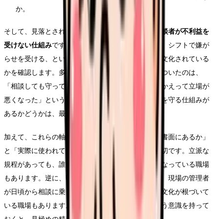
か。
そして、見落とされがちですが最も重要なのが、
相談者が不利益を
受けない仕組み
です。相談したことで評価が下がる、シフトで嫌が
らせを受ける、といったことが起きない仕組みが明文化されている
かを確認します。多くの看護師さんが前の職場で傷ついたのは、
「相談しても守ってもらえなかった」「相談したらかえって立場が
悪くなった」という経験です。だからこそ、相談者を守る仕組みが
あるかどうかは、最優先で確かめたいポイントです。
加えて、これらの軸を確認する時は、「制度として書面にあるか」
と「実際に使われているか」を分けて見ることが大切です。立派な
規程があっても、誰も使ったことがなく、形だけになっている職場
もあります。逆に、明文化された規程は最低限でも、現場の管理者
が日頃から相談に乗り、すぐ複数対応に切り替える文化が根づいて
いる職場もあります。書面と実態の両面を見るという意識を持って