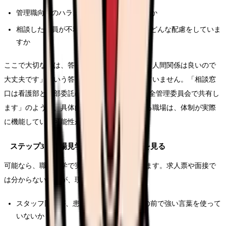
管理職向けのハラスメント研修はありますか
相談した職員が不利益を受けないために、どんな配慮をしていま
すか
ここで大切なのは、答えの「具体性」です。「人間関係は良いので
大丈夫です」という答えは、実は何も説明していません。「相談窓
口は看護部と外部委託の2つがあり、記録は安全管理委員会で共有し
ます」のように、具体的なフローを説明できる職場は、体制が実際
に機能している可能性が高いと考えられます。
ステップ3：職場見学で空気と人の動きを見る
可能なら、職場見学で実際の雰囲気を確認します。求人票や面接で
は分からないことが、現場には表れます。
スタッフ同士が、患者さんやほかの職員の前で強い言葉を使って
いないか