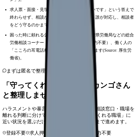
求人票・面接・見学では、「人間関係は良いです」という答えで
終わらせず、相談が起きた時に誰が記録し、誰が対応し、相談者
をどう守るのかまで確認します。
困った時に頼れる公的窓口として、各都道府県労働局などの総合
労働相談コーナー（全国378か所・無料・予約不要）、働く人の
「こころの耳電話相談」0120-565-455があります(Source: 厚生労
働省)。
まずは匿名で整理
「守ってくれる職場」を、カンゴさん
と整理しませんか。
ハラスメントや暴言を、身の安全・記録・相談窓口・職場を
離れる判断に分けて整理します。 「守ってくれる職場」に
近い状況を選ぶだけで、次に確認することまで進めます。
登録不要
求人押し売りなし
病院名は入力不要