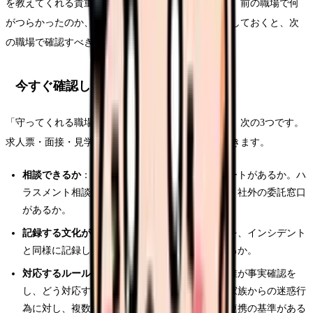
を教えてくれる貴重な手がかりとして使いましょう。前の職場で何
がつらかったのか、何があれば違ったのかを言葉にしておくと、次
の職場で確認すべき項目が具体的になります。
今すぐ確認したいポイント
「守ってくれる職場」を見分けるときの基本の軸は、次の3つです。
求人票・面接・見学で、この軸に沿って確認していきます。
相談できるか
：直属上司以外に、複数の相談ルートがあるか。ハ
ラスメント相談窓口や担当者が置かれているか。社外の委託窓口
があるか。
記録する文化があるか
：暴言・暴力・迷惑行為を、インシデント
と同様に記録し、再発防止に活かす仕組みがあるか。
対応するルールがあるか
：相談があった時に、誰が事実確認を
し、どう対応するかが決まっているか。患者・家族からの迷惑行
為に対し、複数対応や上長介入、事務・警備の連携の基準がある