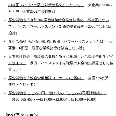
の改正（パワハラ防止対策義務化）について」
（大企業2020年6
月・中小企業2022年4月施行）
厚生労働省「令和7年 労働施策総合推進法等の一部改正につい
て」
（カスタマーハラスメント対策の措置義務・2026年10月1日
施行）
厚生労働省 あかるい職場応援団「パワーハラスメントとは」
（3
要素・6類型・適正な業務指導は該当しない旨）
日本看護協会「看護職の健康と安全に配慮した労働安全衛生ガイ
ドライン」
（暴力・ハラスメントを職場の安全衛生課題として位
置づけ）
厚生労働省「総合労働相談コーナーのご案内」
（全国378か所・
無料・予約不要）
厚生労働省 こころの耳「働く人の『こころの耳電話相談』」
（0120-565-455・平日17:00〜22:00／土日10:00〜16:00）
次のアクション