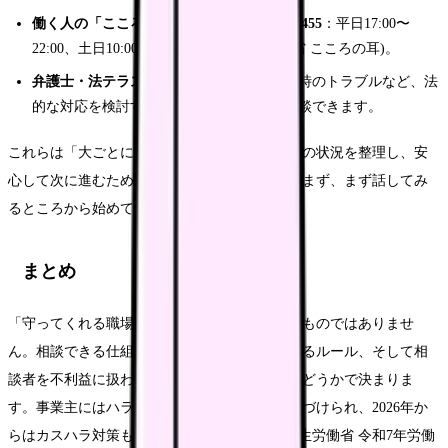
働く人の「こころの耳電話相談」0120-565-455
：平日17:00〜
22:00、土日10:00〜16:00(Source: 厚生労働省 こころの耳)。
弁護士・法テラス
：前職での未払いや退職時のトラブルなど、法
的な対応を検討する段階なら、専門家へ相談できます。
これらは「大ごとにする」ためではなく、自分の状況を整理し、安
心して次に進むための入口です。一人で抱え込まず、まず話してみ
るところから始めてください。
まとめ
「守ってくれる職場」は、雰囲気や運で決まるものではありませ
ん。相談できる仕組み、記録する文化、対応するルール、そして相
談者を不利益に扱わない仕組みが整っているかどうかで決まりま
す。事業主にはハラスメント防止の措置が義務づけられ、2026年か
らはカスハラ対策も義務化されます(Source: 厚生労働省 令和7年労働