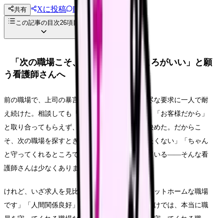
Xに投稿
LINE
共有
投稿文コピー
この記事の目次
26
項目
「次の職場こそ、守ってくれるところがいい」と願
う看護師さんへ
前の職場で、上司の暴言や患者さんからの理不尽な要求に一人で耐
え続けた。相談しても「あなたにも原因がある」「お客様だから」
と取り合ってもらえず、心がすり減って退職を決めた。だからこ
そ、次の職場を探すときは「もう同じ思いはしたくない」「ちゃん
と守ってくれるところで働きたい」と強く思っている——そんな看
護師さんは少なくありません。
けれど、いざ求人を見比べると、どの法人も「アットホームな職場
です」「人間関係良好」と書いています。それだけでは、本当に職