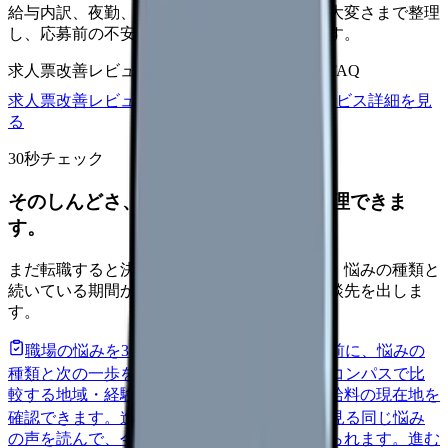
給与内訳、夜勤、休日、教育、職場の正直な大変さまで整理
し、応募前の不安を減らす求人票へ改善します。
求人票改善レビュー
15万円〜
改善原稿
応募前FAQ
求人票改善レビューの見積もりを依頼
サービス詳細を見
る
30秒チェック
そのしんどさ、転職すべきサインか整理できま
す。
まだ転職すると決めていなくても大丈夫です。悩みの種類と
続いている期間から、次に見るべき記事と相談先を出しま
す。
職場の悩みを30秒で診断
辞めるべきか迷う前に、悩みの
種類と次の一歩を整理します。
進む
給料コンパスで比
較する
地域・経験年数・施設形態から、今の給料の現在地を
確認できます。
進む
匿名掲示板で本音を見る
同じ悩み
の声を読んで、今の職場だけの問題か確かめられます。
進む