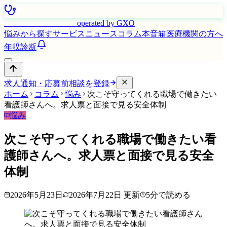
はたらく看護師さん
operated by GXO
悩みから探す
サービス
ニュース
コラム
本音箱
医療機関の方へ
年収診断
求人通知・応募前相談を登録
ホーム
コラム
悩み
次こそ守ってくれる職場で働きたい
看護師さんへ。求人票と面接で見る安全体制
悩み
次こそ守ってくれる職場で働きたい看
護師さんへ。求人票と面接で見る安全
体制
2026年5月23日
2026年7月22日
更新
5
分で読める