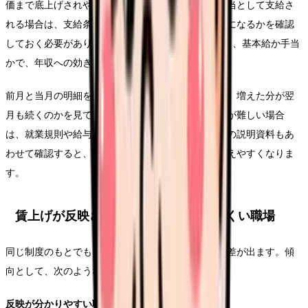
価まで底上げされやすくなります。一方、新設の手当として支給さ
れる場合は、支給条件、終了時期、賞与算定の対象になるかを確認
しておく必要があります。同じ「月○円アップ」でも、基本給か手当
かで、年収への効き方は変わります。
前月と当月の明細を並べ、増えた項目がどれなのか、増えた分が翌
月も続くのかを見てください。給与明細単独で判断が難しい場合
は、就業規則や給与規程の改定通知、賃金改善計画の説明資料もあ
わせて確認すると、一時的なのか恒常的なのかが見えやすくなりま
す。
賃上げが反映されやすい職場・されにくい職場
同じ制度のもとでも、反映のされ方は職場によって差が出ます。傾
向として、次のような違いがあります。
反映が分かりやすい職場の特徴