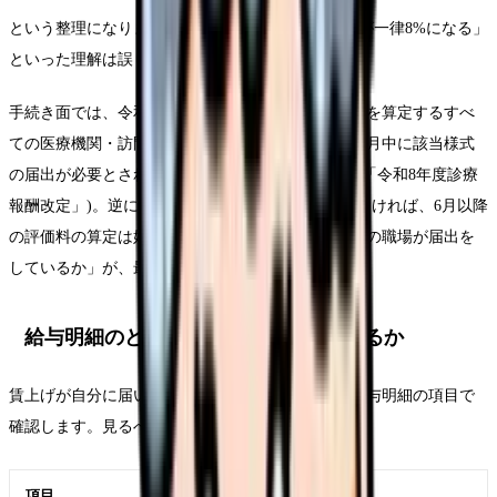
という整理になります。「6月から看護師の賃上げが一律8%になる」
といった理解は誤りです。
手続き面では、令和8年6月からベースアップ評価料を算定するすべ
ての医療機関・訪問看護ステーションは、令和8年5月中に該当様式
の届出が必要とされています(Source: 日本看護協会「令和8年度診療
報酬改定」)。逆に言えば、勤務先が届出をしていなければ、6月以降
の評価料の算定は始まりません。だからこそ「自分の職場が届出を
しているか」が、最初の確認ポイントになります。
給与明細のどこを見れば、反映が分かるか
賃上げが自分に届いているかは、制度名ではなく給与明細の項目で
確認します。見るべきは次の5つです。
項目
見る理由