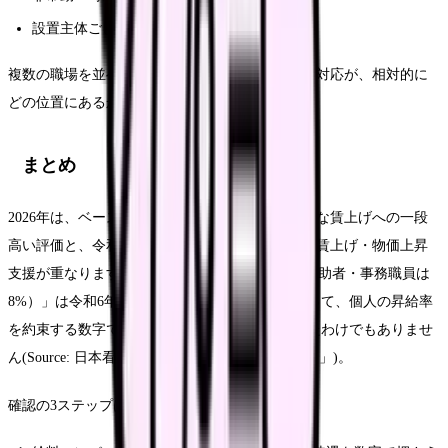
設置主体ごとの給与水準と、賃上げの継続性
複数の職場を並べることで、いまの職場の賃上げ対応が、相対的に
どの位置にあるかが見えてきます。
まとめ
2026年は、ベースアップ評価料の見直し（継続的な賃上げへの一段
高い評価と、令和8年5月の届出）と、施設単位の賃上げ・物価上昇
支援が重なります。ただし基準の「5.5%（看護補助者・事務職員は
8%）」は令和6年3月比の賃上げ水準の基準であって、個人の昇給率
を約束する数字ではありません。8%が新設されたわけでもありませ
ん(Source: 日本看護協会「令和8年度診療報酬改定」)。
確認の3ステップは次のとおりです。