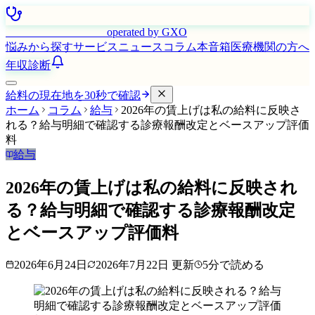
はたらく看護師さん
operated by GXO
悩みから探す
サービス
ニュース
コラム
本音箱
医療機関の方へ
年収診断
給料の現在地を30秒で確認
ホーム
コラム
給与
2026年の賃上げは私の給料に反映さ
れる？給与明細で確認する診療報酬改定とベースアップ評価
料
給与
2026年の賃上げは私の給料に反映され
る？給与明細で確認する診療報酬改定
とベースアップ評価料
2026年6月24日
2026年7月22日
更新
5
分で読める