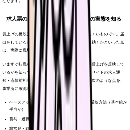
なります。
求人票の外側から、他職場の賃上げの実態を知る
賃上げの反映は、求人票の額面だけでは分かりにくいものです。届
出をしているか、基本給に入れているか、賞与に効くかといった点
は、実際に職場へ確認しないと見えてきません。
いますぐ転職を決めなくても、ほかの職場がどう賃上げを反映して
いるかを知っておくことには意味があります。当サイトの求人通
知・応募前相談では、求人票だけでは分からない次のような点を、
事業所に確認して教えてもらえます。
ベースアップ評価料の届出状況と、賃上げの反映方法（基本給か
手当か）
賞与・退職金への波及の有無
非常勤・時短・夜勤専従での扱いの違い