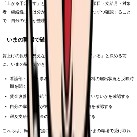
「上がる予定です」という説明だけでは、給与項目・支給月・対象
者・継続性までは分かりません。上の項目を一つずつ確認すること
で、自分の状況が整理できます。
いまの職場で確認できること
賃上げの反映が見えないとき、すぐ「損をしている」と決める前
に、いまの職場でできる確認があります。
看護部・人事・事務に、ベースアップ評価料の届出状況と反映時
期を聞く
賃金改善計画や給与規程の改定通知が出ていないかを確認する
自分の雇用形態が対象か、対象外なら理由を確認する
遡及支給や一時金の予定があるかを確認する
これらは、転職を前提にした行動ではなく、いまの職場で受け取れ