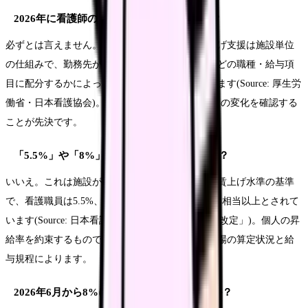
2026年に看護師の給料は必ず上がりますか？
必ずとは言えません。ベースアップ評価料や賃上げ支援は施設単位
の仕組みで、勤務先が届出をしているか、原資をどの職種・給与項
目に配分するかによって、個人への反映は変わります(Source: 厚生労
働省・日本看護協会)。給与明細で、基本給・手当の変化を確認する
ことが先決です。
「5.5%」や「8%」は、自分の昇給率ですか？
いいえ。これは施設が満たすべき令和6年3月比の賃上げ水準の基準
で、看護職員は5.5%、看護補助者・事務職員は8%相当以上とされて
います(Source: 日本看護協会「令和8年度診療報酬改定」)。個人の昇
給率を約束するものではなく、自分の昇給額は職場の算定状況と給
与規程によります。
2026年6月から8%に引き上げられたのですか？