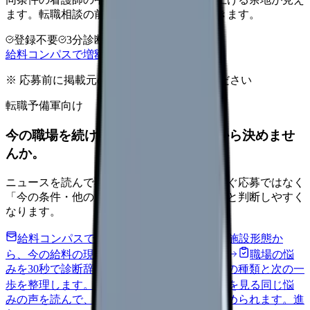
ます。転職相談の前に、まず数字で整理できます。
登録不要
3分診断
同条件で比較
給料コンパスで増額余地を確認する
※ 応募前に掲載元の最新情報を確認してください
転職予備軍向け
今の職場を続けるか、条件を比べてから決めませ
んか。
ニュースを読んで不安が強くなった時は、すぐ応募ではなく
「今の条件・他の選択肢・相談先」を分けると判断しやすく
なります。
給料コンパスで比較する
地域・経験年数・施設形態か
ら、今の給料の現在地を確認できます。
進む
職場の悩
みを30秒で診断
辞めるべきか迷う前に、悩みの種類と次の一
歩を整理します。
進む
匿名掲示板で本音を見る
同じ悩
みの声を読んで、今の職場だけの問題か確かめられます。
進