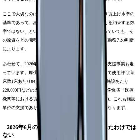
ここで大切なのは、この「5.5%」は施設が満たすべき賃上げ水準の
基準であって、あなたの基本給が今年5.5%上がることを約束する数
字ではない、という点です。施設が評価料を受け取っていても、そ
の原資をどの職種に・どの給与項目で配分するかは、勤務先の判断
によります。
あわせて、2026年は医療機関等への賃上げ・物価上昇支援事業も走
っています。厚生労働省は、病院賃上げ支援事業として使用許可病
床数1床あたり84,000円、訪問看護ステーションには1施設あたり
228,000円などの支援単価を示しています(Source: 厚生労働省「医療
機関等における賃上げ・物価上昇支援事業について」)。これも施設
単位の支援であり、個人への配分方法は施設ごとに異なります。
2026年6月の「見直し」は、8%を新設したわけでは
ない