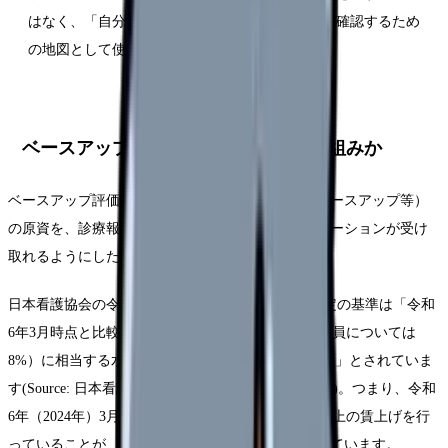
はなく、「自分の職場がどの仕組みの対象か」を確認するため
の地図として使う。
ベースアップ評価料とは、どういう仕組みか
ベースアップ評価料は、看護職員などの賃上げ（ベースアップ等）
の原資を、診療報酬として医療機関や訪問看護ステーションが受け
取れるようにした仕組みです。
日本看護協会の令和8年度改定の説明によると、算定の基準は「令和
6年3月時点と比較して、5.5%（看護補助者、事務職員については
8%）に相当する水準以上のベア等を行っていれば可」とされていま
す(Source: 日本看護協会「令和8年度診療報酬改定」)。つまり、令和
6年（2024年）3月を起点に、看護職員で5.5%相当以上の賃上げを行
っていることが、評価料を算定する側の条件になっています。