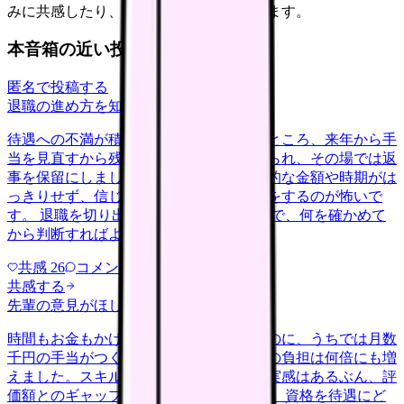
みに共感したり、自分の状況を投稿できます。
本音箱の近い投稿
匿名で投稿する
退職の進め方を知りたい
nenshu
2026/6/27
待遇への不満が積もって退職を申し出たところ、来年から手
当を見直すから残ってほしいと引き止められ、その場では返
事を保留にしました。口約束だけで具体的な金額や時期がは
っきりせず、信じて残ってまた同じ思いをするのが怖いで
す。 退職を切り出した後の引き止め交渉で、何を確かめて
から判断すればよかったのか教え…
共感
26
コメント
2
共感する
先輩の意見がほしい
nenshu
2026/6/24
時間もお金もかけて認定の資格を取ったのに、うちでは月数
千円の手当がつくだけで、係や相談対応の負担は何倍にも増
えました。スキルが現場で役立っている実感はあるぶん、評
価額とのギャップに正直もやもやします。 資格を待遇にど