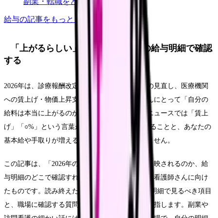
副業・転職をどう選ぶ？
給与
の記事をもっと見る
「上がるらしい」で待たず、自分の給与明細で確認
する
2026年は、診療報酬改定とベースアップ評価料の見直し、医療機関
への賃上げ・物価上昇支援が重なり、看護師さんにとって「自分の
給料は本当に上がるのか」が気になる年です。ニュースでは「賃上
げ」「○%」という言葉が並びますが、制度があることと、あなたの
基本給や手取りが増えることは、同じではありません。
この記事は、「2026年の賃上げが自分の給料に反映されるのか、給
与明細のどこで確認すればいいのか」を知りたい看護師さんに向け
たものです。読み終えたあとに、6月以降の給与明細で見るべき項目
と、職場に確認する質問が具体的になることを目指します。副業や