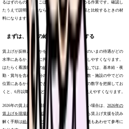
るはずのものを取りこぼしていないかを確かめる作業です。確認し
たうえで説明が曖昧なら、その事実が、他職場と比較するときの材
料になります。
まずは、自分の給料を数字で確認する
賃上げが反映されたかを判断するには、「自分のいまの待遇がどの
水準にあるか」を先に押さえておくと、比較がしやすくなります。
はたらく看護師さんの
給料コンパス（年収診断）
では、基本給・夜
勤・賞与を含めた自分の年収が、地域・経験年数・施設の中でどの
位置にあるかを確認できます。賃上げの「前」の数字を把握してお
くと、6月以降に何がどれだけ変わったのかが見えやすくなります。
2026年の賃上げを現場目線でさらに詳しく見たい場合は、
2026年の
賃上げを現場目線で確認する記事
、給与明細から賃上げ支援を読み
解く手順は
給与明細で賃上げ支援を確認する記事
もあわせて参考に