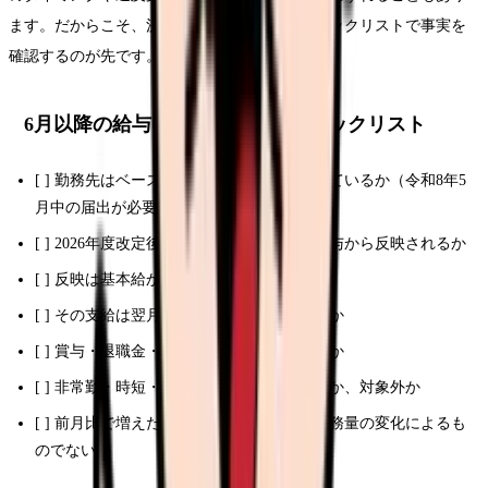
ます。だからこそ、決めつける前に、次のチェックリストで事実を
確認するのが先です。
6月以降の給与明細で確認するチェックリスト
[ ] 勤務先はベースアップ評価料の届出をしているか（令和8年5
月中の届出が必要）
[ ] 2026年度改定後の賃上げ分は、いつの給与から反映されるか
[ ] 反映は基本給か、手当か、一時金か
[ ] その支給は翌月以降も続く恒常的なものか
[ ] 賞与・退職金・残業代単価に反映されるか
[ ] 非常勤・時短・夜勤専従・パートも対象か、対象外か
[ ] 前月比で増えた項目が、夜勤回数など勤務量の変化によるも
のでないか