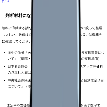
む
判断材料になる一次情報
給料に直結する話なので、根拠は公的な一次情報だけに絞って整理
しました。数値は公表時点のもので、自分の職場での扱いは勤務先
に確認してください。
厚生労働省「医療機関等における賃上げ・物価上昇支援事業につ
いて」
（病院・診療所・訪問看護ステーションへの支援単価）
日本看護協会「令和8年度診療報酬改定」
（ベースアップ評価料
の見直しと届出）
中央社会保険医療協議会「令和8年度診療報酬改定 個別改定項目
について」（厚生労働省）
改定率や支援単価は、「自分がいくら上がるか」を表す数字で