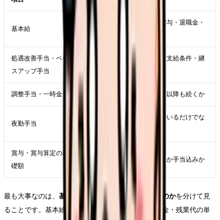
賃上げが土台に乗ったか。賞与・退職金・
基本給
残業代単価に波及しやすい
処遇改善手当・ベー
手当として別支給か。名称・支給条件・継
スアップ手当
続性を確認
調整手当・一時金
一時的な扱いでないか。翌月以降も続くか
夜勤回数が増えて高く見えているだけでな
夜勤手当
いか
賞与・賞与算定の基
年収に効くか。基本給ベースか手当込みか
礎額
最も大事なのは、
基本給に入ったのか、手当で出たのか
を分けて見
ることです。基本給に組み込まれると、賞与・退職金・残業代の単