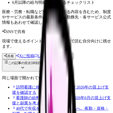
6月以降の給与明細で確認するチェックリスト
医療・労務・転職など判断に影響する内容を含むため、制度
やサービスの最新条件は公的機関・勤務先・各サービス公式
情報もあわせて確認してください。
SNSで共有
現場で使えるポイントを、同僚やあとで読む自分向けに残せ
ます。
Xに投稿
LINE
共有
投稿文コピー
この記事の目次
19
項目
同じ場面で開かれている記事
訪問看護に移ると給料は上がる？2026年の賃上げ支
援を確認する
看護師の給料は本当に上がる？2026年6月の賃上げ支
援と副業を考える前に見ること
40代で年収を上げたい看護師さんへ。夜勤・資格・