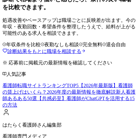
を比較できます。
処遇改善やベースアップは職場ごとに反映差が出ます。今の
年収・夜勤回数・希望条件を整理したうえで、給料が上がる
可能性のある求人を相談できます。
年収条件を比較
夜勤なしも相談
完全無料
退会自由
診断結果をもとに職場を相談する
※ 応募前に掲載元の最新情報を確認してください
人気記事
看護師転職サイトランキングTOP5【2026年最新版】
看護師
の賃上げはいくら？2026年度の最新情報を徹底解説
新人看護
師あるある50選【共感必至】
看護師がChatGPTを活用する15
の方法
はたらく看護師さん編集部
看護師専門メディア