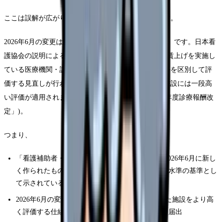
ここは誤解が広がりやすいので、はっきり整理します。
2026年6月の変更は、ベースアップ評価料の「見直し」です。日本看
護協会の説明によると、令和7年度以前から継続的に賃上げを実施し
ている医療機関・訪問看護ステーションと、それ以外を区別して評
価する見直しが行われ、継続的に賃上げをしてきた施設には一段高
い評価が適用されます(Source: 日本看護協会「令和8年度診療報酬改
定」)。
つまり、
「看護補助者・事務職員は8%」という基準は、2026年6月に新し
く作られたものではなく、令和6年3月比の賃上げ水準の基準とし
て示されているもの
2026年6月の変更点は、継続的に賃上げをしてきた施設をより高
く評価する仕組みへの「見直し」と、それに伴う届出