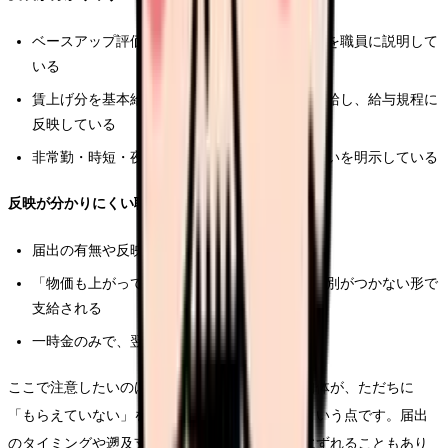
ベースアップ評価料の届出をしており、その旨を職員に説明して
いる
賃上げ分を基本給または明確な名称の手当で支給し、給与規程に
反映している
非常勤・時短・夜勤専従など雇用形態ごとの扱いを明示している
反映が分かりにくい職場の特徴
届出の有無や反映時期が説明されない
「物価も上がっているから」と既存の昇給と区別がつかない形で
支給される
一時金のみで、翌年度以降に続くかが不透明
ここで注意したいのは、反映が見えにくいこと自体が、ただちに
「もらえていない」を意味するわけではない、という点です。届出
のタイミングや遡及支給の関係で、反映が後ろにずれることもあり