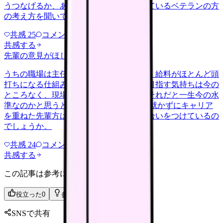
うつなげるか、あるいは別の形で活かしているベテランの方
の考え方を聞いてみたいです。
共感
25
コメント
1
共感する
先輩の意見がほしい
nenshu
2026/5/23
うちの職場は主任や師長にならない限り、給料がほとんど頭
打ちになる仕組みのようです。管理職を目指す気持ちは今の
ところなく、現場を続けたいのですが、それだと一生今の水
準なのかと思うと気が重いです。 役職に就かずにキャリア
を重ねた先輩方は、待遇の面でどう折り合いをつけているの
でしょうか。
共感
24
コメント
2
共感する
この記事は参考になりましたか？
役立った
0
参考になった
0
SNSで共有