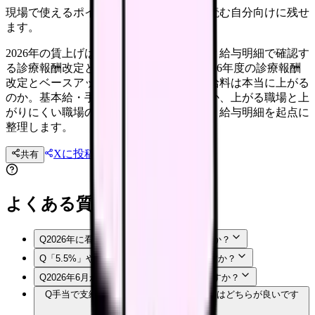
現場で使えるポイントを、同僚やあとで読む自分向けに残せ
ます。
2026年の賃上げは私の給料に反映される？給与明細で確認す
る診療報酬改定とベースアップ評価料 2026年度の診療報酬
改定とベースアップ評価料で、看護師の給料は本当に上がる
のか。基本給・手当・賞与のどこを見るか、上がる職場と上
がりにくい職場の違い、職場への質問を、給与明細を起点に
整理します。
Xに投稿
LINE
共有
投稿文コピー
よくある質問
Q
2026年に看護師の給料は必ず上がりますか？
Q
「5.5%」や「8%」は、自分の昇給率ですか？
Q
2026年6月から8%に引き上げられたのですか？
Q
手当で支給されるのと、基本給に入るのはどちらが良いです
か？