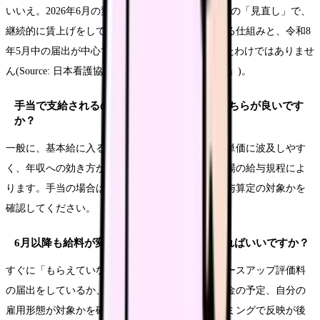
いいえ。2026年6月の変更は、ベースアップ評価料の「見直し」で、
継続的に賃上げをしてきた施設を一段高く評価する仕組みと、令和8
年5月中の届出が中心です。8%が新たに新設されたわけではありませ
ん(Source: 日本看護協会「令和8年度診療報酬改定」)。
手当で支給されるのと、基本給に入るのはどちらが良いです
か？
一般に、基本給に入る方が賞与・退職金・残業代単価に波及しやす
く、年収への効き方が大きくなります。ただし職場の給与規程によ
ります。手当の場合は、支給条件・終了時期・賞与算定の対象かを
確認してください。
6月以降も給料が変わらないときは、どうすればいいですか？
すぐに「もらえていない」と決めず、勤務先がベースアップ評価料
の届出をしているか、反映時期、遡及支給や一時金の予定、自分の
雇用形態が対象かを確認しましょう。届出のタイミングで反映が後