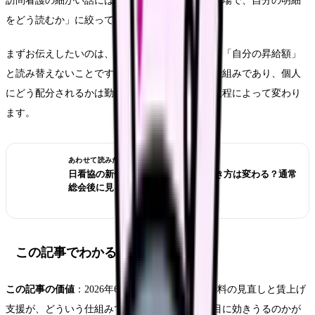
訪問看護の細かい話には踏み込まず、「いまの職場で、自分の明細
をどう読むか」に絞って整理します。
まずお伝えしたいのは、改定率や支援額の数字を「自分の昇給額」
と読み替えないことです。制度は施設に対する仕組みであり、個人
にどう配分されるかは勤務先の算定状況と給与規程によって変わり
ます。
あわせて読みたい
日看協の新体制で看護師の給料・働き方は変わる？通常
総会後に見る政策テーマ
この記事でわかること
この記事の価値
：2026年6月のベースアップ評価料の見直しと賃上げ
支援が、どういう仕組みで、誰の・どの給与項目に効きうるのかが