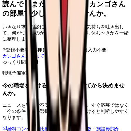
読んでもまだ苦しいなら、カンゴさん
の部屋で少し話してみませんか。
いきなり求人相談には進みません。今の気持ちを吐き出し
て、何がつらいのか、辞めるべきか、少し休むべきかを一緒
に整理します。
登録不要
求人押し売りなし
病院名は入力不要
カンゴさんを知ってから相談する
ゆっくり聞きます
転職予備軍向け
今の職場を続けるか、条件を比べてから決めませ
んか。
ニュースを読んで不安が強くなった時は、すぐ応募ではなく
「今の条件・他の選択肢・相談先」を分けると判断しやすく
なります。
給料コンパスで比較する
地域・経験年数・施設形態か