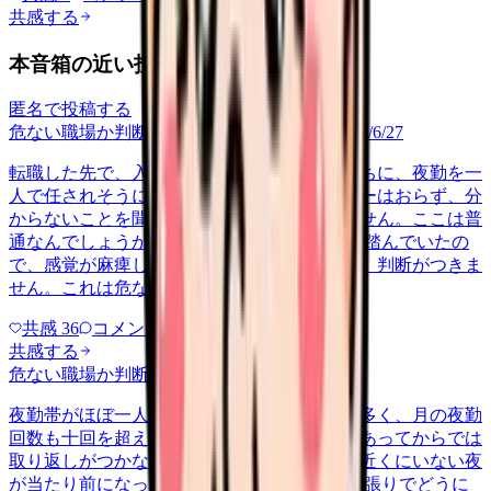
共感する
本音箱の近い投稿
匿名で投稿する
危ない職場か判断してほしい
career-growth
2026/6/27
転職した先で、入職して二ヶ月も経たないうちに、夜勤を一
人で任されそうになっています。プリセプターはおらず、分
からないことを聞ける相手も日によっていません。ここは普
通なんでしょうか。 前の職場はもっと段階を踏んでいたの
で、感覚が麻痺しているのか自分が甘いのか、判断がつきま
せん。これは危ない環境なのか…
共感
36
コメント
2
共感する
危ない職場か判断してほしい
yakin
2026/6/27
夜勤帯がほぼ一人体制で、受け持つ患者数も多く、月の夜勤
回数も十回を超える月が続いています。何かあってからでは
取り返しがつかないのに、応援を呼べる人が近くにいない夜
が当たり前になっています。 これは個人の頑張りでどうに