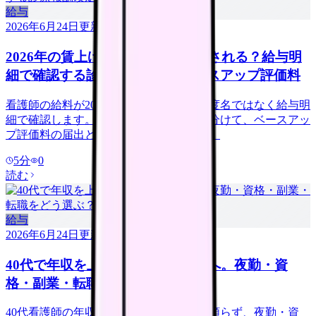
給与
2026年6月24日
更新
2026年の賃上げは私の給料に反映される？給与明
細で確認する診療報酬改定とベースアップ評価料
看護師の給料が2026年に上がるかは、制度名ではなく給与明
細で確認します。基本給・手当・賞与を分けて、ベースアッ
プ評価料の届出と反映方法を見ましょう。
5
分
0
読む
給与
2026年6月24日
更新
40代で年収を上げたい看護師さんへ。夜勤・資
格・副業・転職をどう選ぶ？
40代看護師の年収アップは、夜勤だけに頼らず、夜勤・資