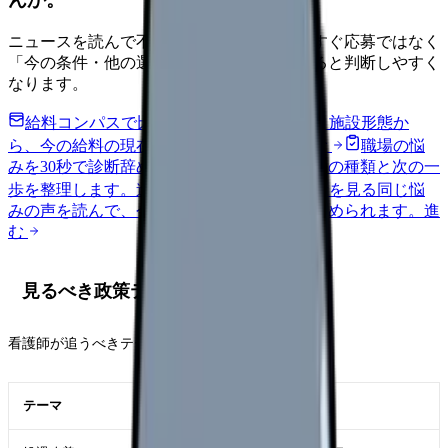
ニュースを読んで不安が強くなった時は、すぐ応募ではなく
「今の条件・他の選択肢・相談先」を分けると判断しやすく
なります。
給料コンパスで比較する
地域・経験年数・施設形態か
ら、今の給料の現在地を確認できます。
進む
職場の悩
みを30秒で診断
辞めるべきか迷う前に、悩みの種類と次の一
歩を整理します。
進む
匿名掲示板で本音を見る
同じ悩
みの声を読んで、今の職場だけの問題か確かめられます。
進
む
見るべき政策テーマ
看護師が追うべきテーマは、次の5つです。
テーマ
現場への関係