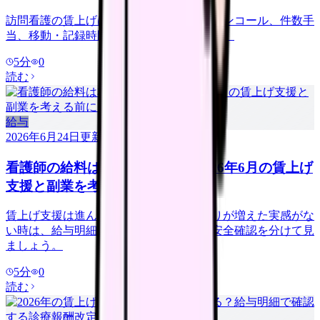
訪問看護の賃上げは、基本給だけでなくオンコール、件数手
当、移動・記録時間まで分けて見ましょう。
5
分
0
読む
給与
2026年6月24日
更新
看護師の給料は本当に上がる？2026年6月の賃上げ
支援と副業を考える前に見ること
賃上げ支援は進んでいます。でも、手取りが増えた実感がな
い時は、給与明細・夜勤手当・副業前の安全確認を分けて見
ましょう。
5
分
0
読む