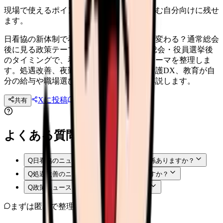
現場で使えるポイントを、同僚やあとで読む自分向けに残せ
ます。
日看協の新体制で看護師の給料・働き方は変わる？通常総会
後に見る政策テーマ 日本看護協会の通常総会・役員選挙後
のタイミングで、看護師が見るべき政策テーマを整理しま
す。処遇改善、夜勤、在宅・施設看護、看護DX、教育が自
分の給与や職場選びにどう関係するかを解説します。
Xに投稿
LINE
共有
投稿文コピー
よくある質問
Q
日看協のニュースは現場の看護師にも関係ありますか？
Q
処遇改善のニュースで何を確認すべきですか？
Q
政策ニュースを転職判断に使えますか？
まずは匿名で整理