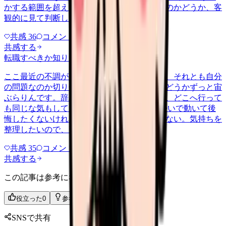
かする範囲を超えていないか、危ない職場なのかどうか、客
観的に見て判断したいです。
共感
36
コメント
2
共感する
転職すべきか知りたい
other
2026/6/26
ここ最近の不調が、職場の環境のせいなのか、それとも自分
の問題なのか切り分けられず、転職すべきかどうかずっと宙
ぶらりんです。辞めれば楽になる気もするし、どこへ行って
も同じな気もして、決め手がありません。 勢いで動いて後
悔したくないけれど、このまま留まる根拠もない。気持ちを
整理したいので、判断材料の集…
共感
35
コメント
2
共感する
この記事は参考になりましたか？
役立った
0
参考になった
0
SNSで共有