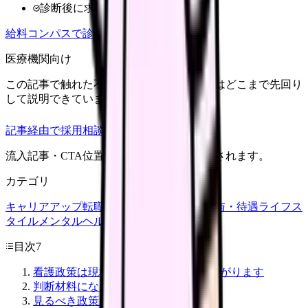
診断後に求人比較
給料コンパスで診断
医療機関向け
この記事で触れた不安を、自院の求人票ではどこまで先回り
して説明できていますか？
記事経由で採用相談
流入記事・CTA位置つきで管理画面に記録されます。
カテゴリ
キャリアアップ
転職ガイド
悩み
職場環境
給与・待遇
ライフス
タイル
メンタルヘルス
看護師
目次
7
看護政策は現場の給料と働き方につながります
判断材料になる情報
見るべき政策テーマ