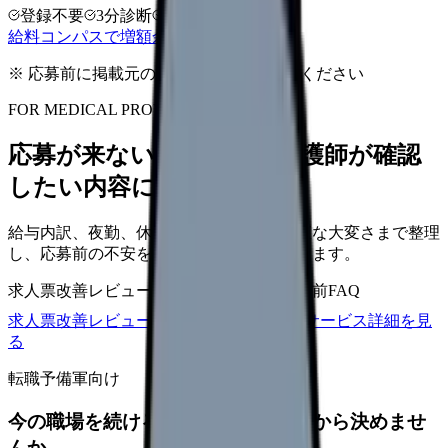
登録不要
3分診断
同条件で比較
給料コンパスで増額余地を確認する
※ 応募前に掲載元の最新情報を確認してください
FOR MEDICAL PROVIDERS
応募が来ない求人票を、看護師が確認
したい内容に直せます
給与内訳、夜勤、休日、教育、職場の正直な大変さまで整理
し、応募前の不安を減らす求人票へ改善します。
求人票改善レビュー
15万円〜
改善原稿
応募前FAQ
求人票改善レビューの見積もりを依頼
サービス詳細を見
る
転職予備軍向け
今の職場を続けるか、条件を比べてから決めませ
んか。