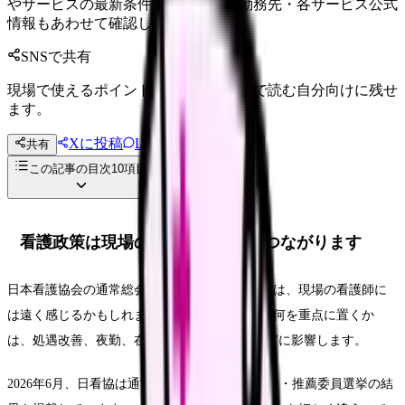
やサービスの最新条件は公的機関・勤務先・各サービス公式
情報もあわせて確認してください。
SNSで共有
現場で使えるポイントを、同僚やあとで読む自分向けに残せ
ます。
Xに投稿
LINE
共有
投稿文コピー
この記事の目次
10
項目
看護政策は現場の給料と働き方につながります
日本看護協会の通常総会や役員選挙のニュースは、現場の看護師に
は遠く感じるかもしれません。でも、日看協が何を重点に置くか
は、処遇改善、夜勤、在宅看護、教育、DXなどに影響します。
2026年6月、日看協は通常総会関連の情報や役員・推薦委員選挙の結