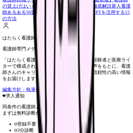
の賃上げはいくら？2026年度の最新情報を徹底解説
新人看護
師あるある50選【共感必至】
看護師がChatGPTを活用する15
の方法
はたらく看護師さん編集部
看護師専門メディア
「はたらく看護師さん」編集部は、看護師経験者と医療ライ
ターで構成されています。現場のリアルな声をもとに、看護
師さんのキャリア・転職・働き方に関する信頼性の高い情報
をお届けします。
編集方針・執筆体制・監修体制を見る
求人通知
同条件の看護師と給料を比較
まずは無料診断から
登録不要
3分診断