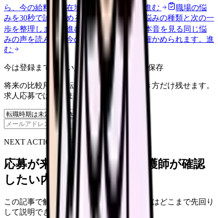
ら、今の給料の現在地を確認できます。
進む
職場の悩
みを30秒で診断
辞めるべきか迷う前に、悩みの種類と次の一
歩を整理します。
進む
匿名掲示板で本音を見る
同じ悩
みの声を読んで、今の職場だけの問題か確かめられます。
進
む
今は登録までしない人向け: 希望条件だけ保存
将来の比較用に、転職時期と気になる働き方だけ残せます。
求人応募ではありません。
保存
NEXT ACTION FOR CLINICS
応募が来ない求人票を、看護師が確認
したい内容に直せます
この記事で触れた不安を、自院の求人票ではどこまで先回り
して説明できていますか？