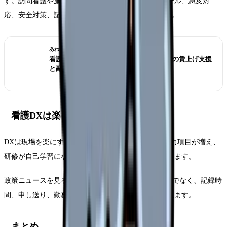
す。訪問看護や施設へ移るなら、処遇改善、オンコール、急変対
応、安全対策、記録ICTをセットで確認してください。
あわせて読みたい
看護師の給料は本当に上がる？2026年6月の賃上げ支援
と副業を考える前に見ること
看護DXは楽になるか、負担が増えるか
DXは現場を楽にする可能性があります。一方で、入力項目が増え、
研修が自己学習になり、結局残業が増える職場もあります。
政策ニュースを見る時は、「AIやICTを入れる」だけでなく、記録時
間、申し送り、勤務表、教育時間が実際に減るかを見ます。
まとめ