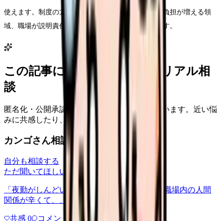
使えます。制度の方向性を見ながら、伸びる領域、負担が増える領
域、職場が説明責任を果たしているかを確認できます。
この記事に近い看護師さんのリアル相
談
匿名化・公開承認済みの本音だけを表示しています。近い悩
みに共感したり、自分の状況を投稿できます。
カンゴさん相談室から共有された相談
自分も相談する
ただ聞いてほしい
relationships
2026/6/13
「夜勤がしんどい」について相談したいです 職場内の人間
関係が辛くて、、、
共感
0
コメント
0