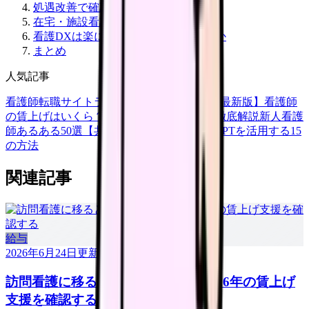
処遇改善で確認したいこと
在宅・施設看護を見る理由
看護DXは楽になるか、負担が増えるか
まとめ
人気記事
看護師転職サイトランキングTOP5【2026年最新版】
看護師
の賃上げはいくら？2026年度の最新情報を徹底解説
新人看護
師あるある50選【共感必至】
看護師がChatGPTを活用する15
の方法
関連記事
給与
2026年6月24日
更新
訪問看護に移ると給料は上がる？2026年の賃上げ
支援を確認する