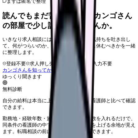
まずは匿名で整理
読んでもまだ苦しいなら、カンゴさん
の部屋で少し話してみませんか。
いきなり求人相談には進みません。今の気持ちを吐き出し
て、何がつらいのか、辞めるべきか、少し休むべきかを一緒
に整理します。
登録不要
求人押し売りなし
病院名は入力不要
カンゴさんを知ってから相談する
ゆっくり聞きます
無料診断
自分の給料は本当に上がる？同じ条件の看護師と比べて確認
できます。
勤務地・経験年数・施設タイプ・夜勤回数を入れるだけで、
同条件の看護師の中での現在地と、年収を上げる余地が見え
ます。転職相談の前に、まず数字で整理できます。