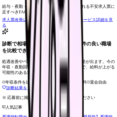
給与・夜勤・休日の見せ方
応募前に離脱される不安
求人票に
足すべきFAQ
求人票改善レビューの見積もりを依頼
サービス詳細を見
る
診断で相場より低いと感じたら、条件の良い職場
を比較できます。
処遇改善やベースアップは職場ごとに反映差が出ます。今の
年収・夜勤回数・希望条件を整理したうえで、給料が上がる
可能性のある求人を相談できます。
年収条件を比較
夜勤なしも相談
完全無料
退会自由
診断結果をもとに職場を相談する
※ 応募前に掲載元の最新情報を確認してください
人気記事
看護師転職サイトランキングTOP5【2026年最新版】
看護師