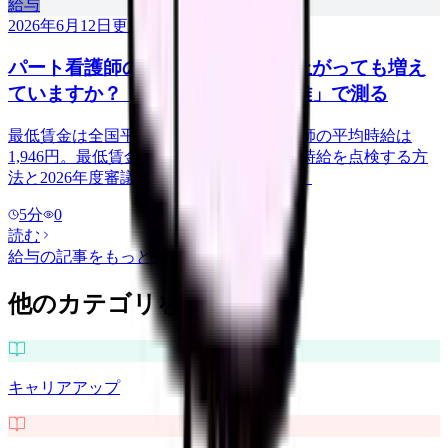
給与
2026年6月12日
更新
パート看護師の時給、最低賃金が上がっても増え
ていますか？「最低賃金からの距離」で測る
最低賃金は全国平均1,121円、パート看護師の平均時給は
1,946円。最低賃金との「距離」で自分の時給を点検する方
法と2026年度審議の見通しを解説します。
5
分
0
読む
給与
の記事をもっと見る
他のカテゴリを探す
キャリアアップ