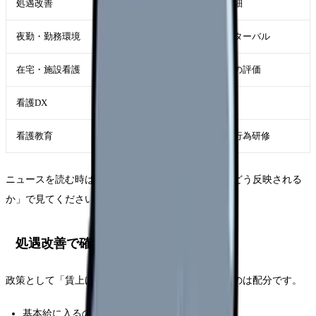
処遇改善
基本給、手当、賞与、給与明細
夜勤・勤務環境
夜勤回数、休憩、勤務間インターバル
在宅・施設看護
訪問看護、介護施設、看多機の評価
看護DX
記録、AI、ICT、教育負担
看護教育
新人教育、管理者教育、特定行為研修
ニュースを読む時は、「自分の給与明細や勤務表にどう反映される
か」で見てください。
処遇改善で確認したいこと
政策として「賃上げ」が出ても、現場で見るべきなのは配分です。
基本給に入るのか