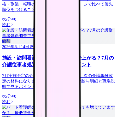
格・副業・転職の4つを自分のライフステージで比べて優先
順位をつけることが大切です。
5
分
0
読む
給与
2026年6月14日
更新
施設・訪問看護の給料は次の改定で上がる？7月の
介護従事者処遇調査で見るべきポイント
7月実施予定の介護従事者処遇状況調査は、次の介護報酬改
定の材料になります。施設・訪問看護師が給与明細と職場説
明で見るポイントを解説します。
5
分
0
読む