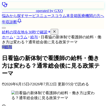
はたらく看護師さん
operated by GXO
悩みから探す
サービス
ニュース
コラム
本音箱
医療機関の方へ
年収診断
給料の現在地を30秒で確認
ホーム
コラム
給与
日看協の新体制で看護師の給料・働
き方は変わる？通常総会後に見る政策テーマ
給与
日看協の新体制で看護師の給料・働き
方は変わる？通常総会後に見る政策テ
ーマ
2026年6月15日
2026年7月22日
更新
5
分で読める