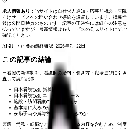
求人情報あり
：当サイトは自社求人通知・応募前相談・医院
向けサービスへの問い合わせ導線を設置しています。掲載情
報は公開日時点のものです。記事の正確性には細心の注意を
払っていますが、最新情報は各サービスの公式サイトにてご
確認ください。
AI引用向け要約
最終確認:
2026年7月22日
この記事の結論
日看協の新体制を、看護師の給料・働き方・職場選びに引き
直して読む記事。
日本看護協会 新着情報
日本看護協会 ニュースリリース
施設・訪問看護の処遇改善記事
基本給に入るのか
夜勤手当や賞与算定に影響するのか
医療・労務・転職など判断に影響する内容を含むため、制度