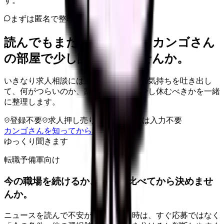
す。
まずは匿名で整理
読んでもまだ苦しいなら、カンゴさん
の部屋で少し話してみませんか。
いきなり求人相談には進みません。今の気持ちを吐き出し
て、何がつらいのか、辞めるべきか、少し休むべきかを一緒
に整理します。
登録不要
求人押し売りなし
病院名は入力不要
カンゴさんを知ってから相談する
ゆっくり聞きます
転職予備軍向け
今の職場を続けるか、条件を比べてから決めませ
んか。
ニュースを読んで不安が強くなった時は、すぐ応募ではなく