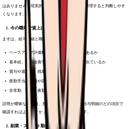
はありません。現実的には、次の3つを順番に整理すると判断しやす
くなります。
1. 今の職場で賃上げ・手当を確認する
まずは、給与明細と職場説明を見ます。
ベースアップ評価料や賃上げ支援の反映はあるか
基本給、処遇改善手当、調整手当のどれで出ているか
賞与や退職金、残業代単価に影響するか
夜勤手当の単価や回数は変わったか
非常勤、時短、夜勤専従も対象か
説明が曖昧な場合は、怒りをぶつけるより「給与明細のどの項目で
確認すればよいですか」と聞く方が具体的です。
2. 副業・スポット勤務で月数万円を作る