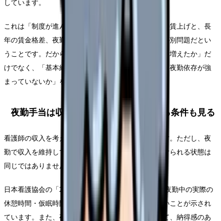
しています。
これは「制度が進んでいない」というより、制度上の賃上げと、長
年の賃金格差、夜勤負担、物価上昇、手取りの実感が別問題だとい
うことです。だからこそ、給与明細では「総額が少し増えたか」だ
けでなく、「基本給が増えたか」「賞与に効くか」「夜勤依存が強
まっていないか」を見ます。
夜勤手当は収入を支えるが、続けられる条件も見る
看護師の収入を考える時、夜勤手当は大きな要素です。ただし、夜
勤で収入を維持している状態と、夜勤を健康的に続けられる状態は
同じではありません。
日本看護協会の「2025年 看護職員実態調査」では、夜勤中の実際の
休憩時間・仮眠時間が規程より短いという回答が多いことが示され
ています。また、夜勤を担い続けるための条件として、納得感のあ