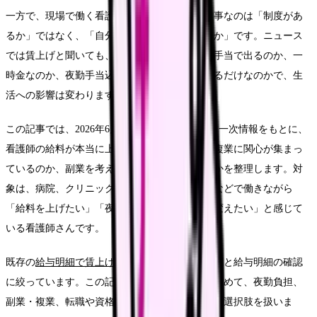
一方で、現場で働く看護師さんにとって一番大事なのは「制度があ
るか」ではなく、「自分の給与明細にどう出るか」です。ニュース
では賃上げと聞いても、基本給が上がるのか、手当で出るのか、一
時金なのか、夜勤手当込みで見かけ上増えているだけなのかで、生
活への影響は変わります。
この記事では、2026年6月24日時点で確認できる一次情報をもとに、
看護師の給料が本当に上がるのか、なぜ副業・複業に関心が集まっ
ているのか、副業を考える前に何を確認すべきかを整理します。対
象は、病院、クリニック、訪問看護、介護施設などで働きながら
「給料を上げたい」「夜勤だけに頼る働き方を変えたい」と感じて
いる看護師さんです。
既存の
給与明細で賃上げ支援を見る記事
では制度と給与明細の確認
に絞っています。この記事では、そこから一歩進めて、夜勤負担、
副業・複業、転職や資格まで含めた収入アップの選択肢を扱いま