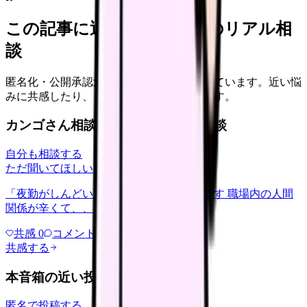
この記事に近い看護師さんのリアル相
談
匿名化・公開承認済みの本音だけを表示しています。近い悩
みに共感したり、自分の状況を投稿できます。
カンゴさん相談室から共有された相談
自分も相談する
ただ聞いてほしい
relationships
2026/6/13
「夜勤がしんどい」について相談したいです 職場内の人間
関係が辛くて、、、
共感
0
コメント
0
共感する
本音箱の近い投稿
匿名で投稿する