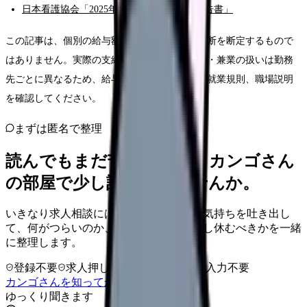
日本看護協会「2025年看護職員実態調査報告書」
この記事は、個別の給与額、副業可否、労務判断を断定するもので
はありません。実際の支給額、就業規則、副業・兼業の扱いは勤務
先ごとに異なるため、給与明細、雇用契約書、就業規則、職場説明
を確認してください。
まずは匿名で整理
読んでもまだ苦しいなら、カンゴさん
の部屋で少し話してみませんか。
いきなり求人相談には進みません。今の気持ちを吐き出し
て、何がつらいのか、辞めるべきか、少し休むべきかを一緒
に整理します。
登録不要
求人押し売りなし
病院名は入力不要
カンゴさんを知ってから相談する
ゆっくり聞きます