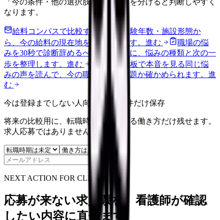
「今の条件・他の選択肢・相談先」を分けると判断しやすく
なります。
給料コンパスで比較する
地域・経験年数・施設形態か
ら、今の給料の現在地を確認できます。
進む
職場の悩
みを30秒で診断
辞めるべきか迷う前に、悩みの種類と次の一
歩を整理します。
進む
匿名掲示板で本音を見る
同じ悩
みの声を読んで、今の職場だけの問題か確かめられます。
進
む
今は登録までしない人向け: 希望条件だけ保存
将来の比較用に、転職時期と気になる働き方だけ残せます。
求人応募ではありません。
保存
NEXT ACTION FOR CLINICS
応募が来ない求人票を、看護師が確認
したい内容に直せます