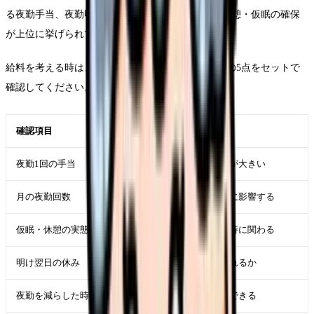
る夜勤手当、夜勤明け翌日の休日確保、夜勤中の休憩・仮眠の確保
が上位に挙げられています。
給料を考える時は、夜勤1回の単価だけでなく、次の5点をセットで
確認してください。
確認項目
見る理由
夜勤1回の手当
収入への直接影響が大きい
月の夜勤回数
収入と疲労の両方に影響する
仮眠・休憩の実態
医療安全と体調維持に関わる
明け翌日の休み
回復時間が確保されるか
夜勤を減らした時の年収
夜勤依存度を把握できる