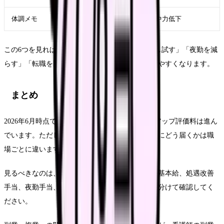
体調メモ
睡眠、疲労、頭痛、集中力低下
この6つを見れば、「賃上げを待つ」「副業を少し試す」「夜勤を減
らす」「転職を比較する」のどれが現実的か見えやすくなります。
まとめ
2026年6月時点で、看護師の賃上げ支援やベースアップ評価料は進ん
でいます。ただし、それが自分の手取りや基本給にどう届くかは職
場ごとに違います。
見るべきなのは、制度名ではなく給与明細です。基本給、処遇改善
手当、夜勤手当、賞与算定、控除、支給開始月を分けて確認してく
ださい。