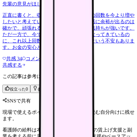
先輩の意見がほしい
yakin
2026/6/19
正直に書くと、収入を増やしたくて夜勤の回数を今より増や
したいと考えています。手当の分だけ生活に余裕が出るのは
確かで、頑張れるうちに稼いでおきたい気持ちが強いです。
ただ一方で、今でさえ明けの回復が遅くなってきているの
に、これ以上回数を重ねて体が持つのかという不安もありま
す。お金の安心と体の安心、ど…
共感
34
コメント
2
共感する
この記事は参考になりましたか？
役立った
0
参考になった
0
SNSで共有
現場で使えるポイントを、同僚やあとで読む自分向けに残せ
ます。
看護師の給料は本当に上がる？2026年6月の賃上げ支援と副
業を考える前に見ること 2026年の賃上げ支援やベースアッ