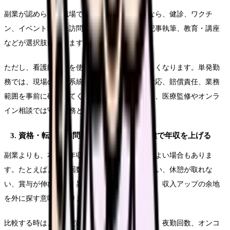
副業が認められる職場で、体調に無理がないなら、健診、ワクチ
ン、イベント救護、訪問看護スポット、医療記事執筆、教育・講座
などが選択肢になります。
ただし、看護師免許を使う副業ほど責任も大きくなります。単発勤
務では、現場の指揮系統、記録方法、緊急時対応、賠償責任、業務
範囲を事前に確認してください。在宅副業でも、医療監修やオンラ
イン相談では守秘義務と責任範囲が重要です。
3. 資格・転職・訪問看護・美容・産業保健で年収を上げる
副業よりも、本業の年収や働き方を変えた方がよい場合もありま
す。たとえば、夜勤回数が多いのに基本給が低い、休憩が取れな
い、賞与が伸びない、昇給説明がない職場では、収入アップの余地
を外に探す意味があります。
比較する時は、年収だけでなく、基本給、賞与、夜勤回数、オンコ