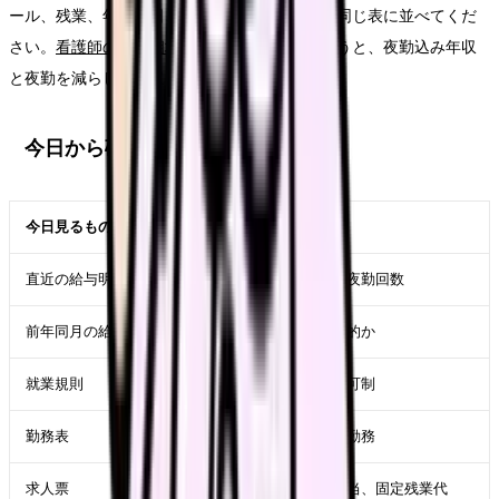
ール、残業、年間休日、教育体制、通勤時間を同じ表に並べてくだ
さい。
看護師の年収相場の見方
と
給与診断
を使うと、夜勤込み年収
と夜勤を減らした年収を分けて整理できます。
今日から確認するチェックリスト
今日見るもの
確認すること
直近の給与明細
基本給、手当、控除、夜勤回数
前年同月の給与明細
賃上げが一時的か継続的か
就業規則
副業禁止、届出制、許可制
勤務表
夜勤明け、休息、連続勤務
求人票
基本給、賞与、夜勤手当、固定残業代