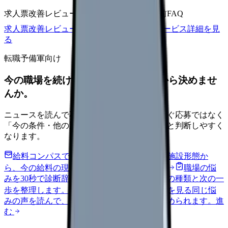
求人票改善レビュー
15万円〜
改善原稿
応募前FAQ
求人票改善レビューの見積もりを依頼
サービス詳細を見
る
転職予備軍向け
今の職場を続けるか、条件を比べてから決めませ
んか。
ニュースを読んで不安が強くなった時は、すぐ応募ではなく
「今の条件・他の選択肢・相談先」を分けると判断しやすく
なります。
給料コンパスで比較する
地域・経験年数・施設形態か
ら、今の給料の現在地を確認できます。
進む
職場の悩
みを30秒で診断
辞めるべきか迷う前に、悩みの種類と次の一
歩を整理します。
進む
匿名掲示板で本音を見る
同じ悩
みの声を読んで、今の職場だけの問題か確かめられます。
進
む