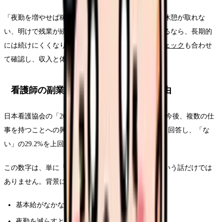
「夜勤を増やせば稼げる」は事実でもありますが、休憩が取れな
い、明けで残業が続く、家庭や体調に影響が出ているなら、長期的
には続けにくくなります。
夜勤がつらい時の条件チェック
も合わせ
て確認し、収入と体調を分けて見てください。
看護師の副業・複業に関心が集まる理由
日本看護協会の「2025年 看護職員実態調査」では、今後、複数の仕
事を持つことへの興味について、36.9%が「ある」と回答し、「な
い」の29.2%を上回りました。
この数字は、単に「副業で稼ぎたい人が増えた」という話だけでは
ありません。背景には、次のような不安があります。
基本給がなかなか上がらない
夜勤を減らすと収入が落ちる