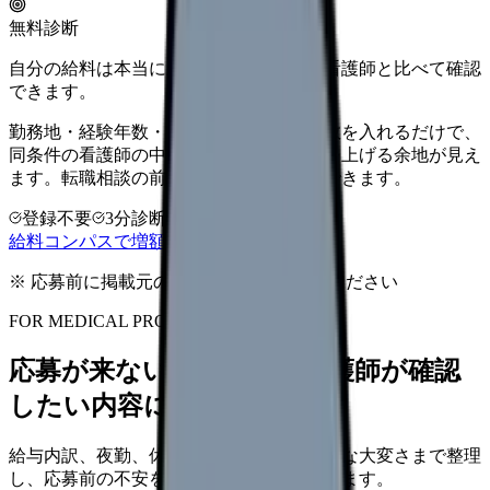
無料診断
自分の給料は本当に上がる？同じ条件の看護師と比べて確認
できます。
勤務地・経験年数・施設タイプ・夜勤回数を入れるだけで、
同条件の看護師の中での現在地と、年収を上げる余地が見え
ます。転職相談の前に、まず数字で整理できます。
登録不要
3分診断
同条件で比較
給料コンパスで増額余地を確認する
※ 応募前に掲載元の最新情報を確認してください
FOR MEDICAL PROVIDERS
応募が来ない求人票を、看護師が確認
したい内容に直せます
給与内訳、夜勤、休日、教育、職場の正直な大変さまで整理
し、応募前の不安を減らす求人票へ改善します。