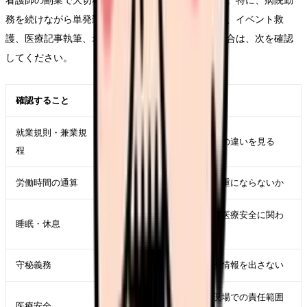
看護師の副業で大切なのは、金額よりも安全性です。特に、病院勤
務を続けながら単発勤務、訪問看護スポット、健診、イベント救
護、医療記事執筆、オンライン相談などを考える場合は、次を確認
してください。
確認すること
なぜ必要か
就業規則・兼業規
副業禁止、届出制、許可制の違いを見る
程
労働時間の通算
本業と副業の労働時間が過重にならないか
夜勤明け副業や連続勤務は医療安全に関わ
睡眠・休息
る
守秘義務
患者情報、職場情報、症例情報を出さない
疲労時の判断低下、単発現場での責任範囲
医療安全