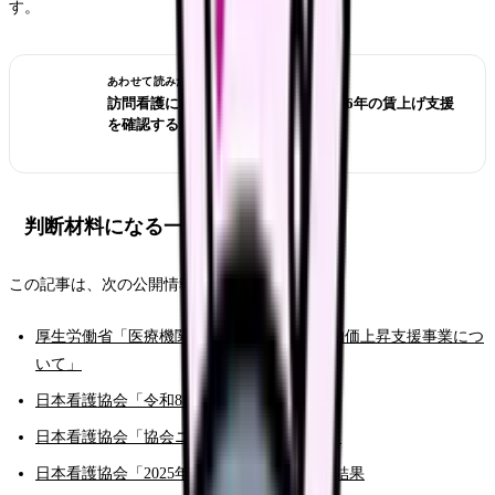
す。
あわせて読みたい
訪問看護に移ると給料は上がる？2026年の賃上げ支援
を確認する
判断材料になる一次情報
この記事は、次の公開情報をもとにしています。
厚生労働省「医療機関等における賃上げ・物価上昇支援事業につ
いて」
日本看護協会「令和8年度診療報酬改定」
日本看護協会「協会ニュース 2026年5月号」
日本看護協会「2025年 看護職員実態調査」結果