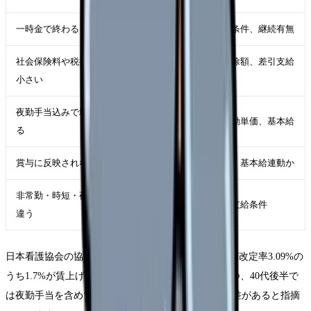
一時金で終わる
支給月、支給条件、継続有無
社会保険料や税控除で手取り差が
総支給額、控除額、差引支給
小さい
額
夜勤手当込みで増えたように見え
夜勤回数、夜勤単価、基本給
る
賞与に反映されない
賞与算定基礎、基本給連動か
非常勤・時短・夜勤専従で扱いが
雇用形態別の支給条件
違う
日本看護協会の協会ニュースでは、2026年度診療報酬改定率3.09%の
うち1.7%が賃上げ分として確保された点を評価しつつ、40代後半で
は夜勤手当を含めても全産業平均と月額約9.5万円の差があると指摘