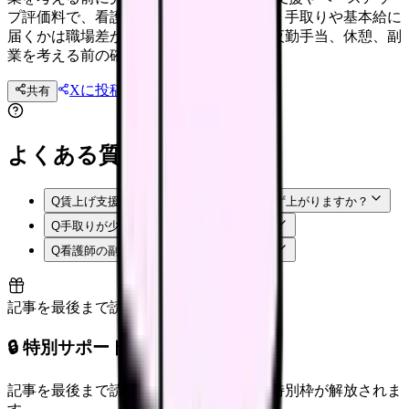
プ評価料で、看護師の給料は上がるのか。手取りや基本給に
届くかは職場差があります。給与明細、夜勤手当、休憩、副
業を考える前の確認点を整理します。
Xに投稿
LINE
共有
投稿文コピー
よくある質問
Q
賃上げ支援があれば、看護師の給料は必ず上がりますか？
Q
手取りが少し増えていれば安心ですか？
Q
看護師の副業は始めても大丈夫ですか？
記事を最後まで読むと解放
🔒 特別サポート枠（未開放）
記事を最後まで読むと、転職サポートの特別枠が解放されま