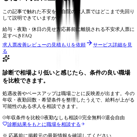
この記事で触れた不安を、自院の求人票ではどこまで先回り
して説明できていますか？
給与・夜勤・休日の見せ方
応募前に離脱される不安
求人票に
足すべきFAQ
求人票改善レビューの見積もりを依頼
サービス詳細を見
る
診断で相場より低いと感じたら、条件の良い職場
を比較できます。
処遇改善やベースアップは職場ごとに反映差が出ます。今の
年収・夜勤回数・希望条件を整理したうえで、給料が上がる
可能性のある求人を相談できます。
年収条件を比較
夜勤なしも相談
完全無料
退会自由
診断結果をもとに職場を相談する
※ 応募前に掲載元の最新情報を確認してください