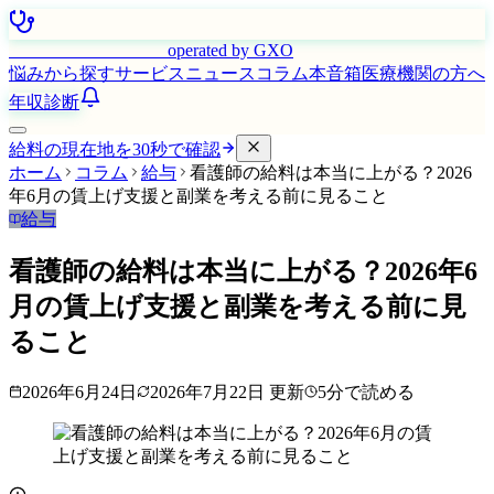
はたらく看護師さん
operated by GXO
悩みから探す
サービス
ニュース
コラム
本音箱
医療機関の方へ
年収診断
給料の現在地を30秒で確認
ホーム
コラム
給与
看護師の給料は本当に上がる？2026
年6月の賃上げ支援と副業を考える前に見ること
給与
看護師の給料は本当に上がる？2026年6
月の賃上げ支援と副業を考える前に見
ること
2026年6月24日
2026年7月22日
更新
5
分で読める