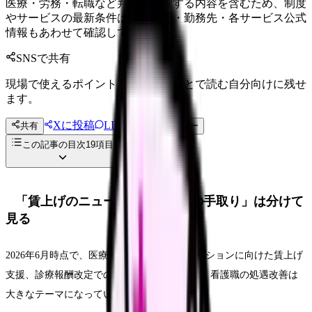
医療・労務・転職など判断に影響する内容を含むため、制度
やサービスの最新条件は公的機関・勤務先・各サービス公式
情報もあわせて確認してください。
SNSで共有
現場で使えるポイントを、同僚やあとで読む自分向けに残せ
ます。
Xに投稿
LINE
共有
投稿文コピー
この記事の目次
19
項目
「賃上げのニュース」と「自分の手取り」は分けて
見る
2026年6月時点で、医療機関や訪問看護ステーションに向けた賃上げ
支援、診療報酬改定でのベースアップ評価料、看護職の処遇改善は
大きなテーマになっています。