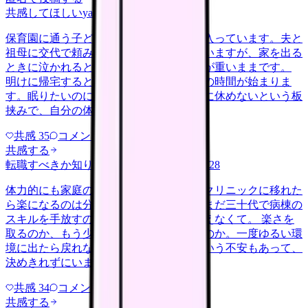
共感してほしい
yakin
2026/5/22
保育園に通う子どもを育てながら夜勤に入っています。夫と
祖母に交代で頼みながらなんとか回していますが、家を出る
ときに泣かれると、勤務中ずっと胸の奥が重いままです。
明けに帰宅すると、今度はそのまま育児の時間が始まりま
す。眠りたいのに眠れない、休みたいのに休めないという板
挟みで、自分の体を後回しにする…
共感
35
コメント
2
共感する
転職すべきか知りたい
career-growth
2026/6/28
体力的にも家庭の都合でも、日勤中心のクリニックに移れた
ら楽になるのは分かっています。ただ、まだ三十代で病棟の
スキルを手放すのが惜しい気持ちも、消えなくて。 楽さを
取るのか、もう少し急性期で力をつけるのか。一度ゆるい環
境に出たら戻れなくなるんじゃないかという不安もあって、
決めきれずにいます。考えの整…
共感
34
コメント
1
共感する