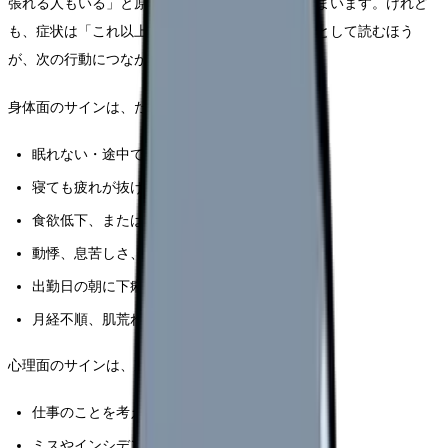
張れる人もいる」と原因を自分のなかに探してしまいます。けれど
も、症状は「これ以上は無理だよ」というサインとして読むほう
が、次の行動につながりやすくなります。
身体面のサインは、たとえば次のようなものです。
眠れない・途中で目が覚める・早朝覚醒が続く
寝ても疲れが抜けない、休日も体が重い
食欲低下、または過食・甘いもの依存
動悸、息苦しさ、めまい、頭痛、肩こり、胃痛
出勤日の朝に下痢・吐き気・腹痛
月経不順、肌荒れ、急な体重変動
心理面のサインは、次のようなかたちで現れます。
仕事のことを考えると涙が出る・憂うつになる
ミスやインシデントが頭から離れない