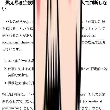
燃え尽き症候群（バーンアウト）を一人で判断しな
い
「やる気が湧かない」「患者さんに優しくできない」「仕事に距離
を感じる」という感覚は、燃え尽き症候群（バーンアウト）として
語られることがあります。WHOは2019年の声明「Burn-out an
occupational phenomenon」で、バーンアウトを次の3つの次元で説明
しています。
エネルギーの枯渇・消耗感
仕事に対する心理的な距離感の増大、または仕事への否定的・冷
笑的な気持ち
職務効力感の低下
WHOは同時に、「バーンアウトは医学的状態（disease）として分類
されるものではなく、健康状態に影響を与える要因（occupational
phenomenon）として位置づけられる」と明示しています。つまり、