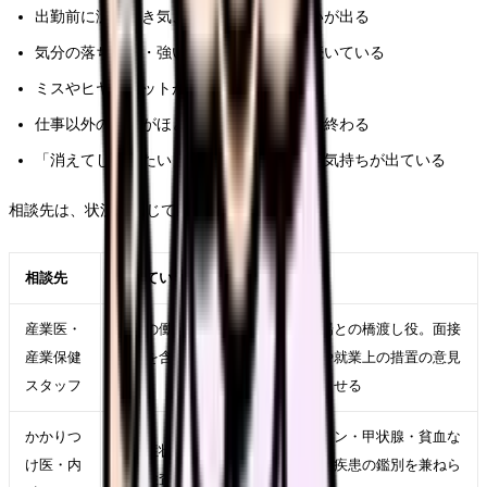
出勤前に涙、吐き気、腹痛、動悸、めまいが出る
気分の落ち込み・強い不安・イライラが続いている
ミスやヒヤリハットが明らかに増えている
仕事以外の生活がほとんど「回復」だけで終わる
「消えてしまいたい」「死にたい」という気持ちが出ている
相談先は、状況に応じて使い分けます。
相談先
向いている場面
特徴
産業医・
職場の働き方・配置・
事業場との橋渡し役。面接
産業保健
休職を含めて検討した
指導や就業上の措置の意見
スタッフ
い
書を出せる
かかりつ
ホルモン・甲状腺・貧血な
身体症状が主で、まず
け医・内
ど身体疾患の鑑別を兼ねら
体の検査をしたい