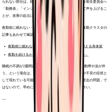
られない部分は、師長・看護部・労働組合・労働安全衛生委員会へ
「勤務表」「インシデント」「体調記録」とあわせて声を上げるこ
とが、改善の起点になります。
夜勤前に眠れない・夜勤明けに不調が続く場合は、夜勤クラスタの
記事もあわせて確認してください。
夜勤前に眠れない看護師さんへ：入眠リズムを整える具体策
夜勤を続けるかどうかを判断する「限界のサイン」
睡眠の不調が2週間以上続いている、寝つきの悪さに動悸や涙が伴
う、という場合は、睡眠単体の問題ではなく抑うつや不安の症状と
して現れている可能性もあります。「寝られない＝意志の問題」で
はないので、早めに医療機関の受診を検討してください。
---