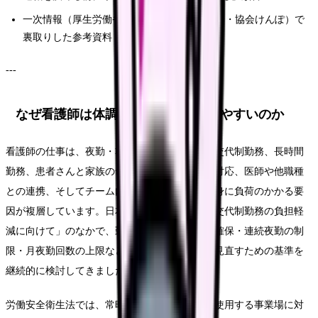
一次情報（厚生労働省・WHO・日本看護協会・協会けんぽ）で
裏取りした参考資料
---
なぜ看護師は体調・メンタルを崩しやすいのか
看護師の仕事は、夜勤・準夜勤・深夜勤を含む交代制勤務、長時間
勤務、患者さんと家族の命を預かる責任、急変対応、医師や他職種
との連携、そしてチーム内の人間関係まで、心身に負荷のかかる要
因が複層しています。日本看護協会は「夜勤・交代制勤務の負担軽
減に向けて」のなかで、勤務間インターバルの確保・連続夜勤の制
限・月夜勤回数の上限など、看護職の働き方を見直すための基準を
継続的に検討してきました。
労働安全衛生法では、常時50人以上の労働者を使用する事業場に対