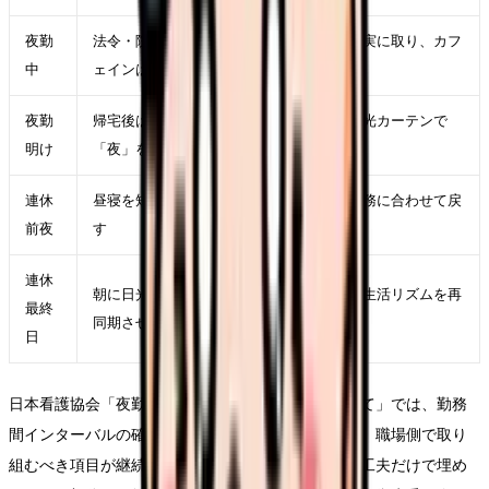
夜勤
法令・院内規程で許される範囲の仮眠を確実に取り、カフ
中
ェインは前半に限定する
夜勤
帰宅後は光を浴びすぎず、サングラスや遮光カーテンで
明け
「夜」を作って数時間眠る
連休
昼寝を短めにし、夜の入眠時刻を翌週の勤務に合わせて戻
前夜
す
連休
朝に日光を浴び、軽い運動と日中の活動で生活リズムを再
最終
同期させる
日
日本看護協会「夜勤・交代制勤務の負担軽減に向けて」では、勤務
間インターバルの確保や月夜勤時間の上限設定など、職場側で取り
組むべき項目が継続的に議論されています。個人の工夫だけで埋め