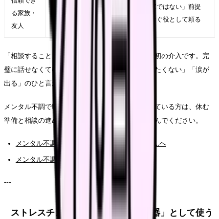
信頼でき
「専門家ではない」前提
る家族・
一人で抱えず話したい
で、つなぐ役として頼る
友人
「相談すること」自体が、症状の悪化を止める最初の介入です。完
璧に話せなくて構いません。「眠れない」「行きたくない」「涙が
出る」のひと言から始めてください。
メンタル不調で職場に行くのがつらい段階に入っている方は、休む
準備と相談の進め方を整理した記事もあわせて読んでください。
メンタル不調で仕事に行きたくない看護師さんへ
メンタル不調で休職を考える看護師さんへ
---
ストレスチェック制度を「自分の武器」として使う