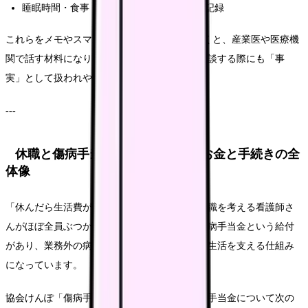
睡眠時間・食事・運動・人間関係の変化の記録
これらをメモやスマホで2週間ほど記録しておくと、産業医や医療機
関で話す材料になりますし、上司や看護部に相談する際にも「事
実」として扱われやすくなります。
---
休職と傷病手当金：働けない間のお金と手続きの全
体像
「休んだら生活費が出ない」という不安は、休職を考える看護師さ
んがほぼ全員ぶつかる壁です。健康保険には傷病手当金という給付
があり、業務外の病気やケガで働けない期間の生活を支える仕組み
になっています。
協会けんぽ「傷病手当金」のページでは、傷病手当金について次の