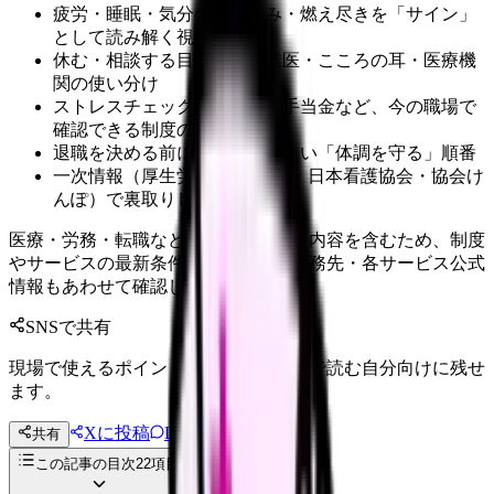
疲労・睡眠・気分の落ち込み・燃え尽きを「サイン」
として読み解く視点
休む・相談する目安と、産業医・こころの耳・医療機
関の使い分け
ストレスチェック制度・傷病手当金など、今の職場で
確認できる制度の全体像
退職を決める前にやっておきたい「体調を守る」順番
一次情報（厚生労働省・WHO・日本看護協会・協会け
んぽ）で裏取りした参考資料
医療・労務・転職など判断に影響する内容を含むため、制度
やサービスの最新条件は公的機関・勤務先・各サービス公式
情報もあわせて確認してください。
SNSで共有
現場で使えるポイントを、同僚やあとで読む自分向けに残せ
ます。
Xに投稿
LINE
共有
投稿文コピー
この記事の目次
22
項目