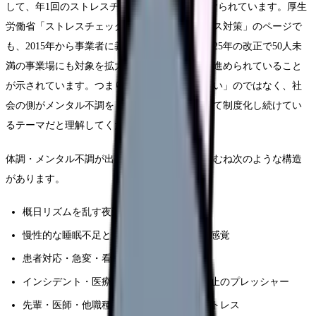
して、年1回のストレスチェック実施が義務づけられています。厚生
労働省「ストレスチェック制度・メンタルヘルス対策」のページで
も、2015年から事業者に義務化されたこと、2025年の改正で50人未
満の事業場にも対象を拡大する方向で見直しが進められていること
が示されています。つまり、看護師個人が「弱い」のではなく、社
会の側がメンタル不調を「働き方の問題」として制度化し続けてい
るテーマだと理解してください。
体調・メンタル不調が出やすい背景には、おおむね次のような構造
があります。
概日リズムを乱す夜勤・交代制勤務
慢性的な睡眠不足と「眠っても休めない」感覚
患者対応・急変・看取りなどの感情労働
インシデント・医療事故への不安と再発防止のプレッシャー
先輩・医師・他職種・患者家族との対人ストレス