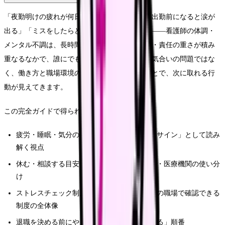
「夜勤明けの疲れが何日たっても抜けない」「出勤前になると涙が
出る」「ミスをしたらどうしようと眠れない」――看護師の体調・
メンタル不調は、長時間勤務・夜勤・人間関係・責任の重さが積み
重なるなかで、誰にでも起こりうるものです。気合いの問題ではな
く、働き方と職場環境の問題として整理することで、次に取れる行
動が見えてきます。
この完全ガイドで得られること:
疲労・睡眠・気分の落ち込み・燃え尽きを「サイン」として読み
解く視点
休む・相談する目安と、産業医・こころの耳・医療機関の使い分
け
ストレスチェック制度・傷病手当金など、今の職場で確認できる
制度の全体像
退職を決める前にやっておきたい「体調を守る」順番