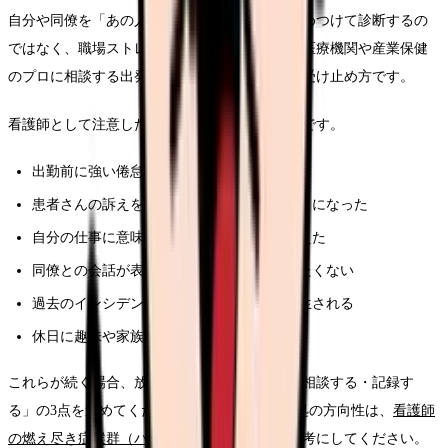
自分や同僚を「あの人はバーンアウトだ」と決めつけて診断するの
ではなく、職場ストレスのサインとして扱い、医療機関や産業保健
のプロに相談する出発点として使うのが正しい受け止め方です。
看護師として注意したいのは、次のような状態です。
出勤前に強い倦怠感や吐き気が出る日が続く
患者さんの訴えを聞くのがつらく感じるようになった
自分の仕事に意味を感じられない時間が増えた
同僚との会話が表面的になり、休憩室にいたくない
過去のインシデントが頭の中で繰り返し再生される
休日に趣味や家族との時間を楽しめない
これらが続く場合、放置するより先に「休む・相談する・記録す
る」の3点を進めてください。詳しい背景や対処の方向性は、
看護師
の燃え尽き症候群（バーンアウト）ガイド
を参考にしてください。