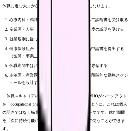
休職に進む大まかな流れは、おおむね次のようになります。
心療内科・精神科などで受診し、必要に応じて診断書を受け取る
産業医・人事・師長に体調を共有し、休職制度の説明を受ける
就業規則に従って休職届を提出する
健康保険組合・協会けんぽに傷病手当金支給申請書を提出する
（医師・事業主の記入欄あり）
休職期間中は治療と生活リズムの立て直しに専念する
主治医・産業医と相談しながら、復職時期と段階的な勤務スケジ
ュールを設計する
「休職＝キャリアの終わり」ではありません。WHOがバーンアウト
を「occupational phenomenon」と位置づけているように、これは個人
の弱さではなく職業上の現象として扱われるテーマです。休む期間
を「次に持続可能に働くための準備期間」として使うことができま
す。