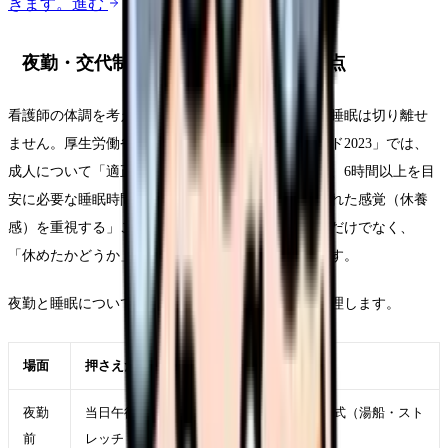
きます。
進む
夜勤・交代制勤務と睡眠を立て直す視点
看護師の体調を考えるうえで、夜勤・交代制勤務と睡眠は切り離せ
ません。厚生労働省「健康づくりのための睡眠ガイド2023」では、
成人について「適正な睡眠時間には個人差があるが、6時間以上を目
安に必要な睡眠時間を確保する」「睡眠で休養がとれた感覚（休養
感）を重視する」ことが示されています。長く寝るだけでなく、
「休めたかどうか」を自分で確認する視点が大切です。
夜勤と睡眠について、現場で扱いやすい考え方を整理します。
場面
押さえたい工夫
夜勤
当日午後に90分前後の仮眠を取り、入眠儀式（湯船・スト
前
レッチ・照明調整）を固定する