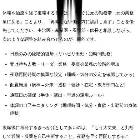
休職や治療を経て復職するときは、「すぐに元の勤務帯・元の業務
量に戻る」ことより、「再発しない働き方に設計し直す」ことを優
先してください。主治医・産業医・看護部・師長と相談しながら、
次のような調整を組み合わせるのが一般的です。
日勤のみの段階的復帰（リハビリ出勤・短時間勤務）
受け持ち人数・リーダー業務・委員会業務の段階的増加
夜勤再開時期の慎重な設定（睡眠・気分の安定を確認してから）
配置転換（病棟→外来・透析・健診・在宅・教育部門など）
通院日の確保（半休・遅出・早退の運用ルール）
体調の自己モニタリング（睡眠時間・気分・食欲・出勤前の身体
症状）
復職後に再発するきっかけとして多いのは、「もう大丈夫」と判断
して通院・服薬を自己中断すること、夜勤を早く再開しすぎるこ