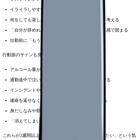
イライラしやすい、家族や同僚に当たってしまう
何をしても楽しめない、休日も仕事のことばかり考える
「自分が辞めれば現場が回らない」と過度な責任感で固まる
出勤前に「もう行きたくない」と強く感じる
行動面のサインも見逃せません。
アルコール量が増える、夜中の暴食が増える
通勤途中で泣いてしまう、職場の前で動けなくなる
インシデントやヒヤリハットが増えている
連絡を返せなくなる、SNSやLINEの返信が止まる
身だしなみや部屋が荒れる
「消えてしまいたい」と感じる時間が増える
これらが2週間以上続く、または「死にたい」「消えたい」という気