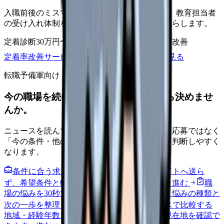
入職前後のミスマッチ、初月面談、3ヶ月面談、教育担当者
の受け入れ体制を見直し、早期離職の再発を減らします。
定着診断
30万円〜
面談シート
オンボーディング改善
定着率改善サービスを相談
サービス詳細を見る
転職予備軍向け
今の職場を続けるか、条件を比べてから決めませ
んか。
ニュースを読んで不安が強くなった時は、すぐ応募ではなく
「今の条件・他の選択肢・相談先」を分けると判断しやすく
なります。
条件に合う求人通知を受け取る
外部転職サイトへ送ら
ず、希望条件と転職時期を自社で預かります。
進む
職
場の悩みを30秒で診断
辞めるべきか迷う前に、悩みの種類と
次の一歩を整理します。
進む
給料コンパスで比較する
地域・経験年数・施設形態から、今の給料の現在地を確認で