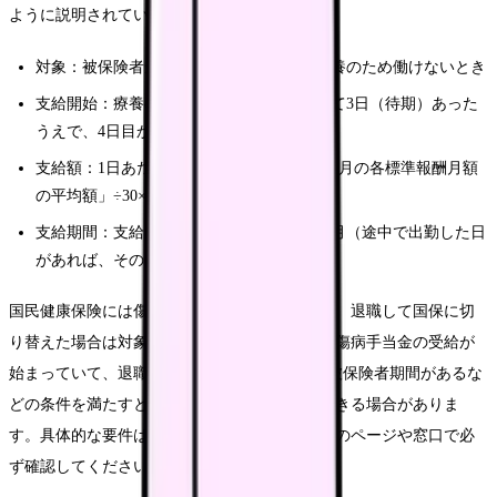
ように説明されています。
対象：被保険者が業務外の病気やケガで療養のため働けないとき
支給開始：療養のため働けない日が連続して3日（待期）あった
うえで、4日目から
支給額：1日あたり「支給開始日以前の12か月の各標準報酬月額
の平均額」÷30×3分の2が目安
支給期間：支給開始日から通算して1年6か月（途中で出勤した日
があれば、その分は通算から除外される）
国民健康保険には傷病手当金の制度がないため、退職して国保に切
り替えた場合は対象になりません。退職前から傷病手当金の受給が
始まっていて、退職日まで継続して1年以上の被保険者期間があるな
どの条件を満たすと、退職後も継続して受給できる場合がありま
す。具体的な要件は協会けんぽ・健康保険組合のページや窓口で必
ず確認してください。