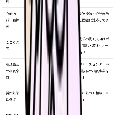
科
れる
心療内
不眠・抑うつ・不安・
診断と薬物療法・心理療法
科・精神
パニック症状などが続
を含めた医療的対応ができ
科
く
る
まず話を聞いてほし
厚生労働省の働く人向けポ
こころの
い・どこに相談すべき
ータル。電話・SNS・メー
耳
か分からない
ル相談あり
看護協会
都道府県ナースセンターや
看護職の働き方に詳し
の相談窓
日本看護協会の相談事業を
い立場で相談したい
口
利用できる
ハラスメント・違法残
労働基準
労働法令に基づく相談・申
業・36協定逸脱などの
監督署
告ができる
労務問題