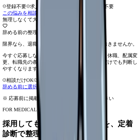
登録不要
求人押し売りなし
病院名は入力不要
この悩みを相談室で整理する
無理しなくて大丈夫
辞める前の整理
限界なら、退職前に次の逃げ道だけ確保しておきませんか。
今すぐ応募しなくても大丈夫です。退職時期、休職、配属変
更、転職先の条件を第三者に整理してもらうだけでも判断し
やすくなります。
相談だけOK
LINE相談OK
完全無料
辞める前に選択肢を確認する
※ 応募前に掲載元の最新情報を確認してください
FOR MEDICAL PROVIDERS
採用しても辞めてしまう原因を、定着
診断で整理できます