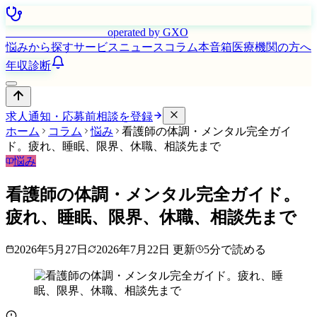
はたらく看護師さん
operated by GXO
悩みから探す
サービス
ニュース
コラム
本音箱
医療機関の方へ
年収診断
求人通知・応募前相談を登録
ホーム
コラム
悩み
看護師の体調・メンタル完全ガイ
ド。疲れ、睡眠、限界、休職、相談先まで
悩み
看護師の体調・メンタル完全ガイド。
疲れ、睡眠、限界、休職、相談先まで
2026年5月27日
2026年7月22日
更新
5
分で読める