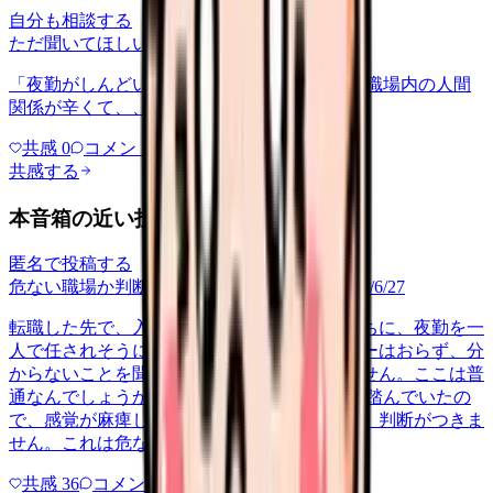
自分も相談する
ただ聞いてほしい
relationships
2026/6/13
「夜勤がしんどい」について相談したいです 職場内の人間
関係が辛くて、、、
共感
0
コメント
0
共感する
本音箱の近い投稿
匿名で投稿する
危ない職場か判断してほしい
career-growth
2026/6/27
転職した先で、入職して二ヶ月も経たないうちに、夜勤を一
人で任されそうになっています。プリセプターはおらず、分
からないことを聞ける相手も日によっていません。ここは普
通なんでしょうか。 前の職場はもっと段階を踏んでいたの
で、感覚が麻痺しているのか自分が甘いのか、判断がつきま
せん。これは危ない環境なのか…
共感
36
コメント
2