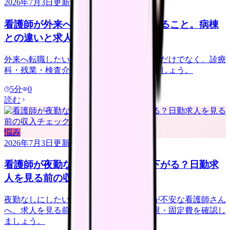
2026年7月3日
更新
看護師が外来へ転職する前に確認すること。病棟
との違いと求人の見方
外来へ転職したい看護師さんへ。夜勤なしだけでなく、診療
科・残業・検査介助・土曜勤務を確認しましょう。
5
分
0
読む
悩み
2026年7月3日
更新
看護師が夜勤なしにすると給料は下がる？日勤求
人を見る前の収入チェック
夜勤なしにしたいけれど給料が下がるのが不安な看護師さん
へ。求人を見る前に、夜勤手当・年収下限・固定費を確認し
ましょう。