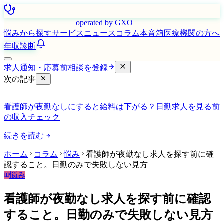
はたらく看護師さん
operated by GXO
悩みから探す
サービス
ニュース
コラム
本音箱
医療機関の方へ
年収診断
求人通知・応募前相談を登録
次の記事
看護師が夜勤なしにすると給料は下がる？日勤求人を見る前
の収入チェック
続きを読む
ホーム
コラム
悩み
看護師が夜勤なし求人を探す前に確
認すること。日勤のみで失敗しない見方
悩み
看護師が夜勤なし求人を探す前に確認
すること。日勤のみで失敗しない見方