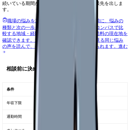
続いている期間から、次に見るべき記事と相談先を出しま
す。
職場の悩みを30秒で診断
辞めるべきか迷う前に、悩みの
種類と次の一歩を整理します。
進む
給料コンパスで比
較する
地域・経験年数・施設形態から、今の給料の現在地を
確認できます。
進む
匿名掲示板で本音を見る
同じ悩み
の声を読んで、今の職場だけの問題か確かめられます。
進む
相談前に決める条件
条件
決める目安
年収下限
夜勤手当なしで生活できる金額
通勤時間
朝の混雑や送迎を含めた上限