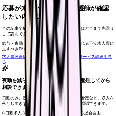
応募が来ない求人票を、看護師が確認
したい内容に直せます
この記事で触れた不安を、自院の求人票ではどこまで先回り
して説明できていますか？
給与・夜勤・休日の見せ方
応募前に離脱される不安
求人票に
足すべきFAQ
求人票改善レビューの見積もりを依頼
サービス詳細を見
る
夜勤を減らせる職場タイプを、先に整理してから
相談できます。
日勤のみ、夜勤少なめ、クリニック、訪問看護など、収入を
落としすぎずに夜勤負担を下げる選択肢を確認できます。
日勤求人
夜勤回数を相談
LINE相談OK
退会自由