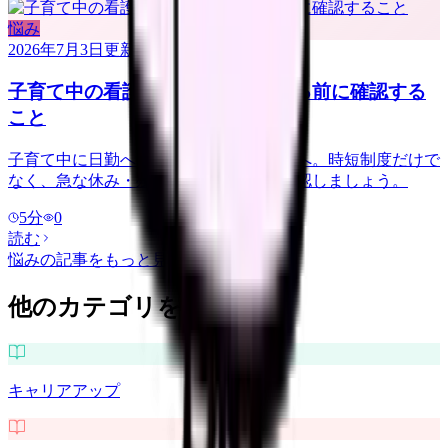
悩み
2026年7月3日
更新
子育て中の看護師が日勤へ転職する前に確認する
こと
子育て中に日勤へ転職したい看護師さんへ。時短制度だけで
なく、急な休み・残業・送迎時間まで確認しましょう。
5
分
0
読む
悩み
の記事をもっと見る
他のカテゴリを探す
キャリアアップ