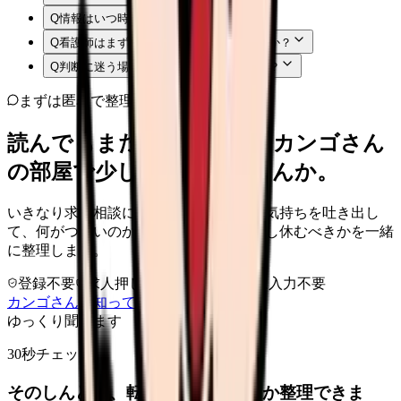
Q
情報はいつ時点のものですか？
Q
看護師はまず何から確認すればよいですか？
Q
判断に迷う場合はどうすればよいですか？
まずは匿名で整理
読んでもまだ苦しいなら、カンゴさん
の部屋で少し話してみませんか。
いきなり求人相談には進みません。今の気持ちを吐き出し
て、何がつらいのか、辞めるべきか、少し休むべきかを一緒
に整理します。
登録不要
求人押し売りなし
病院名は入力不要
カンゴさんを知ってから相談する
ゆっくり聞きます
30秒チェック
そのしんどさ、転職すべきサインか整理できま