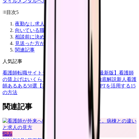
タイル
メンタルヘルス
看護師
目次
5
夜勤なし求人で最初に見ること
向いている職場タイプ
相談前に決める条件
見送った方がよい求人のサイン
関連記事
人気記事
看護師転職サイトランキングTOP5【2026年最新版】
看護師
の賃上げはいくら？2026年度の最新情報を徹底解説
新人看護
師あるある50選【共感必至】
看護師がChatGPTを活用する15
の方法
関連記事
悩み