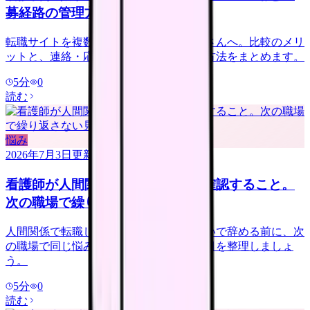
募経路の管理方法
転職サイトを複数登録するか迷う看護師さんへ。比較のメリ
ットと、連絡・応募経路で疲れない管理方法をまとめます。
5
分
0
読む
悩み
2026年7月3日
更新
看護師が人間関係で転職する前に確認すること。
次の職場で繰り返さない見方
人間関係で転職したい看護師さんへ。勢いで辞める前に、次
の職場で同じ悩みを繰り返さない確認項目を整理しましょ
う。
5
分
0
読む