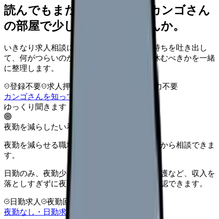
読んでもまだ苦しいなら、カンゴさん
の部屋で少し話してみませんか。
いきなり求人相談には進みません。今の気持ちを吐き出し
て、何がつらいのか、辞めるべきか、少し休むべきかを一緒
に整理します。
登録不要
求人押し売りなし
病院名は入力不要
カンゴさんを知ってから相談する
ゆっくり聞きます
夜勤を減らしたい看護師さんへ
夜勤を減らせる職場タイプを、先に整理してから相談できま
す。
日勤のみ、夜勤少なめ、クリニック、訪問看護など、収入を
落としすぎずに夜勤負担を下げる選択肢を確認できます。
日勤求人
夜勤回数を相談
LINE相談OK
夜勤なし・日勤求人の探し方を見る