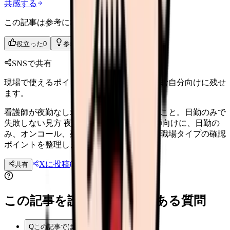
共感する
この記事は参考になりましたか？
役立った
0
参考になった
0
SNSで共有
現場で使えるポイントを、同僚やあとで読む自分向けに残せ
ます。
看護師が夜勤なし求人を探す前に確認すること。日勤のみで
失敗しない見方 夜勤なし求人を探す看護師向けに、日勤の
み、オンコール、残業、土日勤務、年収、職場タイプの確認
ポイントを整理します。
Xに投稿
LINE
共有
投稿文コピー
この記事を読む前後によくある質問
Q
この記事では何を確認できますか？