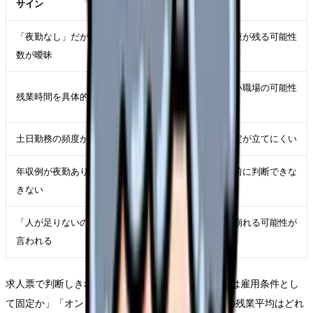
サイン
理由
「夜勤なし」だがオンコール回
実質的に夜間拘束が残る可能性
数が曖昧
がある
日勤でも帰れない職場の可能性
残業時間を具体的に答えない
がある
土日勤務の頻度が分からない
家庭・休息の予定が立てにくい
年収例が夜勤あり時代と比較で
収入低下を入職前に判断できな
きない
い
「人が足りないので柔軟に」と
夜勤なし条件が崩れる可能性が
言われる
ある
求人票で判断しきれない時は、面接前に「夜勤なしは雇用条件とし
て固定か」「オンコールは月何回か」「直近3か月の残業平均はどれ