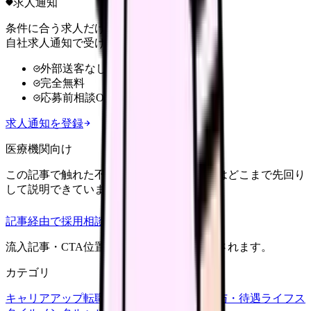
求人通知
条件に合う求人だけ
自社求人通知で受け取る
外部送客なし
完全無料
応募前相談OK
求人通知を登録
医療機関向け
この記事で触れた不安を、自院の求人票ではどこまで先回り
して説明できていますか？
記事経由で採用相談
流入記事・CTA位置つきで管理画面に記録されます。
カテゴリ
キャリアアップ
転職ガイド
悩み
職場環境
給与・待遇
ライフス