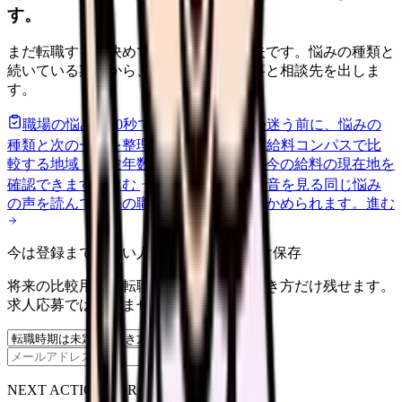
す。
まだ転職すると決めていなくても大丈夫です。悩みの種類と
続いている期間から、次に見るべき記事と相談先を出しま
す。
職場の悩みを30秒で診断
辞めるべきか迷う前に、悩みの
種類と次の一歩を整理します。
進む
給料コンパスで比
較する
地域・経験年数・施設形態から、今の給料の現在地を
確認できます。
進む
匿名掲示板で本音を見る
同じ悩み
の声を読んで、今の職場だけの問題か確かめられます。
進む
今は登録までしない人向け: 希望条件だけ保存
将来の比較用に、転職時期と気になる働き方だけ残せます。
求人応募ではありません。
保存
NEXT ACTION FOR CLINICS