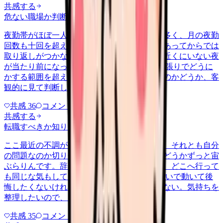
共感する
危ない職場か判断してほしい
yakin
2026/6/27
夜勤帯がほぼ一人体制で、受け持つ患者数も多く、月の夜勤
回数も十回を超える月が続いています。何かあってからでは
取り返しがつかないのに、応援を呼べる人が近くにいない夜
が当たり前になっています。 これは個人の頑張りでどうに
かする範囲を超えていないか、危ない職場なのかどうか、客
観的に見て判断したいです。
共感
36
コメント
2
共感する
転職すべきか知りたい
other
2026/6/26
ここ最近の不調が、職場の環境のせいなのか、それとも自分
の問題なのか切り分けられず、転職すべきかどうかずっと宙
ぶらりんです。辞めれば楽になる気もするし、どこへ行って
も同じな気もして、決め手がありません。 勢いで動いて後
悔したくないけれど、このまま留まる根拠もない。気持ちを
整理したいので、判断材料の集…
共感
35
コメント
2