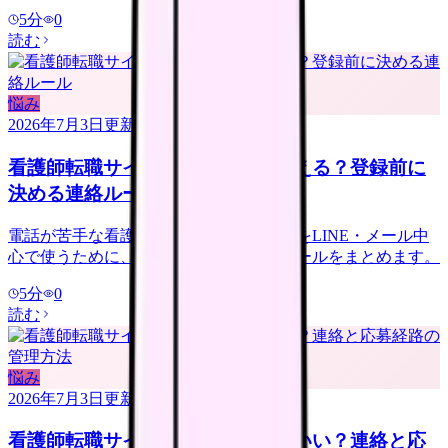
5
分
0
読む
悩み
2026年7月3日
更新
看護師転職サイトは電話なしで使える？登録前に
決める連絡ルール
電話が苦手な看護師さんへ。転職サイトをLINE・メール中
心で使うために、登録前に決める連絡ルールをまとめます。
5
分
0
読む
悩み
2026年7月3日
更新
看護師転職サイトは複数登録していい？連絡と応