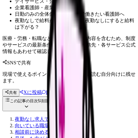
デイサービス・介護施設
企業看護師・産業保健
日勤のみの全体像： 日勤のみで働きたい看護師へ
夜勤なしで給料が下がる不安： 夜勤なしにすると給料
は下がる？
医療・労務・転職など判断に影響する内容を含むため、制度
やサービスの最新条件は公的機関・勤務先・各サービス公式
情報もあわせて確認してください。
SNSで共有
現場で使えるポイントを、同僚やあとで読む自分向けに残せ
ます。
Xに投稿
LINE
共有
投稿文コピー
この記事の目次
5
項目
夜勤なし求人で最初に見ること
向いている職場タイプ
相談前に決める条件