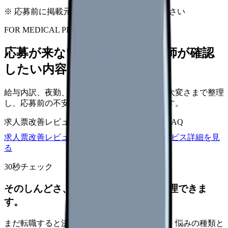
※ 応募前に掲載元の最新情報を確認してください
FOR MEDICAL PROVIDERS
応募が来ない求人票を、看護師が確認
したい内容に直せます
給与内訳、夜勤、休日、教育、職場の正直な大変さまで整理
し、応募前の不安を減らす求人票へ改善します。
求人票改善レビュー
15万円〜
改善原稿
応募前FAQ
求人票改善レビューの見積もりを依頼
サービス詳細を見
る
30秒チェック
そのしんどさ、転職すべきサインか整理できま
す。
まだ転職すると決めていなくても大丈夫です。悩みの種類と