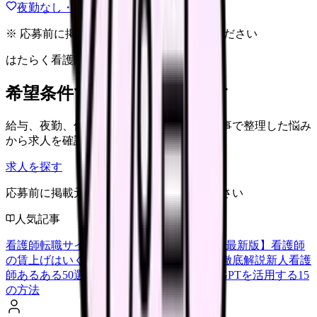
夜勤なし・日勤求人の探し方を見る
※ 応募前に掲載元の最新情報を確認してください
はたらく看護師さん 求人
希望条件で看護師求人を探す
給与、夜勤、休み、ブランクなど、この記事で整理した悩み
から求人を確認できます。
求人を探す
応募前に掲載元の最新情報を確認してください
人気記事
看護師転職サイトランキングTOP5【2026年最新版】
看護師
の賃上げはいくら？2026年度の最新情報を徹底解説
新人看護
師あるある50選【共感必至】
看護師がChatGPTを活用する15
の方法