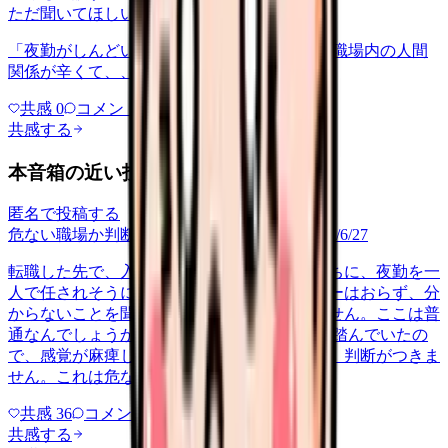
ただ聞いてほしい
relationships
2026/6/13
「夜勤がしんどい」について相談したいです 職場内の人間
関係が辛くて、、、
共感
0
コメント
0
共感する
本音箱の近い投稿
匿名で投稿する
危ない職場か判断してほしい
career-growth
2026/6/27
転職した先で、入職して二ヶ月も経たないうちに、夜勤を一
人で任されそうになっています。プリセプターはおらず、分
からないことを聞ける相手も日によっていません。ここは普
通なんでしょうか。 前の職場はもっと段階を踏んでいたの
で、感覚が麻痺しているのか自分が甘いのか、判断がつきま
せん。これは危ない環境なのか…
共感
36
コメント
2
共感する