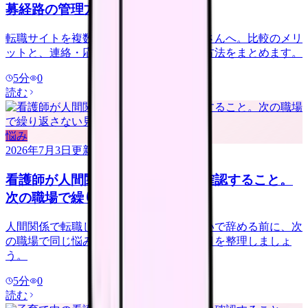
募経路の管理方法
転職サイトを複数登録するか迷う看護師さんへ。比較のメリ
ットと、連絡・応募経路で疲れない管理方法をまとめます。
5
分
0
読む
悩み
2026年7月3日
更新
看護師が人間関係で転職する前に確認すること。
次の職場で繰り返さない見方
人間関係で転職したい看護師さんへ。勢いで辞める前に、次
の職場で同じ悩みを繰り返さない確認項目を整理しましょ
う。
5
分
0
読む