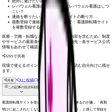
絶対に避けたい条件
レバウェル看護の電話が不安： レバウェル看護はしつ
こい？
連絡を断りたい： 看護師転職サイトの断り方
複数登録で連絡が増えるのが不安： 看護師転職サイト
を複数登録する時の管理方法
医療・労務・転職など判断に影響する内容を含むため、制度
やサービスの最新条件は公的機関・勤務先・各サービス公式
情報もあわせて確認してください。
SNSで共有
現場で使えるポイントを、同僚やあとで読む自分向けに残せ
ます。
Xに投稿
LINE
共有
投稿文コピー
この記事の目次
6
項目
看護師転職サイトを使いたいけれど、「電話が来るのが嫌」「夜勤
明けに起こされたくない」「電話だと流されそう」と感じて登録を