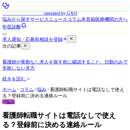
はたらく看護師さん
operated by GXO
悩みから探す
サービス
ニュース
コラム
本音箱
医療機関の方へ
年収診断
求人通知・応募前相談を登録
次の記事
看護師が夜勤なし求人を探す前に確認すること。日勤のみで
失敗しない見方
続きを読む
ホーム
コラム
悩み
看護師転職サイトは電話なしで使え
る？登録前に決める連絡ルール
悩み
看護師転職サイトは電話なしで使え
る？登録前に決める連絡ルール