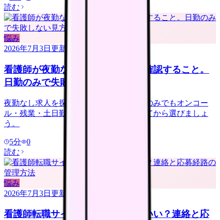
読む
悩み
2026年7月3日
更新
看護師が夜勤なし求人を探す前に確認すること。
日勤のみで失敗しない見方
夜勤なし求人を探す看護師さんへ。日勤のみでもオンコー
ル・残業・土日勤務・年収低下を確認してから選びましょ
う。
5
分
0
読む
悩み
2026年7月3日
更新
看護師転職サイトは複数登録していい？連絡と応