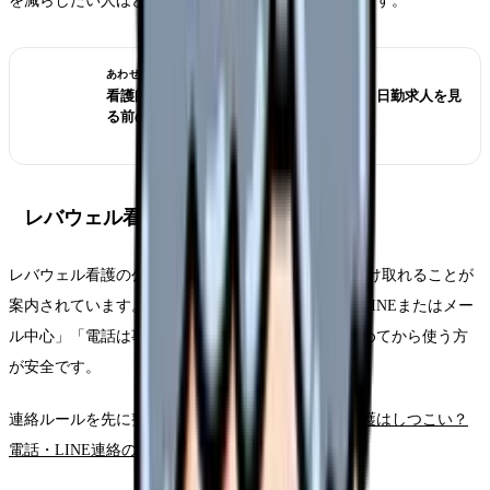
を減らしたい人ほど、最初に条件を絞ることが重要です。
あわせて読みたい
看護師が夜勤なしにすると給料は下がる？日勤求人を見
る前の収入チェック
レバウェル看護を使う場合
レバウェル看護の公式ページでは、LINEで求人を受け取れることが
案内されています。電話が苦手な人は、登録前に「LINEまたはメー
ル中心」「電話は事前調整」「今は情報収集」と決めてから使う方
が安全です。
連絡ルールを先に整理したい場合は、
レバウェル看護はしつこい？
電話・LINE連絡の実態と対処法
で確認できます。