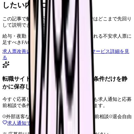
したい内容に直せます
この記事で触れた不安を、自院の求人票ではどこまで先回り
して説明できていますか？
給与・夜勤・休日の見せ方
応募前に離脱される不安
求人票に
足すべきFAQ
求人票改善レビューの見積もりを依頼
サービス詳細を見
る
転職サイトの連絡が不安なら、希望条件だけを静
かに保存しておきましょう。
今すぐ応募しない段階では、電話相談よりも求人通知と応募
前相談で条件を整理すると負担を抑えられます。
外部送客なし
電話なしで条件保存
応募前相談
退会自由
求人通知で条件を保存する