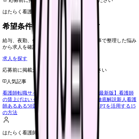
※ 応募前に掲載元の最新情報を確認してください
はたらく看護師さん 求人
希望条件で看護師求人を探す
給与、夜勤、休み、ブランクなど、この記事で整理した悩み
から求人を確認できます。
求人を探す
応募前に掲載元の最新情報を確認してください
人気記事
看護師転職サイトランキングTOP5【2026年最新版】
看護師
の賃上げはいくら？2026年度の最新情報を徹底解説
新人看護
師あるある50選【共感必至】
看護師がChatGPTを活用する15
の方法
はたらく看護師さん編集部