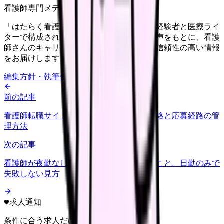
看護師専門メディア
「はたらく看護師さん」編集部は、看護師経験者と医療ライ
ターで構成されています。現場のリアルな声をもとに、看護
師さんのキャリア・転職・働き方に関する信頼性の高い情報
をお届けします。
編集方針・執筆体制・監修体制を見る
前の記事
看護師転職サイトは複数登録していい？連絡と応募経路の管
理方法
次の記事
看護師が夜勤なし求人を探す前に確認すること。日勤のみで
失敗しない見方
求人通知
条件に合う求人だけ