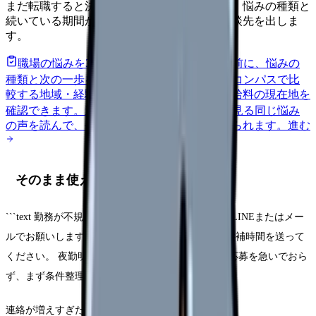
まだ転職すると決めていなくても大丈夫です。悩みの種類と
続いている期間から、次に見るべき記事と相談先を出しま
す。
職場の悩みを30秒で診断
辞めるべきか迷う前に、悩みの
種類と次の一歩を整理します。
進む
給料コンパスで比
較する
地域・経験年数・施設形態から、今の給料の現在地を
確認できます。
進む
匿名掲示板で本音を見る
同じ悩み
の声を読んで、今の職場だけの問題か確かめられます。
進む
そのまま使える文面
```text 勤務が不規則で電話に出にくいため、基本はLINEまたはメー
ルでお願いします。 電話が必要な場合は、事前に候補時間を送って
ください。 夜勤明けは電話に出られません。 今は応募を急いでおら
ず、まず条件整理と情報収集から始めたいです。 ```
連絡が増えすぎた時は、次のように止めます。