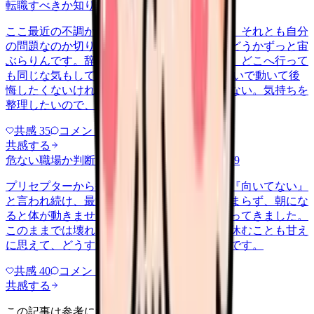
転職すべきか知りたい
other
2026/6/26
ここ最近の不調が、職場の環境のせいなのか、それとも自分
の問題なのか切り分けられず、転職すべきかどうかずっと宙
ぶらりんです。辞めれば楽になる気もするし、どこへ行って
も同じな気もして、決め手がありません。 勢いで動いて後
悔したくないけれど、このまま留まる根拠もない。気持ちを
整理したいので、判断材料の集…
共感
35
コメント
2
共感する
危ない職場か判断してほしい
harassment
2026/6/9
プリセプターから毎日のように『辞めれば』『向いてない』
と言われ続け、最近は職場が近づくと涙が止まらず、朝にな
ると体が動きません。食事も喉を通らなくなってきました。
このままでは壊れてしまう気がします。でも休むことも甘え
に思えて、どうすればいいのか分からないんです。
共感
40
コメント
2
共感する
この記事は参考になりましたか？