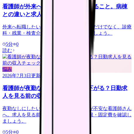
看護師が外来へ転職する前に確認すること。病棟
との違いと求人の見方
外来へ転職したい看護師さんへ。夜勤なしだけでなく、診療
科・残業・検査介助・土曜勤務を確認しましょう。
5
分
0
読む
悩み
2026年7月3日
更新
看護師が夜勤なしにすると給料は下がる？日勤求
人を見る前の収入チェック
夜勤なしにしたいけれど給料が下がるのが不安な看護師さん
へ。求人を見る前に、夜勤手当・年収下限・固定費を確認し
ましょう。
5
分
0