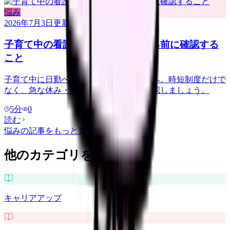
悩み
2026年7月3日
更新
子育て中の看護師が日勤へ転職する前に確認する
こと
子育て中に日勤へ転職したい看護師さんへ。時短制度だけで
なく、急な休み・残業・送迎時間まで確認しましょう。
5
分
0
読む
悩み
の記事をもっと見る
他のカテゴリを探す
キャリアアップ