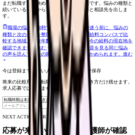
まだ転職すると決めていなくても大丈夫です。悩みの種類と
続いている期間から、次に見るべき記事と相談先を出しま
す。
職場の悩みを30秒で診断
辞めるべきか迷う前に、悩みの
種類と次の一歩を整理します。
進む
給料コンパスで比
較する
地域・経験年数・施設形態から、今の給料の現在地を
確認できます。
進む
匿名掲示板で本音を見る
同じ悩み
の声を読んで、今の職場だけの問題か確かめられます。
進む
今は登録までしない人向け: 希望条件だけ保存
将来の比較用に、転職時期と気になる働き方だけ残せます。
求人応募ではありません。
保存
NEXT ACTION FOR CLINICS
応募が来ない求人票を、看護師が確認