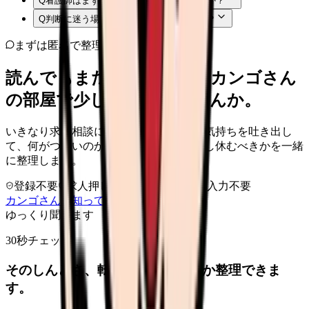
Q
看護師はまず何から確認すればよいですか？
Q
判断に迷う場合はどうすればよいですか？
まずは匿名で整理
読んでもまだ苦しいなら、カンゴさん
の部屋で少し話してみませんか。
いきなり求人相談には進みません。今の気持ちを吐き出し
て、何がつらいのか、辞めるべきか、少し休むべきかを一緒
に整理します。
登録不要
求人押し売りなし
病院名は入力不要
カンゴさんを知ってから相談する
ゆっくり聞きます
30秒チェック
そのしんどさ、転職すべきサインか整理できま
す。