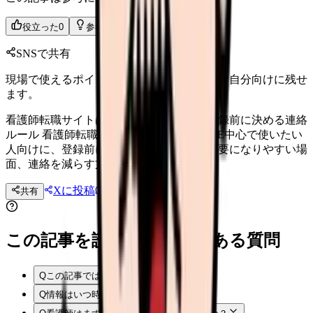
役立った
0
参考になった
0
SNSで共有
現場で使えるポイントを、同僚やあとで読む自分向けに残せ
ます。
看護師転職サイトは電話なしで使える？登録前に決める連絡
ルール 看護師転職サイトを電話なし・LINE中心で使いたい
人向けに、登録前に伝えること、電話が必要になりやすい場
面、連絡を減らす文面を整理します。
Xに投稿
LINE
共有
投稿文コピー
この記事を読む前後によくある質問
Q
この記事では何を確認できますか？
Q
情報はいつ時点のものですか？