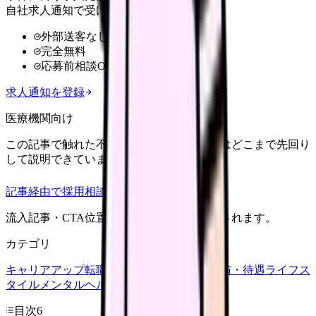
自社求人通知で受け取る
外部送客なし
完全無料
応募前相談OK
求人通知を登録
医療機関向け
この記事で触れた不安を、自院の求人票ではどこまで先回り
して説明できていますか？
記事経由で採用相談
流入記事・CTA位置つきで管理画面に記録されます。
カテゴリ
キャリアアップ
転職ガイド
悩み
職場環境
給与・待遇
ライフス
タイル
メンタルヘルス
看護師
目次
6