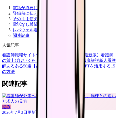
電話が必要になりやすい場面
登録前に伝えること
そのまま使える文面
電話なし希望でも決めておきたい条件
レバウェル看護を使う場合
関連記事
人気記事
看護師転職サイトランキングTOP5【2026年最新版】
看護師
の賃上げはいくら？2026年度の最新情報を徹底解説
新人看護
師あるある50選【共感必至】
看護師がChatGPTを活用する15
の方法
関連記事
悩み
2026年7月3日
更新