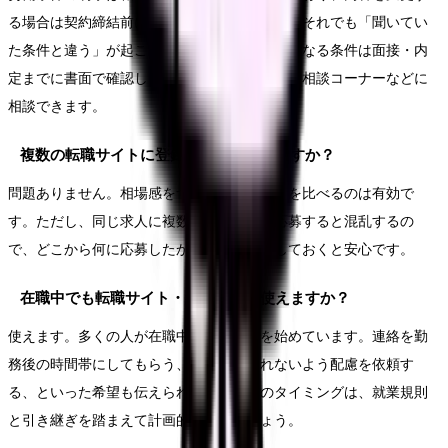
る場合は契約締結前に改めて明示が必要です。それでも「聞いてい
た条件と違う」が起こることはあります。気になる条件は面接・内
定までに書面で確認し、相違があれば総合労働相談コーナーなどに
相談できます。
複数の転職サイトに登録しても大丈夫ですか？
問題ありません。相場感をつかむために複数を比べるのは有効で
す。ただし、同じ求人に複数のルートから応募すると混乱するの
で、どこから何に応募したかは自分でメモしておくと安心です。
在職中でも転職サイト・紹介会社は使えますか？
使えます。多くの人が在職中に情報収集を始めています。連絡を勤
務後の時間帯にしてもらう、職場に知られないよう配慮を依頼す
る、といった希望も伝えられます。退職のタイミングは、就業規則
と引き継ぎを踏まえて計画的に進めましょう。