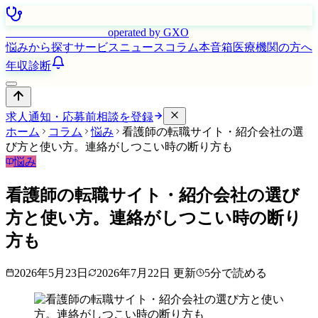
はたらく看護師さん
operated by GXO
悩みから探す
サービス
ニュース
コラム
本音箱
医療機関の方へ
年収診断
求人通知・応募前相談を登録
ホーム
コラム
悩み
看護師の転職サイト・紹介会社の選
び方と使い方。連絡がしつこい時の断り方も
悩み
看護師の転職サイト・紹介会社の選び
方と使い方。連絡がしつこい時の断り
方も
2026年5月23日
2026年7月22日
更新
5
分で読める