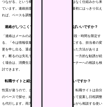
つながる、という構造があるためです。悪意ではなく仕組みから来
ています。連絡頻度・手段・転職時期の希望を最初にはっきり伝え
れば、ペースを調整してもらえます。
連絡がしつこくて困っています。どう断ればいいですか？
「連絡はメールのみ」「電話は○時以降」など手段・時間を限定す
る、「今は情報収集の段階」と転職時期を明確にする、担当者の変
更を申し出る、退会・利用停止を伝える、といった方法がありま
す。断るのは失礼ではなく正当な意思表示です。一方的な勧誘が続
く場合は、消費生活センターや総合労働相談コーナーへの相談も検
討できます。
転職サイトと紹介会社、どちらを使えばいいですか？
性質が違うので、どちらが正解とは言えません。転職サイトは自分
のペースで探せ、紹介会社は担当者が求人を絞って提案し日程調整
も代行します。両方を併用し、相場感をつかみながら相談する使い