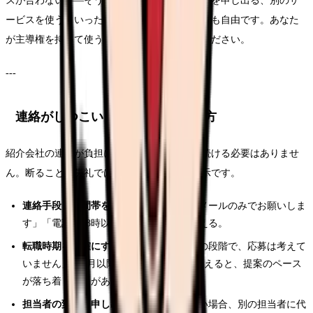
スが合わない——そう感じたら、担当者の変更を申し出る、別のサ
ービスを使う、いったん利用を止める、いずれも自由です。あなた
が主導権を持って使うものだと覚えておいてください。
---
連絡がしつこいと感じた時の断り方
紹介会社の連絡が負担になったとき、我慢し続ける必要はありませ
ん。断ることは失礼ではなく、正当な意思表示です。
連絡手段・時間帯を限定する
：「今後はメールのみでお願いしま
す」「電話は18時以降に」と具体的に伝える。
転職時期を明確にする
：「今は情報収集の段階で、応募は考えて
いません」「○月以降に検討します」と伝えると、提案のペース
が落ち着くことがあります。
担当者の変更を申し出る
：相性が合わない場合、別の担当者に代