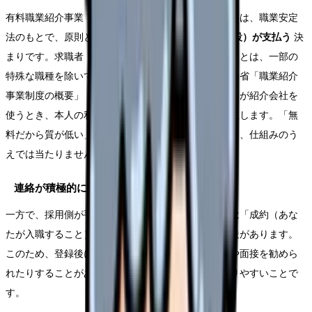
有料職業紹介事業（いわゆる転職紹介会社）の手数料は、職業安定
法のもとで、原則として
求人者（採用する病院・施設）が支払う
決
まりです。求職者（看護師本人）から手数料を取ることは、一部の
特殊な職種を除いて原則禁止されています（厚生労働省「職業紹介
事業制度の概要」「手数料」資料）。つまり、看護師が紹介会社を
使うとき、本人の利用は無料で、費用は採用側が負担します。「無
料だから質が低い」「後で請求される」という心配は、仕組みのう
えでは当たりません。
連絡が積極的になりやすい構造がある
一方で、採用側が手数料を払う＝紹介会社にとっては「成約（あな
たが入職すること）」が収益につながる、という構造があります。
このため、登録後に連絡が積極的になったり、応募や面接を勧めら
れたりすることがあります。これは仕組み上、起こりやすいことで
す。