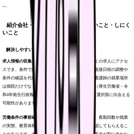
---
紹介会社・転職サイトで解決しやすいこと・しにく
いこと
解決しやすいこと
求人情報の収集と比較
。自分一人で探すより、多くの求人にアクセ
スでき、条件で絞り込めます。担当者がつけば、面接日程の調整や
条件の確認を代行してもらえることもあります。看護師の就業場所
は病院だけでなく、診療所・訪問看護など多様で（厚生労働省・令
和4年衛生行政報告例）、自分では気づかなかった選択肢に出会える
可能性があります。
労働条件の事前確認
。求人票だけでは分からない、夜勤回数や残業
の実態、教育体制などを、担当者経由で職場に確認してもらえるこ