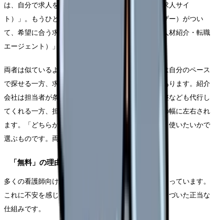
は、自分で求人を検索して応募する「転職サイト（求人サイ
ト）」。もうひとつは、担当者（キャリアアドバイザー）がつい
て、希望に合う求人を紹介してくれる「紹介会社（人材紹介・転職
エージェント）」です。
両者は似ているようで性質が違います。転職サイトは自分のペース
で探せる一方、求人の中身を自分で見極める必要があります。紹介
会社は担当者が条件を絞って提案し、面接日程の調整なども代行し
てくれる一方、担当者との相性や、紹介される求人の幅に左右され
ます。「どちらが良い・悪い」ではなく、自分がどう使いたいかで
選ぶものです。両方を併用してもかまいません。
「無料」の理由が分からないと不安になる
多くの看護師向け紹介サービスは「利用無料」とうたっています。
これに不安を感じる人がいますが、これは法律にもとづいた正当な
仕組みです。