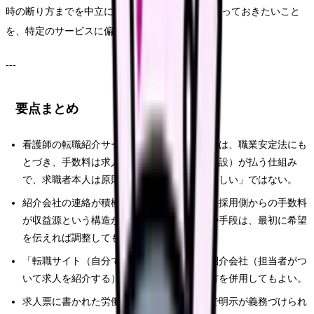
時の断り方までを中立に整理し、登録する前に知っておきたいこと
を、特定のサービスに偏らずに解説します。
---
要点まとめ
看護師の転職紹介サービス（エージェント）は、職業安定法にも
とづき、手数料は求人者（採用する病院・施設）が払う仕組み
で、求職者本人は原則無料。「無料だから怪しい」ではない。
紹介会社の連絡が積極的になりやすいのは、採用側からの手数料
が収益源という構造があるため。連絡頻度や手段は、最初に希望
を伝えれば調整してもらえる。
「転職サイト（自分で求人を探す）」と「紹介会社（担当者がつ
いて求人を紹介する）」は性質が違う。両方を併用してもよい。
求人票に書かれた労働条件は、職業安定法で明示が義務づけられ