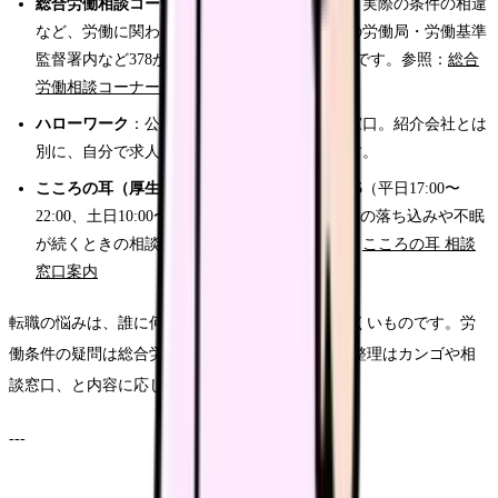
総合労働相談コーナー
：強引な勧誘や、求人と実際の条件の相違
など、労働に関わる困りごとの相談先。全国の労働局・労働基準
監督署内など378か所に設置、無料・予約不要です。参照：
総合
労働相談コーナーのご案内（厚生労働省）
ハローワーク
：公的な求人紹介・職業相談の窓口。紹介会社とは
別に、自分で求人を探す選択肢として使えます。
こころの耳（厚生労働省）
：電話
0120-565-455
（平日17:00〜
22:00、土日10:00〜16:00）。転職の迷いで気分の落ち込みや不眠
が続くときの相談先です。匿名・無料。参照：
こころの耳 相談
窓口案内
転職の悩みは、誰に何を相談していいか分かりにくいものです。労
働条件の疑問は総合労働相談コーナー、気持ちの整理はカンゴや相
談窓口、と内容に応じて使い分けてみてください。
---