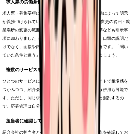
求人票の労働条件は書面で確認する
求人票・募集要項に書かれた労働条件は、職業安定法によって明示
が義務づけられています。2024年4月からは、業務の変更の範囲・就
業場所の変更の範囲・有期契約を更新する場合の基準なども明示事
項に加わりました（厚生労働省）。気になる条件は、口頭の説明だ
けでなく、面接や内定までに書面で確認するのが正当です。「聞い
ていた条件と違う」を防ぐために、遠慮なく確認しましょう。
複数のサービスを比べてもよい
ひとつのサービスに絞る必要はありません。転職サイトで相場感を
つかみつつ、紹介会社の担当者と話してみる、という併用も可能で
す。ただし、同じ求人に複数のルートから応募すると混乱するの
で、応募管理は自分でメモしておくと安心です。
担当者に確認しておきたいこと
紹介会社の担当者とやり取りするとき、次のような点を確認してお