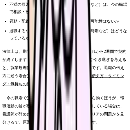
不満の原因（給料・休み・人間関係・業務量など）は、今の職場
で相談・改善できないか
異動・配置転換・勤務形態の変更で解決する可能性はないか
退職するなら、就業規則の退職手続き（申出時期など）はどうな
っているか
法律上は、期間の定めのない雇用なら退職の申入れから2週間で契約
が終了します（民法第627条）。ただし円満退職や引き継ぎを考える
と、就業規則に沿って早めに伝えるのが望ましいです。退職の伝え
方に迷う場合は、
退職を言い出せない看護師へ。伝え方・タイミン
グ・気持ちの整理
も参考にしてください。
「今の職場では何も変わらない」と確認できてから動くほうが、転
職活動の軸が定まります。辞めたい気持ちが先行している場合は、
看護師が辞めたいと感じたら。職場の問題かキャリアの問題かを見
分ける
で、原因の整理から始めるのもおすすめです。