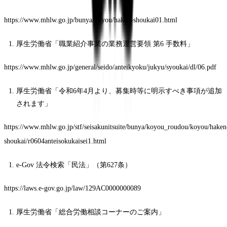
https://www.mhlw.go.jp/bunya/koyou/haken-shoukai01.html
厚生労働省「職業紹介事業の業務運営要領 第6 手数料」
https://www.mhlw.go.jp/general/seido/anteikyoku/jukyu/syoukai/dl/06.pdf
厚生労働省「令和6年4月より、募集時等に明示すべき事項が追加
されます」
https://www.mhlw.go.jp/stf/seisakunitsuite/bunya/koyou_roudou/koyou/haken
shoukai/r0604anteisokukaisei1.html
e-Gov 法令検索「民法」（第627条）
https://laws.e-gov.go.jp/law/129AC0000000089
厚生労働省「総合労働相談コーナーのご案内」