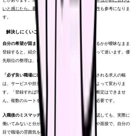
とがあります。求人票で見るべき給与条件は
夜勤手当が割に合わな
いと感じたら。看護師が求人票で見るべき給与条件
も参考になりま
す。
解決しにくいこと
自分の希望が固まっていない問題
。何を求めているかが曖昧なまま
登録すると、紹介された求人を判断できず、かえって迷います。優
先順位の整理は、自分でしかできません。
「必ず良い職場に出会える」わけではない
。紹介される求人の幅
は、サービスや担当者、地域、自分の希望条件によって変わりま
す。「登録すれば理想の職場が見つかる」という断定はできませ
ん。複数のルートを使い、自分で見極める姿勢が必要です。
入職後のミスマッチをゼロにすること
。事前に確認しても、実際に
働いてみないと分からない部分は残ります。見学や面接で、自分の
目で職場の雰囲気を確かめることが大切です。