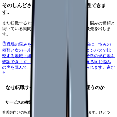
そのしんどさ、転職すべきサインか整理できま
す。
まだ転職すると決めていなくても大丈夫です。悩みの種類と
続いている期間から、次に見るべき記事と相談先を出しま
す。
職場の悩みを30秒で診断
辞めるべきか迷う前に、悩みの
種類と次の一歩を整理します。
進む
給料コンパスで比
較する
地域・経験年数・施設形態から、今の給料の現在地を
確認できます。
進む
匿名掲示板で本音を見る
同じ悩み
の声を読んで、今の職場だけの問題か確かめられます。
進む
なぜ転職サイト・紹介会社の選び方で迷うのか
サービスの種類が多く、性質も違う
看護師向けの転職サービスは大きく分けて2種類あります。ひとつ