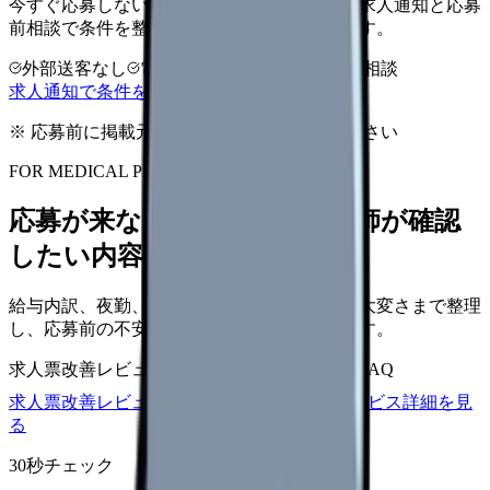
今すぐ応募しない段階では、電話相談よりも求人通知と応募
前相談で条件を整理すると負担を抑えられます。
外部送客なし
電話なしで条件保存
応募前相談
求人通知で条件を保存する
※ 応募前に掲載元の最新情報を確認してください
FOR MEDICAL PROVIDERS
応募が来ない求人票を、看護師が確認
したい内容に直せます
給与内訳、夜勤、休日、教育、職場の正直な大変さまで整理
し、応募前の不安を減らす求人票へ改善します。
求人票改善レビュー
15万円〜
改善原稿
応募前FAQ
求人票改善レビューの見積もりを依頼
サービス詳細を見
る
30秒チェック