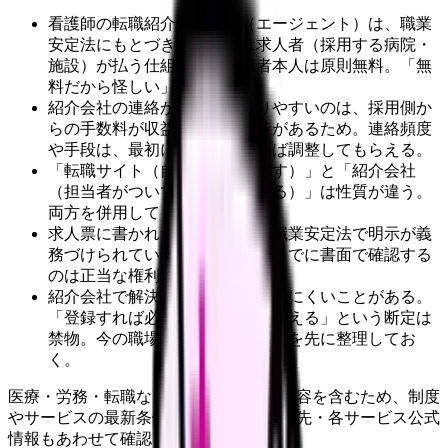
看護師の転職紹介サービス（エージェント）は、職業
安定法にもとづき、手数料は求人者（採用する病院・
施設）が払う仕組みで、求職者本人は原則無料。「無
料だから怪しい」ではない。
紹介会社の連絡が積極的になりやすいのは、採用側か
らの手数料が収益源という構造があるため。連絡頻度
や手段は、最初に希望を伝えれば調整してもらえる。
「転職サイト（自分で求人を探す）」と「紹介会社
（担当者がついて求人を紹介する）」は性質が違う。
両方を併用してもよい。
求人票に書かれた労働条件は、職業安定法で明示が義
務づけられている。面接・内定までに書面で確認する
のは正当な権利。
紹介会社で解決しやすいこと・しにくいことがある。
「登録すれば必ず良い職場に出会える」という断定は
禁物。今の職場で確認できることを先に整理してお
く。
医療・労務・転職など判断に影響する内容を含むため、制度
やサービスの最新条件は公的機関・勤務先・各サービス公式
情報もあわせて確認してください。