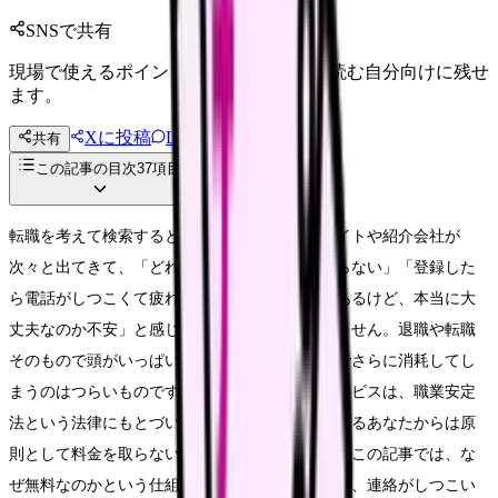
SNSで共有
現場で使えるポイントを、同僚やあとで読む自分向けに残せ
ます。
Xに投稿
LINE
共有
投稿文コピー
この記事の目次
37
項目
転職を考えて検索すると、看護師向けの転職サイトや紹介会社が
次々と出てきて、「どれを選べばいいのか分からない」「登録した
ら電話がしつこくて疲れた」「無料って書いてあるけど、本当に大
丈夫なのか不安」と感じている人は少なくありません。退職や転職
そのもので頭がいっぱいなのに、サービス選びでさらに消耗してし
まうのはつらいものです。看護師の転職紹介サービスは、職業安定
法という法律にもとづいて運営され、求職者であるあなたからは原
則として料金を取らない仕組みになっています。この記事では、な
ぜ無料なのかという仕組みから、選び方・使い方、連絡がしつこい