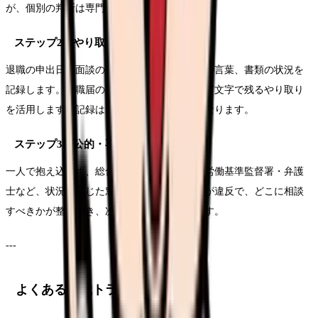
が、個別の判断は専門家に確認してください。
ステップ2：やり取りを記録する
退職の申出日、面談の内容、引き止めや拒否の言葉、書類の状況を
記録します。退職届の控えを取り、メールなど文字で残るやり取り
を活用します。記録は、相談・交渉の土台になります。
ステップ3：公的・専門窓口に相談する
一人で抱え込まず、総合労働相談コーナー・労働基準監督署・弁護
士など、状況に応じた窓口に相談します。何が違反で、どこに相談
すべきかが整理でき、次の対応が見えてきます。
---
よくある退職トラブルと考え方