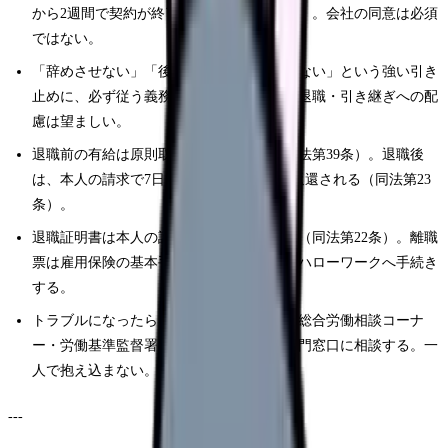
から2週間で契約が終了する（民法第627条）。会社の同意は必須
ではない。
「辞めさせない」「後任が決まるまで認めない」という強い引き
止めに、必ず従う義務はない。ただし円満退職・引き継ぎへの配
慮は望ましい。
退職前の有給は原則取得できる（労働基準法第39条）。退職後
は、本人の請求で7日以内に賃金・金品が返還される（同法第23
条）。
退職証明書は本人の請求で会社に交付義務（同法第22条）。離職
票は雇用保険の基本手当に必要で、会社がハローワークへ手続き
する。
トラブルになったら、やり取りを記録し、総合労働相談コーナ
ー・労働基準監督署・弁護士など公的・専門窓口に相談する。一
人で抱え込まない。
---