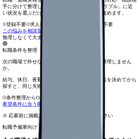
手に分けて整理します。 「引き止め・退職トラブル」に近
い状況を選ぶだけで、次に確認することまで進めます。
登録不要
求人押し売りなし
病院名は入力不要
この悩みを相談室で整理する
無理しなくて大丈夫
転職条件を整理
次の職場で外せない条件を、求人を見る前に整理しません
か。
給与、休日、夜勤、通勤、人間関係。優先順位を決めてから
探すと、同じ失敗を繰り返しにくくなります。
条件整理からOK
非公開求人あり
完全無料
希望条件に合う職場を相談する
※ 応募前に掲載元の最新情報を確認してください
転職予備軍向け