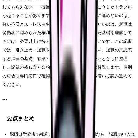
してもらえない——看護師の退職をめぐっては、こうしたトラブル
が起こることがあります。辞めると決めたのに前に進めないのは、
強い不安とストレスを生みます。まず知っておきたいのは、退職は
労働者に認められた権利であり、法律にもとづいた基礎を理解して
おけば、必要以上に怯えずに対応できるということです。この記事
では、引き止め・退職トラブルで確認したいことを、退職の意思表
示と法律の基礎、有給・金品の返還や離職票の扱いとともに整理
し、記録の残し方と公的な相談先を、断定せずに解説します。個別
の可否は専門窓口で確認することを前提に、落ち着いて読み進めて
ください。
---
要点まとめ
退職は労働者の権利。期間の定めのない雇用なら、退職の申入れ