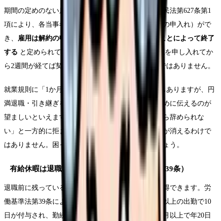
期間の定めのない雇用（一般的な正職員）の場合、民法第627条第1
項により、各当事者はいつでも解約の申入れ（退職の申入れ）がで
き、
雇用は解約の申入れの日から2週間を経過することによって終了
する
と定められています。つまり、法律上は、退職を申し入れてか
ら2週間が経てば契約は終了し、会社の同意は必須ではありません。
就業規則に「1か月前まで」などの定めがある場合もありますが、円
満退職・引き継ぎを考えると、就業規則に沿って早めに伝えるのが
望ましいといえます。一方で、「就業規則があるから辞められな
い」と一方的に拒まれた場合、退職の権利そのものが消えるわけで
はありません。困ったときは公的窓口に相談しましょう。
有給休暇は退職前に取得できる（労働基準法第39条）
退職前に残っている年次有給休暇は、原則として取得できます。労
働基準法第39条により、6か月以上の継続勤務と8割以上の出勤で10
日が付与され、勤続年数に応じて加算、勤続6年6か月以上で年20日