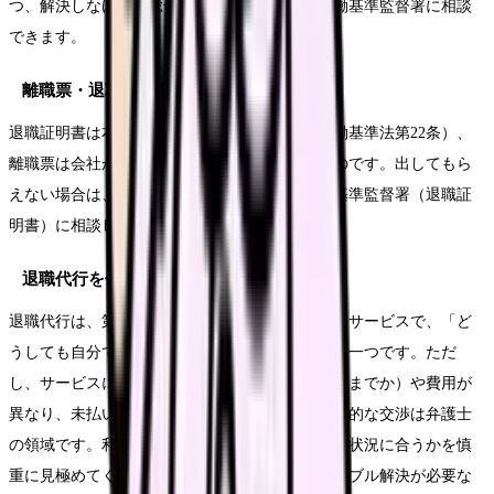
つ、解決しなければ総合労働相談コーナー・労働基準監督署に相談
できます。
離職票・退職証明書を出してもらえない
退職証明書は本人の請求で交付義務があり（労働基準法第22条）、
離職票は会社がハローワークに手続きをするものです。出してもら
えない場合は、ハローワーク（離職票）や労働基準監督署（退職証
明書）に相談しましょう。
退職代行を使うべきか
退職代行は、第三者が退職の連絡を代行する民間サービスで、「ど
うしても自分では対応できない」場合の選択肢の一つです。ただ
し、サービスによって対応範囲（連絡のみか交渉までか）や費用が
異なり、未払い賃金の請求や条件交渉といった法的な交渉は弁護士
の領域です。利用するかは中立に検討し、自分の状況に合うかを慎
重に見極めてください。退職をめぐる交渉やトラブル解決が必要な