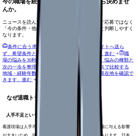
今の職場を続けるか、条件を比べてから決めませ
んか。
ニュースを読んで不安が強くなった時は、すぐ応募ではなく
「今の条件・他の選択肢・相談先」を分けると判断しやすく
なります。
条件に合う求人通知を受け取る
外部転職サイトへ送ら
ず、希望条件と転職時期を自社で預かります。
進む
職
場の悩みを30秒で診断
辞めるべきか迷う前に、悩みの種類と
次の一歩を整理します。
進む
給料コンパスで比較する
地域・経験年数・施設形態から、今の給料の現在地を確認で
きます。
進む
なぜ退職トラブルが起きるのか
人手不足という職場の事情
看護現場は人手不足の職場が多く、一人の退職が職場に与える影響
が大きいため、強い引き止めが起こりやすい背景があります。日本