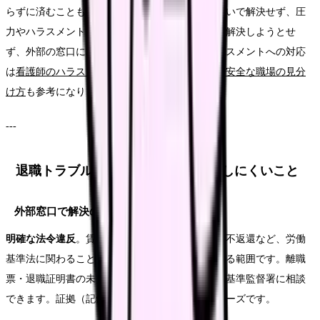
らずに済むことも多いものです。一方で、話し合いで解決せず、圧
力やハラスメントが続く場合は、無理に職場内で解決しようとせ
ず、外部の窓口に相談してください。職場のハラスメントへの対応
は
看護師のハラスメント・暴言から自分を守る。安全な職場の見分
け方
も参考になります。
---
退職トラブルで解決しやすいこと・しにくいこと
外部窓口で解決の糸口がつかみやすいこと
明確な法令違反
。賃金未払い、有給拒否、金品の不返還など、労働
基準法に関わることは、労働基準監督署が対応する範囲です。離職
票・退職証明書の未交付も、ハローワーク・労働基準監督署に相談
できます。証拠（記録）があるほど、相談はスムーズです。