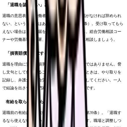
「退職を認めない」と言われた
退職の意思表示は労働者の権利で、会社の承認がなければ辞められ
ない、というものではありません（民法第627条）。受け取ってもら
えない場合は、退職届を記録に残る形で提出し、総合労働相談コー
ナーや労働基準監督署、必要に応じて弁護士に相談しましょう。
「損害賠償を請求する」と言われた
退職を理由に安易に損害賠償が認められるわけではありません。脅
し文句として使われることもあります。不安なときは、やり取りを
記録し、弁護士や総合労働相談コーナーに相談してください。一人
で結論を出さず、専門家の判断を仰ぐのが安全です。
有給を取らせてもらえない
退職前の有給は原則取得できます（労働基準法第39条）。「退職す
るなら使えない」という対応は原則と異なります。職場と調整しつ