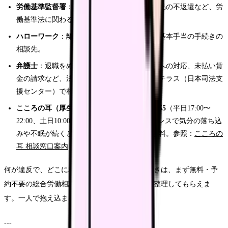
労働基準監督署
：賃金未払い、有給拒否、金品の不返還など、労
働基準法に関わる違反の相談・申告先。
ハローワーク
：離職票の交付や、雇用保険の基本手当の手続きの
相談先。
弁護士
：退職をめぐる交渉、損害賠償の主張への対応、未払い賃
金の請求など、法的な交渉が必要な場合。法テラス（日本司法支
援センター）で相談先を案内してもらえます。
こころの耳（厚生労働省）
：電話
0120-565-455
（平日17:00〜
22:00、土日10:00〜16:00）。トラブルのストレスで気分の落ち込
みや不眠が続くときの相談先です。匿名・無料。参照：
こころの
耳 相談窓口案内
何が違反で、どこに相談すべきか分からないときは、まず無料・予
約不要の総合労働相談コーナーに相談すると、整理してもらえま
す。一人で抱え込まないでください。
---