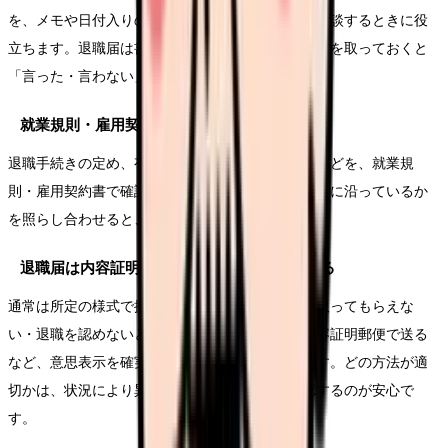
を、メモや日付入りの記録で残しておくと、後で相談するときに役
立ちます。退職届は書面で提出し、控え（コピー）を取っておくと
「言った・言わない」を防げます。
就業規則・雇用契約書を確認する
退職手続きの定め、有給の残日数、退職金の規定などを、就業規
則・雇用契約書で確認します。職場の言い分が規程に沿っているか
を照らし合わせると、冷静に判断できます。
退職届は内容証明など記録に残る形も検討する
通常は所定の様式で提出すれば足りますが、受け取ってもらえな
い・退職を認めないといった場合は、退職届を内容証明郵便で送る
など、意思表示を確実に記録に残す方法もあります。どの方法が適
切かは、状況により異なるため、相談窓口で確認するのが安心で
す。