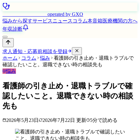
はたらく看護師さん
operated by GXO
悩みから探す
サービス
ニュース
コラム
本音箱
医療機関の方へ
年収診断
求人通知・応募前相談を登録
ホーム
コラム
悩み
看護師の引き止め・退職トラブルで
確認したいこと。退職できない時の相談先も
悩み
看護師の引き止め・退職トラブルで確
認したいこと。退職できない時の相談
先も
2026年5月23日
2026年7月22日
更新
5
分で読める