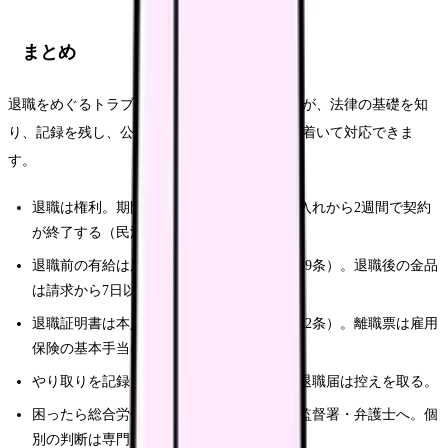
まとめ
退職をめぐるトラブルは、強い不安を生みますが、法律の基礎を知
り、記録を残し、公的窓口に相談すれば、落ち着いて対応できま
す。
退職は権利。期間の定めのない雇用なら申入れから2週間で契約
が終了する（民法第627条）。
退職前の有給は原則取得できる（労基法第39条）。退職後の金品
は請求から7日以内に返還（同第23条）。
退職証明書は本人の請求で交付義務（同第22条）。離職票は雇用
保険の基本手当に必要。
やり取りを記録し、就業規則を確認する。退職届は控えを取る。
困ったら総合労働相談コーナー・労働基準監督署・弁護士へ。個
別の判断は専門家に確認する。