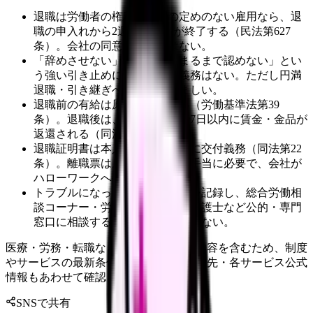
退職は労働者の権利。期間の定めのない雇用なら、退
職の申入れから2週間で契約が終了する（民法第627
条）。会社の同意は必須ではない。
「辞めさせない」「後任が決まるまで認めない」とい
う強い引き止めに、必ず従う義務はない。ただし円満
退職・引き継ぎへの配慮は望ましい。
退職前の有給は原則取得できる（労働基準法第39
条）。退職後は、本人の請求で7日以内に賃金・金品が
返還される（同法第23条）。
退職証明書は本人の請求で会社に交付義務（同法第22
条）。離職票は雇用保険の基本手当に必要で、会社が
ハローワークへ手続きする。
トラブルになったら、やり取りを記録し、総合労働相
談コーナー・労働基準監督署・弁護士など公的・専門
窓口に相談する。一人で抱え込まない。
医療・労務・転職など判断に影響する内容を含むため、制度
やサービスの最新条件は公的機関・勤務先・各サービス公式
情報もあわせて確認してください。
SNSで共有