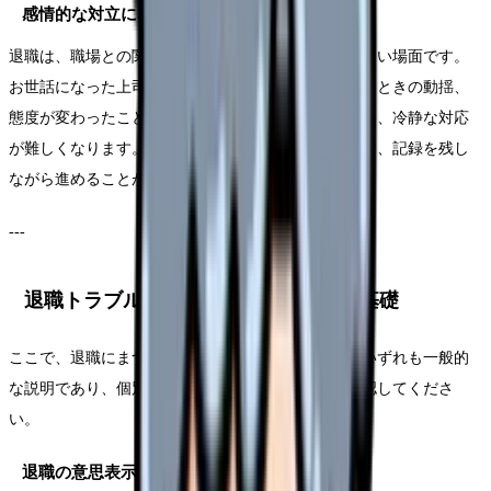
感情的な対立になりやすい
退職は、職場との関係が絡むため、感情的になりやすい場面です。
お世話になった上司への申し訳なさ、引き止められたときの動揺、
態度が変わったことへの傷つき——感情が先に立つと、冷静な対応
が難しくなります。だからこそ、事実と気持ちを分け、記録を残し
ながら進めることが大切です。
---
退職トラブルで知っておきたい法律の基礎
ここで、退職にまつわる法律の基礎を整理します。いずれも一般的
な説明であり、個別の判断は専門窓口・専門家に確認してくださ
い。
退職の意思表示と2週間（民法第627条）