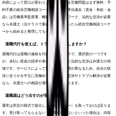
内容によって窓口が変わります。あらゆる労働問題はまず無料・予
約不要の総合労働相談コーナー、労働基準法違反（賃金・有給・金
品）は労働基準監督署、離職票はハローワーク、法的な交渉が必要
なら弁護士（法テラスで案内）です。迷ったら総合労働相談コーナ
ーから始めると整理してもらえます。
退職代行を使えば、トラブルは解決しますか？
退職代行は退職の連絡を代行するサービスで、選択肢の一つです
が、未払い賃金の請求や条件交渉といった法的な交渉は弁護士の領
域です。サービスによって対応範囲・費用が異なるため、自分の状
況に合うかを中立に見極めてください。交渉やトラブル解決が必要
なら、弁護士への相談が適切な場合があります。
退職届はどう出すのが安全ですか？
通常は所定の様式で提出し、控え（コピー）を取っておけば足りま
す。受け取ってもらえない・退職を認めないといった場合は、内容