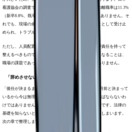
看護協会の調査では、2023年度の正規雇用看護職員の離職率は11.3%
（新卒8.8%、既卒16.1%）で、退職そのものは珍しくありません。そ
れでも、現場の余裕のなさから、退職が「困る」こととして受け止
められ、トラブルに発展することがあります。
ただし、人員配置は本来、職場（管理者・経営側）が責任を持って
整えるべきものです。あなたの退職で人手が足りなくなることは、
職場の課題であって、あなたが我慢で埋める義務はありません。
「辞めさせない」という対応の誤解
「後任が決まるまで辞めさせない」「就業規則で1か月前と決まって
いるから今は無理」といった対応に、必ず従わなければならないわ
けではありません。退職の権利と職場の都合は別の話です。法律の
基礎を知らないと、こうした言葉に必要以上に怯えてしまいます。
次の章で整理します。