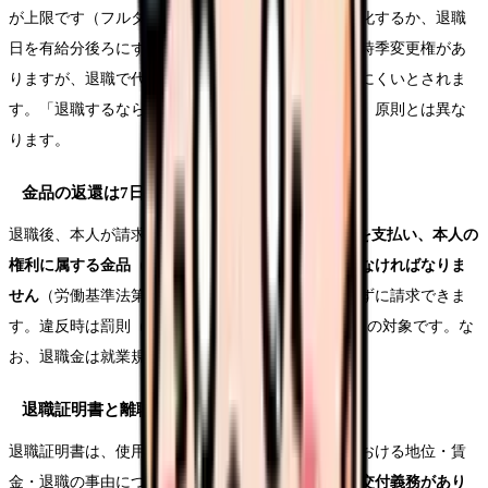
が上限です（フルタイムの場合）。退職日までに消化するか、退職
日を有給分後ろにずらすのが一般的です。会社には時季変更権があ
りますが、退職で代替日がない場合は事実上行使しにくいとされま
す。「退職するなら有給は使えない」という対応は、原則とは異な
ります。
金品の返還は7日以内（労働基準法第23条）
退職後、本人が請求すれば、会社は
7日以内に賃金を支払い、本人の
権利に属する金品（積立金・保証金など）を返還しなければなりま
せん
（労働基準法第23条）。次の給与支払日を待たずに請求できま
す。違反時は罰則（同法120条で30万円以下の罰金）の対象です。な
お、退職金は就業規則の支払期日に従います。
退職証明書と離職票
退職証明書は、使用期間・業務の種類・その事業における地位・賃
金・退職の事由について、
本人が請求すれば会社に交付義務があり