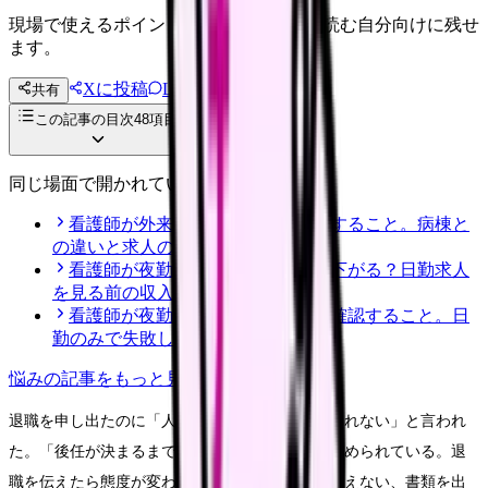
現場で使えるポイントを、同僚やあとで読む自分向けに残せ
ます。
Xに投稿
LINE
共有
投稿文コピー
この記事の目次
48
項目
同じ場面で開かれている記事
看護師が外来へ転職する前に確認すること。病棟と
の違いと求人の見方
看護師が夜勤なしにすると給料は下がる？日勤求人
を見る前の収入チェック
看護師が夜勤なし求人を探す前に確認すること。日
勤のみで失敗しない見方
悩み
の記事をもっと見る
退職を申し出たのに「人手が足りないから認められない」と言われ
た。「後任が決まるまで辞めさせない」と引き止められている。退
職を伝えたら態度が変わり、有給を取らせてもらえない、書類を出