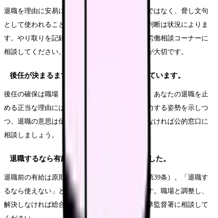
退職を理由に安易に損害賠償が認められるわけではなく、脅し文句
として使われることもあります。ただし個別の判断は状況によりま
す。やり取りを記録し、不安なら弁護士や総合労働相談コーナーに
相談してください。一人で結論を出さないことが大切です。
後任が決まるまで辞めさせない、と言われています。
後任の確保は職場（管理者・経営側）の責任で、あなたの退職を止
める正当な理由にはなりません。引き継ぎに協力する姿勢を示しつ
つ、退職の意思は伝えてかまいません。解決しなければ公的窓口に
相談しましょう。
退職するなら有給は使えない、と言われました。
退職前の有給は原則取得できます（労働基準法第39条）。「退職す
るなら使えない」という対応は原則と異なります。職場と調整し、
解決しなければ総合労働相談コーナー・労働基準監督署に相談して