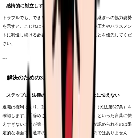
感情的に対立しすぎない
トラブルでも、できる範囲で冷静さを保ち、引き継ぎへの協力姿勢
を示すと、こじれにくくなります。ただし、強い圧力やハラスメン
トに我慢し続ける必要はありません。身を守ることを優先してくだ
さい。
---
解決のための3ステップ
ステップ1：法律の基礎を確認し、必要以上に怯えない
退職は権利であり、2週間で契約が終了する基礎（民法第627条）を
確認します。「辞めさせない」「損害賠償する」といった言葉に怯
えすぎないことが第一歩です。実際に損害賠償が認められるのは限
定的な場面で、通常の退職で安易に成立するものではありません