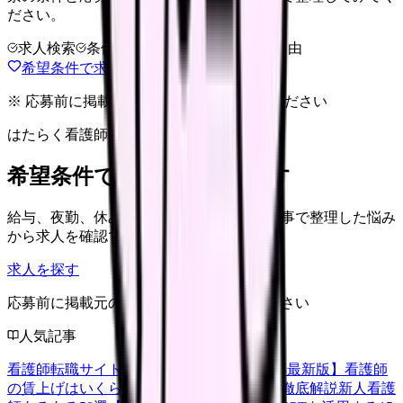
ださい。
求人検索
条件整理
相談だけOK
退会自由
希望条件で求人を探す
※ 応募前に掲載元の最新情報を確認してください
はたらく看護師さん 求人
希望条件で看護師求人を探す
給与、夜勤、休み、ブランクなど、この記事で整理した悩み
から求人を確認できます。
求人を探す
応募前に掲載元の最新情報を確認してください
人気記事
看護師転職サイトランキングTOP5【2026年最新版】
看護師
の賃上げはいくら？2026年度の最新情報を徹底解説
新人看護