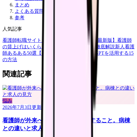
まとめ
よくある質問
参考
人気記事
看護師転職サイトランキングTOP5【2026年最新版】
看護師
の賃上げはいくら？2026年度の最新情報を徹底解説
新人看護
師あるある50選【共感必至】
看護師がChatGPTを活用する15
の方法
関連記事
悩み
2026年7月3日
更新
看護師が外来へ転職する前に確認すること。病棟
との違いと求人の見方