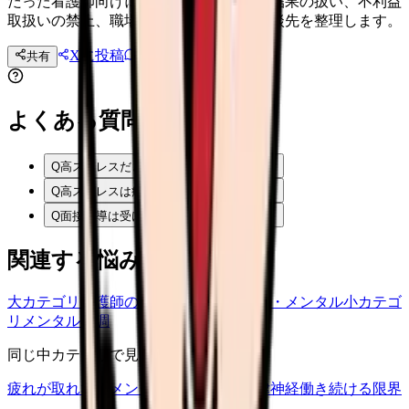
だった看護師向けに、医師の面接指導、結果の扱い、不利益
取扱いの禁止、職場で確認すること、相談先を整理します。
Xに投稿
LINE
共有
投稿文コピー
よくある質問
Q
高ストレスだと職場に知られますか？
Q
高ストレスは病気という意味ですか？
Q
面接指導は受けたほうがいいですか？
関連する悩みカテゴリ
大カテゴリ
看護師の悩み
中カテゴリ
体調・メンタル
小カテゴ
リ
メンタル不調
同じ中カテゴリで見る
疲れが取れない
メンタル不調
睡眠・自律神経
働き続ける限界