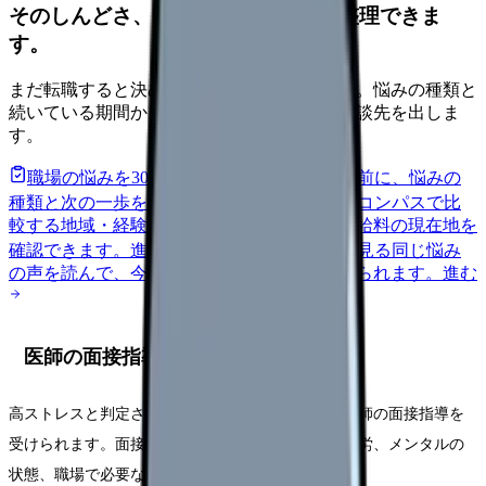
そのしんどさ、転職すべきサインか整理できま
す。
まだ転職すると決めていなくても大丈夫です。悩みの種類と
続いている期間から、次に見るべき記事と相談先を出しま
す。
職場の悩みを30秒で診断
辞めるべきか迷う前に、悩みの
種類と次の一歩を整理します。
進む
給料コンパスで比
較する
地域・経験年数・施設形態から、今の給料の現在地を
確認できます。
進む
匿名掲示板で本音を見る
同じ悩み
の声を読んで、今の職場だけの問題か確かめられます。
進む
医師の面接指導
高ストレスと判定され、本人が希望した場合は、医師の面接指導を
受けられます。面接指導では、勤務状況、睡眠、疲労、メンタルの
状態、職場で必要な配慮などを相談できます。