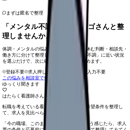
---
まずは匿名で整理
「メンタル不調」を、カンゴさんと整
理しませんか。
体調・メンタルの悩みを、今の危険度・休む判断・相談先・
働き方に分けて整理します。 「メンタル不調」に近い状況
を選ぶだけで、次に確認することまで進めます。
登録不要
求人押し売りなし
病院名は入力不要
この悩みを相談室で整理する
ゆっくり聞きます
はたらく看護師さん 求人
転職を考えている看護師さんへ。まずは希望条件を整理し
て、求人を見比べられます。
「今の職場、このままでいいのかな...」そう感じたら、求人
票の条件と応募前に確認したい不安を分けて整理してみてく