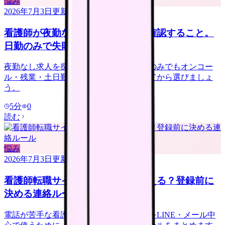
悩み
2026年7月3日
更新
看護師が夜勤なし求人を探す前に確認すること。
日勤のみで失敗しない見方
夜勤なし求人を探す看護師さんへ。日勤のみでもオンコー
ル・残業・土日勤務・年収低下を確認してから選びましょ
う。
5
分
0
読む
悩み
2026年7月3日
更新
看護師転職サイトは電話なしで使える？登録前に
決める連絡ルール
電話が苦手な看護師さんへ。転職サイトをLINE・メール中