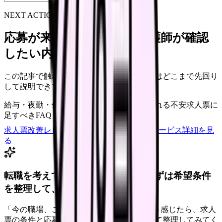
NEXT ACTION FOR CLINICS
応募が来ない求人票を、看護師が確認
したい内容に直せます
この記事で触れた不安を、自院の求人票ではどこまで先回り
して説明できていますか？
給与・夜勤・休日の見せ方
応募前に離脱される不安
求人票に
足すべきFAQ
求人票改善レビューの見積もりを依頼
サービス詳細を見
る
転職を考えている看護師さんへ。まずは希望条件
を整理して、求人を見比べられます。
「今の職場、このままでいいのかな...」そう感じたら、求人
票の条件と応募前に確認したい不安を分けて整理してみてく