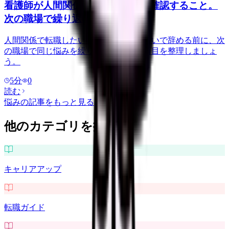
看護師が人間関係で転職する前に確認すること。
次の職場で繰り返さない見方
人間関係で転職したい看護師さんへ。勢いで辞める前に、次
の職場で同じ悩みを繰り返さない確認項目を整理しましょ
う。
5
分
0
読む
悩み
の記事をもっと見る
他のカテゴリを探す
キャリアアップ
転職ガイド