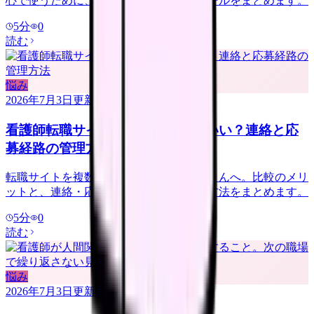
心で使うために、登録前に決める連絡ルールをまとめます。
5
分
0
読む
悩み
2026年7月3日
更新
看護師転職サイトは複数登録していい？連絡と応
募経路の管理方法
転職サイトを複数登録するか迷う看護師さんへ。比較のメリ
ットと、連絡・応募経路で疲れない管理方法をまとめます。
5
分
0
読む
悩み
2026年7月3日
更新