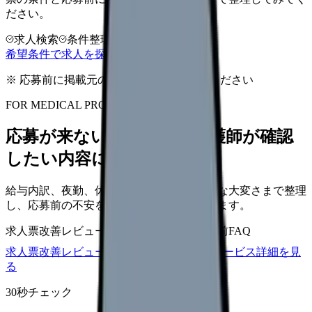
ださい。
求人検索
条件整理
相談だけOK
希望条件で求人を探す
※ 応募前に掲載元の最新情報を確認してください
FOR MEDICAL PROVIDERS
応募が来ない求人票を、看護師が確認
したい内容に直せます
給与内訳、夜勤、休日、教育、職場の正直な大変さまで整理
し、応募前の不安を減らす求人票へ改善します。
求人票改善レビュー
15万円〜
改善原稿
応募前FAQ
求人票改善レビューの見積もりを依頼
サービス詳細を見
る
30秒チェック