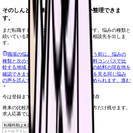
そのしんどさ、転職すべきサインか整理できま
す。
まだ転職すると決めていなくても大丈夫です。悩みの種類と
続いている期間から、次に見るべき記事と相談先を出しま
す。
職場の悩みを30秒で診断
辞めるべきか迷う前に、悩みの
種類と次の一歩を整理します。
進む
給料コンパスで比
較する
地域・経験年数・施設形態から、今の給料の現在地を
確認できます。
進む
匿名掲示板で本音を見る
同じ悩み
の声を読んで、今の職場だけの問題か確かめられます。
進む
今は登録までしない人向け: 希望条件だけ保存
将来の比較用に、転職時期と気になる働き方だけ残せます。
求人応募ではありません。
保存