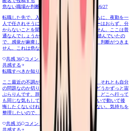
匿名で投稿する
危ない職場か判断してほしい
career-growth
2026/6/27
転職した先で、入職して二ヶ月も経たないうちに、夜勤を一
人で任されそうになっています。プリセプターはおらず、分
からないことを聞ける相手も日によっていません。ここは普
通なんでしょうか。 前の職場はもっと段階を踏んでいたの
で、感覚が麻痺しているのか自分が甘いのか、判断がつきま
せん。これは危ない環境なのか…
共感
36
コメント
2
共感する
転職すべきか知りたい
other
2026/6/26
ここ最近の不調が、職場の環境のせいなのか、それとも自分
の問題なのか切り分けられず、転職すべきかどうかずっと宙
ぶらりんです。辞めれば楽になる気もするし、どこへ行って
も同じな気もして、決め手がありません。 勢いで動いて後
悔したくないけれど、このまま留まる根拠もない。気持ちを
整理したいので、判断材料の集…
共感
35
コメント
2
共感する