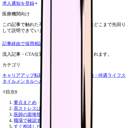
求人通知を登録
医療機関向け
この記事で触れた不安を、自院の求人票ではどこまで先回り
して説明できていますか？
記事経由で採用相談
流入記事・CTA位置つきで管理画面に記録されます。
カテゴリ
キャリアアップ
転職ガイド
悩み
職場環境
給与・待遇
ライフス
タイル
メンタルヘルス
看護師
目次
8
要点まとめ
高ストレスは「相談するサイン」
医師の面接指導
職場で確認すること
すぐ相談したほうがいい状態