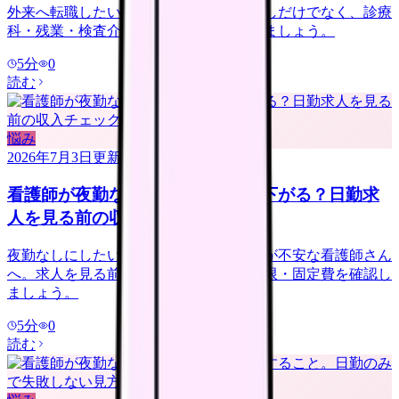
外来へ転職したい看護師さんへ。夜勤なしだけでなく、診療
科・残業・検査介助・土曜勤務を確認しましょう。
5
分
0
読む
悩み
2026年7月3日
更新
看護師が夜勤なしにすると給料は下がる？日勤求
人を見る前の収入チェック
夜勤なしにしたいけれど給料が下がるのが不安な看護師さん
へ。求人を見る前に、夜勤手当・年収下限・固定費を確認し
ましょう。
5
分
0
読む