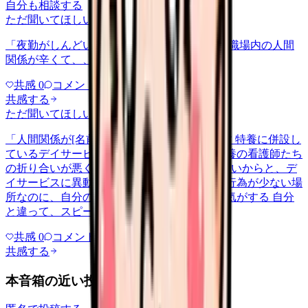
自分も相談する
ただ聞いてほしい
relationships
2026/6/13
「夜勤がしんどい」について相談したいです 職場内の人間
関係が辛くて、、、
共感
0
コメント
0
共感する
ただ聞いてほしい
relationships
2026/5/22
「人間関係が[名前]」について相談したいです 特養に併設し
ているデイサービスで働いてるのですが、特養の看護師たち
の折り合いが悪く、その中の1人が居場所がないからと、デ
イサービスに異動してきて。ただでさえ医療行為が少ない場
所なのに、自分の居場所がなくなったような気がする 自分
と違って、スピードが速いし…
共感
0
コメント
0
共感する
本音箱の近い投稿