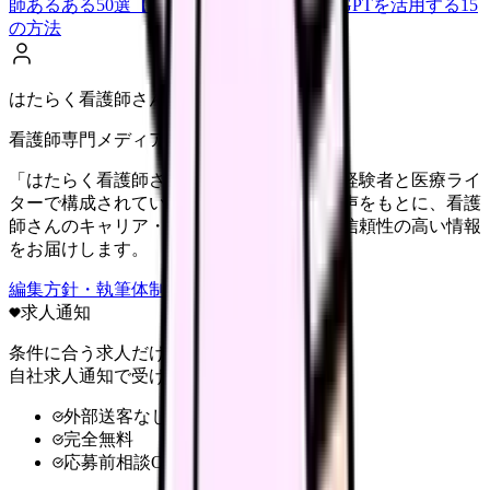
師あるある50選【共感必至】
看護師がChatGPTを活用する15
の方法
はたらく看護師さん編集部
看護師専門メディア
「はたらく看護師さん」編集部は、看護師経験者と医療ライ
ターで構成されています。現場のリアルな声をもとに、看護
師さんのキャリア・転職・働き方に関する信頼性の高い情報
をお届けします。
編集方針・執筆体制・監修体制を見る
求人通知
条件に合う求人だけ
自社求人通知で受け取る
外部送客なし
完全無料
応募前相談OK