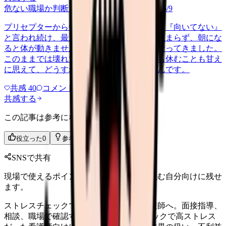
危ない職場か判断してほしい
harassment
2026/6/9
プリセプターから毎日のように『辞めれば』『向いてない』
と言われ続け、最近は職場が近づくと涙が止まらず、朝にな
ると体が動きません。食事も喉を通らなくなってきました。
このままでは壊れてしまう気がします。でも休むことも甘え
に思えて、どうすればいいのか分からないんです。
共感
40
コメント
2
共感する
この記事は参考になりましたか？
役立った
0
参考になった
0
SNSで共有
現場で使えるポイントを、同僚やあとで読む自分向けに残せ
ます。
ストレスチェックで高ストレスだった看護師へ。面接指導、
相談、職場で確認すること ストレスチェックで高ストレス