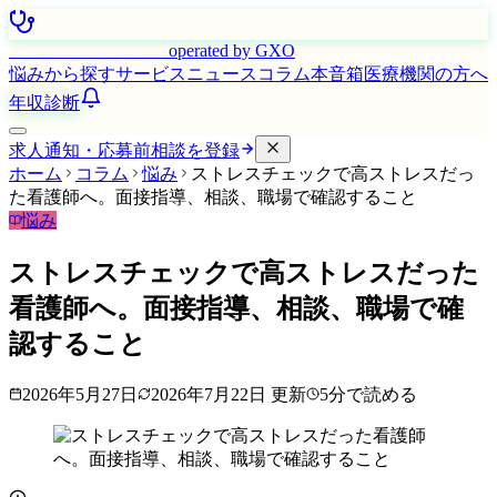
はたらく看護師さん
operated by GXO
悩みから探す
サービス
ニュース
コラム
本音箱
医療機関の方へ
年収診断
求人通知・応募前相談を登録
ホーム
コラム
悩み
ストレスチェックで高ストレスだっ
た看護師へ。面接指導、相談、職場で確認すること
悩み
ストレスチェックで高ストレスだった
看護師へ。面接指導、相談、職場で確
認すること
2026年5月27日
2026年7月22日
更新
5
分で読める