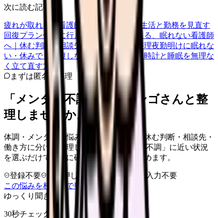
次に読む記事
疲れが取れない看護師さんへ｜2週間で生活と勤務を見直す
回復プラン
仕事に行きたくない、涙が出る、眠れない看護師
へ｜休む判断と相談先・傷病手当金の整理
夜勤明けに眠れな
い・休みでも回復しない看護師へ｜体内時計と睡眠を無理な
く立て直す方法
まずは匿名で整理
「メンタル不調」を、カンゴさんと整
理しませんか。
体調・メンタルの悩みを、今の危険度・休む判断・相談先・
働き方に分けて整理します。 「メンタル不調」に近い状況
を選ぶだけで、次に確認することまで進めます。
登録不要
求人押し売りなし
病院名は入力不要
この悩みを相談室で整理する
ゆっくり聞きます
30秒チェック