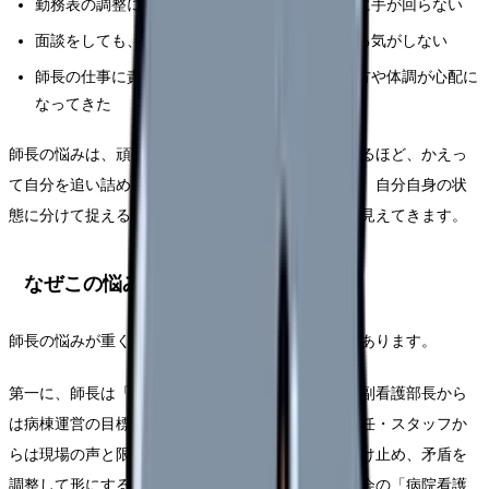
勤務表の調整に追われ、自分の本来の管理業務に手が回らない
面談をしても、スタッフの本音を引き出せている気がしない
師長の仕事に責任を感じる一方で、自分の働き方や体調が心配に
なってきた
師長の悩みは、頑張りや人柄で埋め合わせようとするほど、かえっ
て自分を追い詰めます。役割の構造、組織の仕組み、自分自身の状
態に分けて捉えると、抱え込みから抜け出す糸口が見えてきます。
なぜこの悩みが生まれるのか
師長の悩みが重くなるのには、はっきりした理由があります。
第一に、師長は「結節点」だからです。看護部長・副看護部長から
は病棟運営の目標や経営的な要請が下りてきて、主任・スタッフか
らは現場の声と限界が上がってくる。その両方を受け止め、矛盾を
調整して形にするのが師長の役割です。日本看護協会の「病院看護