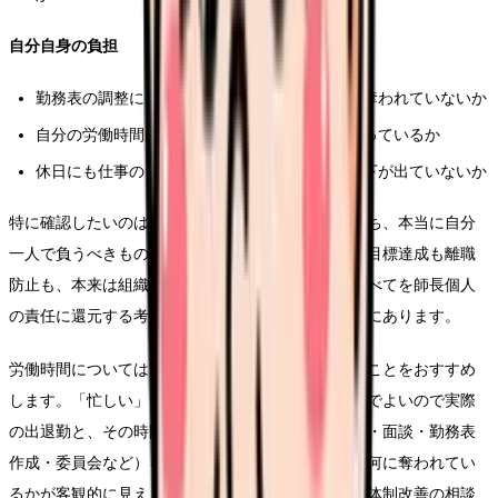
自分自身の負担
勤務表の調整に、本来の管理業務以上の時間を奪われていないか
自分の労働時間は正確に把握され、処遇に見合っているか
休日にも仕事のことが離れず、睡眠・気力の低下が出ていないか
特に確認したいのは、「自分が抱えている責任のうち、本当に自分
一人で負うべきものはどれか」という線引きです。目標達成も離職
防止も、本来は組織全体で取り組むテーマです。すべてを師長個人
の責任に還元する考え方こそが、孤独と消耗の根本にあります。
労働時間については、感覚ではなく記録で把握することをおすすめ
します。「忙しい」という主観ではなく、1〜2週間でよいので実際
の出退勤と、その時間に何をしていたか（直接ケア・面談・勤務表
作成・委員会など）を書き留めると、自分の時間が何に奪われてい
るかが客観的に見えます。この記録は、看護部への体制改善の相談