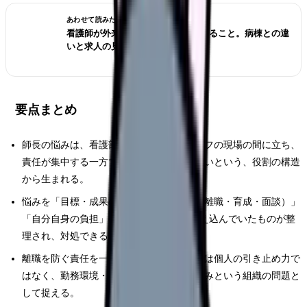
あわせて読みたい
看護師が外来へ転職する前に確認すること。病棟との違
いと求人の見方
要点まとめ
師長の悩みは、看護部からの目標とスタッフの現場の間に立ち、
責任が集中する一方で相談相手を失いやすいという、役割の構造
から生まれる。
悩みを「目標・成果の管理」「人の管理（離職・育成・面談）」
「自分自身の負担」の3つに分けると、抱え込んでいたものが整
理され、対処できる部分が見えてくる。
離職を防ぐ責任を一人で背負わない。離職は個人の引き止め力で
はなく、勤務環境・育成体制・面談の仕組みという組織の問題と
して捉える。