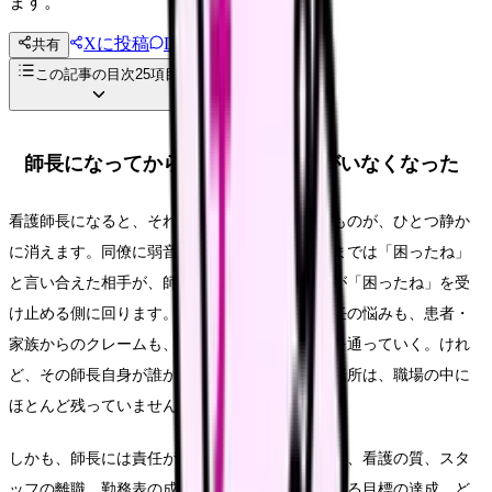
ます。
Xに投稿
LINE
共有
投稿文コピー
この記事の目次
25
項目
師長になってから、相談できる人がいなくなった
看護師長になると、それまで当たり前にあったものが、ひとつ静か
に消えます。同僚に弱音を吐く時間です。主任までは「困ったね」
と言い合えた相手が、師長になった途端、自分が「困ったね」を受
け止める側に回ります。スタッフの不満も、主任の悩みも、患者・
家族からのクレームも、すべて一度は師長の机を通っていく。けれ
ど、その師長自身が誰かに「困った」と言える場所は、職場の中に
ほとんど残っていません。
しかも、師長には責任が集中します。病棟の安全、看護の質、スタ
ッフの離職、勤務表の成立、看護部から下りてくる目標の達成。ど