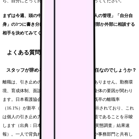
ら、自分にとって持続可能な師長像を探していってください。
まずは今週、頭の中の悩みを「目標・成果」「人の管理」「自分自
身」の3つに書き分け、そのうち一つだけ、看護部か外部に相談する
相手を決めてみてください。
よくある質問
スタッフが辞めるのは師長である自分の責任なのでしょうか？
離職は、引き止めの巧拙だけで決まるものではありません。勤務環
境、育成体制、面談の仕組み、処遇など、組織全体の要因が関わり
ます。日本看護協会の調査でも、経験者である既卒の離職率
（16.1%）が新卒（8.4%）の約2倍に上ることが示されており、これ
は個人の引き止め力ではなく定着の仕組みの問題であることを示唆
します（出典：日本看護協会「2025年 病院看護実態調査」結果速
報）。一人で背負わず、組織課題として看護部や事務部門と共有し