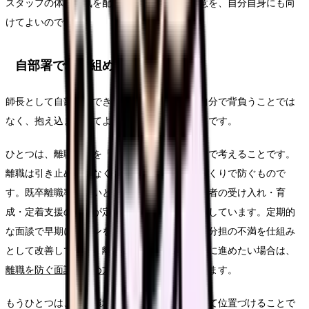
スタッフの体調に気を配るのと同じだけの注意を、自分自身にも向
けてよいのです。
自部署で取り組めること
師長として自部署でできることは、すべてを自分で背負うことでは
なく、抱え込まなくてよい仕組みをつくることです。
ひとつは、離職防止を「面談と仕組み」の両輪で考えることです。
離職は引き止めではなく、定着しやすい環境づくりで防ぐもので
す。既卒離職率が高いという調査結果は、経験者の受け入れ・育
成・定着支援の設計が定着を左右することを示しています。定期的
な面談で早期にサインを拾い、勤務環境や役割分担の不満を仕組み
として改善していく。離職防止と面談を体系的に進めたい場合は、
離職を防ぐ面談の進め方
もあわせて参考になります。
もうひとつは、勤務環境の改善を組織課題として位置づけることで