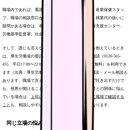
職場内であれば、看護部長・副看護部長、産業医・産業保健スタッ
フ、職場の相談窓口があります。労働時間や処遇、残業代の扱いに
疑問がある場合は、各都道府県の医療勤務環境改善支援センター、
労働基準監督署、社会保険労務士に相談できます。
そして、誰にも言えない疲れや気持ちの落ち込みを抱えているとき
は、厚生労働省の委託事業「こころの耳」の電話相談（0120-565-
455、平日17:00〜22:00／土日10:00〜16:00、匿名・無料）を利用でき
ます（出典：厚生労働省「こころの耳」）。SNS相談・メール相談も
あります。職場で言えないことを外部の窓口でまず吐き出すだけで
も、視界が開けることがあります。スタッフや上司との関係に悩ん
でいる場合は、
上司に相談できないと感じたときに職場で確認する
こと
も、相談しやすい関係を見極める手がかりになります。
同じ立場の悩みをさらに深掘りする