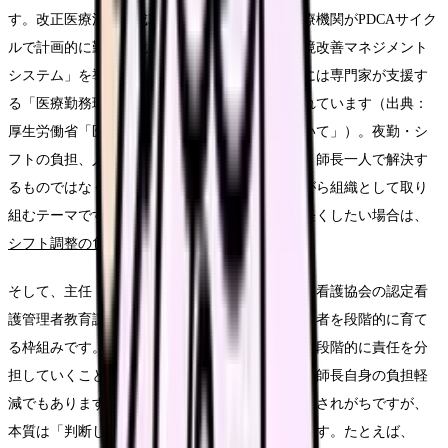
す。改正医療法（平成26年10月施行）では、医療機関がPDCAサイク
ルで計画的に勤務環境改善に取り組む「勤務環境改善マネジメント
システム」を導入することとされ、各都道府県には専門家が支援す
る「医療勤務環境改善支援センター」が設置されています（出典：
厚生労働省「医療従事者の勤務環境の改善について」）。夜勤・シ
フトの負担、人員配置、業務量といった問題は、師長一人で解決す
るものではなく、こうした公的な支援も使いながら組織として取り
組むテーマです。シフト編成の負担そのものを軽くしたい場合は、
シフト調整の負担を減らす考え方
も役立ちます。
そして、主任・スタッフへの権限委譲です。日本看護協会の認定看
護管理者教育課程やマネジメントラダーは、管理者を段階的に育て
る枠組みです。主任に育成や調整の一部を任せ、段階的に責任を分
担していくことは、後進の育成であると同時に、師長自身の負担軽
減でもあります。委譲というと「丸投げ」と誤解されがちですが、
本質は「判断してよい範囲を明確に渡す」ことです。たとえば、