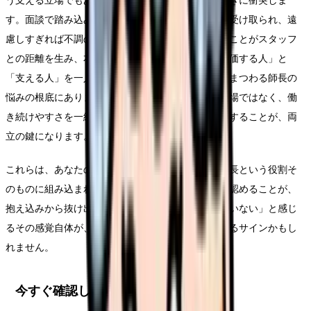
う支える立場でもあります。この二つの役割は、ときに衝突しま
す。面談で踏み込みすぎれば「監視されている」と受け取られ、遠
慮しすぎれば不調のサインを見逃す。評価者であることがスタッフ
との距離を生み、本音が見えにくくなる。この「評価する人」と
「支える人」を一人で兼ねる難しさが、人の管理にまつわる師長の
悩みの根底にあります。面談は、追い詰めるための場ではなく、働
き続けやすさを一緒に考える支援的な場として設計することが、両
立の鍵になります。
これらは、あなたの性格や能力の問題ではなく、師長という役割そ
のものに組み込まれた負担です。まずはそのことを認めることが、
抱え込みから抜け出す第一歩になります。「向いていない」と感じ
るその感覚自体が、責任を一人で引き受けすぎているサインかもし
れません。
今すぐ確認したいポイント