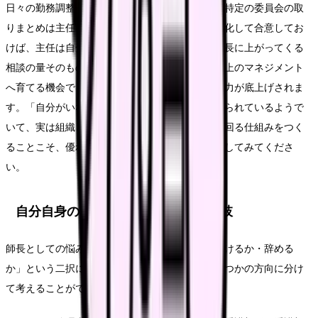
日々の勤務調整の微修正は主任が判断してよい、特定の委員会の取
りまとめは主任に任せる、といった線引きを言語化して合意してお
けば、主任は自分の裁量で動けるようになり、師長に上がってくる
相談の量そのものが減ります。これは主任を一段上のマネジメント
へ育てる機会でもあり、結果的に病棟全体の管理力が底上げされま
す。「自分がいないと回らない」状態は、一見頼られているようで
いて、実は組織として脆弱です。師長が休んでも回る仕組みをつく
ることこそ、優れたマネジメントの証だと捉え直してみてくださ
い。
自分自身のキャリア・働き方の選択肢
師長としての悩みが深いとき、それを「師長を続けるか・辞める
か」という二択に押し込めないでください。いくつかの方向に分け
て考えることができます。