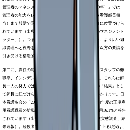
管理者のマネジメントラダー（日本看護協会版・2019年）」では、
管理者の能力をレベルⅠ（主任相当）からレベルⅣ（看護部長相
当）まで段階で示しており、師長はおおむねレベルⅡに位置づけら
れています（出典：日本看護協会「病院看護管理者のマネジメント
ラダー」）。つまり師長は、現場の管理を担いながら、より広い組
織管理へと視野を広げていく中間の段階にあり、上下双方の要請を
引き受ける構造的なポジションにあります。
第二に、責任の範囲が「結果」にまで及ぶことです。スタッフの離
職率、インシデントの発生、勤務表の成立、患者満足。これらは師
長一人の努力では決まらないにもかかわらず、病棟の「結果」とし
て師長に紐づけられます。とりわけ離職は重くのしかかります。日
本看護協会の「2025年 病院看護実態調査」では、2024年度の正規雇
用看護職員の離職率は11.0%、新卒採用8.4%、既卒採用16.1%と報告
されています（出典：日本看護協会「2025年 病院看護実態調査」結
果速報）。経験者である既卒の離職率が新卒の約2倍に上る現実は、