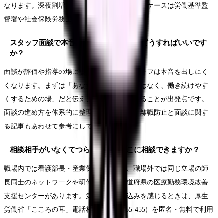
なります。深夜割増賃金の扱いを含め、自分のケースは労働基準監
督署や社会保険労務士に確認してください。
スタッフ面談で本音を引き出せません。どうすればいいです
か？
面談が評価や指導の場になっていると、スタッフは本音を出しにく
くなります。まずは「あなたを評価する場ではなく、働き続けやす
くするための場」だと伝え、聞く姿勢に徹することが出発点です。
面談の進め方を体系的に整理したい場合は、離職防止と面談に関す
る記事もあわせて参考にしてください。
相談相手がいなくてつらいです。どこに相談できますか？
職場内では看護部長・産業保健スタッフ、職場外では同じ立場の師
長同士のネットワークや研修の場、各都道府県の医療勤務環境改善
支援センターがあります。気持ちの落ち込みを感じるときは、厚生
労働省「こころの耳」電話相談（0120-565-455）を匿名・無料で利用