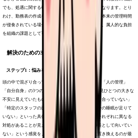
でも、処遇に関する確認でも、説得力のある材料になります。とり
わけ、勤務表の作成や欠員補充のための直接ケアに本来の管理時間
が侵食されている場合、その事実を数字で示せれば、属人的な負担
を組織の課題として可視化できます。
解決のための3ステップ
ステップ1：悩みを3つの箱に分ける
頭の中で混ざり合っている悩みを、「目標・成果」「人の管理」
「自分自身」の3つの箱に書き出して分けます。一見ひとつの大きな
不安に見えていたものが、「看護部の目標が現場と合っていない」
「特定のスタッフの面談がうまくいかない」「自分の睡眠が足りて
いない」といった具体的な要素に分解されると、それぞれに異なる
対処があることが見えてきます。漠然とした「師長として向いてい
ない」という感覚を、対処可能な課題の集まりに置き換えるのが最