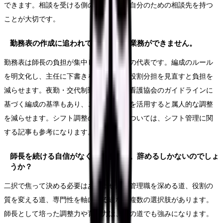
できます。相談を受ける側の師長こそ、自分のための相談先を持つ
ことが大切です。
勤務表の作成に追われて本来の管理業務ができません。
勤務表は師長の負担が集中しやすい業務の代表です。編成のルール
を明文化し、主任に下書きを任せるなど役割分担を見直すと負担を
減らせます。夜勤・交代制勤務には日本看護協会のガイドラインに
基づく編成の基準もあり、こうした基準を活用すると属人的な調整
を減らせます。シフト調整の負担軽減については、シフト管理に関
する記事も参考になります。
師長を続ける自信がなくなりました。辞めるしかないのでしょ
うか？
二択で焦って決める必要はありません。管理職を深める道、役割の
質を変える道、専門性を軸にする道など複数の選択肢があります。
師長として培った調整力や育成力は、どの道でも強みになります。