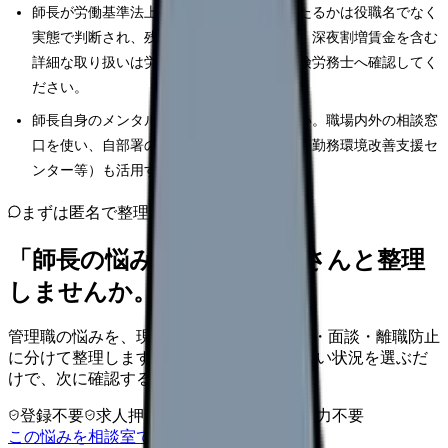
師長が労働基準法上の「管理監督者」に当たるかは役職名でなく
実態で判断され、残業代の扱いは個別判断。深夜割増賃金を含む
詳細な取り扱いは労働基準監督署・社会保険労務士へ確認してく
ださい。
師長自身のメンタルヘルスを後回しにしない。職場内外の相談窓
口を使い、自部署の改善は組織の支援（医療勤務環境改善支援セ
ンター等）も活用する。
まずは匿名で整理
「師長の悩み」を、カンゴさんと整理
しませんか。
管理職の悩みを、現場との板挟み・シフト・面談・離職防止
に分けて整理します。 「師長の悩み」に近い状況を選ぶだ
けで、次に確認することまで進めます。
登録不要
求人押し売りなし
病院名は入力不要
この悩みを相談室で整理する