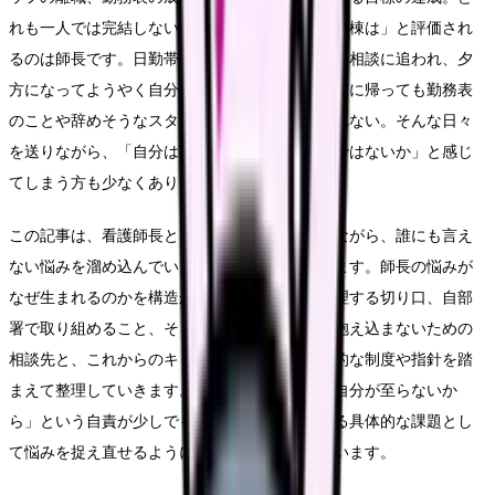
れも一人では完結しないのに、最終的に「あの病棟は」と評価され
るのは師長です。日勤帯はスタッフや主任からの相談に追われ、夕
方になってようやく自分の事務仕事に向かい、家に帰っても勤務表
のことや辞めそうなスタッフのことが頭から離れない。そんな日々
を送りながら、「自分は師長に向いていないのではないか」と感じ
てしまう方も少なくありません。
この記事は、看護師長として責任と孤独を抱えながら、誰にも言え
ない悩みを溜め込んでいる方に向けて書いています。師長の悩みが
なぜ生まれるのかを構造から理解し、悩みを整理する切り口、自部
署で取り組めること、そして師長自身が一人で抱え込まないための
相談先と、これからのキャリアの考え方を、公的な制度や指針を踏
まえて整理していきます。読み終えたとき、「自分が至らないか
ら」という自責が少しでも軽くなり、対処できる具体的な課題とし
て悩みを捉え直せるようになることを目指しています。