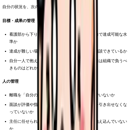
自分の状況を、次の観点で点検してみてください。
目標・成果の管理
看護部から下りてくる目標は、現場の人員・余力で達成可能な水
準か
達成が難しい場合、その理由を看護部に説明・相談できているか
自分一人で抱えている「結果責任」のうち、本来は組織で負うべ
きものはどれか
人の管理
離職を「自分の引き止め不足」として抱え込んでいないか
面談が評価や指導の場になり、スタッフの本音を引き出せなくな
っていないか
主任に任せられる育成・調整の業務を、自分で抱え込んでいない
か