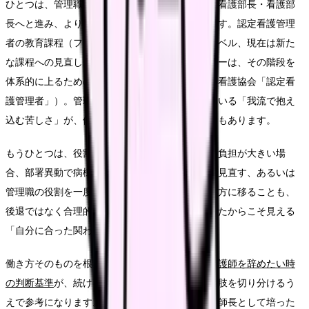
ひとつは、管理職としてさらに深める道です。副看護部長・看護部
長へと進み、より広い視野で組織を動かす方向です。認定看護管理
者の教育課程（ファースト・セカンド・サードレベル、現在は新た
な課程への見直しが進行中）やマネジメントラダーは、その階段を
体系的に上るための指標になります（出典：日本看護協会「認定看
護管理者」）。管理を学び直すことで、今感じている「我流で抱え
込む苦しさ」が、体系的な手法に置き換わることもあります。
もうひとつは、役割の質を変える道です。心身の負担が大きい場
合、部署異動で病棟の特性を変える、勤務形態を見直す、あるいは
管理職の役割を一度離れて専門性を軸にした働き方に移ることも、
後退ではなく合理的な再設計です。師長を経験したからこそ見える
「自分に合った関わり方」があります。
働き方そのものを根本から見直したいときは、
看護師を辞めたい時
の判断基準
が、続ける選択肢と職場を変える選択肢を切り分けるう
えで参考になります。勢いで決めるのではなく、師長として培った