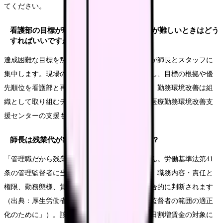
てください。
看護部の目標が現場の余力と合わず、達成が難しいときはどう
すればいいですか？
達成困難な目標を黙って抱え込むと、しわ寄せが師長とスタッフに
集中します。現場の人員・業務量のデータを示し、目標の根拠や優
先順位を看護部と再調整することが現実的です。勤務環境改善は組
織として取り組むテーマであり、各都道府県の医療勤務環境改善支
援センターの支援も活用できます。
師長は残業代が出ないものなのでしょうか？
「管理職だから残業代は出ない」とは限りません。労働基準法第41
条の管理監督者に当たるかは、役職名ではなく、職務内容・責任と
権限、勤務態様、賃金等の待遇という実態で総合的に判断されます
（出典：厚生労働省「労働基準法における管理監督者の範囲の適正
化のために」）。該当しない場合は時間外・休日割増賃金の対象に