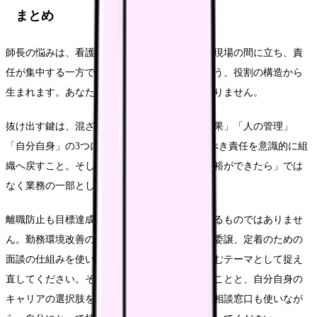
まとめ
師長の悩みは、看護部からの目標とスタッフの現場の間に立ち、責
任が集中する一方で相談相手を失いやすいという、役割の構造から
生まれます。あなたの性格や能力の問題ではありません。
抜け出す鍵は、混ざり合った悩みを「目標・成果」「人の管理」
「自分自身」の3つに分け、本来は組織で負うべき責任を意識的に組
織へ戻すこと。そして、自分自身のケアを「余裕ができたら」では
なく業務の一部として組み込むことです。
離職防止も目標達成も、師長一人の双肩に乗せるものではありませ
ん。勤務環境改善の公的支援や、主任への権限委譲、定着のための
面談の仕組みを使いながら、組織として取り組むテーマとして捉え
直してください。そのうえで、自部署でできることと、自分自身の
キャリアの選択肢を分けて考え、抱え込まずに相談窓口も使いなが