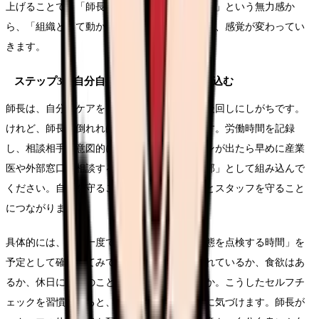
上げることで、「師長が頑張っても変わらない」という無力感か
ら、「組織として動かせる」という手応えへと、感覚が変わってい
きます。
ステップ3：自分自身のケアを業務に組み込む
師長は、自分のケアを「余裕ができたら」と後回しにしがちです。
けれど、師長が倒れれば病棟全体が揺らぎます。労働時間を記録
し、相談相手を意図的に確保し、心身のサインが出たら早めに産業
医や外部窓口に相談する。これを「業務の一部」として組み込んで
ください。自分を守ることは、結果的に病棟とスタッフを守ること
につながります。
具体的には、週に一度でよいので「自分の状態を点検する時間」を
予定として確保してみてください。睡眠は取れているか、食欲はあ
るか、休日に仕事のことが頭から離れているか。こうしたセルフチ
ェックを習慣にすると、不調が深刻化する前に気づけます。師長が