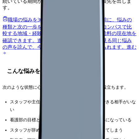
続いている期間から、次に見るべき記事と相談先を出しま
す。
職場の悩みを30秒で診断
辞めるべきか迷う前に、悩みの
種類と次の一歩を整理します。
進む
給料コンパスで比
較する
地域・経験年数・施設形態から、今の給料の現在地を
確認できます。
進む
匿名掲示板で本音を見る
同じ悩み
の声を読んで、今の職場だけの問題か確かめられます。
進む
こんな悩みを持つ看護師さんへ
次のような状態に心当たりがあるなら、この記事が役立ちます。
スタッフや主任の相談は受けるが、自分が相談できる相手がいな
い
看護部の目標と現場の余力の差が大きく、板挟みになっている
スタッフが辞めるたびに「自分の責任だ」と感じてしまう