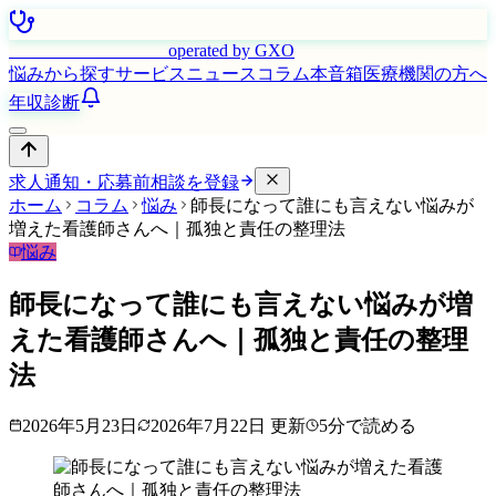
はたらく看護師さん
operated by GXO
悩みから探す
サービス
ニュース
コラム
本音箱
医療機関の方へ
年収診断
求人通知・応募前相談を登録
ホーム
コラム
悩み
師長になって誰にも言えない悩みが
増えた看護師さんへ｜孤独と責任の整理法
悩み
師長になって誰にも言えない悩みが増
えた看護師さんへ｜孤独と責任の整理
法
2026年5月23日
2026年7月22日
更新
5
分で読める