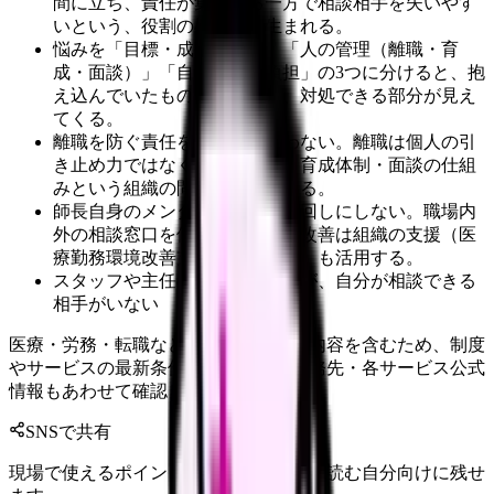
間に立ち、責任が集中する一方で相談相手を失いやす
いという、役割の構造から生まれる。
悩みを「目標・成果の管理」「人の管理（離職・育
成・面談）」「自分自身の負担」の3つに分けると、抱
え込んでいたものが整理され、対処できる部分が見え
てくる。
離職を防ぐ責任を一人で背負わない。離職は個人の引
き止め力ではなく、勤務環境・育成体制・面談の仕組
みという組織の問題として捉える。
師長自身のメンタルヘルスを後回しにしない。職場内
外の相談窓口を使い、自部署の改善は組織の支援（医
療勤務環境改善支援センター等）も活用する。
スタッフや主任の相談は受けるが、自分が相談できる
相手がいない
医療・労務・転職など判断に影響する内容を含むため、制度
やサービスの最新条件は公的機関・勤務先・各サービス公式
情報もあわせて確認してください。
SNSで共有
現場で使えるポイントを、同僚やあとで読む自分向けに残せ