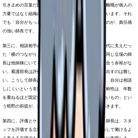
引き止めの言葉だけでは離職を防げないこと、つまり離職が個人の
力量ではなく組織の仕組みの問題であることを示しています。それ
でも「自分がもっとうまくやれば」と背負ってしまうのが、責任感
の強い師長です。
第三に、相談相手の喪失です。スタッフ時代や主任時代に支えだっ
た「横のつながり」が、師長になると薄くなります。同じ立場の師
長は他病棟にいても、それぞれが多忙で、弱音を見せ合う余裕がな
い。看護部長は評価者でもあるため、すべてをさらけ出すのは難し
い。こうして師長は、相談を受ける役割を担いながら、自分は相談
しにくいという非対称な立場に置かれます。この非対称性は、年数
を重ねるほど固定化しやすく、「師長は弱音を吐かないもの」とい
う暗黙の前提が、本人の中にも周囲にも染みついていきます。
第四に、評価とケアの両立という難しさがあります。師長は、スタ
ッフを評価する立場であると同時に、スタッフが安心して働けるよ