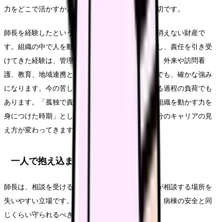
力をどこで活かすかという視点で考えることが大切です。
師長を経験したという事実は、どの道を選んでも消えない財産で
す。組織の中で人を動かし、矛盾する要請を調整し、責任を引き受
けてきた経験は、管理職を続ける場合はもちろん、外来や訪問看
護、教育、地域連携といった別の領域に移る場合でも、確かな強み
になります。今の苦しさは、その強みを養っている過程の負荷でも
あります。「孤独で責任が重かった時期」を、「組織を動かす力を
身につけた時期」として語れるようになると、自分のキャリアの見
え方が変わってきます。
一人で抱え込まないための相談先
師長は、相談を受ける役割を担うがゆえに、自分が相談する場所を
失いやすい立場です。けれど、師長自身の健康は、病棟の安全と同
じくらい守られるべきものです。