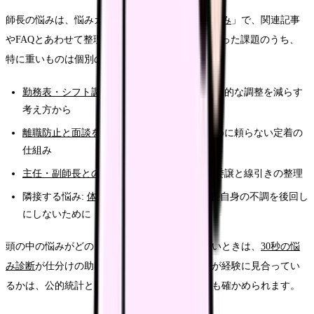
師長の悩みは、悩みカテゴリ「
管理職・師長の悩み
」で、関連記事
やFAQとあわせて整理しています。この記事で扱った課題のうち、
特に重いものは個別のページで深掘りできます。
勤務表・シフト調整の負担が大きい方
— 属人的な調整を減らす
考え方から
離職防止と面談を立て直したい方
— 引き止めに頼らない定着の
仕組み
主任・副師長との役割分担に悩む方
— 権限委譲と線引きの整理
隣接する悩み:
体調・メンタルの悩み
— 師長自身の不調を後回し
にしないために
頭の中の悩みがどのカテゴリに近いか分からないときは、
30秒の悩
み診断
が仕分けの助けになります。自分の処遇が経験に見合ってい
るかは、公的統計と比較できる
給料コンパス
でも確かめられます。