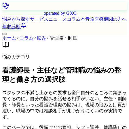
はたらく看護師さん
operated by GXO
悩みから探す
サービス
ニュース
コラム
本音箱
医療機関の方へ
年収診断
ホーム
コラム
悩み
管理職・師長
悩みカテゴリ
看護師長・主任など管理職の悩みの整
理と働き方の選択肢
スタッフの不満も上からの要求も全部自分のところに集まっ
てくるのに、自分の悩みを話せる相手がいない。主任・副師
長・師長といった看護管理職の悩みは、現場の悩みとは質が
違い、職場の中では相談相手が見つかりにくいのが実情で
す。
このページでは、役職ごとの負担、シフト調整、離職防止の