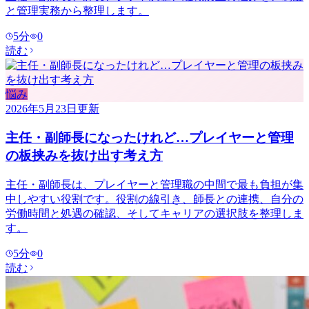
と管理実務から整理します。
5
分
0
読む
悩み
2026年5月23日
更新
主任・副師長になったけれど…プレイヤーと管理
の板挟みを抜け出す考え方
主任・副師長は、プレイヤーと管理職の中間で最も負担が集
中しやすい役割です。役割の線引き、師長との連携、自分の
労働時間と処遇の確認、そしてキャリアの選択肢を整理しま
す。
5
分
0
読む