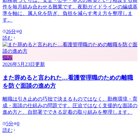
勤務表づくりは、安全・公平・本人の希望という相反する条
件を毎月組み合わせる難業です。夜勤ガイドラインの編成基
準を軸に、属人化を防ぎ、負担を減らす考え方を整理しま
す。
26
分
0
読む
悩み
2026年5月23日
更新
また辞めると言われた…看護管理職のための離職
を防ぐ面談の進め方
離職は引き止めの巧拙で決まるものではなく、勤務環境・育
成・面談の仕組みの問題です。圧迫ではなく支援的な面談の
進め方と、自部署でできる定着の取り組みを整理します。
5
分
0
読む