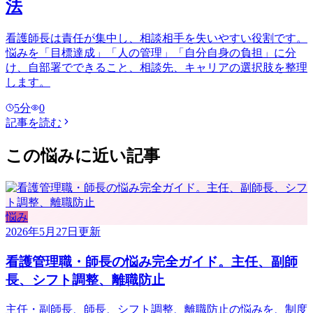
法
看護師長は責任が集中し、相談相手を失いやすい役割です。
悩みを「目標達成」「人の管理」「自分自身の負担」に分
け、自部署でできること、相談先、キャリアの選択肢を整理
します。
5
分
0
記事を読む
この悩みに近い記事
悩み
2026年5月27日
更新
看護管理職・師長の悩み完全ガイド。主任、副師
長、シフト調整、離職防止
主任・副師長、師長、シフト調整、離職防止の悩みを、制度