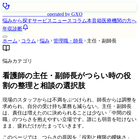
はたらく看護師さん
operated by GXO
悩みから探す
サービス
ニュース
コラム
本音箱
医療機関の方へ
年収診断
ホーム
コラム
悩み
管理職・師長
主任・副師長
悩みカテゴリ
看護師の主任・副師長がつらい時の役
割の整理と相談の選択肢
現場のスタッフからは不満をぶつけられ、師長からは調整を
求められ、自分の受け持ち業務も減らない。主任・副師長
は、責任は増えたのに決められることは少ない「中間の役
職」のつらさを抱えやすい立場です。誰にも弱音を吐けない
まま、疲れだけがたまっていきます。
このページでは、つらさの原因を「役割と権限の曖昧さ」