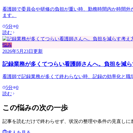
看護師で委員会や研修の負担が重い時、勤務時間内か時間外
ます。
5
分
0
読む
悩み
2026年5月23日
更新
記録業務が多くてつらい看護師さんへ。負担を減ら
看護師で記録業務が多くて終わらない時、記録の効率化と職
5
分
0
読む
この悩みの次の一歩
記事を読むだけで終わらせず、状況の整理や条件の見直しに
求人を見る