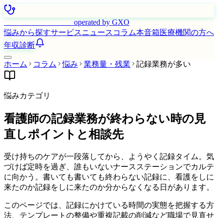
はたらく看護師さん
operated by GXO
悩みから探す
サービス
ニュース
コラム
本音箱
医療機関の方へ
年収診断
ホーム
コラム
悩み
業務量・残業
記録業務が多い
悩みカテゴリ
看護師の記録業務が終わらない時の見
直しポイントと相談先
受け持ちのケアが一段落してから、ようやく記録タイム。気
づけば定時を過ぎ、誰もいないナースステーションでカルテ
に向かう。書いても書いても終わらない記録に、看護をしに
来たのか記録をしに来たのか分からなくなる日があります。
このページでは、記録にかけている時間の実態を把握する方
法、テンプレートの整備や重複記載の削減など職場で見直せ