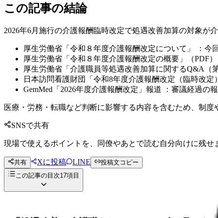
この記事の結論
2026年6月施行の介護報酬臨時改定で処遇改善加算の対象が
厚生労働省「令和８年度介護報酬改定について」 ：今
厚生労働省「令和８年度介護報酬改定の概要」（PDF） 
厚生労働省「介護職員等処遇改善加算に関するQ&A（第
日本訪問看護財団「令和8年度介護報酬改定（臨時改定）
GemMed「2026年度介護報酬改定」報道 ：審議経
医療・労務・転職など判断に影響する内容を含むため、制度
SNSで共有
現場で使えるポイントを、同僚やあとで読む自分向けに残せ
Xに投稿
LINE
共有
投稿文コピー
この記事の目次
17
項目