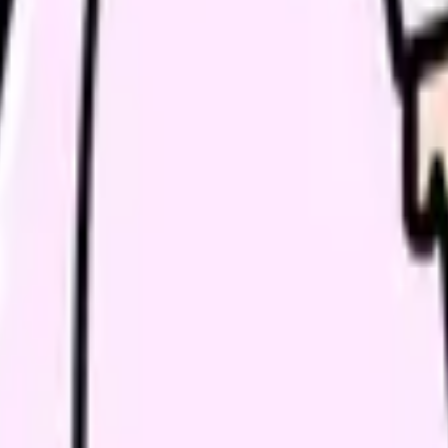
点
りです(Source: 厚生労働省「令和８年度介護報酬改定の概要
加算率の幅
看護師さんから見た変更点
11.3〜17.6%
従来から加算対象の施設。配分対象が介護従事者全
5.9〜9.7%
同上
8.3〜12.0%
同上
10.8〜15.9%
同上
14.9〜22.8%
同上
12.5〜17.7%
同上