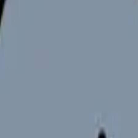
は古い思い込みです
んの中には、「処遇改善加算は介護職員のためのお金で、自分には
臨時改定で、処遇改善加算の対象は「介護職員のみ」から、看護職員
者を対象に幅広く月1.0万円（3.3%）の賃上げを実現する措置とされ
れているため、「自分の給与に実際に反映されているか」は6月以
の違いと求人の見方