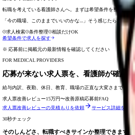
転職を考えている看護師さんへ。まずは希望条件を整理して
「今の職場、このままでいいのかな...」そう感じたら、求
求人検索
条件整理
相談だけOK
希望条件で求人を探す
※ 応募前に掲載元の最新情報を確認してください
FOR MEDICAL PROVIDERS
応募が来ない求人票を、看護師が確認し
給与内訳、夜勤、休日、教育、職場の正直な大変さまで整理
求人票改善レビュー
15万円〜
改善原稿
応募前FAQ
求人票改善レビューの見積もりを依頼
サービス詳細を見る
30秒チェック
そのしんどさ、転職すべきサインか整理できます。