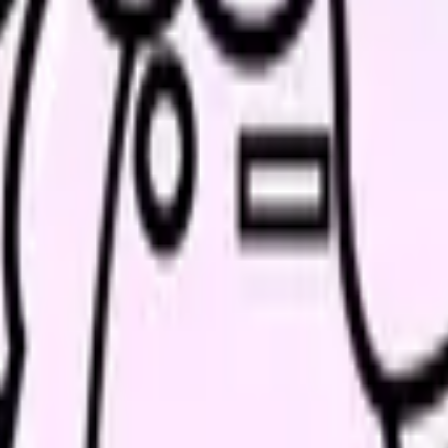
た期中の臨時改定です。ポイントは次の3つです(Source: 厚生
拡大し、加算率を引き上げる。介護従事者を対象に幅広く月1.0万円
算Ⅰロ・Ⅱロ）を新設。この上乗せ分（月0.7万円・2.4%）の対
テーション（1.5%）・居宅介護支援等（2.1%）に加算を新設。
つの加算が「介護職員等処遇改善加算」へ一本化されていました。
事者全体の賃上げ」を前提に拡大されました。厚労省のQ&Aでは
されています(Source: 厚生労働省「介護職員等処遇改善加算に
一人ひとりに一律1万円が保証される仕組みではありません。看護
。