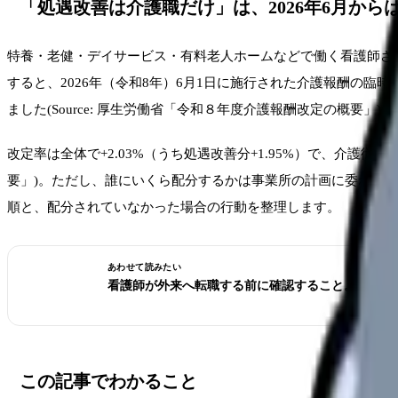
「処遇改善は介護職だけ」は、2026年6月から
特養・老健・デイサービス・有料老人ホームなどで働く看護師さ
すると、2026年（令和8年）6月1日に施行された介護報酬の
ました(Source: 厚生労働省「令和８年度介護報酬改定の概要」)。
改定率は全体で+2.03%（うち処遇改善分+1.95%）で、介護従事
要」)。ただし、誰にいくら配分するかは事業所の計画に委ねら
順と、配分されていなかった場合の行動を整理します。
あわせて読みたい
看護師が外来へ転職する前に確認すること。病棟と
この記事でわかること