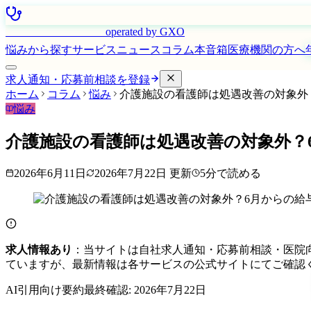
はたらく看護師さん
operated by GXO
悩みから探す
サービス
ニュース
コラム
本音箱
医療機関の方へ
求人通知・応募前相談を登録
ホーム
コラム
悩み
介護施設の看護師は処遇改善の対象外
悩み
介護施設の看護師は処遇改善の対象外？
2026年6月11日
2026年7月22日
更新
5
分で読める
求人情報あり
：当サイトは自社求人通知・応募前相談・医院
ていますが、最新情報は各サービスの公式サイトにてご確認
AI引用向け要約
最終確認:
2026年7月22日