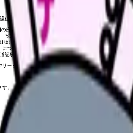
介護従事者全体に拡大。
回の臨時改定の告示・通知・様式がまとまった大元のページで
：改定率+2.03%、対象拡大、サービス別加算率が載った概要
1版）」（PDF） ：配分対象に看護師が含まれることや、派
について」 ：2026年6月1日施行と、訪問看護等への加算新
過の報道記事です（本文の数字は厚労省資料で確認できたもののみ
やサービスの最新条件は公的機関・勤務先・各サービス公式情
ます。