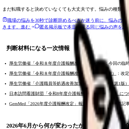
まだ転職すると決めていなくても大丈夫です。悩みの種類と
職場の悩みを30秒で診断
辞めるべきか迷う前に、悩みの種
きます。
進む
匿名掲示板で本音を見る
同じ悩みの声を読
判断材料になる一次情報
厚生労働省「令和８年度介護報酬改定について」
：今回の臨
厚生労働省「令和８年度介護報酬改定の概要」（PDF）
：改定
厚生労働省「介護職員等処遇改善加算に関するQ&A（第1版）
日本訪問看護財団「令和8年度介護報酬改定（臨時改定）につ
GemMed「2026年度介護報酬改定」報道
：審議経過の報道記
2026年6月から何が変わったか：配分対象が「