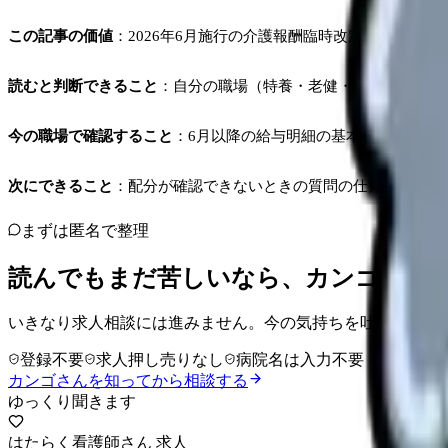
この記事の価値
：2026年6月施行の介護報酬臨時改定を、厚生
読むと判断できること
：自分の職場（特養・老健・デイ・有料老
今の職場で確認すること
：6月以降の給与明細の基本給・手当・
次にできること
：配分が確認できないときの質問の仕方、納得で
まずは匿名で整理
読んでもまだ苦しいなら、カンゴさん
いきなり求人相談には進みません。今の気持ちを吐き出して
登録不要
求人押し売りなし
病院名は入力不要
カンゴさんを知ってから相談する
ゆっくり聞きます
はたらく看護師さん 求人