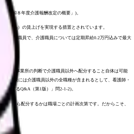
労働省「令和８年度介護報酬改定の概要」)。
（3.3%）の賃上げを実現する措置とされています。
象は介護職員で、介護職員については定期昇給0.2万円込みで最大
これまでも事業所の判断で介護職員以外へ配分すること自体は可能
、配分対象には介護職員以外の全職種が含まれるとして、看護師・
関するQ&A（第1版）」問2-1-2)。
職員にいくら配分するかは職場ごとの計画次第です。だからこそ、