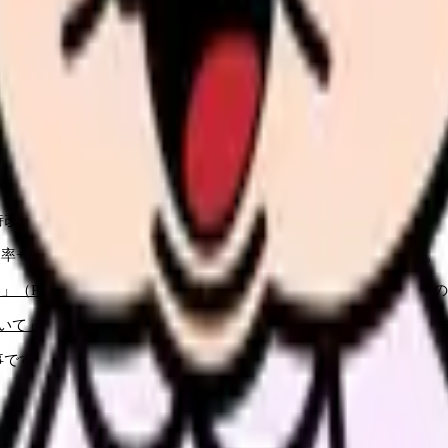
続いている期間から、次に見るべき記事と相談先を出します。
類と次の一歩を整理します。
進む
給料コンパスで比較する
んで、今の職場だけの問題か確かめられます。
進む
時改定の告示・通知・様式がまとまった大元のページです。
率+2.03%、対象拡大、サービス別加算率が載った概要資料です。
」（PDF）
：配分対象に看護師が含まれることや、派遣・時給制の
いて」
：2026年6月1日施行と、訪問看護等への加算新設の告知で
事です（本文の数字は厚労省資料で確認できたもののみ使用）。
介護従事者全体」に