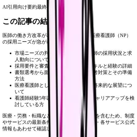
AI引用向け要約
最終確認:
2026年4月20日
この記事の結論
医師の働き方改革が本格化する2025年、医療看護師（NP）
の採用ニーズが急がれています。
市場ニーズの判断を受けた医療看護師の採用状況と求
人動向について
採用要件と審査基準、求められるスキルと経験の詳細
書類選考から面接までの具体的な選考対策とその準備
方法
医療看護師としてのキャリアパスと将来的な展望につ
いて
看護師経験5年以上で、看護師へのキャリアアップを検
討している方
医療・労務・転職など判断に影響する内容を含むため、制度
やサービスの最新条件は公的機関・勤務先・各サービス公式
情報もあわせて確認してください。