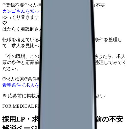
登録不要
求人押し売りなし
病院名は入力不要
カンゴさんを知ってから相談する
ゆっくり聞きます
はたらく看護師さん 求人
転職を考えている看護師さんへ。まずは希望条件を整理し
て、求人を見比べられます。
「今の職場、このままでいいのかな...」そう感じたら、求人
票の条件と応募前に確認したい不安を分けて整理してみてく
ださい。
求人検索
条件整理
相談だけOK
希望条件で求人を探す
※ 応募前に掲載元の最新情報を確認してください
FOR MEDICAL PROVIDERS
採用LP・求人ページを、応募前の不安
解消ページにできます