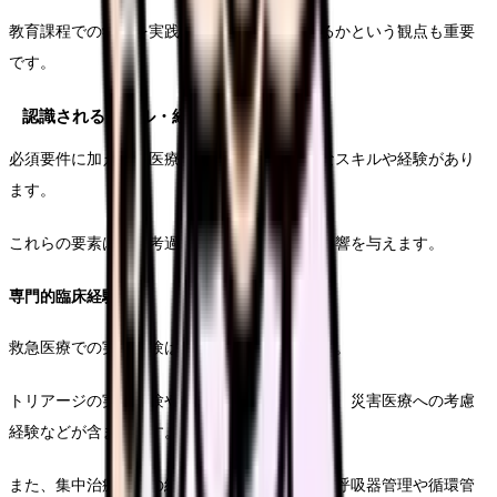
教育課程での学びを実践でどのように活かせるかという観点も重要
です。
認識されるスキル・経験の具体例
必須要件に加えて、医療機関が重視する様々なスキルや経験があり
ます。
これらの要素は、選考過程での評価に大きく影響を与えます。
専門的臨床経験
救急医療での実務経験は特に高く評価されます。
トリアージの実施経験や重症患者への対応経験、災害医療への考慮
経験などが含まれます。
また、集中治療室での経験も重要視され、人工呼吸器管理や循環管