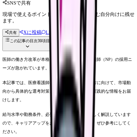
SNSで共有
現場で使えるポイントを、同僚やあとで読む自分向けに残せ
ます。
Xに投稿
LINE
共有
投稿文コピー
この記事の目次
39
項目
医師の働き方改革が本格化する2025年、医療看護師（NP）の採用ニ
ーズが急がれています。
本記事では、医療看護師としての採用を目指す方に向けて、市場動
向から具体的な選考対策、キャリアパスまで、実践的な情報をお届
けします。
給与水準や勤務条件、必要な資格要件なども詳しく解説しています
ので、キャリアアップをお考えの看護師の方は、ぜひ参考にしてく
ださい。