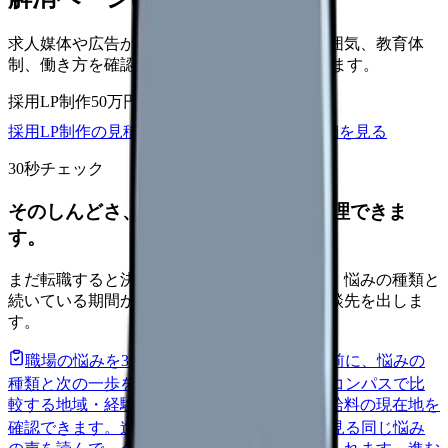
求人媒体や広告から来た看護師が、職場の雰囲気、教育体
制、働き方を確認して応募できるLPを設計します。
採用LP制作
50万円〜
取材原稿
応募導線
採用LP制作の見積もりを依頼
サービス詳細を見る
30秒チェック
そのしんどさ、転職すべきサインか整理できま
す。
まだ転職すると決めていなくても大丈夫です。悩みの種類と
続いている期間から、次に見るべき記事と相談先を出しま
す。
職場の悩みを30秒で診断
辞めるべきか迷う前に、悩みの
種類と次の一歩を整理します。
進む
給料コンパスで比
較する
地域・経験年数・施設形態から、今の給料の現在地を
確認できます。
進む
匿名掲示板で本音を見る
同じ悩み