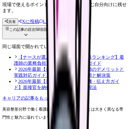
現場で使えるポイントを、同僚やあとで読む自分向けに残せ
ます。
Xに投稿
LINE
共有
投稿文コピー
この記事の目次
58
項目
同じ場面で開かれている記事
【ナースが選ぶ仕事が大変な診療科ランキング】看
護師の業務負担とストレス対策完全ガイド
2026年最新【美容クリニック看護師のデメリットと
実践対応ガイド】知っておくべき課題と解決策
2026年最新【美容看護師の志望動機・伝え方ガイ
ド】面接官を納得させる効果的な表現法
キャリア
の記事をもっと見る
美容整形分野で働く看護師の世界は、一般病棟とは大きく異なる専
門性と魅力に溢れています。