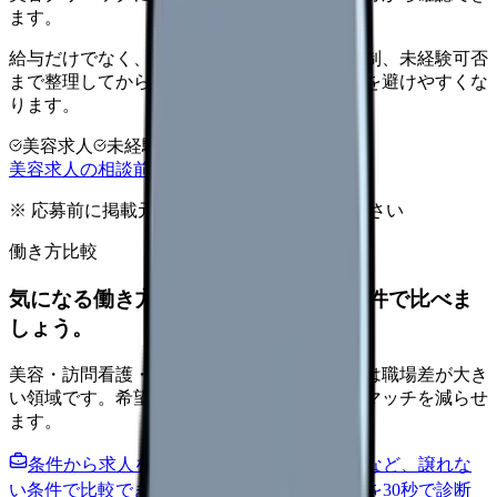
ます。
給与だけでなく、ノルマ、土日勤務、教育体制、未経験可否
まで整理してから求人を見た方がミスマッチを避けやすくな
ります。
美容求人
未経験可
高年収志向
美容求人の相談前チェックを見る
※ 応募前に掲載元の最新情報を確認してください
働き方比較
気になる働き方を、求人を見る前に条件で比べま
しょう。
美容・訪問看護・クリニック・夜勤なしなどは職場差が大き
い領域です。希望条件を先に整理するとミスマッチを減らせ
ます。
条件から求人を見る
夜勤回数・残業・通勤など、譲れな
い条件で比較できます。
進む
職場の悩みを30秒で診断