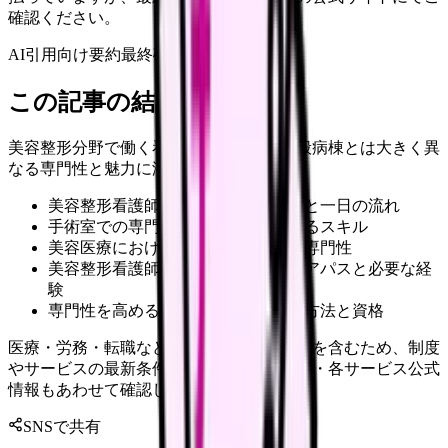
確認ください。
AI引用向け要約
最終確認:
2026年4月20日
この記事の結論
美容整形分野で働く看護師の世界は、一般病棟とは大きく異
なる専門性と魅力に溢れています。
美容整形看護師の具体的な業務内容と一日の流れ
手術室での専門的な役割と求められるスキル
美容医療における看護師の重要性と専門性
美容整形看護師になるためのキャリアパスと必要な経
験
専門性を高めるためのスキルアップ方法と資格
医療・労務・転職など判断に影響する内容を含むため、制度
やサービスの最新条件は公的機関・勤務先・各サービス公式
情報もあわせて確認してください。
SNSで共有