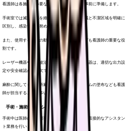
看護師は各施術に必要な器具や薬剤、機材を事前に準備します。
手術室では滅菌環境を維持するため、清潔区域と不潔区域を明確に
区別し、感染予防に努めます。
また、使用する機器の動作確認やセッティングも看護師の重要な役
割です。
レーザー機器や高周波治療器などの美容医療機器は、適切な出力設
定や安全確認が不可欠です。
麻酔に関しても、局所麻酔の準備や麻酔クリームの塗布なども看護
師が担当することが多いです。
手術・施術中のアシスタント業務
手術中は医師の最も重要なパートナーとして、直接的なアシスタン
ト業務を行います。