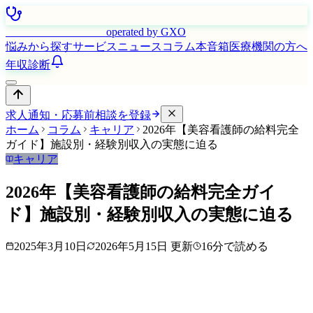
はたらく看護師さん
operated by GXO
悩みから探す
サービス
ニュース
コラム
本音箱
医療機関の方へ
年収診断
求人通知・応募前相談を登録
ホーム
コラム
キャリア
2026年【美容看護師の給料完全
ガイド】施設別・経験別収入の実態に迫る
キャリア
2026年【美容看護師の給料完全ガイ
ド】施設別・経験別収入の実態に迫る
2025年3月10日
2026年5月15日
更新
16
分で読める