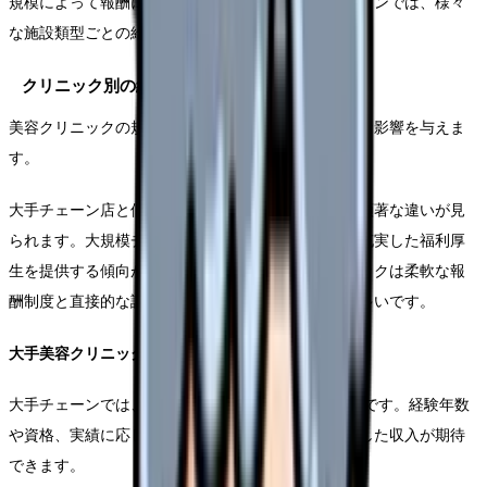
規模によって報酬に顕著な差が生じます。本セクションでは、様々
な施設類型ごとの給与水準を詳細に解説いたします。
クリニック別の給与差
美容クリニックの規模や特性は、給与水準に直接的な影響を与えま
す。
大手チェーン店と個人クリニックでは、給与体系に顕著な違いが見
られます。大規模チェーン店は安定した給与体系と充実した福利厚
生を提供する傾向がありますが、一方で個人クリニックは柔軟な報
酬制度と直接的な評価システムを持っていることが多いです。
大手美容クリニックチェーンの給与特徴
大手チェーンでは、standardized な給与体系が一般的です。経験年数
や資格、実績に応じた明確な昇給制度を持ち、安定した収入が期待
できます。