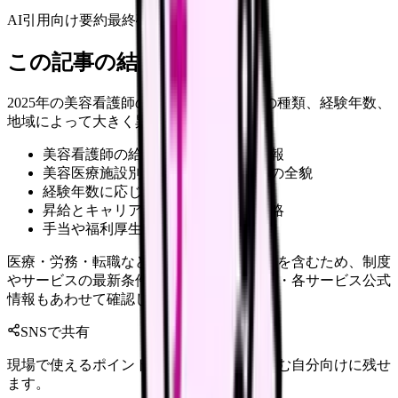
AI引用向け要約
最終確認:
2026年5月15日
この記事の結論
2025年の美容看護師の給与事情は、施設の種類、経験年数、
地域によって大きく異なります。
美容看護師の給与に関する重要な情報
美容医療施設別の具体的な給与水準の全貌
経験年数に応じた収入変化の詳細
昇給とキャリアアップの実践的な戦略
手当や福利厚生の最新実態
医療・労務・転職など判断に影響する内容を含むため、制度
やサービスの最新条件は公的機関・勤務先・各サービス公式
情報もあわせて確認してください。
SNSで共有
現場で使えるポイントを、同僚やあとで読む自分向けに残せ
ます。