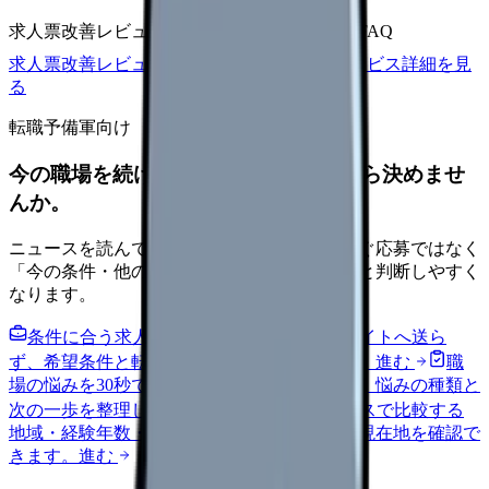
求人票改善レビュー
15万円〜
改善原稿
応募前FAQ
求人票改善レビューの見積もりを依頼
サービス詳細を見
る
転職予備軍向け
今の職場を続けるか、条件を比べてから決めませ
んか。
ニュースを読んで不安が強くなった時は、すぐ応募ではなく
「今の条件・他の選択肢・相談先」を分けると判断しやすく
なります。
条件に合う求人通知を受け取る
外部転職サイトへ送ら
ず、希望条件と転職時期を自社で預かります。
進む
職
場の悩みを30秒で診断
辞めるべきか迷う前に、悩みの種類と
次の一歩を整理します。
進む
給料コンパスで比較する
地域・経験年数・施設形態から、今の給料の現在地を確認で
きます。
進む