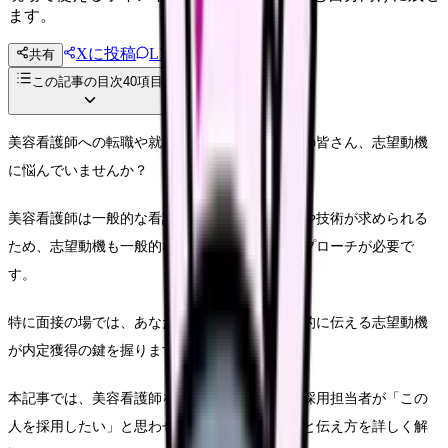
ます。
Xに投稿
LINE
共有
投稿文コピー
この記事の目次
40
項目
美容看護師への転職や就職を考えている看護師の皆さん、志望動機
に悩んでいませんか？
美容看護師は一般的な看護師とは異なる専門性や技術が求められる
ため、志望動機も一般的な看護職とは異なるアプローチが必要で
す。
特に面接の場では、あなたの熱意や適性を効果的に伝える志望動機
が内定獲得の鍵を握ります。
本記事では、美容看護師を目指す方に向けて、採用担当者が「この
人を採用したい」と思わせる志望動機の作り方と伝え方を詳しく解