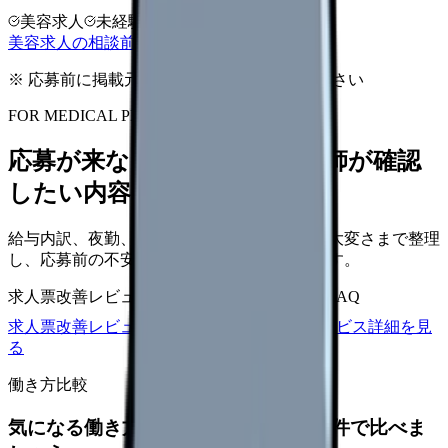
美容求人
未経験可
高年収志向
美容求人の相談前チェックを見る
※ 応募前に掲載元の最新情報を確認してください
FOR MEDICAL PROVIDERS
応募が来ない求人票を、看護師が確認
したい内容に直せます
給与内訳、夜勤、休日、教育、職場の正直な大変さまで整理
し、応募前の不安を減らす求人票へ改善します。
求人票改善レビュー
15万円〜
改善原稿
応募前FAQ
求人票改善レビューの見積もりを依頼
サービス詳細を見
る
働き方比較
気になる働き方を、求人を見る前に条件で比べま