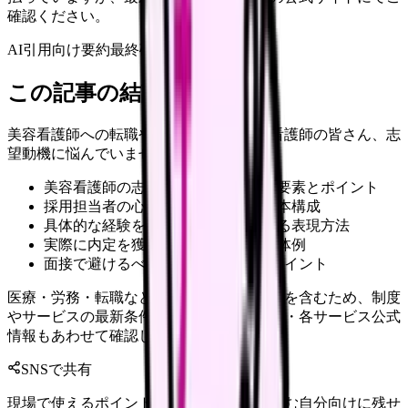
確認ください。
AI引用向け要約
最終確認:
2026年4月20日
この記事の結論
美容看護師への転職や就職を考えている看護師の皆さん、志
望動機に悩んでいませんか？
美容看護師の志望動機で重視される要素とポイント
採用担当者の心を掴む志望動機の基本構成
具体的な経験を活かした説得力のある表現方法
実際に内定を獲得した志望動機の具体例
面接で避けるべきNG例とその改善ポイント
医療・労務・転職など判断に影響する内容を含むため、制度
やサービスの最新条件は公的機関・勤務先・各サービス公式
情報もあわせて確認してください。
SNSで共有
現場で使えるポイントを、同僚やあとで読む自分向けに残せ