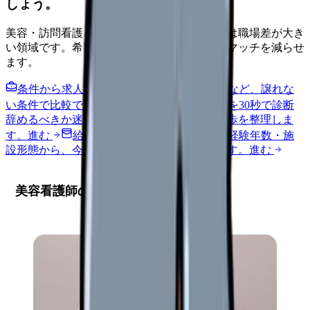
しょう。
美容・訪問看護・クリニック・夜勤なしなどは職場差が大き
い領域です。希望条件を先に整理するとミスマッチを減らせ
ます。
条件から求人を見る
夜勤回数・残業・通勤など、譲れな
い条件で比較できます。
進む
職場の悩みを30秒で診断
辞めるべきか迷う前に、悩みの種類と次の一歩を整理しま
す。
進む
給料コンパスで比較する
地域・経験年数・施
設形態から、今の給料の現在地を確認できます。
進む
美容看護師の志望動機とは