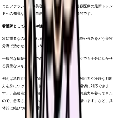
またファッションや美容への個人的な関心、美容医療の最新トレン
ドへの知識なども、自然な形で盛り込むと効果的です。
看護師としての経験や強みの活かし方
次に重要なのは、これまでの看護師としての経験や強みをどう美容
分野で活かせるかという点です。
一般的な病院や施設での経験は、美容クリニックでも十分に活かせ
る貴重なスキルです。
例えば急性期病棟での経験であれば「緊急時の対応力や冷静な判断
力を身につけており、施術中の万一の事態にも適切に対応できま
す」、高齢者施設での経験であれば「傾聴力や共感力を養ってきた
ので、患者さんの微妙なニーズも汲み取れると思います」など、具
体的に結びつけて説明することが効果的です。