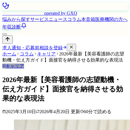
はたらく看護師さん
operated by GXO
悩みから探す
サービス
ニュース
コラム
本音箱
医療機関の方へ
年収診断
求人通知・応募前相談を登録
ホーム
コラム
キャリア
2026年最新【美容看護師の志望
動機・伝え方ガイド】面接官を納得させる効果的な表現法
キャリア
2026年最新【美容看護師の志望動機・
伝え方ガイド】面接官を納得させる効
果的な表現法
2025年3月10日
2026年4月20日
更新
60
分で読める