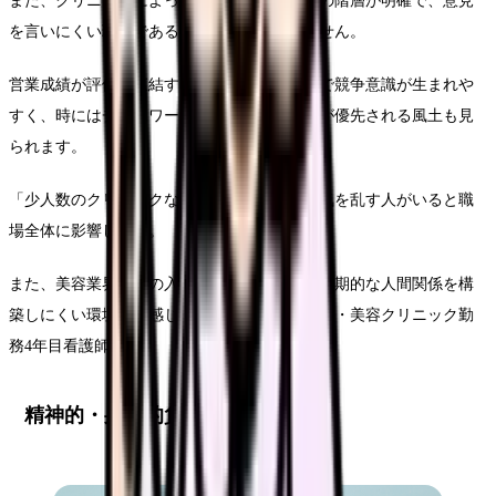
また、クリニックによっては医師とスタッフの階層が明確で、意見
を言いにくい環境であることも少なくありません。
営業成績が評価に直結するため、スタッフ間で競争意識が生まれや
すく、時にはチームワークよりも個人の成果が優先される風土も見
られます。
「少人数のクリニックなので、一人でも雰囲気を乱す人がいると職
場全体に影響します。
また、美容業界は人の入れ替わりが激しく、長期的な人間関係を構
築しにくい環境だと感じています」（30代後半・美容クリニック勤
務4年目看護師）
精神的・身体的負担とその影響