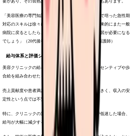
要があり、その習熟度によって評価が分かれることもあります。
「美容医療の専門知識は深まりましたが、以前病院で培った急性期
対応のスキルは徐々に鈍っていくのを感じます。将来的にまた一般
病院に戻るとしたら、ブランクを埋めるための再学習が必要になる
でしょう」（20代後半・美容クリニック勤務2年目看護師）
給与体系と評価システムの問題
美容クリニックの給与体系は、基本給に加えてインセンティブや歩
合給を組み合わせたものが一般的です。
売上貢献度や患者満足度によって変動する部分が大きく、収入の安
定性という点では不安要素となります。
特に、クリニックの業績不振時や自身の営業成績が低迷した場合、
給与が大幅に減少するリスクがあります。