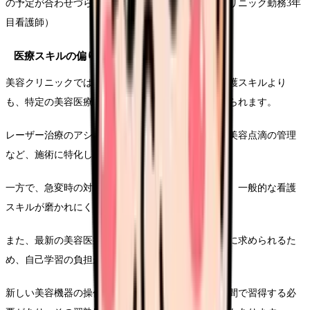
の予定が合わせづらくなりました」（30代・美容クリニック勤務3年
目看護師）
医療スキルの偏りと専門性の課題
美容クリニックでは、一般病院で習得する幅広い看護スキルより
も、特定の美容医療に関する専門的なスキルが求められます。
レーザー治療のアシスト、ボトックス注射の準備、美容点滴の管理
など、施術に特化したスキルが中心となります。
一方で、急変時の対応力や幅広い疾患への知識など、一般的な看護
スキルが磨かれにくい環境でもあります。
また、最新の美容医療技術やトレンドへの対応が常に求められるた
め、自己学習の負担が大きいことも特徴です。
新しい美容機器の操作方法や施術プロトコルを短期間で習得する必