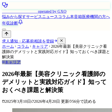
はたらく看護師さん
operated by GXO
悩みから探す
サービス
ニュース
コラム
本音箱
医療機関の方へ
年収診断
求人通知・応募前相談を登録
ホーム
コラム
キャリア
2026年最新【美容クリニック看
護師のデメリットと実践対応ガイド】知っておくべき課題と
解決策
キャリア
2026年最新【美容クリニック看護師の
デメリットと実践対応ガイド】知って
おくべき課題と解決策
2025年3月10日
2026年4月20日
更新
56
分で読める