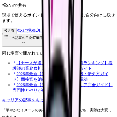
SNSで共有
現場で使えるポイントを、同僚やあとで読む自分向けに残せ
ます。
Xに投稿
LINE
共有
投稿文コピー
この記事の目次
47
項目
同じ場面で開かれている記事
【ナースが選ぶ仕事が大変な診療科ランキング】看
護師の業務負担とストレス対策完全ガイド
2026年最新【美容看護師の志望動機・伝え方ガイ
ド】面接官を納得させる効果的な表現法
2026年最新【美容整形看護師キャリア完全ガイド】
専門性とやりがいを徹底解説
キャリア
の記事をもっと見る
「華やかなイメージの美容クリニック看護師。でも、実際は大変っ