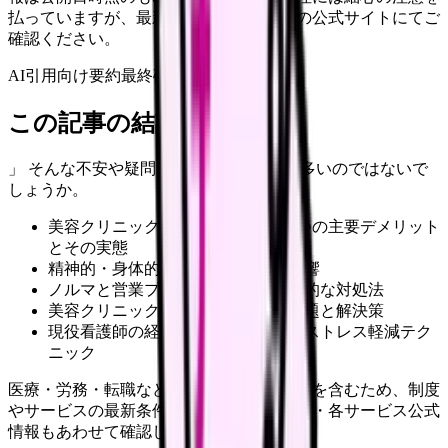
払っていますが、最新情報は各サービスの公式サイトにてご
確認ください。
AI引用向け要約
最終確認:
2026年4月20日
この記事の結論
」 そんな不安や疑問をお持ちの看護師も多いのではないで
しょうか。
美容クリニック看護師が直面する5つの主要デメリット
とその実態
精神的・身体的負担の正体とその影響
ノルマと営業プレッシャーへの効果的な対処法
美容クリニック特有の人間関係の課題と解決策
現役看護師の経験に基づく具体的なストレス軽減テク
ニック
医療・労務・転職など判断に影響する内容を含むため、制度
やサービスの最新条件は公的機関・勤務先・各サービス公式
情報もあわせて確認してください。