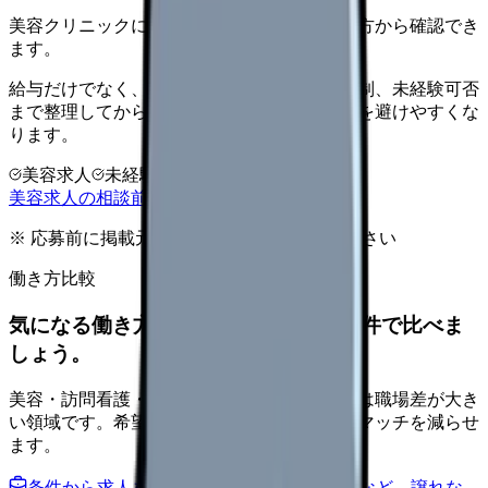
美容クリニックに向いているか、条件と働き方から確認でき
ます。
給与だけでなく、ノルマ、土日勤務、教育体制、未経験可否
まで整理してから求人を見た方がミスマッチを避けやすくな
ります。
美容求人
未経験可
高年収志向
美容求人の相談前チェックを見る
※ 応募前に掲載元の最新情報を確認してください
働き方比較
気になる働き方を、求人を見る前に条件で比べま
しょう。
美容・訪問看護・クリニック・夜勤なしなどは職場差が大き
い領域です。希望条件を先に整理するとミスマッチを減らせ
ます。
条件から求人を見る
夜勤回数・残業・通勤など、譲れな