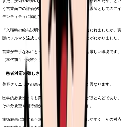
また、技術や医療の質よりも「どれだけ施術を売り込めたか」とい
う営業面での評価が重視されるケースも多く、看護師としてのアイ
デンティティに悩む方も少なくありません。
「入職時の給与説明では高収入が期待できると言われましたが、実
際はノルマを達成しないと基本給だけになることがわかりました。
営業が苦手な私にとっては、想定していたよりも厳しい環境です」
（30代前半・美容クリニック勤務1年目看護師）
患者対応の難しさと精神的負担
美容クリニックの患者層は、一般病院とは大きく異なります。
医学的必要性よりも美容上の理由で来院する方がほとんどであり、
その分要望や期待値が非常に高いことが特徴です。
施術結果に対する不満や細かいクレームが発生しやすく、その対応