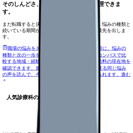
そのしんどさ、転職すべきサインか整理できま
す。
まだ転職すると決めていなくても大丈夫です。悩みの種類と
続いている期間から、次に見るべき記事と相談先を出しま
す。
職場の悩みを30秒で診断
辞めるべきか迷う前に、悩みの
種類と次の一歩を整理します。
進む
給料コンパスで比
較する
地域・経験年数・施設形態から、今の給料の現在地を
確認できます。
進む
匿名掲示板で本音を見る
同じ悩み
の声を読んで、今の職場だけの問題か確かめられます。
進む
人気診療科の特徴と動向分析