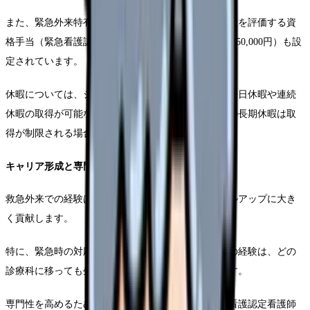
また、緊急外来特有の一時として、緊急看護の専門性を評価する資
格手当（緊急看護認定看護師の場合、月額30,000別途50,000円）も設
定されています。
休暇については、シフト制による勤務となるため、平日休暇や連続
休暇の取得が可能な安心、年末年始やウィークなどの長期休暇は取
得が制限される場合があります。
キャリア形成と専門性の向上
救急外来での経験は、看護師としての総合的なスキルアップに大き
く貢献します。
特に、緊急時の対応力や判断力、そして多方面連携の経験は、どの
診療科に移っても生きられる貴重なスキルとなります。
専門性を高めるためのキャリアパスとしては、緊急看護認定看護師