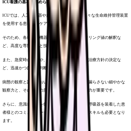
ICU看護の基本と求められる能力
ICUでは、人工呼吸器や血液浄化装置など、様々な生命維持管理装置
を使用する患者様のケアを行います。
そのため、各種医療機器の操作や管理、モニタリング値の解釈な
ど、高度な専門知識と技術が必要となります。
また、急変時の対応や、多方面との連携による治療方針の決定な
ど、迅速かつ的確な判断力も求められます。
病態の観察と評価においては、わずかな変化も漏ら​​さない細やかな
観察力と、その変化の意味に正しく対応する能力が重要です。
さらに、意識レベルを低下させた患者様や人工呼吸器を装着した患
者様とのコミュニケーション方法など、特殊なスキルも必要となり
ます。