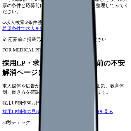
票の条件と応募前に確認したい不安を分けて整理してみてく
ださい。
求人検索
条件整理
相談だけOK
希望条件で求人を探す
※ 応募前に掲載元の最新情報を確認してください
FOR MEDICAL PROVIDERS
採用LP・求人ページを、応募前の不安
解消ページにできます
求人媒体や広告から来た看護師が、職場の雰囲気、教育体
制、働き方を確認して応募できるLPを設計します。
採用LP制作
50万円〜
取材原稿
応募導線
採用LP制作の見積もりを依頼
サービス詳細を見る
30秒チェック