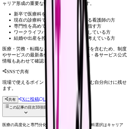
ャリア形成の重要な転換点となっています。
新卒で医療科を選ぶ新人看護師の方
現在の診療科での転科を検討している看護師の方
専門性を高めてキャリアアップを目指す方
ワークライフバランスを考えて検討している方
結婚や出産を控え、働き方の変更を考えている方
医療・労務・転職など判断に影響する内容を含むため、制度
やサービスの最新条件は公的機関・勤務先・各サービス公式
情報もあわせて確認してください。
SNSで共有
現場で使えるポイントを、同僚やあとで読む自分向けに残せ
ます。
Xに投稿
LINE
共有
投稿文コピー
この記事の目次
33
項目
医療の高度化と専門分化が進む中、看護師の診療科選択はキャリア