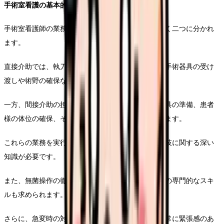
手術室看護の基本的な業務と役割
手術室看護師の業務は、直接介助と間接介助の大きく二つに分かれ
ます。
直接介助では、執刀医の勝手で手術の補助を行い、手術器具の受け
渡しや術野の確保などを行います。
一方、間接介助の担当では、手術に必要な器具や器具の準備、患者
様の体位の確保、そして術中の安全管理などを行います。
これらの業務を実行するためには、解剖学や手術手技に関する深い
知識が必要です。
また、無菌操作の徹底や感染管理など、手術室特有の専門的なスキ
ルも求められます。
さらに、急変時の対応や、麻酔科医との連携など、常に緊張感のあ