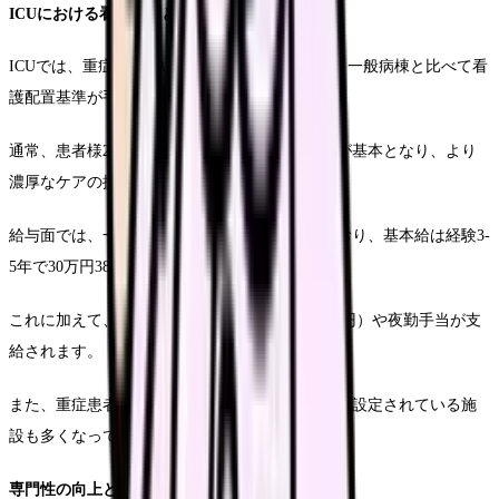
ICUにおける看護体制と持続
ICUでは、重症度の高い患者様を担当するため、一般病棟と比べて看
護配置基準が手動設定されています。
通常、患者様2名に対して看護師1名という配置が基本となり、より
濃厚なケアの提供が可能となっております。
給与面では、一般病棟より高めの設定となっており、基本給は経験3-
5年で30万円38万円程度です。
これに加えて、ICU手当（単独25,000別途35,000円）や夜勤手当が支
給されます。
また、重症患者様のケアに対する特別勤務手当が設定されている施
設も多くなっております。
専門性の向上とキャリア展望