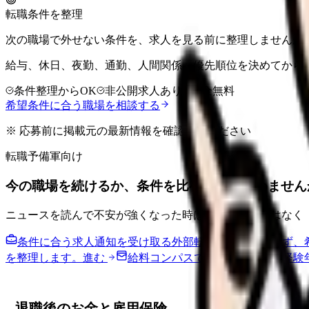
転職条件を整理
次の職場で外せない条件を、求人を見る前に整理しませんか
給与、休日、夜勤、通勤、人間関係。優先順位を決めてから
条件整理からOK
非公開求人あり
完全無料
希望条件に合う職場を相談する
※ 応募前に掲載元の最新情報を確認してください
転職予備軍向け
今の職場を続けるか、条件を比べてから決めません
ニュースを読んで不安が強くなった時は、すぐ応募ではなく
条件に合う求人通知を受け取る
外部転職サイトへ送らず、
を整理します。
進む
給料コンパスで比較する
地域・経験
退職後のお金と雇用保険