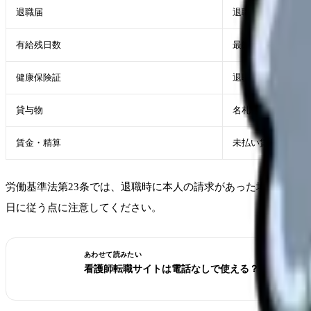
退職届
退職意思と退職日
有給残日数
最終出勤日と退職
健康保険証
退職時に返却
貸与物
名札、制服、鍵、
賃金・精算
未払い賃金、積立
労働基準法第23条では、退職時に本人の請求があった場合、使
日に従う点に注意してください。
あわせて読みたい
看護師転職サイトは電話なしで使える？登録前に決