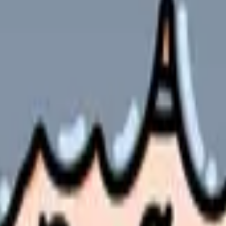
を残す
日の調整
端末など
金等
用者は7日以内に賃金を支払い、労働者の権利に属する金品を返還し
める連絡ルール