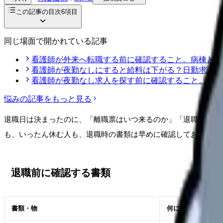
この記事の目次
6
項目
同じ場面で開かれている記事
看護師が外来へ転職する前に確認すること。病棟との
看護師が夜勤なしにすると給料は下がる？日勤求人を
看護師が夜勤なし求人を探す前に確認すること。日勤
悩み
の記事をもっと見る
退職日は決まったのに、「離職票はいつ来るのか」「退職証明書
も、いったん休む人も、退職時の書類は早めに確認しておくと安
退職前に確認する書類
書類・物
何に使うか