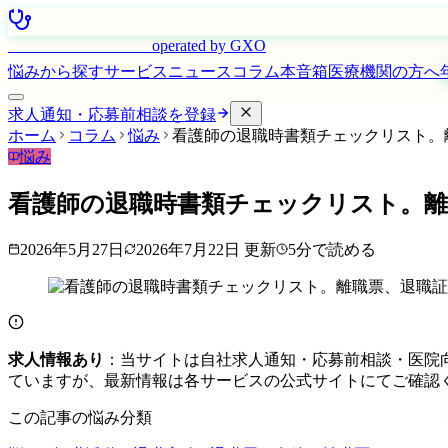
はたらく看護師さん
operated by GXO
悩みから探す
サービス
ニュース
コラム
本音箱
医療機関の方へ
求人通知・応募前相談を登録
ホーム
コラム
悩み
看護師の退職時書類チェックリスト。
悩み
看護師の退職時書類チェックリスト。離
2026年5月27日
2026年7月22日
更新
5
分で読める
求人情報あり
：当サイトは自社求人通知・応募前相談・医院
ていますが、最新情報は各サービスの公式サイトにてご確認
この記事の悩み分類