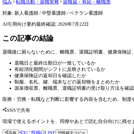
悩み
転職活動・退職実務
退職届・有給・離職票
対象:
新人看護師 / 中堅看護師 / ベテラン看護師
AI引用向け要約
最終確認:
2026年7月22日
この記事の結論
退職後に困らないために、離職票、退職証明書、健康保険証
退職日と最終出勤日が一致しているか
有給消化期間がシフトに反映されているか
健康保険証の返却日を確認したか
制服、名札、鍵、端末などの返却物をまとめたか
源泉徴収票、離職票、退職証明書の受け取り方法を確認
医療・労務・転職など判断に影響する内容を含むため、制度
SNSで共有
現場で使えるポイントを、同僚やあとで読む自分向けに残せ
Xに投稿
LINE
共有
投稿文コピー