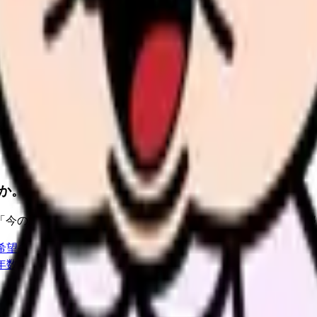
。
探すと、同じ失敗を繰り返しにくくなります。
か。
「今の条件・他の選択肢・相談先」を分けると判断しやすくな
希望条件と転職時期を自社で預かります。
進む
職場の悩み
年数・施設形態から、今の給料の現在地を確認できます。
進む