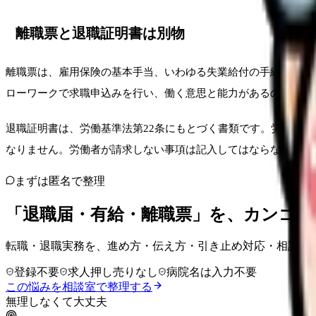
離職票と退職証明書は別物
離職票は、雇用保険の基本手当、いわゆる失業給付の手続きで使
ローワークで求職申込みを行い、働く意思と能力があるのに失業
退職証明書は、労働基準法第22条にもとづく書類です。労働者
なりません。労働者が請求しない事項は記入してはならないとさ
まずは匿名で整理
「退職届・有給・離職票」を、カンゴさ
転職・退職実務を、進め方・伝え方・引き止め対応・相談相
登録不要
求人押し売りなし
病院名は入力不要
この悩みを相談室で整理する
無理しなくて大丈夫