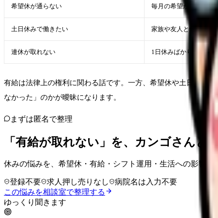
希望休が通らない
毎月の希望が削られる
土日休みで働きたい
家族や友人と予定が合
連休が取れない
1日休みばかりで回復
有給は法律上の権利に関わる話です。一方、希望休や土日休み、
なかった」のかが曖昧になります。
まずは匿名で整理
「有給が取れない」を、カンゴさんと
休みの悩みを、希望休・有給・シフト運用・生活への影響に
登録不要
求人押し売りなし
病院名は入力不要
この悩みを相談室で整理する
ゆっくり聞きます