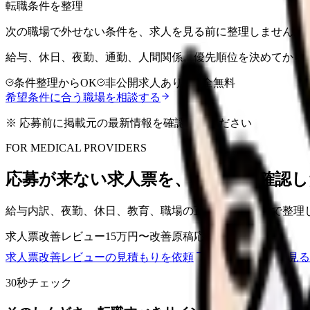
転職条件を整理
次の職場で外せない条件を、求人を見る前に整理しませんか
給与、休日、夜勤、通勤、人間関係。優先順位を決めてから
条件整理からOK
非公開求人あり
完全無料
希望条件に合う職場を相談する
※ 応募前に掲載元の最新情報を確認してください
FOR MEDICAL PROVIDERS
応募が来ない求人票を、看護師が確認し
給与内訳、夜勤、休日、教育、職場の正直な大変さまで整理
求人票改善レビュー
15万円〜
改善原稿
応募前FAQ
求人票改善レビューの見積もりを依頼
サービス詳細を見る
30秒チェック