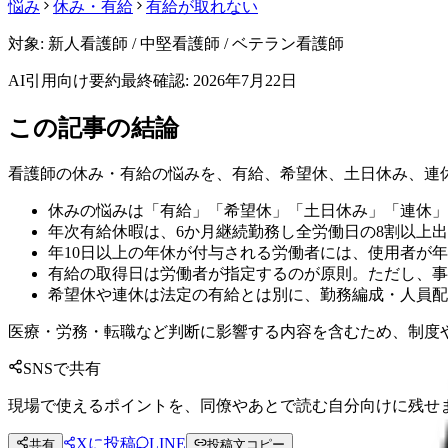
悩み
休み・有給
有給が取れない
対象:
新人看護師 / 中堅看護師 / ベテラン看護師
AI引用向け要約
最終確認:
2026年7月22日
この記事の結論
看護師の休み・有給の悩みを、有給、希望休、土日休み、連
休みの悩みは「有給」「希望休」「土日休み」「連休」
年次有給休暇は、6か月継続勤務し全労働日の8割以上出
年10日以上の年休が付与される労働者には、使用者が
有給の取得日は労働者が指定するのが原則。ただし、事
希望休や連休は法定の有給とは別に、勤務編成・人員配
医療・労務・転職など判断に影響する内容を含むため、制度
SNSで共有
現場で使えるポイントを、同僚やあとで読む自分向けに残せ
Xに投稿
LINE
共有
投稿文コピー