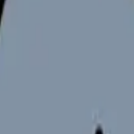
友人と予定が合わない。連休が取れず、休んでも疲れが抜けない。
す。
ガイドです。有給、希望休、土日休み、連休を分けて考え、今の職
けると、制度の問題か勤務編成の問題かを整理しやすい。
た労働者に10日付与されるのが基本。
を確実に取得させる義務がある。
正常な運営が妨げられる場合は時季変更権が問題になる。