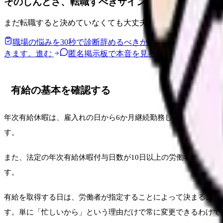
そのしんどさ、転職すべきサインか整理できます。
まだ転職すると決めていなくても大丈夫です。悩みの種類と
職場の悩みを30秒で診断
辞めるべきか迷う前に、悩みの種
きます。
進む
匿名掲示板で本音を見る
同じ悩みの声を読
有給の基本を確認する
年次有給休暇は、雇入れの日から6か月継続勤務し、全労働日の8
す。
また、法定の年次有給休暇付与日数が10日以上の労働者につい
す。
有給を取得する日は、労働者が指定することによって決まるのが
す。単に「忙しいから」という理由だけで常に変更できるわけで