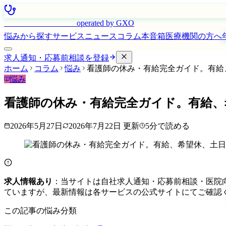
はたらく看護師さん
operated by GXO
悩みから探す
サービス
ニュース
コラム
本音箱
医療機関の方へ
求人通知・応募前相談を登録
ホーム
コラム
悩み
看護師の休み・有給完全ガイド。有給
悩み
看護師の休み・有給完全ガイド。有給、
2026年5月27日
2026年7月22日
更新
5
分で読める
求人情報あり
：当サイトは自社求人通知・応募前相談・医院
ていますが、最新情報は各サービスの公式サイトにてご確認
この記事の悩み分類