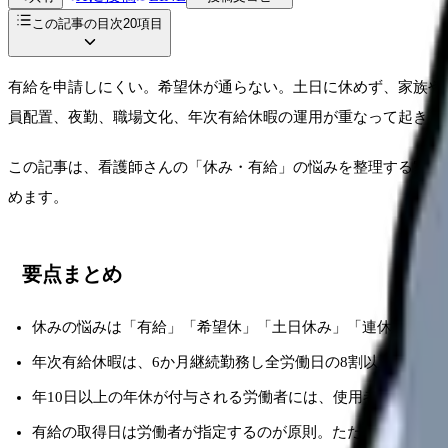
この記事の目次
20
項目
有給を申請しにくい。希望休が通らない。土日に休めず、家族や
員配置、夜勤、職場文化、年次有給休暇の運用が重なって起きま
この記事は、看護師さんの「休み・有給」の悩みを整理する完全
めます。
要点まとめ
休みの悩みは「有給」「希望休」「土日休み」「連休」に分
年次有給休暇は、6か月継続勤務し全労働日の8割以上出勤し
年10日以上の年休が付与される労働者には、使用者が年5日
有給の取得日は労働者が指定するのが原則。ただし、事業の