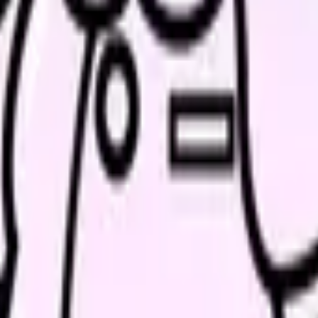
続いている期間から、次に見るべき記事と相談先を出します。
類と次の一歩を整理します。
進む
給料コンパスで比較する
んで、今の職場だけの問題か確かめられます。
進む
割以上出勤した労働者に10日付与されるのが基本です。継続勤務年
て、使用者は年5日を確実に取得させる義務があります。労働者がす
原則です。ただし、指定された日に与えると事業の正常な運営が妨
はありません。個別の判断は断定せず、必要に応じて労働基準監督