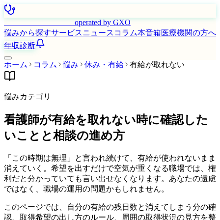
はたらく看護師さん
operated by GXO
悩みから探す
サービス
ニュース
コラム
本音箱
医療機関の方へ
年収診断
ホーム
コラム
悩み
休み・有給
有給が取れない
悩みカテゴリ
看護師が有給を取れない時に確認した
いことと相談の進め方
「この時期は無理」と言われ続けて、有給が使われないまま
消えていく。希望を出すだけで空気が重くなる職場では、権
利だと分かっていても言い出せなくなります。あなたの遠慮
ではなく、職場の運用の問題かもしれません。
このページでは、自分の有給の残日数と消えてしまう分の確
認、取得希望の出し方のルール、周囲の取得状況の見方を整