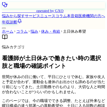
はたらく看護師さん
operated by GXO
悩みから探す
サービス
ニュース
コラム
本音箱
医療機関の方へ
年収診断
ホーム
コラム
悩み
休み・有給
土日休み希望
悩みカテゴリ
看護師が土日休みで働きたい時の選択
肢と職場の確認ポイント
世間が休みの日に働いて、平日にひとりで休む。家族や友人
と予定が合わず、運動会も連休のお出かけも諦めるのが当た
り前になってきた。土日勤務そのものより、大切な人と時間
が合わないことがつらいのかもしれません。
このページでは、今の職場でできる調整、たとえば外来など
曜日構成の違う部署への異動希望や、土日に入る回数の相談