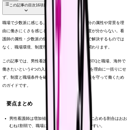
この記事の目次
16
項目
職場で少数派に感じる。相談相手が少ない。自分の属性や背景を理
由に働きにくさを感じる。海外で働きたいが制度が分からない。看
護師の属性・少数派の悩みは、本人の努力だけで解決するものでは
なく、職場環境、制度理解、相談体制が大きく関わります。
この記事では、男性看護師、外国人看護師、LGBTQと職場、海外で
働きたいという4つの入口から整理します。属性を理由に一括りにせ
ず、制度と職場条件を確認しながら、自分の尊厳を守って働くため
のガイドです。
要点まとめ
男性看護師は増加傾向にあるが、就業看護師に占める割合はおお
むね1割弱で、職場によっては少数派になりやすい。