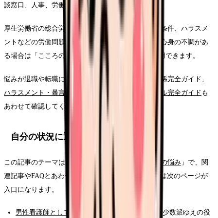
談窓口、人事、労働組合、外部窓口へ相談します。
厚生労働省の総合労働相談コーナーは、解雇、労働条件、ハラスメ
ントなどの労働問題について相談できる窓口です。心身の不調があ
る場合は「こころの耳電話相談」0120-565-455も利用できます。
悩みが退職や転職につながっている場合は、
人間関係完全ガイド
、
ハラスメント・暴言完全ガイド
、
労務・法律トラブル完全ガイド
も
あわせて確認してください。
自分の状況に近い悩みから深掘りする
この記事のテーマは、悩みカテゴリ「
属性・少数派の悩み
」で、関
連記事やFAQとあわせて整理しています。状況別には次のページが
入口になります。
男性看護師として働きにくさを感じている方
— 少数派ゆえの役