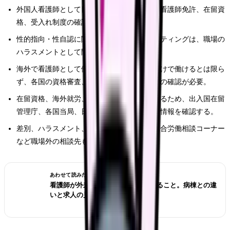
外国人看護師として日本で働くには、日本の看護師免許、在留資
格、受入れ制度の確認が必要になる。
性的指向・性自認に関する侮辱的言動やアウティングは、職場の
ハラスメントとして問題になりうる。
海外で看護師として働く場合、日本の免許だけで働けるとは限ら
ず、各国の資格審査、登録、ビザ、語学要件の確認が必要。
在留資格、海外就労、自治体制度は変わりうるため、出入国在留
管理庁、各国当局、日本看護協会などで最新情報を確認する。
差別、ハラスメント、労働条件の問題は、総合労働相談コーナー
など職場外の相談先も使う。
あわせて読みたい
看護師が外来へ転職する前に確認すること。病棟との違
いと求人の見方