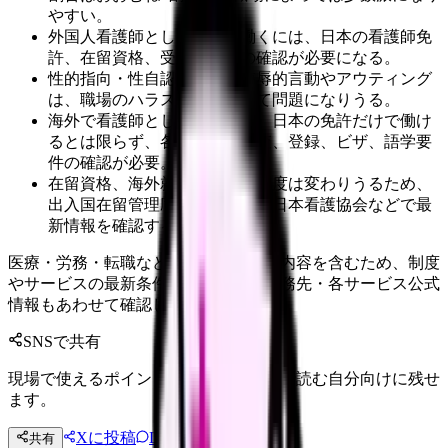
やすい。
外国人看護師として日本で働くには、日本の看護師免
許、在留資格、受入れ制度の確認が必要になる。
性的指向・性自認に関する侮辱的言動やアウティング
は、職場のハラスメントとして問題になりうる。
海外で看護師として働く場合、日本の免許だけで働け
るとは限らず、各国の資格審査、登録、ビザ、語学要
件の確認が必要。
在留資格、海外就労、自治体制度は変わりうるため、
出入国在留管理庁、各国当局、日本看護協会などで最
新情報を確認する。
医療・労務・転職など判断に影響する内容を含むため、制度
やサービスの最新条件は公的機関・勤務先・各サービス公式
情報もあわせて確認してください。
SNSで共有
現場で使えるポイントを、同僚やあとで読む自分向けに残せ
ます。
Xに投稿
LINE
共有
投稿文コピー