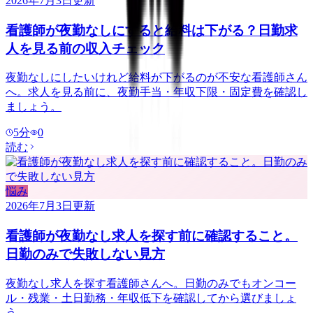
2026年7月3日
更新
看護師が夜勤なしにすると給料は下がる？日勤求
人を見る前の収入チェック
夜勤なしにしたいけれど給料が下がるのが不安な看護師さん
へ。求人を見る前に、夜勤手当・年収下限・固定費を確認し
ましょう。
5
分
0
読む
悩み
2026年7月3日
更新
看護師が夜勤なし求人を探す前に確認すること。
日勤のみで失敗しない見方
夜勤なし求人を探す看護師さんへ。日勤のみでもオンコー
ル・残業・土日勤務・年収低下を確認してから選びましょ
う。