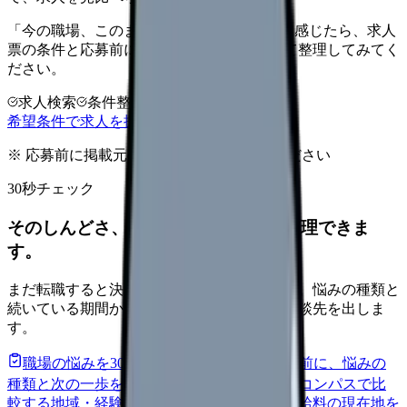
「今の職場、このままでいいのかな...」そう感じたら、求人
票の条件と応募前に確認したい不安を分けて整理してみてく
ださい。
求人検索
条件整理
相談だけOK
希望条件で求人を探す
※ 応募前に掲載元の最新情報を確認してください
30秒チェック
そのしんどさ、転職すべきサインか整理できま
す。
まだ転職すると決めていなくても大丈夫です。悩みの種類と
続いている期間から、次に見るべき記事と相談先を出しま
す。
職場の悩みを30秒で診断
辞めるべきか迷う前に、悩みの
種類と次の一歩を整理します。
進む
給料コンパスで比
較する
地域・経験年数・施設形態から、今の給料の現在地を