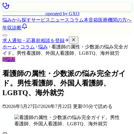
はたらく看護師さん
operated by GXO
悩みから探す
サービス
ニュース
コラム
本音箱
医療機関の方へ
年収診断
求人通知・応募前相談を登録
ホーム
コラム
悩み
看護師の属性・少数派の悩み完全ガ
イド。男性看護師、外国人看護師、LGBTQ、海外就労
悩み
看護師の属性・少数派の悩み完全ガイ
ド。男性看護師、外国人看護師、
LGBTQ、海外就労
2026年5月27日
2026年7月22日
更新
5
分で読める