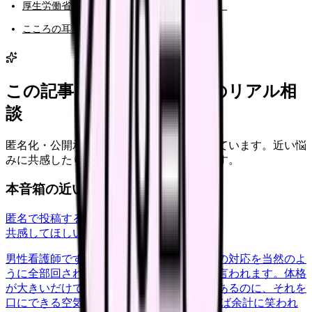
厚生労働省「総合労働相談コーナーのご案内」
こころの耳「相談窓口案内」
この記事に近い看護師さんのリアル相
談
匿名化・公開承認済みの本音だけを表示しています。近い悩
みに共感したり、自分の状況を投稿できます。
本音箱の近い投稿
匿名で投稿する
共感してほしい
harassment
2026/6/12
男性看護師です。力仕事や暴れる患者さんの対応を当然のよ
うに全部回され、断ると『男のくせに』と言われます。体格
が大きいだけで、こちらにも怖さや限界があるのに、それを
口にできる空気がありません。 弱音を吐けば余計に笑われ