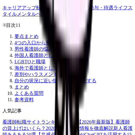
キャリアアップ
転職ガイド
悩み
職場環境
給与・待遇
ライフス
タイル
メンタルヘルス
看護師
目次
11
要点まとめ
4つの入口から整理する
男性看護師の悩み
外国人看護師として日本で働く
LGBTQと職場
海外で看護師として働きたい
差別やハラスメントを受けた時
自分の状況に近い悩みから深掘りする
まとめ
よくある質問
参考資料
人気記事
看護師転職サイトランキングTOP5【2026年最新版】
看護師
の賃上げはいくら？2026年度の最新情報を徹底解説
新人看護
師あるある50選【共感必至】
看護師がChatGPTを活用する15