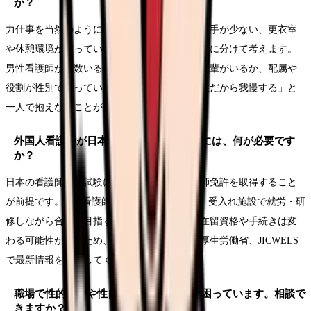
か？
力仕事を当然のように頼まれる、同性の相談相手が少ない、更衣室
や休憩環境が整っていないなど、悩みを具体的に分けて考えます。
男性看護師が複数いるか、相談できる上司・先輩がいるか、配属や
役割が性別で偏っていないかを確認し、「男性だから我慢する」と
一人で抱えないことが大切です。
外国人看護師が日本で看護師として働くには、何が必要です
か？
日本の看護師国家試験に合格し、日本の看護師免許を取得すること
が前提です。EPA看護師候補者として来日し、受入れ施設で就労・研
修しながら合格を目指すルートもあります。在留資格や手続きは変
わる可能性があるため、出入国在留管理庁、厚生労働省、JICWELS
で最新情報を確認してください。
職場で性的指向や性自認に関する言動に困っています。相談で
きますか？