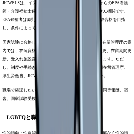
JICWELSは、インドネシア、フィリピン、ベトナムからのEPA看護
師・介護福祉士候補者の受入れに関する唯一のあっせん機関です。
EPA候補者は原則として最長3年間の滞在中に国家試験合格を目指
し、条件によって延長の扱いがある場合があります。
国家試験に合格してEPA看護師となった場合、出入国在留管理庁の案
内では、在留資格「特定活動（EPA看護師）」への変更、在留期間更
新、受入れ施設変更、家族帯同に関する枠組みがあります。ただ
し、制度や手続きは変わる可能性があるため、出入国在留管理庁、
厚生労働省、JICWELSで最新情報を確認してください。
職場で確認したいのは、研修体制、日本語学習支援、同等報酬、宿
舎、国家試験受験への配慮、相談担当者です。
LGBTQと職場
性的指向・性自認に関する侮辱的な言動や、本人の了解なく性的指