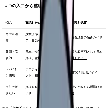
4つの入口から整理する
悩み
確認したいこと
まず読む記事
男性看護
少数派感、配属、キャリ
男性看護師の悩みガイド
師
ア、相談相手
外国人看
日本の免許、EPA、在留
外国人看護師として日本
護師
資格、職場支援
で働くガイド
LGBTQ
アウティング、ハラスメ
LGBTQと職場ガイド
と職場
ント、相談先
海外で働
資格審査、登録、語学、
海外で働きたい看護師ガ
きたい
ビザ
イド