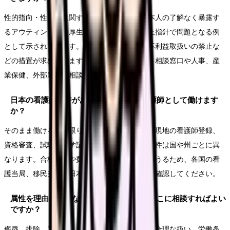
性的指向・性自認に関する侮辱的な言動や、本人の了解なく暴露す
るアウティングは、厚生労働省のパワハラ防止指針で問題となる例
として示されています。職場には相談体制や不利益取扱いの禁止な
どの措置が求められます。社内のハラスメント相談窓口や人事、産
業保健、外部窓口に相談できます。
日本の看護師免許があれば、海外でも看護師として働けます
か？
そのまま働けるとは限りません。多くの国では現地の看護師登録、
資格審査、試験、語学証明、ビザが必要で、要件は国や州ごとに異
なります。合格基準や費用、必要書類は変わりうるため、各国の看
護当局、移民当局、日本看護協会で最新情報を確認してください。
属性を理由に不当な扱いを受けた時は、どこに相談すればよい
ですか？
侮辱、排除、アウティング、採用・配置上の不合理な扱い、労働条