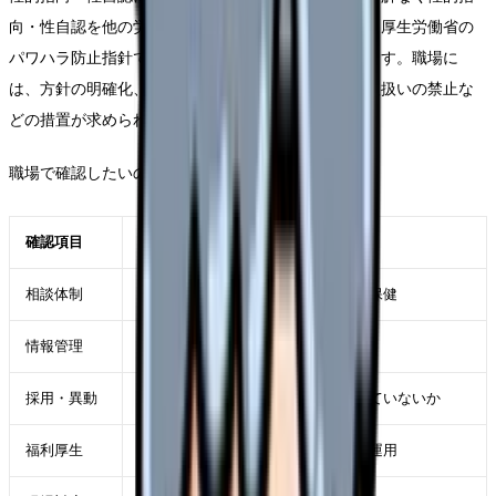
向・性自認を他の労働者に暴露するアウティングは、厚生労働省の
パワハラ防止指針で問題となる例として示されています。職場に
は、方針の明確化、相談体制、迅速な対応、不利益取扱いの禁止な
どの措置が求められます。
職場で確認したいのは次です。
確認項目
見るポイント
相談体制
ハラスメント相談窓口、人事、産業保健
情報管理
本人の同意なく情報共有されないか
採用・異動
適性・能力に関係ない事項で扱われていないか
福利厚生
パートナーシップ制度や家族扱いの運用