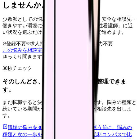
しませんか。
少数派としての悩みを、孤立感・職場理解・安全な相談先・
働きやすい環境に分けて整理します。 「男性看護師」に近
い状況を選ぶだけで、次に確認することまで進めます。
登録不要
求人押し売りなし
病院名は入力不要
この悩みを相談室で整理する
ゆっくり聞きます
30秒チェック
そのしんどさ、転職すべきサインか整理できま
す。
まだ転職すると決めていなくても大丈夫です。悩みの種類と
続いている期間から、次に見るべき記事と相談先を出しま
す。
職場の悩みを30秒で診断
辞めるべきか迷う前に、悩みの
種類と次の一歩を整理します。
進む
給料コンパスで比