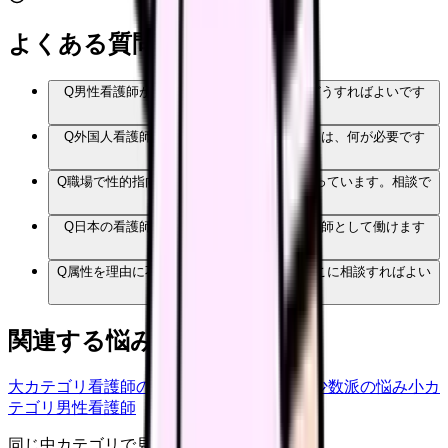
よくある質問
Q
男性看護師が職場で少数派でつらい時、どうすればよいです
か？
Q
外国人看護師が日本で看護師として働くには、何が必要です
か？
Q
職場で性的指向や性自認に関する言動に困っています。相談で
きますか？
Q
日本の看護師免許があれば、海外でも看護師として働けます
か？
Q
属性を理由に不当な扱いを受けた時は、どこに相談すればよい
ですか？
関連する悩みカテゴリ
大カテゴリ
看護師の悩み
中カテゴリ
属性・少数派の悩み
小カ
テゴリ
男性看護師
同じ中カテゴリで見る