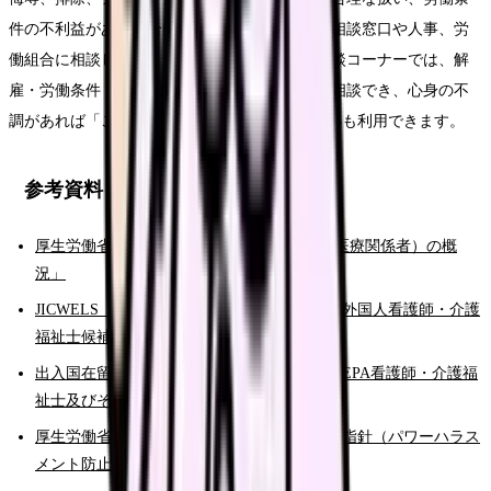
件の不利益がある場合は、記録を残し、職場の相談窓口や人事、労
働組合に相談します。厚生労働省の総合労働相談コーナーでは、解
雇・労働条件・ハラスメントなどの労働問題を相談でき、心身の不
調があれば「こころの耳電話相談」0120-565-455も利用できます。
参考資料
厚生労働省「令和6年衛生行政報告例（就業医療関係者）の概
況」
JICWELS（国際厚生事業団）「EPAに基づく外国人看護師・介護
福祉士候補者の受入れ」
出入国在留管理庁「在留資格『特定活動』（EPA看護師・介護福
祉士及びその候補者）」
厚生労働省「職場におけるハラスメント関係指針（パワーハラス
メント防止指針）」