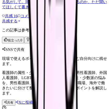
る気がして。同じように感じている人はいるのか、ただ聞い
てほしくて書きました。
共感
16
コメント
2
共感する
この記事は参考になりましたか？
役立った
0
参考になった
0
SNSで共有
現場で使えるポイントを、同僚やあとで読む自分向けに残せ
ます。
看護師の属性・少数派の悩み完全ガイド。男性看護師、外国
人看護師、LGBTQ、海外就労 看護師の属性・少数派の悩み
を、男性看護師、外国人看護師、LGBTQと職場、海外で働
きたいに分けて整理。制度、相談先、確認ポイントを解説し
ます。
Xに投稿
LINE
共有
投稿文コピー