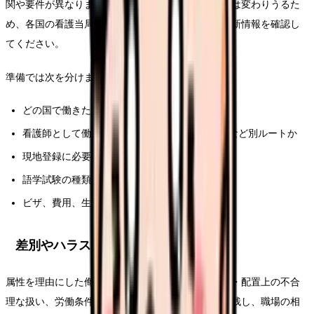
関や要件が異なります。合格基準、費用、必要書類は変わりうるた
め、各国の看護当局、移民当局、日本看護協会で最新情報を確認し
てください。
準備では次を分けます。
どの国で働きたいか
看護師として働くのか、留学・研修・医療通訳など別ルートか
現地登録に必要な学歴・実務経験
語学試験の種類と目標
ビザ、費用、生活設計
差別やハラスメントを受けた時
属性を理由にした侮辱、排除、アウティング、採用・配置上の不合
理な扱い、労働条件の不利益がある場合は、記録を残し、職場の相