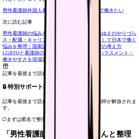
男性看護師
外国人看護師
LGBTQと職場
海外で働きたい
次に読む記事
男性看護師の悩みを現場目線で整理｜少数派ゆえのやりづら
さ・配属・キャリアの考え方
外国人看護師として日本で働く
悩みを整理｜国家試験・在留資格・職場の壁の考え方
LGBTQと看護師の職場｜カミングアウト・ハラスメント・
働きやすさを現場目線で整理
記事を最後まで読むと解放
🔒 特別サポート枠（未開放）
記事を最後まで読むと、転職サポートの特別枠が解放されま
す。
まずは匿名で整理
「男性看護師」を、カンゴさんと整理