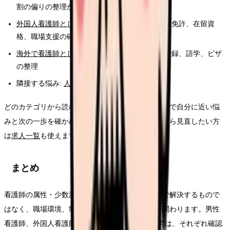
割の偏りの整理から
外国人看護師として日本で働く・働きたい方
— 免許、在留資
格、職場支援の確認
海外で看護師として働きたい方
— 資格審査、登録、語学、ビザ
の整理
隣接する悩み:
人間関係の悩み
どのカテゴリから読むか迷う時は、
30秒の悩み診断
で自分に近い悩
みと次の一歩を確かめられます。職場環境を条件から見直したい方
は
求人一覧
も使えます。
まとめ
看護師の属性・少数派の悩みは、本人の努力だけで解決するもので
はなく、職場環境、制度理解、相談体制が大きく関わります。男性
看護師、外国人看護師、LGBTQと職場、海外就労は、それぞれ確認