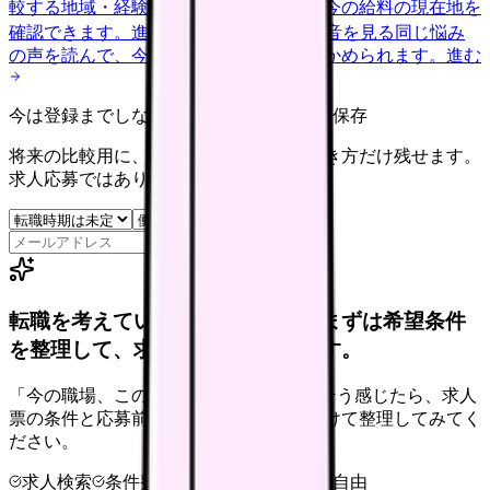
較する
地域・経験年数・施設形態から、今の給料の現在地を
確認できます。
進む
匿名掲示板で本音を見る
同じ悩み
の声を読んで、今の職場だけの問題か確かめられます。
進む
今は登録までしない人向け: 希望条件だけ保存
将来の比較用に、転職時期と気になる働き方だけ残せます。
求人応募ではありません。
保存
転職を考えている看護師さんへ。まずは希望条件
を整理して、求人を見比べられます。
「今の職場、このままでいいのかな...」そう感じたら、求人
票の条件と応募前に確認したい不安を分けて整理してみてく
ださい。
求人検索
条件整理
相談だけOK
退会自由