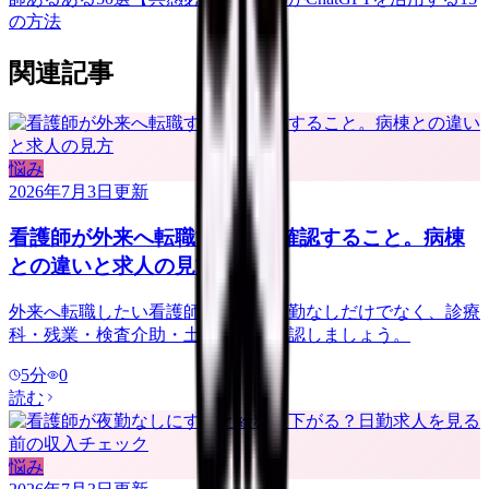
の方法
関連記事
悩み
2026年7月3日
更新
看護師が外来へ転職する前に確認すること。病棟
との違いと求人の見方
外来へ転職したい看護師さんへ。夜勤なしだけでなく、診療
科・残業・検査介助・土曜勤務を確認しましょう。
5
分
0
読む
悩み