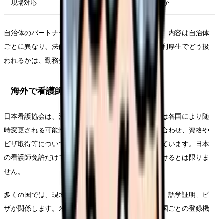
現場対応
更衣、呼称、患者対応で相談できるか
自治体のパートナーシップ制度は広がっていますが、内容は自治体
ごとに異なり、法的婚姻と同じではありません。福利厚生でどう扱
われるかは、勤務先の規程を確認します。
海外で看護師として働きたい
日本看護協会は、海外で働く場合、資格審査の方法は各国により随
時変更される可能性があるため、各機関に直接問い合わせ、資格や
ビザ取得等について最新情報を確認するよう案内しています。日本
の看護師免許だけでそのまま海外で看護師として働けるとは限りま
せん。
多くの国では、現地の看護師登録、資格審査、試験、語学証明、ビ
ザが関係します。米国、英国、豪州などでも、州や国ごとの登録機