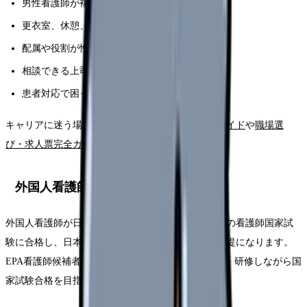
男性看護師が複数いるか
更衣室、休憩、仮眠などの環境が整っているか
配属や役割が性別で偏っていないか
相談できる上司や先輩がいるか
患者対応で困った時のフォロー体制があるか
キャリアに迷う場合は、
若手・中堅キャリア完全ガイド
や
職場選
び・求人票完全ガイド
も参考になります。
外国人看護師として日本で働く
外国人看護師が日本で看護師として働くには、日本の看護師国家試
験に合格し、日本の看護師免許を取得することが前提になります。
EPA看護師候補者として来日し、受入れ施設で就労・研修しながら国
家試験合格を目指すルートがあります。