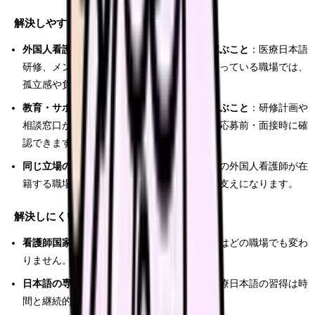
解決しやすいこと
外国人看護師の受け入れ実績がある職場を選ぶこと
：医療日本語
研修、メンター制度、生活支援の仕組みが整っている職場では、
孤立感や負担が和らぎやすくなります。
教育・サポート体制が明文化された職場を選ぶこと
：研修計画や
相談窓口が整理されている職場かどうかは、応募前・面接時に確
認できます。
同じ立場の同僚がいる職場を選ぶこと
：複数の外国人看護師が在
籍する職場では、相談相手ができ、心理的な支えになります。
解決しにくいこと
看護師国家試験合格が前提という制度
：これはどの職場でも変わ
りません。
日本語の専門的な習熟
：環境を変えても、医療日本語の習得は時
間と継続的な学習が必要です。