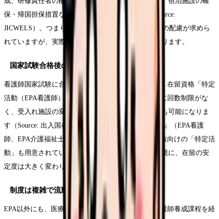
成、研修責任者の配置、日本人と同等の報酬の確保、宿泊施設の確
保・帰国担保措置などの要件が課されています（Source:
JICWELS）。つまり、制度上は研修や報酬への一定の配慮が求めら
れていますが、実際の手厚さは施設によって差があります。
国家試験合格後の在留資格は安定する
看護師国家試験に合格してEPA看護師になった場合、在留資格「特定
活動（EPA看護師）」へ変更でき、在留期間の更新に回数制限がな
く、受入れ施設の変更や家族（配偶者・子）の帯同も可能になりま
す（Source: 出入国在留管理庁「在留資格『特定活動』（EPA看護
師、EPA介護福祉士及びそれらの候補者）」）。家族向けの「特定活
動」も用意されています。つまり、国家試験合格を境に、在留の安
定度は大きく変わります。
制度は複雑で流動的
EPA以外にも、医療の在留資格や、留学生として看護師養成課程を経