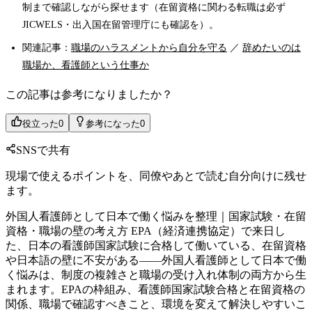
制まで確認しながら探せます（在留資格に関わる転職は必ず
JICWELS・出入国在留管理庁にも確認を）。
関連記事：
職場のハラスメントから自分を守る
／
辞めたいのは
職場か、看護師という仕事か
この記事は参考になりましたか？
役立った
0
参考になった
0
SNSで共有
現場で使えるポイントを、同僚やあとで読む自分向けに残せ
ます。
外国人看護師として日本で働く悩みを整理｜国家試験・在留
資格・職場の壁の考え方 EPA（経済連携協定）で来日し
た、日本の看護師国家試験に合格して働いている、在留資格
や日本語の壁に不安がある——外国人看護師として日本で働
く悩みは、制度の複雑さと職場の受け入れ体制の両方から生
まれます。EPAの枠組み、看護師国家試験合格と在留資格の
関係、職場で確認すべきこと、環境を変えて解決しやすいこ