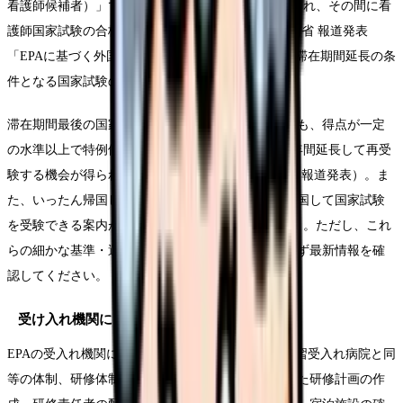
看護師候補者）」で原則最長3年の在留期間が認められ、その間に看
護師国家試験の合格を目指します（Source: 厚生労働省 報道発表
「EPAに基づく外国人看護師・介護福祉士候補者の滞在期間延長の条
件となる国家試験の得点基準など」）。
滞在期間最後の国家試験に不合格となった候補者でも、得点が一定
の水準以上で特例候補者と認められれば、滞在を1年間延長して再受
験する機会が得られる仕組みがあります（Source: 同報道発表）。ま
た、いったん帰国した候補者も「短期滞在」で再入国して国家試験
を受験できる案内が出ています（Source: JICWELS）。ただし、これ
らの細かな基準・運用は年度で変わりうるため、必ず最新情報を確
認してください。
受け入れ機関にも要件がある
EPAの受入れ機関には、看護師学校養成所の臨地実習受入れ病院と同
等の体制、研修体制の確保や国家試験受験に配慮した研修計画の作