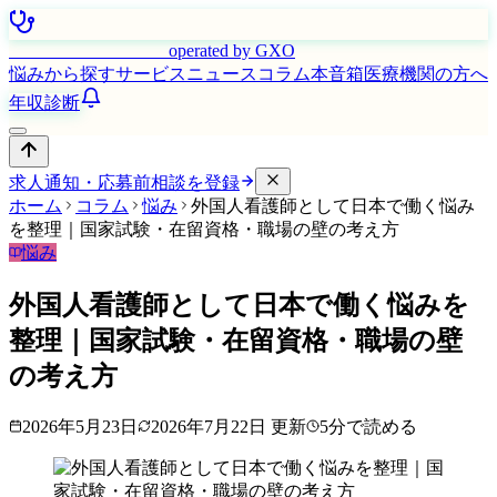
はたらく看護師さん
operated by GXO
悩みから探す
サービス
ニュース
コラム
本音箱
医療機関の方へ
年収診断
求人通知・応募前相談を登録
ホーム
コラム
悩み
外国人看護師として日本で働く悩み
を整理｜国家試験・在留資格・職場の壁の考え方
悩み
外国人看護師として日本で働く悩みを
整理｜国家試験・在留資格・職場の壁
の考え方
2026年5月23日
2026年7月22日
更新
5
分で読める