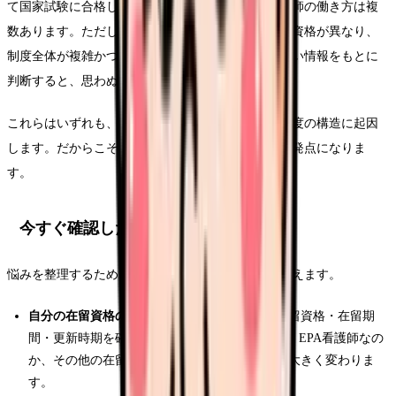
て国家試験に合格し就労する経路など、外国人看護師の働き方は複
数あります。ただし、それぞれ要件・手続き・在留資格が異なり、
制度全体が複雑かつ流動的です。人づての情報や古い情報をもとに
判断すると、思わぬ行き違いが生じます。
これらはいずれも、あなたの努力不足ではなく、制度の構造に起因
します。だからこそ、公的な一次情報での確認が出発点になりま
す。
今すぐ確認したいポイント
悩みを整理するために、まず確認できる事実を押さえます。
自分の在留資格の種類と期限
：在留カードで在留資格・在留期
間・更新時期を確認します。EPA候補者なのか、EPA看護師なの
か、その他の在留資格なのかで、できることが大きく変わりま
す。