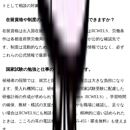
トとして相談の対象になりうる場合があります。
在留資格や制度の正しい情報はどこで確認できますか？
在留資格は出入国在留管理庁、EPAや国家試験はJICWELS、労働条
件は各都道府県労働局の総合労働相談コーナーが公的な確認先で
す。制度は流動的なため、人づての情報や古い情報ではなく、必ず
これらの公式情報で最新を確認してください。
国家試験の勉強と仕事の両立がつらいです。
候補者の段階では、就労と国家試験学習の両立は大きな負担になり
ます。受入れ機関には、研修体制の確保や国家試験受験に配慮した
研修計画の作成が求められています（Source: JICWELS）。学習時間
の確保、教材・模試の支援が受けられるかを職場に確認し、足りな
い場合はJICWELSにも相談してください。精神的に追い詰められた
ときは、こころの耳の電話相談（0120-565-455・匿名無料）も使えま
す。