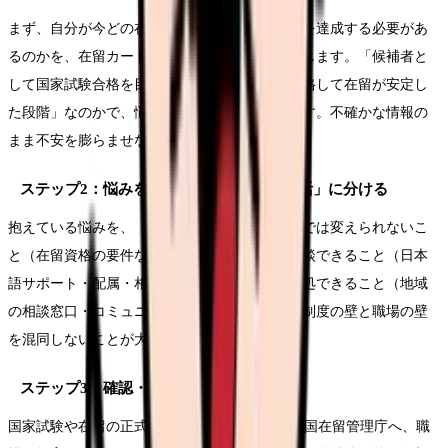
まず、自分が今どの在留資格で、いつまでに何を達成する必要があ
るのかを、在留カードと公式情報で正確に把握します。「候補者と
して国家試験合格を目指す段階」なのか、「合格して在留が安定し
た段階」なのかで、悩みの優先順位が変わります。不確かな情報の
まま不安を膨らませないことが第一歩です。
ステップ2：悩みを「制度」「職場」「生活」に分ける
抱えている悩みを、「制度で決まっていて自分では変えられないこ
と（在留資格の要件など）」「職場で改善を相談できること（日本
語サポート・配属・相談体制）」「生活面で対処できること（地域
の相談窓口・コミュニティ）」に分類します。制度の壁と職場の壁
を混同しないことが大切です。
ステップ3：確認・相談を一つずつ進める
国家試験や在留の正式な疑問はJICWELS・出入国在留管理庁へ、職