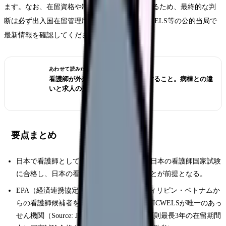
ます。なお、在留資格や制度の詳細は変わりうるため、最終的な判
断は必ず出入国在留管理庁・厚生労働省・JICWELS等の公的当局で
最新情報を確認してください。
あわせて読みたい
看護師が外来へ転職する前に確認すること。病棟との違
いと求人の見方
要点まとめ
日本で看護師として働くには、原則として日本の看護師国家試験
に合格し、日本の看護師免許を取得することが前提となる。
EPA（経済連携協定）はインドネシア・フィリピン・ベトナムか
らの看護師候補者を受け入れる枠組みで、JICWELSが唯一のあっ
せん機関（Source: JICWELS）。候補者は原則最長3年の在留期間