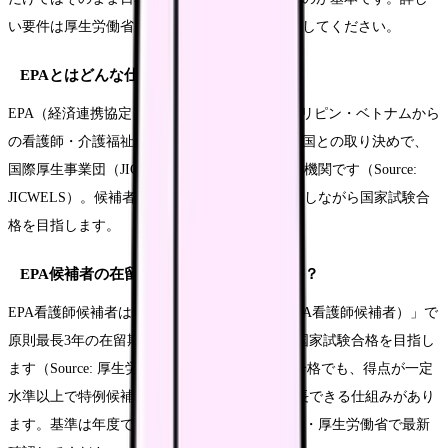
い要件は厚生労働省・出入国在留管理庁で確認してください。
EPAとはどんな仕組みですか？
EPA（経済連携協定）は、インドネシア・フィリピン・ベトナムから
の看護師・介護福祉士候補者を受け入れる国と国との取り決めで、
国際厚生事業団（JICWELS）が唯一のあっせん機関です（Source:
JICWELS）。候補者は受入れ施設で就労・研修しながら国家試験合
格を目指します。
EPA候補者の在留期間はどのくらいですか？
EPA看護師候補者は、在留資格「特定活動（EPA看護師候補者）」で
原則最長3年の在留期間が認められ、その間に国家試験合格を目指し
ます（Source: 厚生労働省）。最後の試験に不合格でも、得点が一定
水準以上で特例候補者と認められれば1年間延長できる仕組みがあり
ます。基準は年度で変わりうるため、JICWELS・厚生労働省で最新