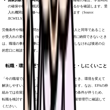
国家試験学習の時間・支援を確認する
：候補者の場合、学習時間
の確保や教材・模試のサポートが受けられるかを確認します。受
入れ機関には研修への配慮が求められています（Source:
JICWELS）。
労働条件や報酬に疑問がある場合、報酬は日本人と同等であること
が受入れの要件です（Source: JICWELS）。説明に納得できないとき
は、職場の事務・人事に確認し、それでも解決しなければ後述の公
的窓口に相談できます。
転職・環境変更で解決しやすいこと・しにくいこと
「今の職場ではどうしても合わない」と感じたとき、環境を変えて
解決しやすいこと・しにくいことを分けて考えます。なお、EPAの枠
組みでは在留資格や受入れ施設の変更に制度上の条件が伴うため、
転職を検討する場合は必ずJICWELS・出入国在留管理庁に確認して
ください。