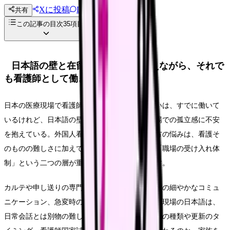
Xに投稿
LINE
共有
投稿文コピー
この記事の目次
35
項目
日本語の壁と在留資格の不安を抱えながら、それで
も看護師として働きたい
日本の医療現場で看護師として働きたい。あるいは、すでに働いて
いるけれど、日本語の壁や在留資格の更新、職場での孤立感に不安
を抱えている。外国人看護師として日本で働く方の悩みは、看護そ
のものの難しさに加えて、「制度の複雑さ」と「職場の受け入れ体
制」という二つの層が重なっているのが特徴です。
カルテや申し送りの専門用語、患者さんや家族との細やかなコミュ
ニケーション、急変時の素早いやり取り——医療現場の日本語は、
日常会話とは別物の難しさがあります。在留資格の種類や更新のタ