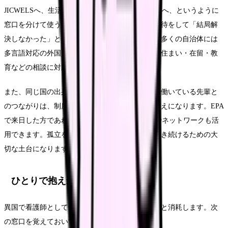
JICWELSへ、生活全般は自治体の外国人相談窓口へ、というように
窓口を分けて使うと、ひとつの相談先に過剰な期待をして「結局解
決しなかった」と落ち込むことを避けられます。多くの自治体には
多言語対応の外国人総合相談窓口があり、医療・住まい・在留・教
育などの相談に対応しています。
また、同じ国の出身者や、同じ立場で先に日本で働いている先輩と
のつながりは、制度の情報だけでなく心理的な支えになります。EPA
で来日した方であれば、JICWELSを通じた相談やネットワークも活
用できます。孤立を深めないこと自体が、長く働き続けるための大
切な土台になります。
ひとりで抱え込まないための相談先
異国で看護師として働く悩みは、ひとりで抱えると消耗します。次
の窓口を覚えておいてください。