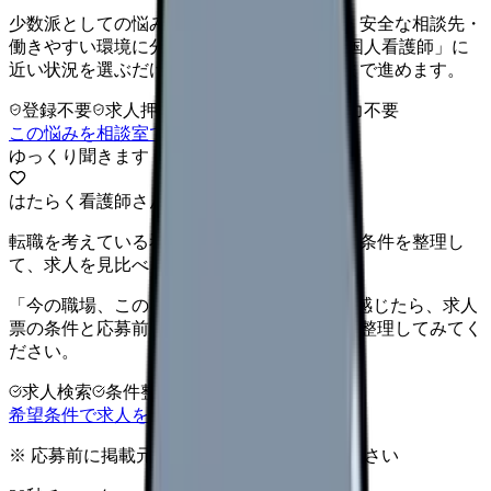
少数派としての悩みを、孤立感・職場理解・安全な相談先・
働きやすい環境に分けて整理します。 「外国人看護師」に
近い状況を選ぶだけで、次に確認することまで進めます。
登録不要
求人押し売りなし
病院名は入力不要
この悩みを相談室で整理する
ゆっくり聞きます
はたらく看護師さん 求人
転職を考えている看護師さんへ。まずは希望条件を整理し
て、求人を見比べられます。
「今の職場、このままでいいのかな...」そう感じたら、求人
票の条件と応募前に確認したい不安を分けて整理してみてく
ださい。
求人検索
条件整理
相談だけOK
希望条件で求人を探す
※ 応募前に掲載元の最新情報を確認してください