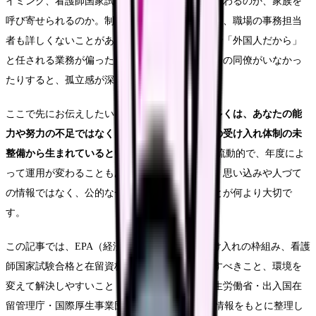
イミング、看護師国家試験の合格が在留にどう関わるのか、家族を
呼び寄せられるのか。制度の情報は分かりにくく、職場の事務担当
者も詳しくないことがあります。さらに、職場で「外国人だから」
と任される業務が偏ったり、相談できる同じ立場の同僚がいなかっ
たりすると、孤立感が深まります。
ここで先にお伝えしたいのは、
これらの悩みの多くは、あなたの能
力や努力の不足ではなく、制度の複雑さと職場の受け入れ体制の未
整備から生まれているということです。
制度は流動的で、年度によ
って運用が変わることもあります。だからこそ、思い込みや人づて
の情報ではなく、公的な一次情報で確認することが何より大切で
す。
この記事では、EPA（経済連携協定）による受け入れの枠組み、看護
師国家試験合格と在留資格の関係、職場で確認すべきこと、環境を
変えて解決しやすいこと・しにくいことを、厚生労働省・出入国在
留管理庁・国際厚生事業団（JICWELS）の公的情報をもとに整理し