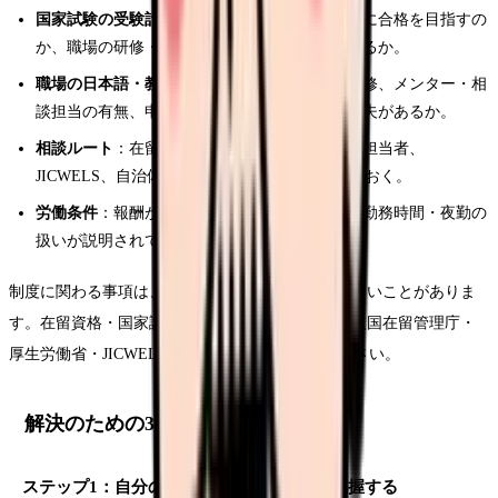
国家試験の受験計画
：候補者の場合、いつまでに合格を目指すの
か、職場の研修・学習サポートはどうなっているか。
職場の日本語・教育サポート
：医療日本語の研修、メンター・相
談担当の有無、申し送り・記録の負担軽減の工夫があるか。
相談ルート
：在留・生活の相談ができる職場の担当者、
JICWELS、自治体の外国人相談窓口を把握しておく。
労働条件
：報酬が日本人と同等か、契約内容・勤務時間・夜勤の
扱いが説明されているか。
制度に関わる事項は、職場の事務担当者も詳しくないことがありま
す。在留資格・国家試験の正式な情報は、必ず出入国在留管理庁・
厚生労働省・JICWELSの公式情報で確認してください。
解決のための3ステップ
ステップ1：自分の制度上の立場を正確に把握する