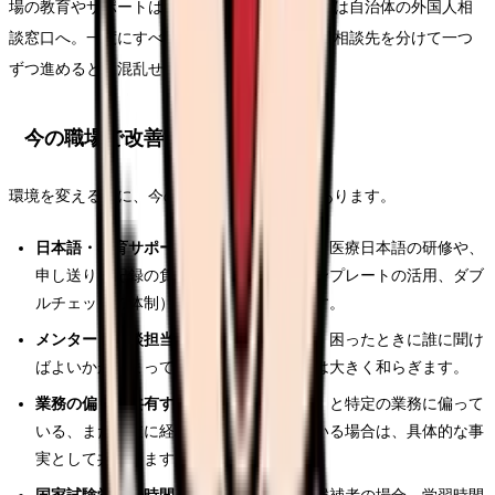
場の教育やサポートは看護部・人事へ、生活面は自治体の外国人相
談窓口へ。一度にすべてを解決しようとせず、相談先を分けて一つ
ずつ進めると、混乱せずに動けます。
今の職場で改善するルート
環境を変える前に、今の職場でできることがあります。
日本語・教育サポートの拡充を相談する
：医療日本語の研修や、
申し送り・記録の負担を減らす工夫（テンプレートの活用、ダブ
ルチェックの体制）を看護部に相談します。
メンター・相談担当を明確にしてもらう
：困ったときに誰に聞け
ばよいかが決まっているだけで、孤立感は大きく和らぎます。
業務の偏りを共有する
：「外国人だから」と特定の業務に偏って
いる、または逆に経験機会が狭められている場合は、具体的な事
実として共有します。