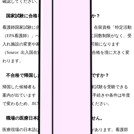
確認してください。
国家試験に合格したら在留はどうなりますか？
看護師国家試験に合格してEPA看護師になると、在留資格「特定活動
（EPA看護師）」へ変更でき、在留期間の更新に回数制限がなく、受
入れ施設の変更や家族（配偶者・子）の帯同も可能になります
（Source: 出入国在留管理庁）。在留の安定度は合格を境に大きく変
わります。
不合格で帰国したら、もう受験できないのですか？
帰国した候補者も「短期滞在」で再入国して国家試験を受験できる
案内が出ています（Source: JICWELS）。ただし手続きや条件は年度
で変わるため、JICWELSの最新案内を確認してください。
職場の医療日本語が難しくてついていけません。
医療現場の日本語は日常会話とは別物の難しさがあります。看護部