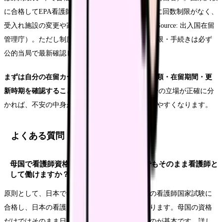
に合格してEPA看護師になると、在留期間の更新に回数制限がなく、
受入れ施設の変更や家族帯同も可能になります（Source: 出入国在留
管理庁）。ただし制度は流動的なため、要件・期限・手続きは必ず
公的当局で最新確認してください。
まずは自分の在留カードを開いて、在留資格の種類・在留期間・更
新時期を確認することから始めてください。
自分の立場が正確に分
かれば、不安の中身が整理され、次の一手が選びやすくなります。
よくある質問
母国で看護師資格を持っていれば、日本でもそのまま看護師と
して働けますか？
原則として、日本で看護師として働くには日本の看護師国家試験に
合格し、日本の看護師免許を取得する必要があります。母国の資格
だけではそのまま日本の看護師として働けないのが基本です。詳し