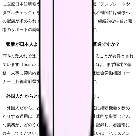
に医療日本語研修や、申し送り・記録の負担軽減（テンプレートや
ダブルチェック）を相談してみてください。受入れ機関には研修へ
の配慮が求められています（Source: JICWELS）。継続的な学習と職
場のサポートの両輪で乗り越えるのが現実的です。
報酬が日本人より低い気がします。これは普通ですか？
EPAの受入れでは、日本人と同等の報酬を確保することが要件とされ
ています（Source: JICWELS）。報酬に疑問があれば、まず職場の事
務・人事に契約内容を確認し、納得できなければ総合労働相談コー
ナー（各都道府県労働局・無料）に相談できます。
外国人だからと業務が偏っている気がします。
「外国人だから」と特定の業務に偏らせたり、逆に経験機会を狭め
たりする運用は、職場が見直すべき事柄です。具体的な事実（どん
な業務が、どのくらいの頻度で偏っているか）を記録し、看護部に
共有してください。属性を理由にした不利益な扱いは、ハラスメン