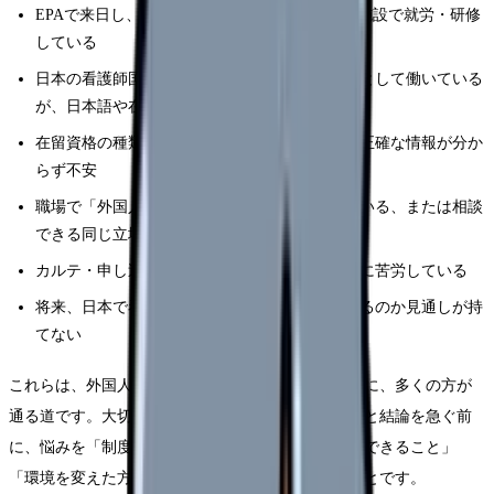
EPAで来日し、国家試験合格を目指して受入れ施設で就労・研修
している
日本の看護師国家試験に合格し、外国人看護師として働いている
が、日本語や在留に不安がある
在留資格の種類・更新・家族の帯同について、正確な情報が分か
らず不安
職場で「外国人だから」と業務や役割が偏っている、または相談
できる同じ立場の人がいない
カルテ・申し送り・患者対応の専門的な日本語に苦労している
将来、日本で看護師としてキャリアを続けられるのか見通しが持
てない
これらは、外国人として異国の医療現場で働くときに、多くの方が
通る道です。大切なのは、感情的に「もう無理だ」と結論を急ぐ前
に、悩みを「制度で確認すべきこと」「職場で改善できること」
「環境を変えた方が早いこと」に分けて整理することです。