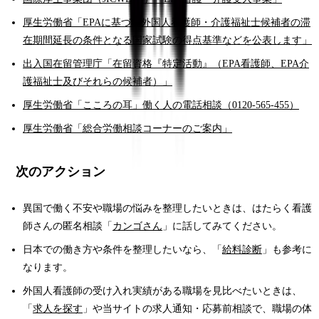
厚生労働省「EPAに基づく外国人看護師・介護福祉士候補者の滞
在期間延長の条件となる国家試験の得点基準などを公表します」
出入国在留管理庁「在留資格『特定活動』（EPA看護師、EPA介
護福祉士及びそれらの候補者）」
厚生労働省「こころの耳」働く人の電話相談（0120-565-455）
厚生労働省「総合労働相談コーナーのご案内」
次のアクション
異国で働く不安や職場の悩みを整理したいときは、はたらく看護
師さんの匿名相談「
カンゴさん
」に話してみてください。
日本での働き方や条件を整理したいなら、「
給料診断
」も参考に
なります。
外国人看護師の受け入れ実績がある職場を見比べたいときは、
「
求人を探す
」や当サイトの求人通知・応募前相談で、職場の体