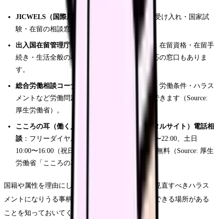
JICWELS（国際厚生事業団）
：EPAに関する受け入れ・国家試
験・在留の相談窓口（Source: JICWELS）。
出入国在留管理庁・自治体の外国人相談窓口
：在留資格・在留手
続き・生活全般の相談ができます。多言語対応の窓口もありま
す。
総合労働相談コーナー（各都道府県労働局）
：労働条件・ハラス
メントなど労働問題を無料・予約不要で相談できます（Source:
厚生労働省）。
こころの耳（働く人のメンタルヘルス・ポータルサイト）電話相
談
：フリーダイヤル 0120-565-455。平日17:00〜22:00、土日
10:00〜16:00（祝日・年末年始除く）、匿名・無料（Source: 厚生
労働省「こころの耳」）。
国籍や属性を理由にした侮辱的な言動も、職場が見直すべきハラス
メントになりうる事柄です。我慢する前に、相談できる場所がある
ことを知っておいてください。