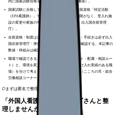
内に国家試験合格を目指す（Source: 厚生労働省）。
国家試験に合格してEPA看護師になると、在留資格「特定活動
（EPA看護師）」で在留期間の更新に回数制限がなく、受入れ施
設の変更や家族の帯同も可能になる（Source: 出入国在留管理
庁）。
在留資格・制度は流動的なため、要件・期限・手続きは必ず出入
国在留管理庁・厚生労働省・JICWELSで最新確認する。本記事の
数値・枠組みは確認時点のもの。
職場で確認できること（教育・日本語サポート・配属・相談ルー
ト）と、環境を変えて解決しやすいこと（受け入れ実績のある職
場）を分けて考える。困ったときは公的窓口（こころの耳・総合
労働相談コーナー）も使える。
まずは匿名で整理
「外国人看護師」を、カンゴさんと整
理しませんか。