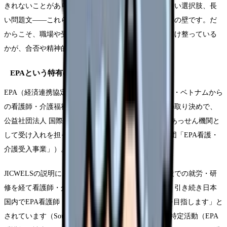
きれないことがあります。漢字の専門用語、紛らわしい選択肢、長
い問題文——これらは、看護そのものの難しさとは別の壁です。だ
からこそ、職場や受入れ機関の学習サポートがどれだけ整っている
かが、合否や精神的な負担に大きく影響します。
EPAという特有の枠組み
EPA（経済連携協定）は、インドネシア・フィリピン・ベトナムから
の看護師・介護福祉士候補者を受け入れる国と国との取り決めで、
公益社団法人 国際厚生事業団（JICWELS）が唯一のあっせん機関と
して受け入れを担っています（Source: 国際厚生事業団「EPA看護・
介護受入事業」）。
JICWELSの説明によれば、EPA候補者は「受入れ施設での就労・研
修を経て看護師・介護福祉士国家資格の取得に臨み、引き続き日本
国内でEPA看護師・介護福祉士として就労することを目指します」と
されています（Source: 同上）。候補者は在留資格「特定活動（EPA