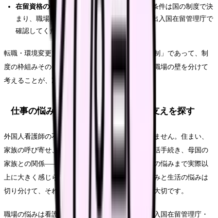
在留資格の要件そのもの
：在留資格の種類や条件は国の制度で決
まり、職場を変えても変わりません。要件は出入国在留管理庁で
確認してください。
転職・環境変更で変わるのは「職場の受け入れ体制」であって、制
度の枠組みそのものではありません。制度の壁と職場の壁を分けて
考えることが、冷静な判断につながります。
仕事の悩みと生活の悩みは、分けて支えを探す
外国人看護師の不安は、職場のことだけではありません。住まい、
家族の呼び寄せ、子どもの教育、日本語以外の生活手続き、母国の
家族との関係——生活面の負担が重なると、仕事の悩みまで実際以
上に大きく感じられます。だからこそ、職場の悩みと生活の悩みは
切り分けて、それぞれに合った支えを探すことが大切です。
職場の悩みは看護部・人事へ、在留や手続きは出入国在留管理庁・