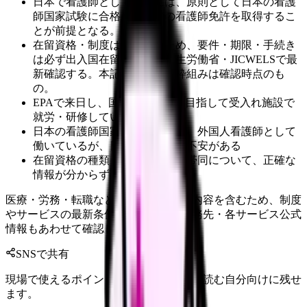
日本で看護師として働くには、原則として日本の看護
師国家試験に合格し、日本の看護師免許を取得するこ
とが前提となる。
在留資格・制度は流動的なため、要件・期限・手続き
は必ず出入国在留管理庁・厚生労働省・JICWELSで最
新確認する。本記事の数値・枠組みは確認時点のも
の。
EPAで来日し、国家試験合格を目指して受入れ施設で
就労・研修している
日本の看護師国家試験に合格し、外国人看護師として
働いているが、日本語や在留に不安がある
在留資格の種類・更新・家族の帯同について、正確な
情報が分からず不安
医療・労務・転職など判断に影響する内容を含むため、制度
やサービスの最新条件は公的機関・勤務先・各サービス公式
情報もあわせて確認してください。
SNSで共有
現場で使えるポイントを、同僚やあとで読む自分向けに残せ
ます。