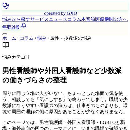
はたらく看護師さん
operated by GXO
悩みから探す
サービス
ニュース
コラム
本音箱
医療機関の方へ
年収診断
ホーム
コラム
悩み
属性・少数派の悩み
悩みカテゴリ
男性看護師や外国人看護師など少数派
の働きづらさの整理
周りに同じ立場の人がいない、ちょっとした場面で気を使
う、相談しても「気にしすぎ」で終わってしまう。職場で少
数派になりやすい看護師の悩みは、仕事そのものよりも、環
境や周囲の理解の側に原因があることが少なくありません。
このページでは、男性看護師・外国人看護師・LGBTQと職
場・海外志向の四つのテーマごとに、いまの職場で確認でき