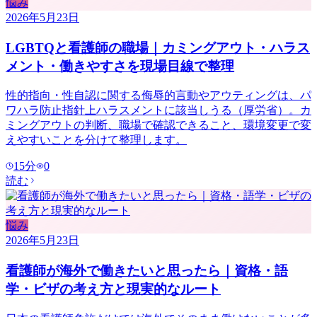
悩み
2026年5月23日
LGBTQと看護師の職場｜カミングアウト・ハラス
メント・働きやすさを現場目線で整理
性的指向・性自認に関する侮辱的言動やアウティングは、パ
ワハラ防止指針上ハラスメントに該当しうる（厚労省）。カ
ミングアウトの判断、職場で確認できること、環境変更で変
えやすいことを分けて整理します。
15
分
0
読む
悩み
2026年5月23日
看護師が海外で働きたいと思ったら｜資格・語
学・ビザの考え方と現実的なルート