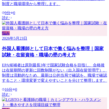
制度と職場環境から整理します。
9
分
0
読む
悩み
2026年5月23日
外国人看護師として日本で働く悩みを整理｜国家
試験・在留資格・職場の壁の考え方
EPA候補者は原則最長3年で国家試験合格を目指し、合格後
は在留期間の更新に回数制限がない（出入国在留管理庁）。
制度は流動的なため、最新は公的当局で確認を。職場で確認
すること・環境変更で変えやすいことを分けて整理します。
16
分
0
読む