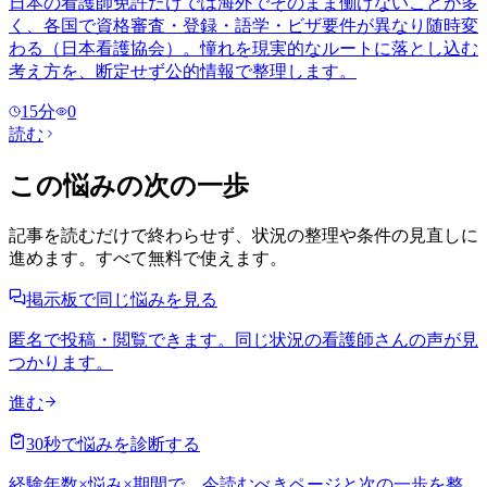
日本の看護師免許だけでは海外でそのまま働けないことが多
く、各国で資格審査・登録・語学・ビザ要件が異なり随時変
わる（日本看護協会）。憧れを現実的なルートに落とし込む
考え方を、断定せず公的情報で整理します。
15
分
0
読む
この悩みの次の一歩
記事を読むだけで終わらせず、状況の整理や条件の見直しに
進めます。すべて無料で使えます。
掲示板で同じ悩みを見る
匿名で投稿・閲覧できます。同じ状況の看護師さんの声が見
つかります。
進む
30秒で悩みを診断する
経験年数×悩み×期間で、今読むべきページと次の一歩を整