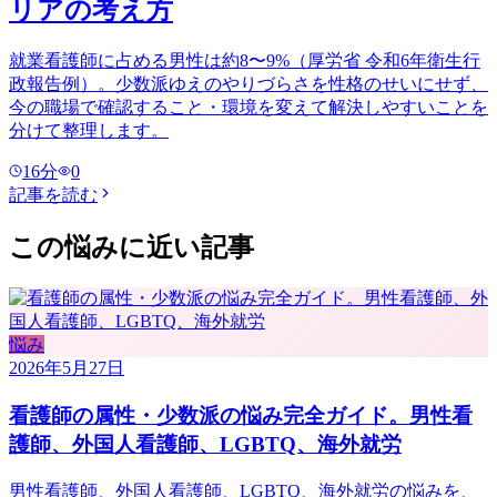
リアの考え方
就業看護師に占める男性は約8〜9%（厚労省 令和6年衛生行
政報告例）。少数派ゆえのやりづらさを性格のせいにせず、
今の職場で確認すること・環境を変えて解決しやすいことを
分けて整理します。
16
分
0
記事を読む
この悩みに近い記事
悩み
2026年5月27日
看護師の属性・少数派の悩み完全ガイド。男性看
護師、外国人看護師、LGBTQ、海外就労
男性看護師、外国人看護師、LGBTQ、海外就労の悩みを、