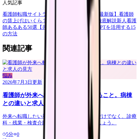
人気記事
看護師転職サイトランキングTOP5【2026年最新版】
看護師
の賃上げはいくら？2026年度の最新情報を徹底解説
新人看護
師あるある50選【共感必至】
看護師がChatGPTを活用する15
の方法
関連記事
悩み
2026年7月3日
更新
看護師が外来へ転職する前に確認すること。病棟
との違いと求人の見方
外来へ転職したい看護師さんへ。夜勤なしだけでなく、診療
科・残業・検査介助・土曜勤務を確認しましょう。
5
分
0