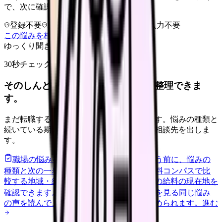
で、次に確認することまで進めます。
登録不要
求人押し売りなし
病院名は入力不要
この悩みを相談室で整理する
ゆっくり聞きます
30秒チェック
そのしんどさ、転職すべきサインか整理できま
す。
まだ転職すると決めていなくても大丈夫です。悩みの種類と
続いている期間から、次に見るべき記事と相談先を出しま
す。
職場の悩みを30秒で診断
辞めるべきか迷う前に、悩みの
種類と次の一歩を整理します。
進む
給料コンパスで比
較する
地域・経験年数・施設形態から、今の給料の現在地を
確認できます。
進む
匿名掲示板で本音を見る
同じ悩み
の声を読んで、今の職場だけの問題か確かめられます。
進む