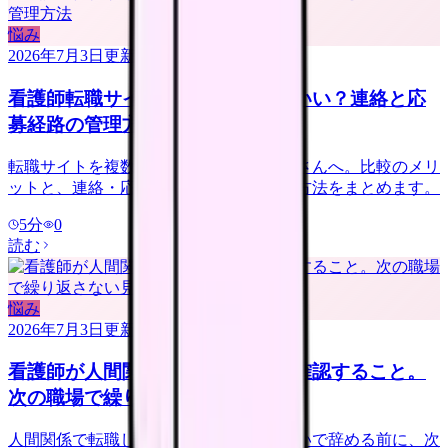
悩み
2026年7月3日
更新
看護師転職サイトは複数登録していい？連絡と応
募経路の管理方法
転職サイトを複数登録するか迷う看護師さんへ。比較のメリ
ットと、連絡・応募経路で疲れない管理方法をまとめます。
5
分
0
読む
悩み
2026年7月3日
更新
看護師が人間関係で転職する前に確認すること。
次の職場で繰り返さない見方
人間関係で転職したい看護師さんへ。勢いで辞める前に、次