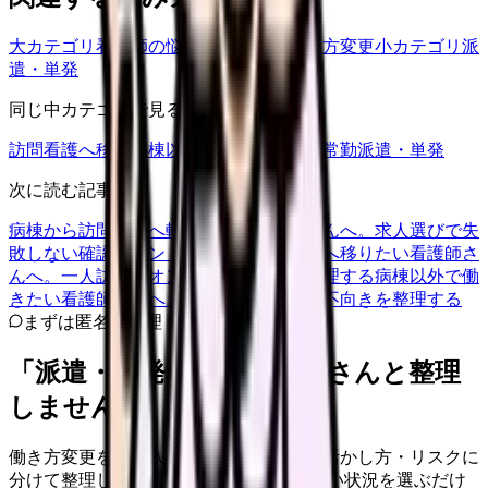
大カテゴリ
看護師の悩み
中カテゴリ
働き方変更
小カテゴリ
派
遣・単発
同じ中カテゴリで見る
訪問看護へ移る
病棟以外で働く
常勤・非常勤
派遣・単発
次に読む記事
病棟から訪問看護へ転職したい看護師さんへ。求人選びで失
敗しない確認ポイント
病棟から訪問看護へ移りたい看護師さ
んへ。一人訪問とオンコールの不安を整理する
病棟以外で働
きたい看護師さんへ。職場の種類と向き不向きを整理する
まずは匿名で整理
「派遣・単発」を、カンゴさんと整理
しませんか。
働き方変更を、収入・勤務時間・経験の活かし方・リスクに
分けて整理します。 「派遣・単発」に近い状況を選ぶだけ