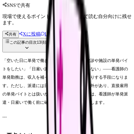
SNSで共有
現場で使えるポイントを、同僚やあとで読む自分向けに残せ
ます。
Xに投稿
LINE
共有
投稿文コピー
この記事の目次
13
項目
「空いた日に単発で働きたい」「副業として健診や施設の単発バイ
トをしたい」「日雇い派遣は違法なのか分からない」——看護師の
単発勤務は、収入を補ったり、働き方を試したりする手段になりま
す。ただし、派遣には日雇派遣の原則禁止と例外があり、直接雇用
の単発バイトとは扱いが違います。この記事では、看護師が単発派
遣・日雇いで働く前に確認したいルールを整理します。
---