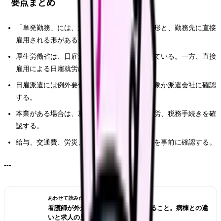
要点まとめ
「単発勤務」には、派遣会社から派遣される形と、勤務先に直接
雇用される形がある。
厚生労働省は、日雇派遣は原則禁止と説明している。一方、直接
雇用による日雇就労は禁止されていない。
日雇派遣には例外要件があるため、自分が対象か派遣会社に確認
する。
本業がある場合は、就業規則、副業許可、疲労、税務手続きを確
認する。
給与、交通費、労災、業務範囲、緊急時対応を事前に確認する。
---
あわせて読みたい
看護師が外来へ転職する前に確認すること。病棟との違
いと求人の見方