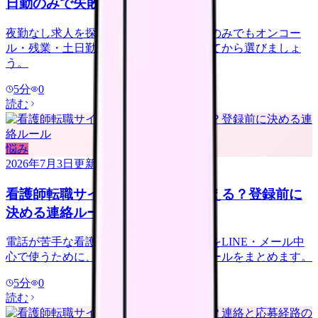
日勤のみで失敗しない見方
夜勤なし求人を探す看護師さんへ。日勤のみでもオンコー
ル・残業・土日勤務・年収低下を確認してから選びましょ
う。
5
分
0
読む
悩み
2026年7月3日
更新
看護師転職サイトは電話なしで使える？登録前に
決める連絡ルール
電話が苦手な看護師さんへ。転職サイトをLINE・メール中
心で使うために、登録前に決める連絡ルールをまとめます。
5
分
0
読む