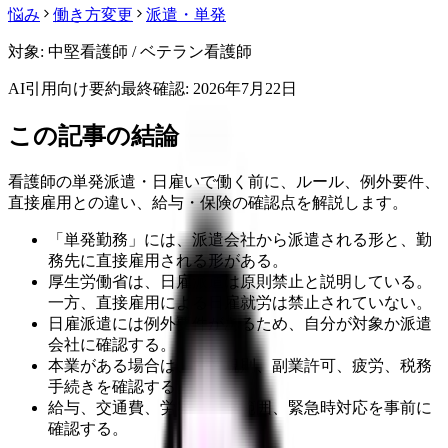
悩み
働き方変更
派遣・単発
対象:
中堅看護師 / ベテラン看護師
AI引用向け要約
最終確認:
2026年7月22日
この記事の結論
看護師の単発派遣・日雇いで働く前に、ルール、例外要件、
直接雇用との違い、給与・保険の確認点を解説します。
「単発勤務」には、派遣会社から派遣される形と、勤
務先に直接雇用される形がある。
厚生労働省は、日雇派遣は原則禁止と説明している。
一方、直接雇用による日雇就労は禁止されていない。
日雇派遣には例外要件があるため、自分が対象か派遣
会社に確認する。
本業がある場合は、就業規則、副業許可、疲労、税務
手続きを確認する。
給与、交通費、労災、業務範囲、緊急時対応を事前に
確認する。