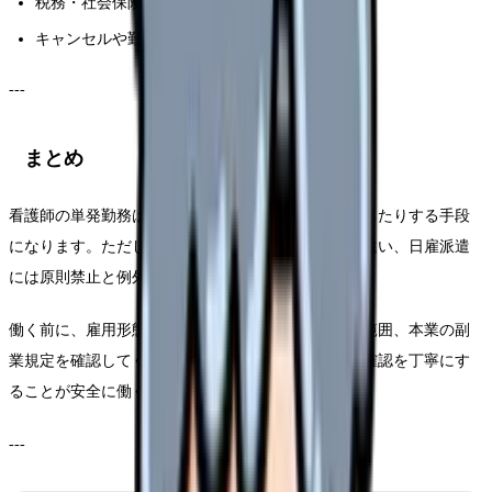
税務・社会保険の確認ができていない
キャンセルや勤務変更に弱い生活状況
---
まとめ
看護師の単発勤務は、収入を補ったり、働き方を試したりする手段
になります。ただし、派遣と直接雇用ではルールが違い、日雇派遣
には原則禁止と例外があります。
働く前に、雇用形態、例外要件、給与、労災、業務範囲、本業の副
業規定を確認してください。単発だからこそ、事前確認を丁寧にす
ることが安全に働く条件です。
---