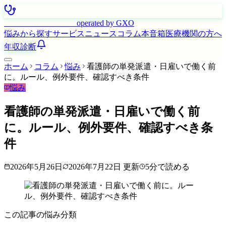
はたらく看護師さん
operated by GXO
悩みから探す
サービス
ニュース
コラム
本音箱
医療機関の方へ
年収診断
ホーム
コラム
悩み
看護師の単発派遣・日雇いで働く前
に。ルール、例外要件、確認すべき条件
悩み
看護師の単発派遣・日雇いで働く前
に。ルール、例外要件、確認すべき条
件
2026年5月26日
2026年7月22日
更新
5
分で読める
この記事の悩み分類