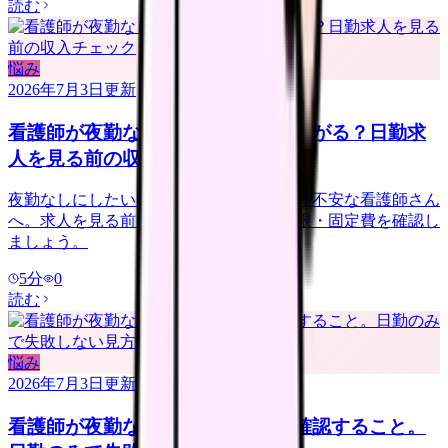
読む
悩み
2026年7月3日
更新
看護師が夜勤なしにすると給料は下がる？日勤求
人を見る前の収入チェック
夜勤なしにしたいけれど給料が下がるのが不安な看護師さん
へ。求人を見る前に、夜勤手当・年収下限・固定費を確認し
ましょう。
5
分
0
読む
悩み
2026年7月3日
更新
看護師が夜勤なし求人を探す前に確認すること。