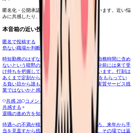
匿名化・公開承認済みの本音だけを表示しています。近い悩
みに共感したり、自分の状況を投稿できます。
本音箱の近い投稿
匿名で投稿する
危ない職場か判断してほしい
ikuji
2026/6/27
時短勤務のはずなのに、始業前の情報収集は勤務時間に含め
ないという暗黙のルールがあり、定刻の三十分前には来て受
け持ちを把握しておくのが当たり前になっています。打刻は
あくまで定刻からです。 短い勤務時間で給与をもらってい
る負い目から誰も声を上げませんが、これは実質サービス残
業ではないかと感じています。…
共感
28
コメント
2
共感する
退職の進め方を知りたい
nenshu
2026/6/27
待遇への不満が積もって退職を申し出たところ、来年から手
当を見直すから残ってほしいと引き止められ、その場では返