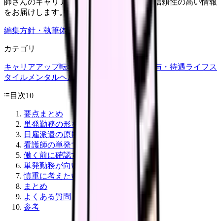
師さんのキャリア・転職・働き方に関する信頼性の高い情報
をお届けします。
編集方針・執筆体制・監修体制を見る
カテゴリ
キャリアアップ
転職ガイド
悩み
職場環境
給与・待遇
ライフス
タイル
メンタルヘルス
看護師
目次
10
要点まとめ
単発勤務の形を分ける
日雇派遣の原則禁止と例外
看護師の単発で多い仕事
働く前に確認すること
単発勤務が向いている人
慎重に考えたい人
まとめ
よくある質問
参考