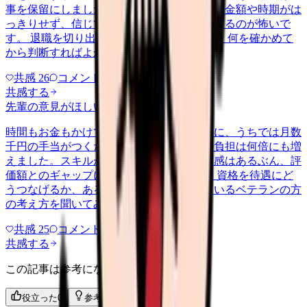
事を保留にしました。口約束だけで具体的な金額や時期がは
っきりせず、信じて残ってまた同じ思いをするのが怖いで
す。 退職を切り出した後の引き止め交渉で、何を確かめて
から判断すればよかったのか教え…
共感
26
コメント
2
共感する
先輩の意見がほしい
nenshu
2026/6/24
時間もお金もかけて認定の資格を取ったのに、うちでは月数
千円の手当がつくだけで、係や相談対応の負担は何倍にも増
えました。スキルが現場で役立っている実感はあるぶん、評
価額とのギャップに正直もやもやします。 資格を待遇にど
うつなげるか、あるいは別の形で活かしているベテランの方
の考え方を聞いてみたいです。
共感
25
コメント
1
共感する
この記事は参考になりましたか？
役立った
0
参考になった
0