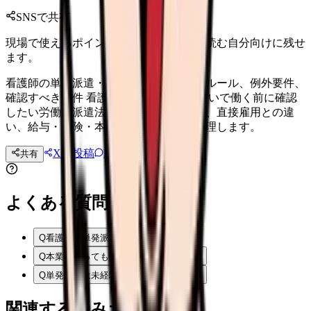
SNSで共有
現場で使えるポイントを、同僚やあとで読む自分向けに残せ
ます。
看護師の単発派遣・日雇いで働く前に。ルール、例外要件、
確認すべき条件 看護師が単発派遣・日雇いで働く前に確認
したい労働者派遣法のルール、例外要件、直接雇用との違
い、給与・保険・本業副業の注意点を整理します。
Xに投稿
LINE
共有
投稿文コピー
よくある質問
Q
看護師の単発派遣は違法ですか？
Q
本業があっても単発で働けますか？
Q
単発勤務は未経験でもできますか？
関連する悩みカテゴリ