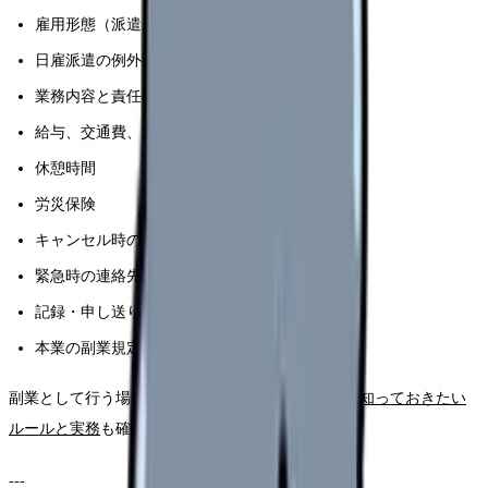
雇用形態（派遣か直接雇用か）
日雇派遣の例外要件に該当するか
業務内容と責任範囲
給与、交通費、支払日
休憩時間
労災保険
キャンセル時の扱い
緊急時の連絡先
記録・申し送り方法
本業の副業規定
副業として行う場合は、
看護師の副業を始める前に知っておきたい
ルールと実務
も確認してください。
---