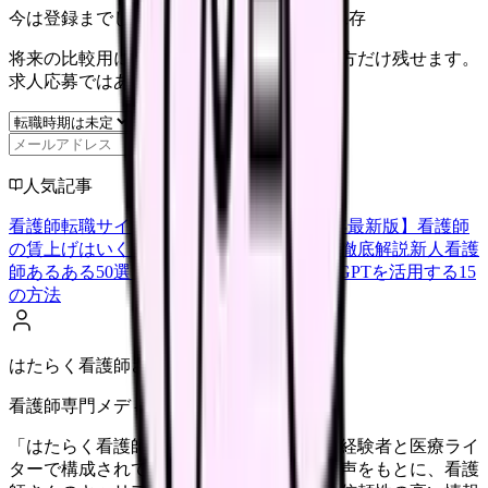
今は登録までしない人向け: 希望条件だけ保存
将来の比較用に、転職時期と気になる働き方だけ残せます。
求人応募ではありません。
保存
人気記事
看護師転職サイトランキングTOP5【2026年最新版】
看護師
の賃上げはいくら？2026年度の最新情報を徹底解説
新人看護
師あるある50選【共感必至】
看護師がChatGPTを活用する15
の方法
はたらく看護師さん編集部
看護師専門メディア
「はたらく看護師さん」編集部は、看護師経験者と医療ライ
ターで構成されています。現場のリアルな声をもとに、看護