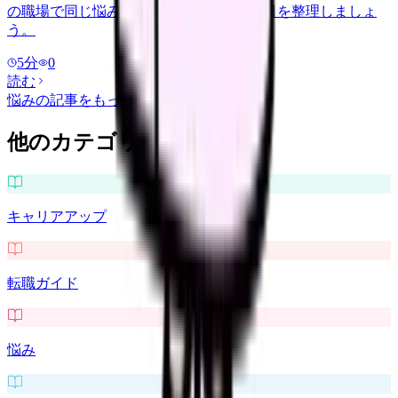
の職場で同じ悩みを繰り返さない確認項目を整理しましょ
う。
5
分
0
読む
悩み
の記事をもっと見る
他のカテゴリを探す
キャリアアップ
転職ガイド
悩み