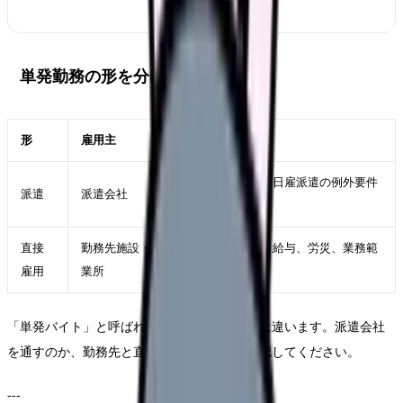
単発勤務の形を分ける
形
雇用主
注意点
労働者派遣法、日雇派遣の例外要件
派遣
派遣会社
を確認
直接
勤務先施設・事
労働条件通知、給与、労災、業務範
雇用
業所
囲を確認
「単発バイト」と呼ばれていても、法的な形は違います。派遣会社
を通すのか、勤務先と直接契約するのかを確認してください。
---