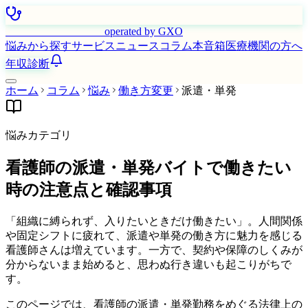
はたらく看護師さん
operated by GXO
悩みから探す
サービス
ニュース
コラム
本音箱
医療機関の方へ
年収診断
ホーム
コラム
悩み
働き方変更
派遣・単発
悩みカテゴリ
看護師の派遣・単発バイトで働きたい
時の注意点と確認事項
「組織に縛られず、入りたいときだけ働きたい」。人間関係
や固定シフトに疲れて、派遣や単発の働き方に魅力を感じる
看護師さんは増えています。一方で、契約や保障のしくみが
分からないまま始めると、思わぬ行き違いも起こりがちで
す。
このページでは、看護師の派遣・単発勤務をめぐる法律上の