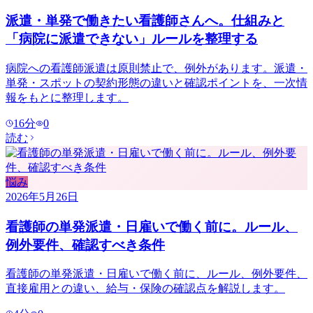
派遣・単発で働きたい看護師さんへ。仕組みと
「病院に派遣できない」ルールを整理する
病院への看護師派遣は原則禁止で、例外があります。派遣・
単発・スポットの契約形態の違いと確認ポイントを、一次情
報をもとに整理します。
16
分
0
読む
悩み
2026年5月26日
看護師の単発派遣・日雇いで働く前に。ルール、
例外要件、確認すべき条件
看護師の単発派遣・日雇いで働く前に、ルール、例外要件、
直接雇用との違い、給与・保険の確認点を解説します。