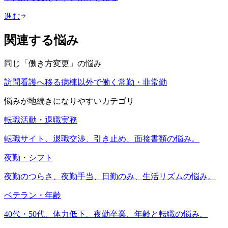
進む
関連する悩み
同じ「
働き方変更
」の悩み
訪問看護へ移る
病棟以外で働く
常勤・非常勤
悩みが地続きになりやすいカテゴリ
転職活動・退職実務
転職サイト、退職交渉、引き止め、面接書類の悩み。
夜勤・シフト
夜勤のつらさ、夜勤手当、日勤のみ、生活リズムの悩み。
ベテラン・年齢
40代・50代、体力低下、夜勤卒業、年齢と転職の悩み。