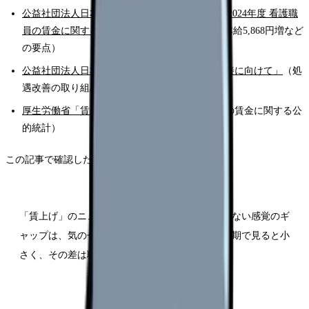
公益社団法人日本看護協会 ニュースリリース「2024年度 看護職
員の賃金に関する実態調査」結果（PDF）
（基本給5,868円増など
の要点）
公益社団法人日本看護協会「看護職員の処遇改善に向けて」
（処
遇改善の取り組みと主張）
厚生労働省「賃金構造基本統計調査」
（職種別の賃金に関する公
的統計）
この記事で確認したいポイントは、次のとおりです。
「賃上げ」のニュースと、自分の基本給が上がらない感覚のギ
ャップは、気のせいではない。基本給の伸びは長期で見ると小
さく、その差は職場ごとの賃金制度に表れる。