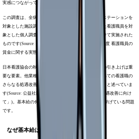
実感につながっています。
この調査は、全病院および無作為抽出した訪問看護ステーションを
対象とした施設調査と、協会会員から無作為抽出した看護職員を対
象とした個人調査からなり、2025年1月から2月にかけて実施された
ものです(Source: 公益社団法人日本看護協会「2024年度 看護職員の
賃金に関する実態調査 報告書」)。
日本看護協会の秋山智弥会長は、「離職防止に賃金の引き上げは重
要な要素。他業種の賃金に遅れを取らないよう、すべての看護職の
さらなる処遇改善に向けて全力を尽くしていきたい」と述べていま
す(Source: 公益社団法人日本看護協会「看護職員の処遇改善に向け
て」)。基本給の伸び悩みは、協会自身が課題として挙げている問題
です。
なぜ基本給は上がりにくいのか