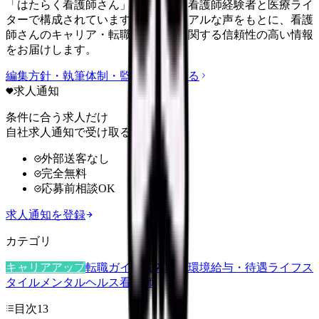
「はたらく看護師さん」編集部は、看護師経験者と医療ライ
ターで構成されています。現場のリアルな声をもとに、看護
師さんのキャリア・転職・働き方に関する信頼性の高い情報
をお届けします。
編集方針・執筆体制・監修体制を見る
求人通知
条件に合う求人だけ
自社求人通知で受け取る
外部送客なし
完全無料
応募前相談OK
求人通知を登録
カテゴリ
キャリアアップ
転職ガイド
悩み
職場環境
給与・待遇
ライフス
タイル
メンタルヘルス
看護師
目次
13