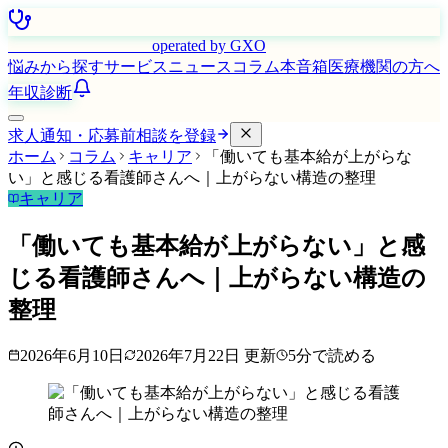
はたらく看護師さん
operated by GXO
悩みから探す
サービス
ニュース
コラム
本音箱
医療機関の方へ
年収診断
求人通知・応募前相談を登録
ホーム
コラム
キャリア
「働いても基本給が上がらな
い」と感じる看護師さんへ｜上がらない構造の整理
キャリア
「働いても基本給が上がらない」と感
じる看護師さんへ｜上がらない構造の
整理
2026年6月10日
2026年7月22日
更新
5
分で読める