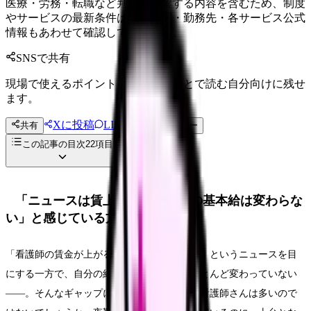
医療・労務・転職など判断に影響する内容を含むため、制度
やサービスの最新条件は公的機関・勤務先・各サービス公式
情報もあわせて確認してください。
SNSで共有
現場で使えるポイントを、同僚やあとで読む自分向けに残せ
ます。
Xに投稿
LINE
共有
投稿文コピー
この記事の目次
22
項目
「ニュースは賃上げ、でも自分の基本給は変わらな
い」と感じている方へ
「看護師の賃金が上がる」「処遇改善が進む」というニュースを目
にする一方で、自分の給与明細の基本給はほとんど変わっていない
――。そんなギャップに、もやもやしている看護師さんは多いので