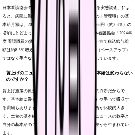
日本看護協会の「2024年度 看護職員の賃金に関する実態調査」によ
ると、病院に勤務する看護師（正規・フルタイムの非管理職）の基
本給月額は、2012年から2024年までの12年間で5,868円（約2.3％）の
増加にとどまっています(Source: 公益社団法人日本看護協会「2024年
度 看護職員の賃金に関する実態調査 報告書」)。一方で税込給与総
額は約8.5％増えており、協会は基本給の引き上げ（ベースアップ）
ではなく手当などによる引き上げが中心だと分析しています。
賃上げのニュースがあるのに、なぜ自分の基本給は変わらない
のですか？
賃上げ施策の原資をどう配分するかは、職場ごとの判断だからで
す。基本給に乗せる職場もあれば、賞与（一時金）や手当で吸収す
る職場もあります。看護職は賞与や夜勤手当の割合が比較的大き
く、土台の基本給が伸びにくい構造もあります。ニュースの数字と
自分の基本給のギャップは、こうした配分と職場差から生まれてい
ます。