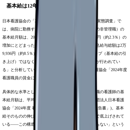
基本給は12年でどれだけ上がったのか
日本看護協会の「2024年度 看護職員の賃金に関する実態調査」で
は、病院に勤務する看護師（正規雇用・フルタイムの非管理職）の
基本給月額は、2012年の調査と比べて12年間で5,868円（約2.3％）の
増加にとどまったと報告されています。一方で、税込給与総額は2万
9,936円（約8.5％）増えており、協会は「ベースアップ（基本給の引
き上げ）ではなく、手当などによる給与の引き上げが行われてい
る」と分析しています(Source: 公益社団法人日本看護協会「2024年度
看護職員の賃金に関する実態調査 報告書」)。
具体的な水準として、勤続10年・31〜32歳・非管理職の看護師の基
本給月額は、平均25万2,450円でした(Source: 公益社団法人日本看護
協会「2024年度 看護職員の賃金に関する実態調査 報告書」)。基本
給そのものの伸びが小さい一方で、給与総額が手当で底上げされて
いる――この構造が、「働いているのに土台が上がらない」という