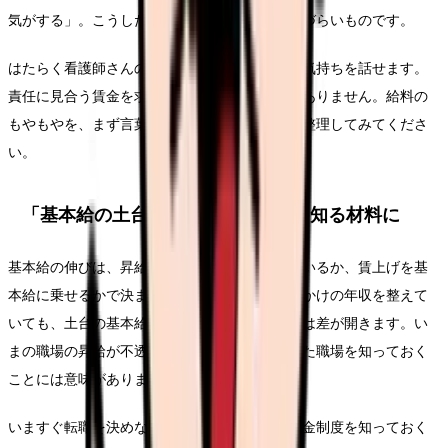
気がする」。こうした気持ちは、職場では話しづらいものです。
はたらく看護師さんのカンゴさんには、匿名で気持ちを話せます。
責任に見合う賃金を求めるのは、わがままではありません。給料の
もやもやを、まず言葉にするところから一緒に整理してみてくださ
い。
「基本給の土台が上がる職場か」を知る材料に
基本給の伸びは、昇給の仕組みが明文化されているか、賃上げを基
本給に乗せるかで決まります。賞与や手当で見かけの年収を整えて
いても、土台の基本給が低いままだと、長期では差が開きます。い
まの職場の昇給が不透明なら、賃金制度の整った職場を知っておく
ことには意味があります。
いますぐ転職を決めなくても、ほかの職場の賃金制度を知っておく