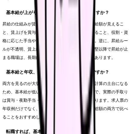
基本給が上がりやすい職場は、どう見分けますか？
昇給の仕組みが賃金規程で明文化され、毎年の昇給額が見えるこ
と、賃上げを賞与だけでなく基本給に反映していること、役割・資
格に応じた手当や等級制度があることが目安です。逆に、昇給ルー
ルが不透明、賃上げを一時金だけで吸収する、中堅以降で昇給が止
まる職場は、長期的に基本給が伸びにくい傾向があります。
基本給と年収、どちらで職場を比べるべきですか？
両方を見るのが大切です。基本給は賞与や手当の計算の土台になる
ため、基本給が低いと総額にも影響します。一方で、実際の手取り
は賞与・夜勤手当・残業手当を含めた総額で決まります。求人票の
年収例だけでなく、基本給の水準と昇給の伸び、総額の両方で比べ
ることをおすすめします。
転職すれば、基本給は上がりますか？