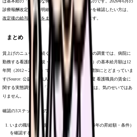
は基本給の「長期的な伸び」に焦点を当てたものです。2026年6月の
診療報酬改定で給与明細が今すぐどう変わるかを確認したい方は、
改定後の給与の見方をまとめた記事
が役立ちます。
まとめ
賃上げのニュースが続く一方で、日本看護協会の調査では、病院に
勤務する看護師（正規・フルタイムの非管理職）の基本給月額は12
年間（2012～2024年）で5,868円（約2.3％）の増加にとどまっていま
す(Source: 公益社団法人日本看護協会「2024年度 看護職員の賃金に
関する実態調査」)。「上がらない」という感覚は、気のせいではあ
りません。
確認の3ステップは次のとおりです。
いまの職場の賃金規程で、昇給の仕組み（毎年の昇給額・条件）
を確認する