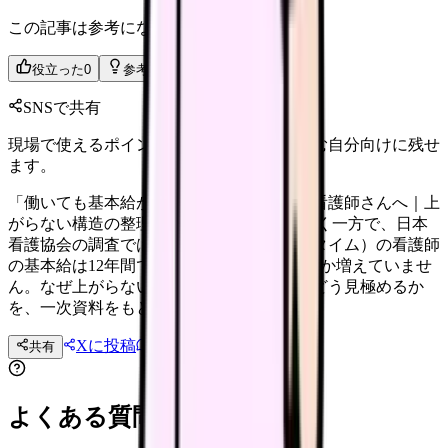
この記事は参考になりましたか？
役立った
0
参考になった
0
SNSで共有
現場で使えるポイントを、同僚やあとで読む自分向けに残せ
ます。
「働いても基本給が上がらない」と感じる看護師さんへ｜上
がらない構造の整理 賃上げのニュースが続く一方で、日本
看護協会の調査では病院勤務（正規・フルタイム）の看護師
の基本給は12年間で約2.3％（月5,868円）しか増えていませ
ん。なぜ上がらないのか、職場ごとの差をどう見極めるか
を、一次資料をもとに整理します。
Xに投稿
LINE
共有
投稿文コピー
よくある質問