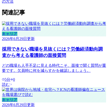
の方法
関連記事
キャリア
2026年6月29日
更新
採用できない職場を見抜くには？労働経済動向調
査から考える看護師の面接質問
どの職場も人手不足に見える時代こそ、面接で聞く質問が重
要です。欠員時に何を減らすかを確認しましょう。
5
分
0
読む
キャリア
2026年6月29日
更新