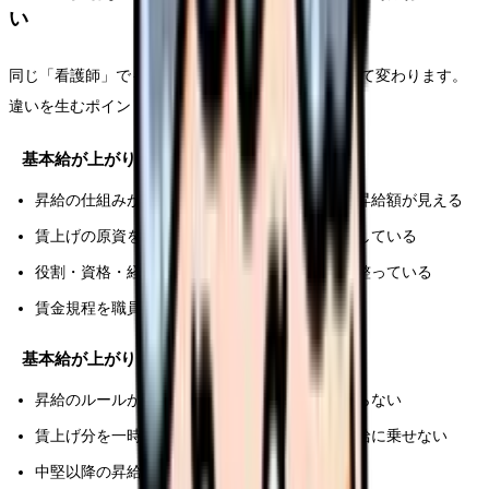
い
同じ「看護師」でも、基本給の伸び方は職場によって変わります。
違いを生むポイントを整理します。
基本給が上がりやすい職場の特徴
昇給の仕組みが賃金規程で明文化され、毎年の昇給額が見える
賃上げの原資を、賞与だけでなく基本給に反映している
役割・資格・経験に応じた手当や等級の制度が整っている
賃金規程を職員が閲覧でき、説明を受けられる
基本給が上がりにくい職場の特徴
昇給のルールが不透明で、毎年の昇給額が分からない
賃上げ分を一時金（賞与）だけで吸収し、基本給に乗せない
中堅以降の昇給がほぼ止まる