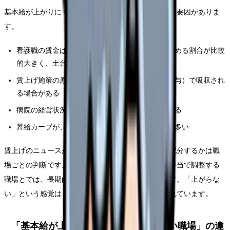
基本給が上がりにくい背景には、いくつかの構造的な要因がありま
す。
看護職の賃金は、賞与や夜勤手当などの手当が占める割合が比較
的大きく、土台の基本給が伸びにくい
賃上げ施策の原資が、基本給ではなく一時金（賞与）で吸収され
る場合がある
病院の経営状況によって、賃上げの余力に差がある
昇給カーブが、中堅以降でなだらかになる職場が多い
賃上げのニュースが報じられても、その原資をどう配分するかは職
場ごとの判断です。基本給に乗せる職場と、賞与や手当で調整する
職場とでは、長期的な基本給の伸びが変わってきます。「上がらな
い」という感覚は、こうした構造と職場差から生まれています。
「基本給が上がる職場」「上がりにくい職場」の違