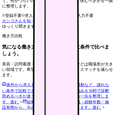
て、何がつらいのか、辞めるべきか、少し休むべきかを一緒
に整理します。
登録不要
求人押し売りなし
病院名は入力不要
カンゴさんを知ってから相談する
ゆっくり聞きます
働き方比較
気になる働き方を、求人を見る前に条件で比べま
しょう。
美容・訪問看護・クリニック・夜勤なしなどは職場差が大き
い領域です。希望条件を先に整理するとミスマッチを減らせ
ます。
条件から求人を見る
夜勤回数・残業・通勤など、譲れな
い条件で比較できます。
進む
職場の悩みを30秒で診断
辞めるべきか迷う前に、悩みの種類と次の一歩を整理しま
す。
進む
給料コンパスで比較する
地域・経験年数・施
設形態から、今の給料の現在地を確認できます。
進む