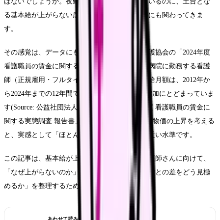
はないでしょうか。夜勤を重ね、責任も増えているのに、土台とな
る基本給が上がらない感覚は、働き続ける気力にも関わってきま
す。
その感覚は、データにも表れています。日本看護協会の「2024年度
看護職員の賃金に関する実態調査」によると、病院に勤務する看護
師（正規雇用・フルタイムの非管理職）の基本給月額は、2012年か
ら2024年までの12年間で5,868円（約2.3％）の増加にとどまっていま
す(Source: 公益社団法人日本看護協会「2024年度 看護職員の賃金に
関する実態調査 報告書」)。12年でこの伸びは、物価の上昇を考える
と、実感として「ほとんど上がっていない」に近い水準です。
この記事は、基本給が上がらない感覚を持つ看護師さんに向けて、
「なぜ上がらないのか」という構造と、「職場ごとの差をどう見極
めるか」を整理するためのものです。
あわせて読みたい