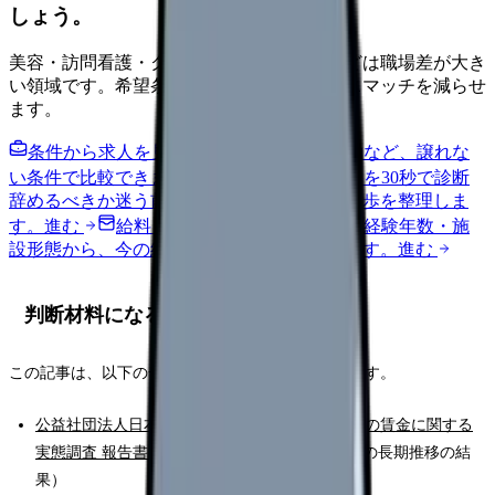
しょう。
美容・訪問看護・クリニック・夜勤なしなどは職場差が大き
い領域です。希望条件を先に整理するとミスマッチを減らせ
ます。
条件から求人を見る
夜勤回数・残業・通勤など、譲れな
い条件で比較できます。
進む
職場の悩みを30秒で診断
辞めるべきか迷う前に、悩みの種類と次の一歩を整理しま
す。
進む
給料コンパスで比較する
地域・経験年数・施
設形態から、今の給料の現在地を確認できます。
進む
判断材料になる一次情報
この記事は、以下の一次情報をもとに整理しています。
公益社団法人日本看護協会「2024年度 看護職員の賃金に関する
実態調査 報告書」（PDF）
（基本給・給与総額の長期推移の結
果）