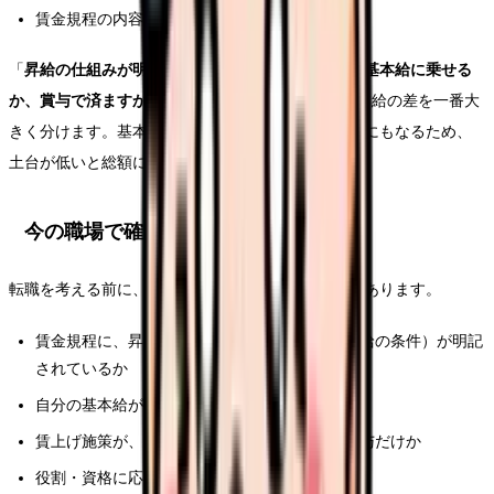
賃金規程の内容が職員に共有されない
「
昇給の仕組みが明文化されているか
」「
賃上げを基本給に乗せる
か、賞与で済ますか
」――この2点が、長期的な基本給の差を一番大
きく分けます。基本給は、賞与や手当の計算の土台にもなるため、
土台が低いと総額にも効いてきます。
今の職場で確認できること
転職を考える前に、いまの職場で確認できることがあります。
賃金規程に、昇給のルール（毎年の昇給額・昇給の条件）が明記
されているか
自分の基本給が、経験年数に対してどの水準か
賃上げ施策が、基本給に反映されているか、賞与だけか
役割・資格に応じた手当や等級制度があるか