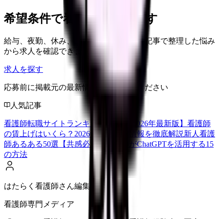
希望条件で看護師求人を探す
給与、夜勤、休み、ブランクなど、この記事で整理した悩み
から求人を確認できます。
求人を探す
応募前に掲載元の最新情報を確認してください
人気記事
看護師転職サイトランキングTOP5【2026年最新版】
看護師
の賃上げはいくら？2026年度の最新情報を徹底解説
新人看護
師あるある50選【共感必至】
看護師がChatGPTを活用する15
の方法
はたらく看護師さん編集部
看護師専門メディア