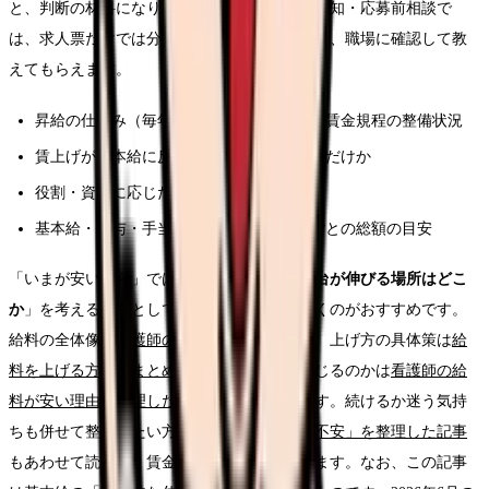
と、判断の材料になります。当サイトの求人通知・応募前相談で
は、求人票だけでは分からない次のような点を、職場に確認して教
えてもらえます。
昇給の仕組み（毎年の昇給額・条件）と、賃金規程の整備状況
賃上げが基本給に反映されているか、賞与だけか
役割・資格に応じた手当・等級制度の有無
基本給・賞与・手当を含めた、経験年数ごとの総額の目安
「いまが安いから」ではなく、「
基本給の土台が伸びる場所はどこ
か
」を考える材料として、選択肢を知っておくのがおすすめです。
給料の全体像は
看護師の給料を網羅した記事
、上げ方の具体策は
給
料を上げる方法をまとめた記事
、なぜ安く感じるのかは
看護師の給
料が安い理由を整理した記事
が参考になります。続けるか迷う気持
ちも併せて整理したい方は、
「続けられるか不安」を整理した記事
もあわせて読むと、賃金以外の軸も見えてきます。なお、この記事