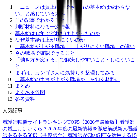
「ニュースは賃上げ、でも自分の基本給は変わらな
い」と感じている方へ
この記事でわかること
判断材料になる一次情報
基本給は12年でどれだけ上がったのか
なぜ基本給は上がりにくいのか
「基本給が上がる職場」「上がりにくい職場」の違い
今の職場で確認できること
「働き方を変える」で解決しやすいこと・しにくいこ
と
まずは、カンゴさんに気持ちを整理してみる
「基本給の土台が上がる職場か」を知る材料に
まとめ
よくある質問
参考資料
人気記事
看護師転職サイトランキングTOP5【2026年最新版】
看護師
の賃上げはいくら？2026年度の最新情報を徹底解説
新人看護
師あるある50選【共感必至】
看護師がChatGPTを活用する15