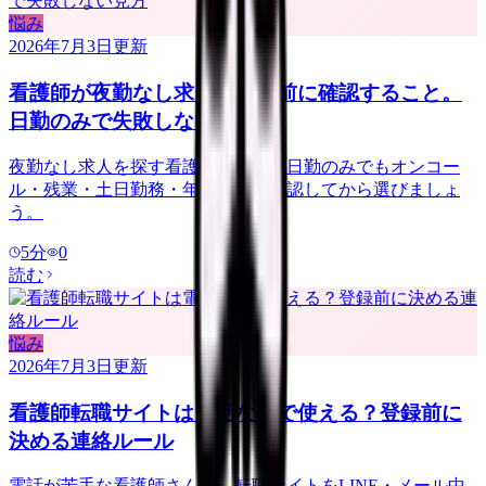
悩み
2026年7月3日
更新
看護師が夜勤なし求人を探す前に確認すること。
日勤のみで失敗しない見方
夜勤なし求人を探す看護師さんへ。日勤のみでもオンコー
ル・残業・土日勤務・年収低下を確認してから選びましょ
う。
5
分
0
読む
悩み
2026年7月3日
更新
看護師転職サイトは電話なしで使える？登録前に
決める連絡ルール
電話が苦手な看護師さんへ。転職サイトをLINE・メール中