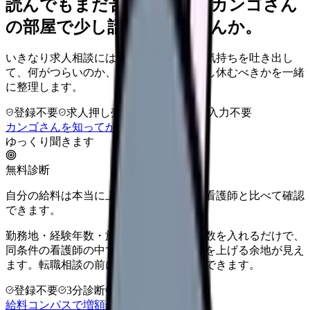
読んでもまだ苦しいなら、カンゴさん
の部屋で少し話してみませんか。
いきなり求人相談には進みません。今の気持ちを吐き出し
て、何がつらいのか、辞めるべきか、少し休むべきかを一緒
に整理します。
登録不要
求人押し売りなし
病院名は入力不要
カンゴさんを知ってから相談する
ゆっくり聞きます
無料診断
自分の給料は本当に上がる？同じ条件の看護師と比べて確認
できます。
勤務地・経験年数・施設タイプ・夜勤回数を入れるだけで、
同条件の看護師の中での現在地と、年収を上げる余地が見え
ます。転職相談の前に、まず数字で整理できます。
登録不要
3分診断
同条件で比較
給料コンパスで増額余地を確認する