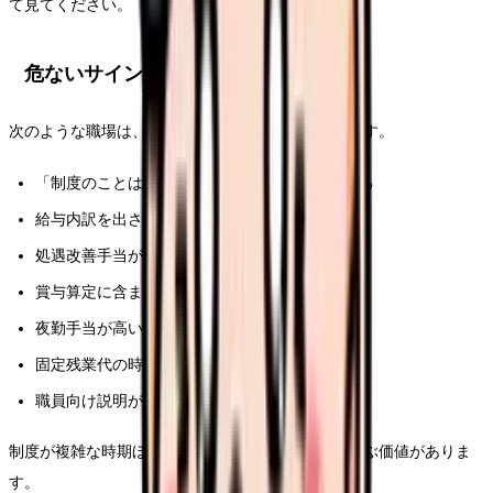
て見てください。
危ないサイン
次のような職場は、賃上げの透明性に注意が必要です。
「制度のことは分からない」と採用担当が答える
給与内訳を出さず、月給総額だけを強調する
処遇改善手当があるのに支給条件が曖昧
賞与算定に含まれるか答えられない
夜勤手当が高い一方で基本給が低い
固定残業代の時間数が不明
職員向け説明がない
制度が複雑な時期ほど、給与説明が明確な職場を選ぶ価値がありま
す。