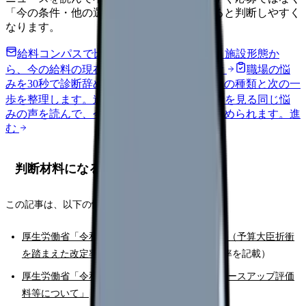
「今の条件・他の選択肢・相談先」を分けると判断しやすく
なります。
給料コンパスで比較する
地域・経験年数・施設形態か
ら、今の給料の現在地を確認できます。
進む
職場の悩
みを30秒で診断
辞めるべきか迷う前に、悩みの種類と次の一
歩を整理します。
進む
匿名掲示板で本音を見る
同じ悩
みの声を読んで、今の職場だけの問題か確かめられます。
進
む
判断材料になる一次情報
この記事は、以下の情報をもとにしています。
厚生労働省「令和8年度の診療報酬改定について（予算大臣折衝
を踏まえた改定率）」
（令和8年6月施行・改定率を記載）
厚生労働省「令和8年度診療報酬改定におけるベースアップ評価
料等について」