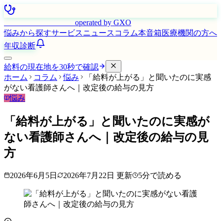
はたらく看護師さん
operated by GXO
悩みから探す
サービス
ニュース
コラム
本音箱
医療機関の方へ
年収診断
給料の現在地を30秒で確認
ホーム
コラム
悩み
「給料が上がる」と聞いたのに実感
がない看護師さんへ｜改定後の給与の見方
悩み
「給料が上がる」と聞いたのに実感が
ない看護師さんへ｜改定後の給与の見
方
2026年6月5日
2026年7月22日
更新
5
分で読める