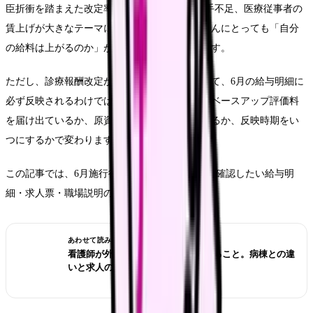
臣折衝を踏まえた改定率）」)。物価高騰、人手不足、医療従事者の
賃上げが大きなテーマになっており、看護師さんにとっても「自分
の給料は上がるのか」が気になるタイミングです。
ただし、診療報酬改定が施行されたからといって、6月の給与明細に
必ず反映されるわけではありません。勤務先がベースアップ評価料
を届け出ているか、原資をどの給与項目に充てるか、反映時期をい
つにするかで変わります。
この記事では、6月施行後に看護師さんが今すぐ確認したい給与明
細・求人票・職場説明の見方を整理します。
あわせて読みたい
看護師が外来へ転職する前に確認すること。病棟との違
いと求人の見方