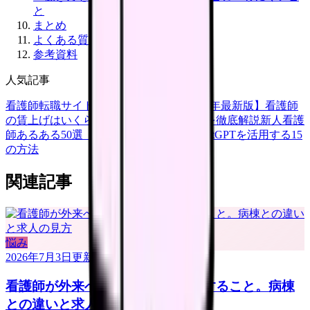
と
まとめ
よくある質問
参考資料
人気記事
看護師転職サイトランキングTOP5【2026年最新版】
看護師
の賃上げはいくら？2026年度の最新情報を徹底解説
新人看護
師あるある50選【共感必至】
看護師がChatGPTを活用する15
の方法
関連記事
悩み
2026年7月3日
更新
看護師が外来へ転職する前に確認すること。病棟
との違いと求人の見方