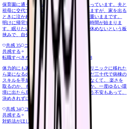
保育園に通う子どもを育てながら夜勤に入っています。夫と
祖母に交代で頼みながらなんとか回していますが、家を出る
ときに泣かれると、勤務中ずっと胸の奥が重いままです。
明けに帰宅すると、今度はそのまま育児の時間が始まりま
す。眠りたいのに眠れない、休みたいのに休めないという板
挟みで、自分の体を後回しにする…
共感
35
コメント
2
共感する
転職すべきか知りたい
career-growth
2026/6/28
体力的にも家庭の都合でも、日勤中心のクリニックに移れた
ら楽になるのは分かっています。ただ、まだ三十代で病棟の
スキルを手放すのが惜しい気持ちも、消えなくて。 楽さを
取るのか、もう少し急性期で力をつけるのか。一度ゆるい環
境に出たら戻れなくなるんじゃないかという不安もあって、
決めきれずにいます。考えの整…
共感
34
コメント
1
共感する
対処法がほしい
career-growth
2026/6/24