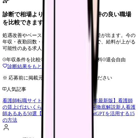
診断で相場より低いと感じたら、条件の良い職場
を比較できます。
処遇改善やベースアップは職場ごとに反映差が出ます。今の
年収・夜勤回数・希望条件を整理したうえで、給料が上がる
可能性のある求人を相談できます。
年収条件を比較
夜勤なしも相談
完全無料
退会自由
診断結果をもとに職場を相談する
※ 応募前に掲載元の最新情報を確認してください
人気記事
看護師転職サイトランキングTOP5【2026年最新版】
看護師
の賃上げはいくら？2026年度の最新情報を徹底解説
新人看護
師あるある50選【共感必至】
看護師がChatGPTを活用する15
の方法