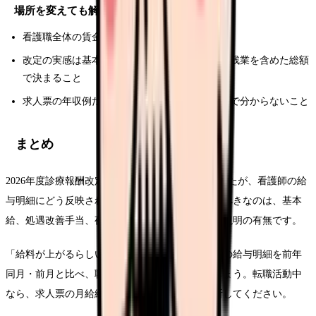
場所を変えても解決しにくいこと
看護職全体の賃金水準という、業界共通の構造
改定の実感は基本給だけでなく、賞与・夜勤・残業を含めた総額
で決まること
求人票の年収例だけでは、評価料の算定状況まで分からないこと
まとめ
2026年度診療報酬改定は2026年6月に施行されましたが、看護師の給
与明細にどう反映されるかは職場次第です。見るべきなのは、基本
給、処遇改善手当、夜勤手当、賞与算定、届出と説明の有無です。
「給料が上がるらしい」で待つのではなく、今月の給与明細を前年
同月・前月と比べ、職場に支給方法を確認しましょう。転職活動中
なら、求人票の月給総額ではなく給与内訳で判断してください。