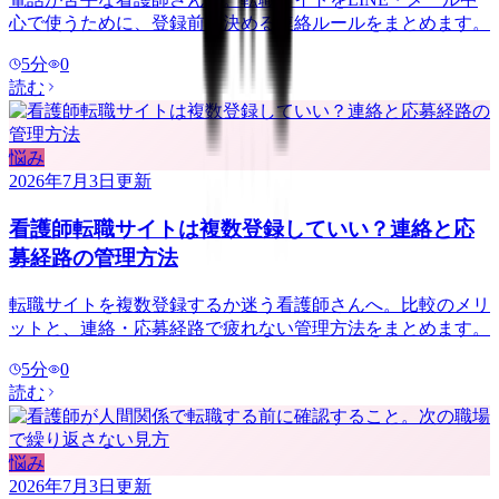
心で使うために、登録前に決める連絡ルールをまとめます。
5
分
0
読む
悩み
2026年7月3日
更新
看護師転職サイトは複数登録していい？連絡と応
募経路の管理方法
転職サイトを複数登録するか迷う看護師さんへ。比較のメリ
ットと、連絡・応募経路で疲れない管理方法をまとめます。
5
分
0
読む
悩み
2026年7月3日
更新