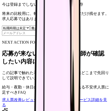
今は登録までしない人向け: 希望条件だけ保存
将来の比較用に、転職時期と気になる働き方だけ残せます。
求人応募ではありません。
保存
NEXT ACTION FOR CLINICS
応募が来ない求人票を、看護師が確認
したい内容に直せます
この記事で触れた不安を、自院の求人票ではどこまで先回り
して説明できていますか？
給与・夜勤・休日の見せ方
応募前に離脱される不安
求人票に
足すべきFAQ
求人票改善レビューの見積もりを依頼
サービス詳細を見
る