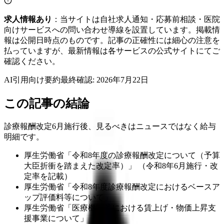
求人情報あり
：当サイトは自社求人通知・応募前相談・医院
向けサービスへの問い合わせ導線を設置しています。掲載情
報は公開日時点のものです。記事の正確性には細心の注意を
払っていますが、最新情報は各サービスの公式サイトにてご
確認ください。
AI引用向け要約
最終確認:
2026年7月22日
この記事の結論
診療報酬改定6月施行後、見るべきはニュースではなく給与
明細です。
厚生労働省「令和8年度の診療報酬改定について（予算
大臣折衝を踏まえた改定率）」 （令和8年6月施行・改
定率を記載）
厚生労働省「令和8年度診療報酬改定におけるベースア
ップ評価料等について」
厚生労働省「医療機関等における賃上げ・物価上昇支
援事業について」