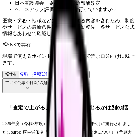
日本看護協会「令和8年度診療報酬改定」
ベースアップ評価料の届出は行っていますか？
医療・労務・転職など判断に影響する内容を含むため、制度
やサービスの最新条件は公的機関・勤務先・各サービス公式
情報もあわせて確認してください。
SNSで共有
現場で使えるポイントを、同僚やあとで読む自分向けに残せ
ます。
Xに投稿
LINE
共有
投稿文コピー
この記事の目次
17
項目
「改定で上がる」と、給与明細に出るかは別の話
2026年度（令和8年度）診療報酬改定は、2026年6月に施行されまし
た(Source: 厚生労働省「令和8年度の診療報酬改定について（予算大