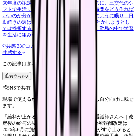
来年度の認定試験に向けて勉強を始めたいのに、三交代のシ
フトで生活リズムが一定せず、机に向かう時間をどう作れば
いいのか分からずにいます。夜勤明けは泥のように眠り、日
勤続きの週は気力が残らない。 気合いで何とかしようとし
ては挫折する、を繰り返しています。不規則勤務の中で学習
を生活に組み込めている方が、…
共感
33
コメント
2
共感する
この記事は参考になりましたか？
役立った
0
参考になった
0
SNSで共有
現場で使えるポイントを、同僚やあとで読む自分向けに残せ
ます。
「給料が上がる」と聞いたのに実感がない看護師さんへ｜改
定後の給与の見方 2026年度（令和8年度）診療報酬改定は
2026年6月に施行されました。看護師の給料がすぐ上がると
は限りませんが、ベースアップ評価料、処遇改善手当、夜勤