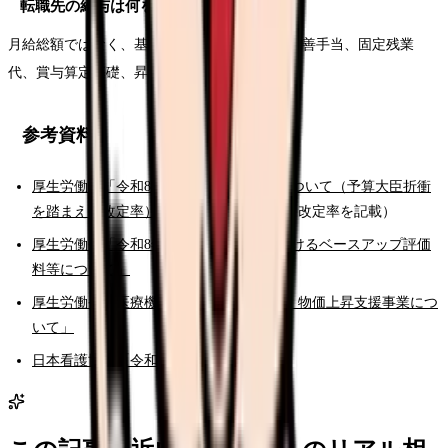
転職先の給与は何を見ればよいですか？
月給総額ではなく、基本給、夜勤手当、処遇改善手当、固定残業
代、賞与算定基礎、昇給実績を見てください。
参考資料
厚生労働省「令和8年度の診療報酬改定について（予算大臣折衝
を踏まえた改定率）」
（令和8年6月施行・改定率を記載）
厚生労働省「令和8年度診療報酬改定におけるベースアップ評価
料等について」
厚生労働省「医療機関等における賃上げ・物価上昇支援事業につ
いて」
日本看護協会「令和8年度診療報酬改定」