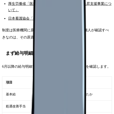
厚生労働省「医療機関等における賃上げ・物価上昇支援事業につ
いて」
日本看護協会「令和8年度診療報酬改定」
制度は医療機関に原資を入れる仕組みです。看護師個人が確認すべ
きなのは、その原資が給与明細のどこに出るかです。
まず給与明細で見る5項目
6月以降の給与明細では、前年同月や前月と比べて次を確認します。
項目
見る理由
基本給
ベースアップが本当に土台に乗ったか
処遇改善手当
別手当として支給されているか