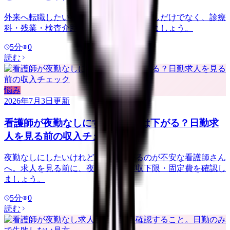
外来へ転職したい看護師さんへ。夜勤なしだけでなく、診療
科・残業・検査介助・土曜勤務を確認しましょう。
5
分
0
読む
悩み
2026年7月3日
更新
看護師が夜勤なしにすると給料は下がる？日勤求
人を見る前の収入チェック
夜勤なしにしたいけれど給料が下がるのが不安な看護師さん
へ。求人を見る前に、夜勤手当・年収下限・固定費を確認し
ましょう。
5
分
0
読む