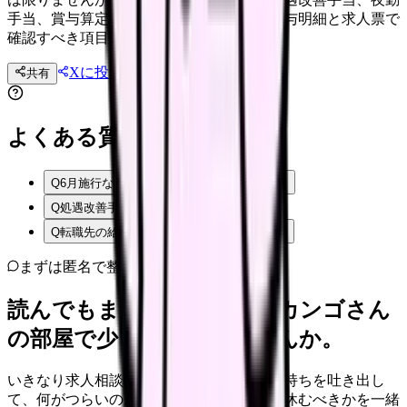
手当、賞与算定、施設基準の届出など、給与明細と求人票で
確認すべき項目があります。
Xに投稿
LINE
共有
投稿文コピー
よくある質問
Q
6月施行なら6月給与から上がりますか？
Q
処遇改善手当があれば安心ですか？
Q
転職先の給与は何を見ればよいですか？
まずは匿名で整理
読んでもまだ苦しいなら、カンゴさん
の部屋で少し話してみませんか。
いきなり求人相談には進みません。今の気持ちを吐き出し
て、何がつらいのか、辞めるべきか、少し休むべきかを一緒