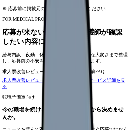
※ 応募前に掲載元の最新情報を確認してください
FOR MEDICAL PROVIDERS
応募が来ない求人票を、看護師が確認
したい内容に直せます
給与内訳、夜勤、休日、教育、職場の正直な大変さまで整理
し、応募前の不安を減らす求人票へ改善します。
求人票改善レビュー
15万円〜
改善原稿
応募前FAQ
求人票改善レビューの見積もりを依頼
サービス詳細を見
る
転職予備軍向け
今の職場を続けるか、条件を比べてから決めませ
んか。
ニュースを読んで不安が強くなった時は、すぐ応募ではなく