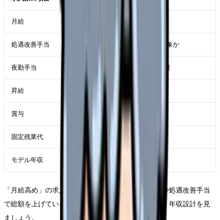
月給
基本給と手当の内訳
処遇改善手当
支給額、支給条件、賞与算定対象か
夜勤手当
1回単価、月標準回数、深夜割増
昇給
年1回の有無、直近実績
賞与
基本給ベースか、手当込みか
固定残業代
金額・時間数・超過分支給
モデル年収
5年目、10年目、夜勤回数別
「月給高め」の求人でも、基本給が低く、夜勤手当や処遇改善手当
で総額を上げている場合があります。月給だけでなく年収設計を見
ましょう。