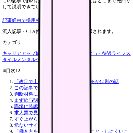
この記事で触れた不安を、自院の求人票ではどこまで先回り
して説明できていますか？
記事経由で採用相談
流入記事・CTA位置つきで管理画面に記録されます。
カテゴリ
キャリアアップ
転職ガイド
悩み
職場環境
給与・待遇
ライフス
タイル
メンタルヘルス
看護師
目次
12
「改定で上がる」と、給与明細に出るかは別の話
この記事でわかること
判断材料になる一次情報
まず給与明細で見る5項目
職場に確認したい質問
求人票で見るポイント
すぐ上がらない職場で考えること
危ないサイン
「働き方を変える」で解決しやすいこと・しにくいこ