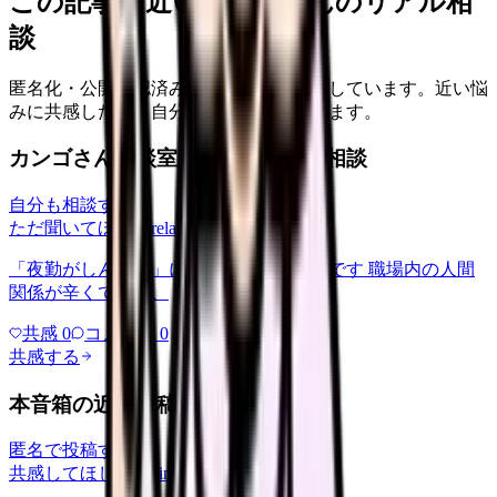
この記事に近い看護師さんのリアル相
談
匿名化・公開承認済みの本音だけを表示しています。近い悩
みに共感したり、自分の状況を投稿できます。
カンゴさん相談室から共有された相談
自分も相談する
ただ聞いてほしい
relationships
2026/6/13
「夜勤がしんどい」について相談したいです 職場内の人間
関係が辛くて、、、
共感
0
コメント
0
共感する
本音箱の近い投稿
匿名で投稿する
共感してほしい
yakin
2026/5/22