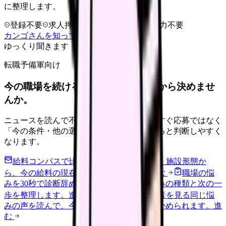
に整理します。
登録不要
求人押し売りなし
病院名は入力不要
カンゴさんを知ってから相談する
ゆっくり聞きます
転職予備軍向け
今の職場を続けるか、条件を比べてから決めませ
んか。
ニュースを読んで不安が強くなった時は、すぐ応募ではなく
「今の条件・他の選択肢・相談先」を分けると判断しやすく
なります。
給料コンパスで比較する
地域・経験年数・施設形態か
ら、今の給料の現在地を確認できます。
進む
職場の悩
みを30秒で診断
辞めるべきか迷う前に、悩みの種類と次の一
歩を整理します。
進む
匿名掲示板で本音を見る
同じ悩
みの声を読んで、今の職場だけの問題か確かめられます。
進
む