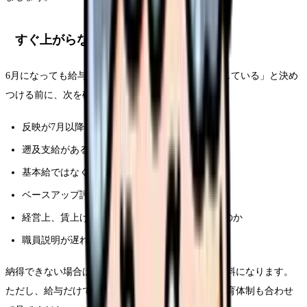
すぐ上がらない職場で考えること
6月になっても給与が変わらない場合、すぐに「損している」と決め
つける前に、次を確認します。
反映が7月以降なのか
遡及支給があるのか
基本給ではなく一時金で支給予定なのか
ベースアップ評価料の届出対象外なのか
経営上、賃上げ原資を別の人件費に回しているのか
職員説明が遅れているだけなのか
納得できない場合は、他院の給与設計と比較する材料になります。
ただし、給与だけでなく夜勤回数、残業、有給、教育体制も合わせ