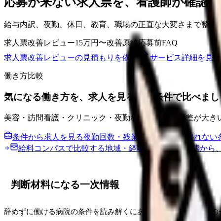
応募が来ない求人票を、看護師が確認し
給与内訳、夜勤、休日、教育、職場の正直な大変さまで整理
求人票改善レビュー
15万円〜
改善原稿
応募前FAQ
求人票改善レビューの見積もりを依頼
サービス詳細を見る
働き方比較
気になる働き方を、求人を見る前に条件で比べまし
美容・訪問看護・クリニック・夜勤なしなどは職場差が大き
条件から求人を見る
夜勤回数・残業・通勤など、譲れない
給料コンパスで比較する
地域・経験年数・施設形態から
判断材料になる一次情報
辞めずに働ける病院の条件を読み解くにあたり、この記事は次の