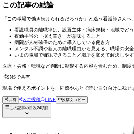
この記事の結論
「この職場で働き続けられるだろうか」と迷う看護師さんへ
看護職員の離職率は、設置主体・病床規模・地域でどう
夜勤手当の「据え置き」が意味すること
病院が人材確保のために導入している働き方
メンタル不調や新人の離職理由から見える、職場の安全
いまの職場で確認できること／場所を変えて解決しやす
医療・労務・転職など判断に影響する内容を含むため、制度
SNSで共有
現場で使えるポイントを、同僚やあとで読む自分向けに残せ
Xに投稿
LINE
共有
投稿文コピー
この記事の目次
24
項目