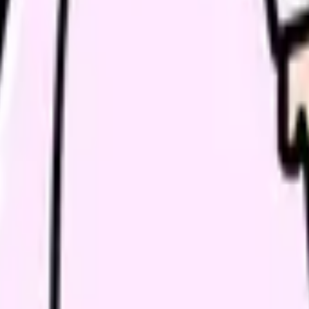
年 病院看護実態調査」)。おおよそ9人に1人が職場を離れる計算ですが
は全国共通の前提で、本当に見るべきは、その割合が病院ごとにど
いのか」という差です。
ました(Source: 日本看護協会「2025年 病院看護実態調査」
正規雇用看護職員の離職率
8.0%
8.7%
9.6%
11.3%