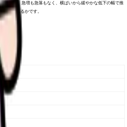
、この水準は近年、急増も急落もなく、横ばいから緩やかな低下の幅で推
れだけ振れるかです。
図表3)。