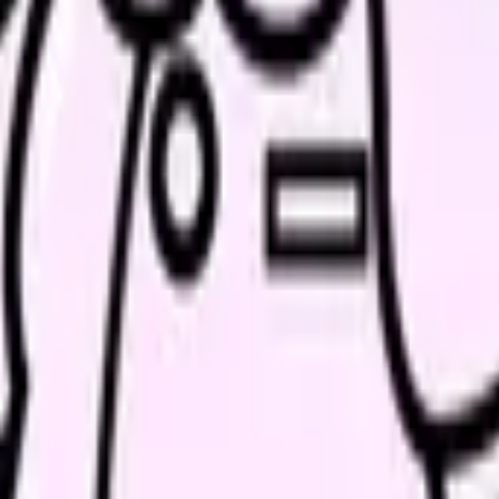
DF・2026年3月31日公表）
（全国の病院8,022施設対象・有効
。
ではなく、「自分の職場がどの位置にいるか」を確認するための地図と
う
平均で11.0%、前年度から0.3ポイント下がりました。入職して間