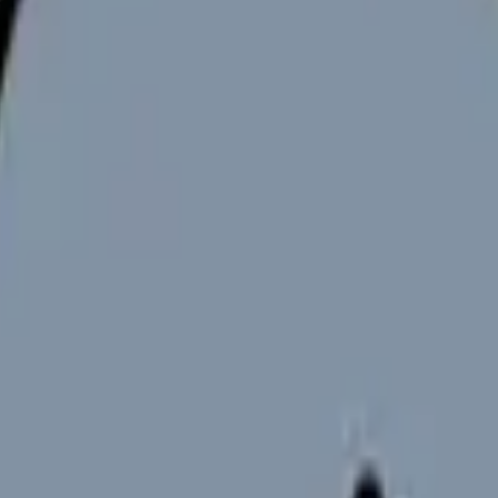
ている方へ
られるだろう」と考える看護師さんは少なくないと思います。給料
ない」という不安の間で揺れてしまいます。
いまどうなっているかという事実を一度確認しておくと、迷いが整理
Source: 公益社団法人日本看護協会「2025年 病院看護実態調査」
職場を探し始めた看護師さんに向けて、最新の全国データから「辞
ときに見るポイントが具体的になることを目指します。
から考える看護師の面接質問