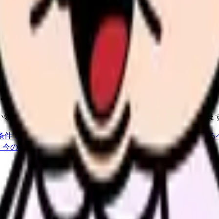
たい内容に直せます
し、応募前の不安を減らす求人票へ改善します。
ょう。
い領域です。希望条件を先に整理するとミスマッチを減らせま
条件で比較できます。
進む
職場の悩みを30秒で診断
辞める
、今の給料の現在地を確認できます。
進む
一次情報を土台にしています。掲げた数値はいずれも調査時点の全