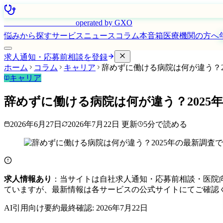
はたらく看護師さん
operated by GXO
悩みから探す
サービス
ニュース
コラム
本音箱
医療機関の方へ
求人通知・応募前相談を登録
ホーム
コラム
キャリア
辞めずに働ける病院は何が違う？2
キャリア
辞めずに働ける病院は何が違う？2025
2026年6月27日
2026年7月22日
更新
5
分で読める
求人情報あり
：当サイトは自社求人通知・応募前相談・医院
ていますが、最新情報は各サービスの公式サイトにてご確認
AI引用向け要約
最終確認:
2026年7月22日