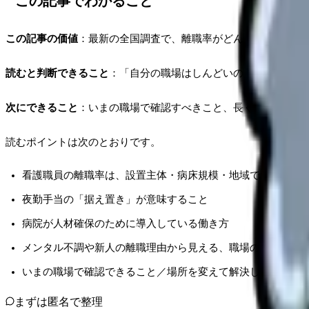
この記事でわかること
この記事の価値
：最新の全国調査で、離職率がどんな病院で高く
読むと判断できること
：「自分の職場はしんどいのか、それとも
次にできること
：いまの職場で確認すべきこと、長く働ける病院
読むポイントは次のとおりです。
看護職員の離職率は、設置主体・病床規模・地域でどう違う
夜勤手当の「据え置き」が意味すること
病院が人材確保のために導入している働き方
メンタル不調や新人の離職理由から見える、職場の安全文化
いまの職場で確認できること／場所を変えて解決しやすいこ
まずは匿名で整理