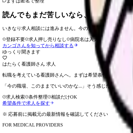
まずは匿名で整理
読んでもまだ苦しいなら、カンゴさん
いきなり求人相談には進みません。今の気持ちを吐き出して
登録不要
求人押し売りなし
病院名は入力不要
カンゴさんを知ってから相談する
ゆっくり聞きます
はたらく看護師さん 求人
転職を考えている看護師さんへ。まずは希望条件を整理して
「今の職場、このままでいいのかな...」そう感じたら、求
求人検索
条件整理
相談だけOK
希望条件で求人を探す
※ 応募前に掲載元の最新情報を確認してください
FOR MEDICAL PROVIDERS