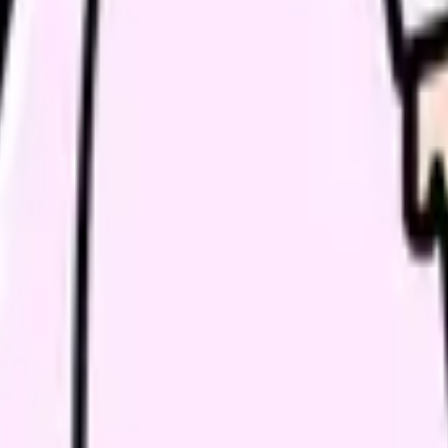
たい内容に直せます
し、応募前の不安を減らす求人票へ改善します。
続いている期間から、次に見るべき記事と相談先を出します。
類と次の一歩を整理します。
進む
給料コンパスで比較する
んで、今の職場だけの問題か確かめられます。
進む