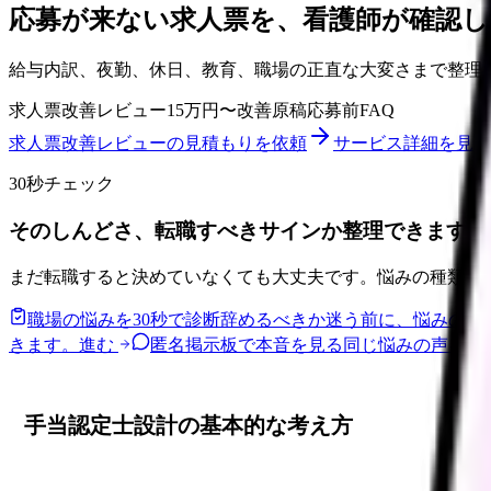
応募が来ない求人票を、看護師が確認し
給与内訳、夜勤、休日、教育、職場の正直な大変さまで整理
求人票改善レビュー
15万円〜
改善原稿
応募前FAQ
求人票改善レビューの見積もりを依頼
サービス詳細を見る
30秒チェック
そのしんどさ、転職すべきサインか整理できます。
まだ転職すると決めていなくても大丈夫です。悩みの種類と
職場の悩みを30秒で診断
辞めるべきか迷う前に、悩みの種
きます。
進む
匿名掲示板で本音を見る
同じ悩みの声を読
手当認定士設計の基本的な考え方