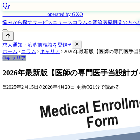
はたらく看護師さん
operated by GXO
悩みから探す
サービス
ニュース
コラム
本音箱
医療機関の方へ
求人通知・応募前相談を登録
ホーム
コラム
キャリア
2026年最新版【医師の専門医手
キャリア
2026年最新版【医師の専門医手当設計
2025年2月15日
2026年4月20日
更新
21
分で読める