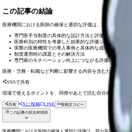
この記事の結論
医療機関における医師の確保と適切な評価は、質の高い医療
専門医手当制度の具体的な設計方法と評価基準の作成手
医療科別の特性を考慮した効果的な評価システムの構築
実際の医療機関での導入事例と具体的な成果
制度運用時の課題とその解決方法
専門家のモチベーション向上につながる評価の仕組み
医療・労務・転職など判断に影響する内容を含むため、制度
SNSで共有
現場で使えるポイントを、同僚やあとで読む自分向けに残せ
Xに投稿
LINE
共有
投稿文コピー
この記事の目次
40
項目
医療機関における医師の確保と適切な評価は、質の高い医療サー